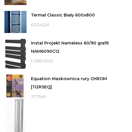
Termal Classic Biały 600x800
630,42
zł
Instal Projekt Nameless 60/90 grafit
NAM6090C12
1 080,00
zł
Equation Maskownica rury CHROM
[112RSEQ]
37,74
zł