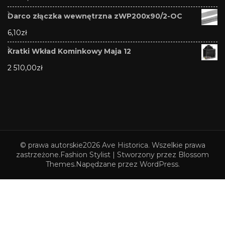
Darco złączka wewnętrzna zWP200x90/2-OC
6,10
zł
Kratki Wkład Kominkowy Maja 12
2 510,00
zł
© prawa autorskie2026
Ave Historica
. Wszelkie prawa
zastrzeżone.
Fashion Stylist | Stworzony przez
Blossom
Themes
.Napędzane przez
WordPress
.