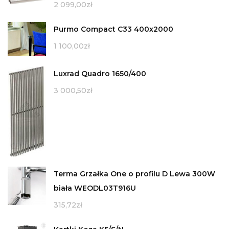
2 099,00
zł
Purmo Compact C33 400x2000
1 100,00
zł
Luxrad Quadro 1650/400
3 000,50
zł
Terma Grzałka One o profilu D Lewa 300W
biała WEODL03T916U
315,72
zł