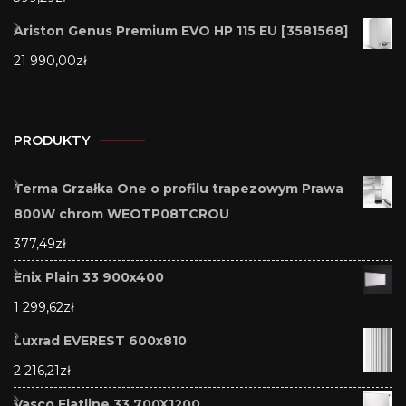
Ariston Genus Premium EVO HP 115 EU [3581568]
21 990,00
zł
PRODUKTY
Terma Grzałka One o profilu trapezowym Prawa
800W chrom WEOTP08TCROU
377,49
zł
Enix Plain 33 900x400
1 299,62
zł
Luxrad EVEREST 600x810
2 216,21
zł
Vasco Flatline 33 700X1200