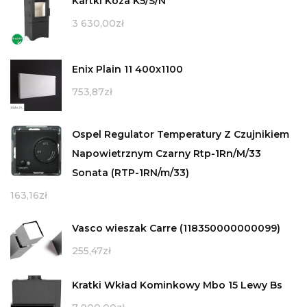
Kartki Koza K5/S/N
3 630,00
zł
Enix Plain 11 400x1100
753,87
zł
Ospel Regulator Temperatury Z Czujnikiem
Napowietrznym Czarny Rtp-1Rn/M/33
Sonata (RTP-1RN/m/33)
163,16
zł
Vasco wieszak Carre (118350000000099)
255,47
zł
Kratki Wkład Kominkowy Mbo 15 Lewy Bs