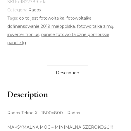
SKU:
c18227891e1a
Category:
Radox
Tags:
co to jest fotowoltaika
,
fotowoltaika
dofinansowanie 2019 małopolska
,
fotowoltaika zimą
,
inwerter fronius
,
panele fotowoltaiczne pomorskie
,
panele lg
Description
Description
Radox Tekne XL 1800×800 – Radox
MAKSYMALNA MOC – MINIMALNA SZEROKOŚĆ !!!