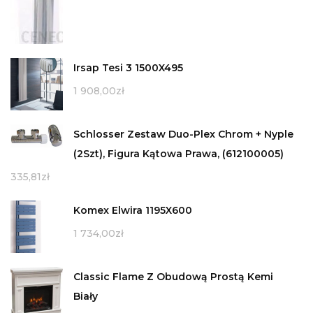
Irsap Tesi 3 1500X495
1 908,00
zł
Schlosser Zestaw Duo-Plex Chrom + Nyple
(2Szt), Figura Kątowa Prawa, (612100005)
335,81
zł
Komex Elwira 1195X600
1 734,00
zł
Classic Flame Z Obudową Prostą Kemi
Biały