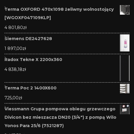
Terma OXFORD 470x1098 żeliwny wolnostojący
[WGOXF047109KLP]
4 801,80
zł
Siemens DE2427628
1 897,00
zł
Radox Tekne X 2200x360
4 838,18
zł
Terma Poc 2 1400X600
725,00
zł
Viessmann Grupa pompowa obiegu grzewczego
Divicon bez mieszacza DN20 (3/4") z pompą Wilo
Yonos Para 25/6 (7521287)