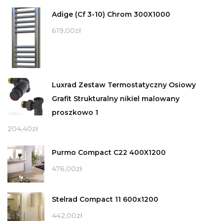
Adige (Cf 3-10) Chrom 300X1000
619,00
zł
Luxrad Zestaw Termostatyczny Osiowy
Grafit Strukturalny nikiel malowany
proszkowo 1
204,40
zł
Purmo Compact C22 400X1200
476,00
zł
Stelrad Compact 11 600x1200
442,00
zł