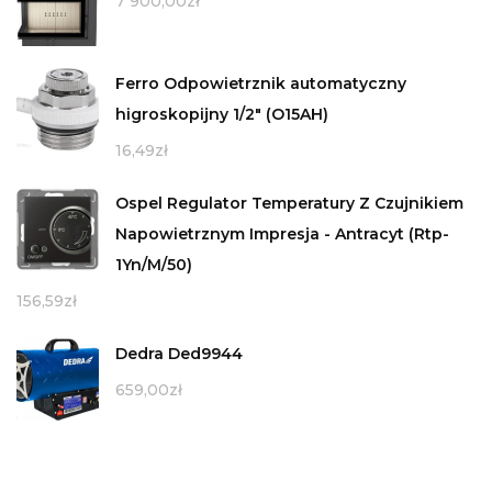
7 900,00
zł
Ferro Odpowietrznik automatyczny
higroskopijny 1/2" (O15AH)
16,49
zł
Ospel Regulator Temperatury Z Czujnikiem
Napowietrznym Impresja - Antracyt (Rtp-
1Yn/M/50)
156,59
zł
Dedra Ded9944
659,00
zł