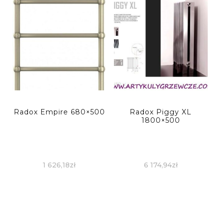
Radox Empire 680×500
Radox Piggy XL
1800×500
1 626,18
zł
6 174,94
zł