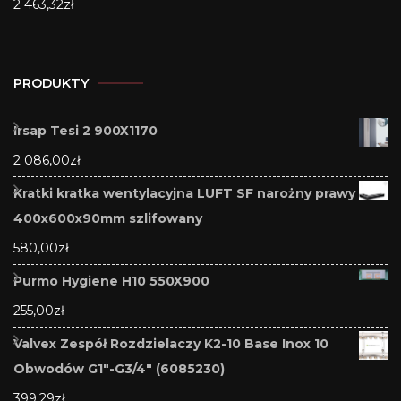
2 463,32
zł
PRODUKTY
Irsap Tesi 2 900X1170
2 086,00
zł
Kratki kratka wentylacyjna LUFT SF narożny prawy
400x600x90mm szlifowany
580,00
zł
Purmo Hygiene H10 550X900
255,00
zł
Valvex Zespół Rozdzielaczy K2-10 Base Inox 10
Obwodów G1"-G3/4" (6085230)
399,29
zł