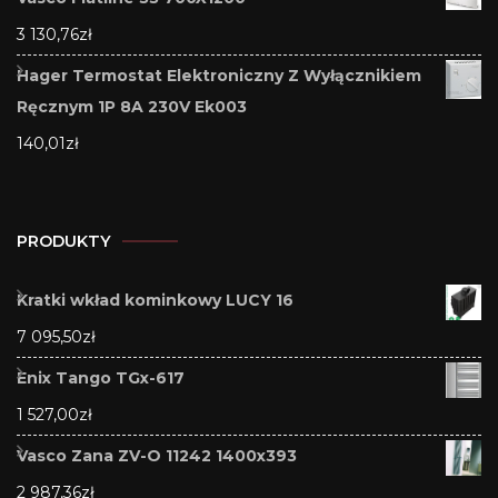
3 130,76
zł
Hager Termostat Elektroniczny Z Wyłącznikiem
Ręcznym 1P 8A 230V Ek003
140,01
zł
PRODUKTY
Kratki wkład kominkowy LUCY 16
7 095,50
zł
Enix Tango TGx-617
1 527,00
zł
Vasco Zana ZV-O 11242 1400x393
2 987,36
zł