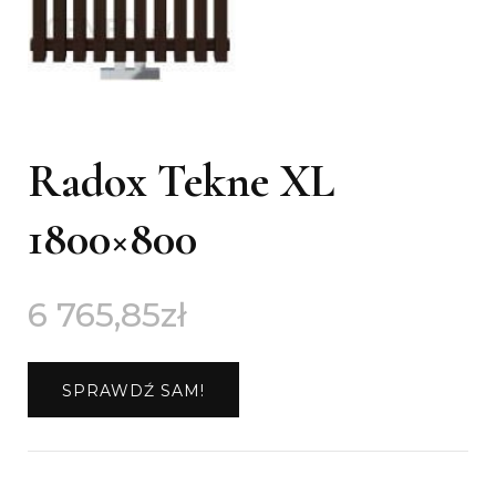
Radox Tekne XL
1800×800
6 765,85
zł
SPRAWDŹ SAM!