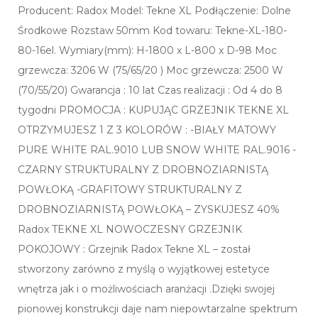
Producent: Radox Model: Tekne XL Podłączenie: Dolne
Środkowe Rozstaw 50mm Kod towaru: Tekne-XL-180-
80-16el. Wymiary(mm): H-1800 x L-800 x D-98 Moc
grzewcza: 3206 W (75/65/20 ) Moc grzewcza: 2500 W
(70/55/20) Gwarancja : 10 lat Czas realizacji : Od 4 do 8
tygodni PROMOCJA : KUPUJĄC GRZEJNIK TEKNE XL
OTRZYMUJESZ 1 Z 3 KOLORÓW : -BIAŁY MATOWY
PURE WHITE RAL.9010 LUB SNOW WHITE RAL.9016 -
CZARNY STRUKTURALNY Z DROBNOZIARNISTĄ
POWŁOKĄ -GRAFITOWY STRUKTURALNY Z
DROBNOZIARNISTĄ POWŁOKĄ – ZYSKUJESZ 40%
Radox TEKNE XL NOWOCZESNY GRZEJNIK
POKOJOWY : Grzejnik Radox Tekne XL – został
stworzony zarówno z myślą o wyjątkowej estetyce
wnętrza jak i o możliwościach aranżacji .Dzięki swojej
pionowej konstrukcji daje nam niepowtarzalne spektrum