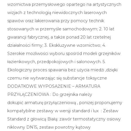
wzornictwa przemysłowego opartego na artystycznych
wizjach z technologią niewidocznych laserowych
spawów oraz lakierowania przy pomocy technik
stosowanych w przemyśle samochodowym; 2. 10 lat
gwarancji fabrycznej, a także ponad 20 lat rzetelnej
działalności firmy; 3. Ekskluzywne wzornictwo; 4.
Szerokie możliwości wyboru spośród modeli grzejników
łazienkowych, przedpokojowych i salonowych. 5.
Ekologiczny proces spawania bez użycia miedźi ,dzięki
czemu nie wytwarzając się substancje toksyczne
DODATKOWE WYPOSAŻENIE – ARMATURA
PRZYŁĄCZENIOWA : Do grzejnika należy
dokupić armaturę przyłączeniową , poniżej proponujemy
kompatybilne zestawy w wersji standard i lux : Zestaw
Standard z głowicą Białą: zawór termostatyczny osiowy
niklowny DN15, zestaw powrotny kątowy