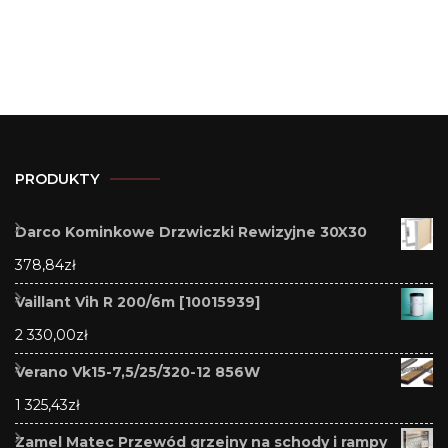
PRODUKTY
Darco Kominkowe Drzwiczki Rewizyjne 30X30
378,84
zł
Vaillant Vih R 200/6m [10015939]
2 330,00
zł
Verano Vk15-7,5/25/320-12 856W
1 325,43
zł
Zamel Matec Przewód grzejny na schody i rampy