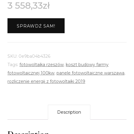
3 558,33
zł
SPRAWDŹ SAM!
SKU:
0e9ba04b4326
Tags:
fotowoltaika rzeszów
,
koszt budowy farmy
fotowoltaicznej 100kw
,
panele fotowoltaiczne warszawa
,
rozliczenie energii z fotowoltaiki 2019
Description