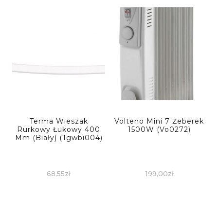
Terma Wieszak
Volteno Mini 7 Żeberek
Rurkowy Łukowy 400
1500W (Vo0272)
Mm (Biały) (Tgwbi004)
68,55
zł
199,00
zł