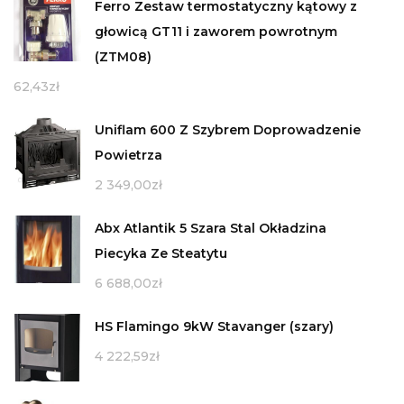
Ferro Zestaw termostatyczny kątowy z
głowicą GT11 i zaworem powrotnym
(ZTM08)
62,43
zł
Uniflam 600 Z Szybrem Doprowadzenie
Powietrza
2 349,00
zł
Abx Atlantik 5 Szara Stal Okładzina
Piecyka Ze Steatytu
6 688,00
zł
HS Flamingo 9kW Stavanger (szary)
4 222,59
zł