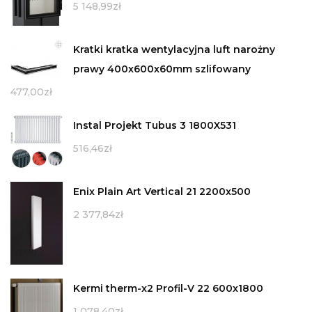
5 148,99
zł
Kratki kratka wentylacyjna luft narożny
prawy 400x600x60mm szlifowany
477,00
zł
Instal Projekt Tubus 3 1800X531
516,46
zł
Enix Plain Art Vertical 21 2200x500
2 377,84
zł
Kermi therm-x2 Profil-V 22 600x1800
1 078,40
zł