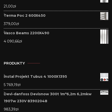
21,00
zł
Terma Poc 2 600X450
379,00
zł
Vasco Beams 2200X490
4 090,66
zł
PRODUKTY
Instal Projekt Tubus 4 1000X1395
5 769,19
zł
Devi-danfoss Devisnow 300t 1m*6,2m 6,2mkw
1907w 230V 83902048
983,39
zł