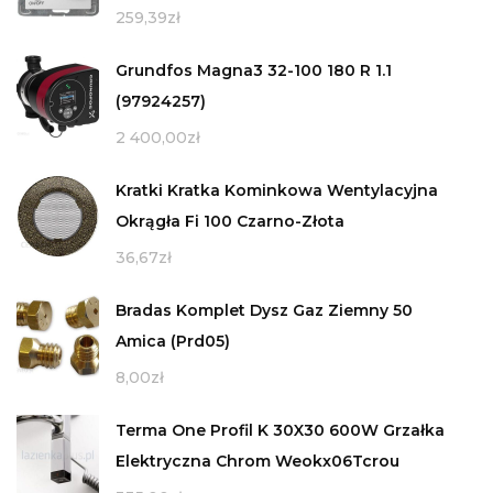
259,39
zł
Grundfos Magna3 32-100 180 R 1.1
(97924257)
2 400,00
zł
Kratki Kratka Kominkowa Wentylacyjna
Okrągła Fi 100 Czarno-Złota
36,67
zł
Bradas Komplet Dysz Gaz Ziemny 50
Amica (Prd05)
8,00
zł
Terma One Profil K 30X30 600W Grzałka
Elektryczna Chrom Weokx06Tcrou