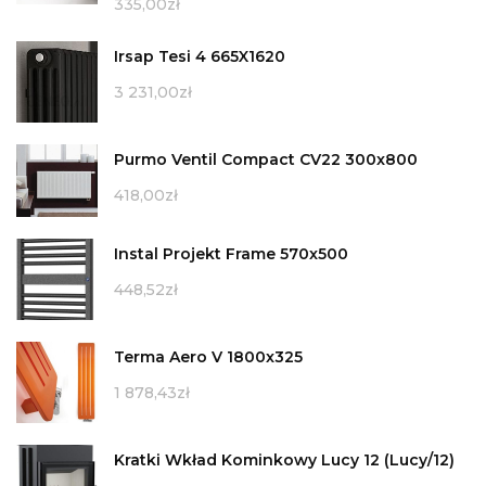
335,00
zł
Irsap Tesi 4 665X1620
3 231,00
zł
Purmo Ventil Compact CV22 300x800
418,00
zł
Instal Projekt Frame 570x500
448,52
zł
Terma Aero V 1800x325
1 878,43
zł
Kratki Wkład Kominkowy Lucy 12 (Lucy/12)