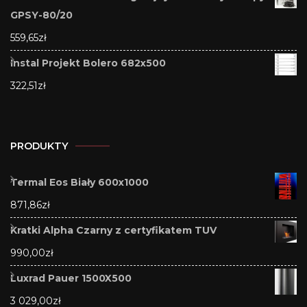
GPSY-80/20
559,65
zł
Instal Projekt Bolero 682x500
322,51
zł
PRODUKTY
Termal Eos Biały 600x1000
871,86
zł
Kratki Alpha Czarny z certyfikatem TUV
990,00
zł
Luxrad Pauer 1500X500
3 029,00
zł