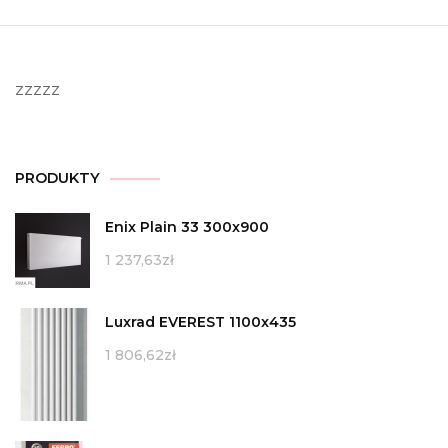
zzzzz
PRODUKTY
Enix Plain 33 300x900
1 237,63
zł
Luxrad EVEREST 1100x435
1 806,62
zł