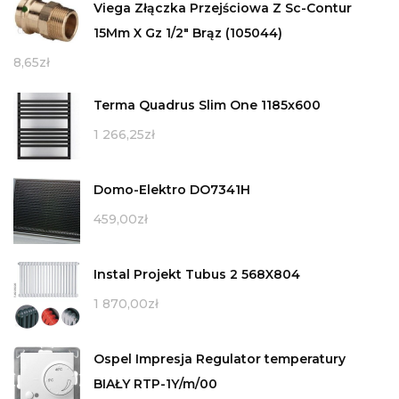
Viega Złączka Przejściowa Z Sc-Contur
15Mm X Gz 1/2" Brąz (105044)
8,65
zł
Terma Quadrus Slim One 1185x600
1 266,25
zł
Domo-Elektro DO7341H
459,00
zł
Instal Projekt Tubus 2 568X804
1 870,00
zł
Ospel Impresja Regulator temperatury
BIAŁY RTP-1Y/m/00