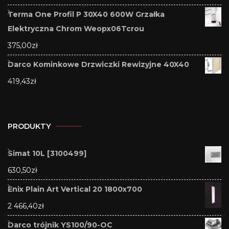
Terma One Profil P 30X40 600W Grzałka
Elektryczna Chrom Weopx06Tcrou
375,00
zł
Darco Kominkowe Drzwiczki Rewizyjne 40X40
419,43
zł
PRODUKTY
Simat 10L [3100499]
630,50
zł
Enix Plain Art Vertical 20 1800x700
2 466,40
zł
Darco trójnik YS100/90-OC