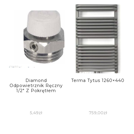
Diamond
Terma Tytus 1260×440
Odpowietrznik Ręczny
1/2″ Z Pokrętłem
5,49
zł
759,00
zł