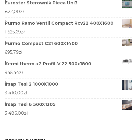
Euroster Sterownik Pieca Uni3
822,00
zł
Purmo Ramo Ventil Compact Rcv22 400X1600
1 525,69
zł
Purmo Compact C21 600X1400
695,79
zł
Kermi therm-x2 Profil-V 22 500x1800
945,44
zł
Irsap Tesi 2 1000X1800
3 410,00
zł
Irsap Tesi 6 500X1305
3 486,00
zł