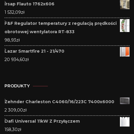
Irsap Flauto 1762x606
1 532,09
zł
F&F Regulator temperatury z regulacją prędkości
obrotowej wentylatora RT-833
98,93
zł
Lazar Smartfire 21 - 21/470
20 934,60
zł
PRODUKTY
Zehnder Charleston C4060/16/223C 7400x6000
2 309,00
zł
Dafi Universal 11kW Z Przyłączem
158,30
zł