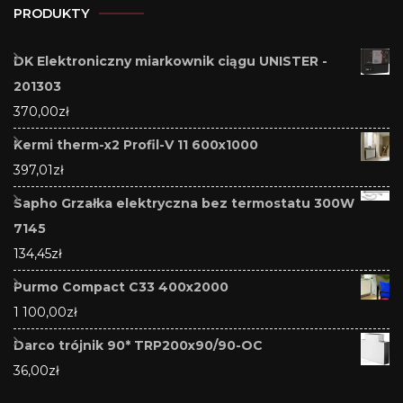
PRODUKTY
DK Elektroniczny miarkownik ciągu UNISTER -
201303
370,00
zł
Kermi therm-x2 Profil-V 11 600x1000
397,01
zł
Sapho Grzałka elektryczna bez termostatu 300W
7145
134,45
zł
Purmo Compact C33 400x2000
1 100,00
zł
Darco trójnik 90* TRP200x90/90-OC
36,00
zł