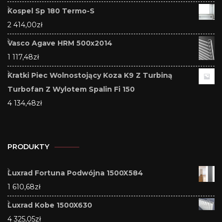
Kospel Sp 180 Termo-S
2 414,00
zł
Vasco Agave HRM 500x2014
1 117,48
zł
Kratki Piec Wolnostojący Koza K9 Z Turbiną
Turbofan Z Wylotem Spalin Fi 150
4 134,48
zł
PRODUKTY
Luxrad Fortuna Podwójna 1500X584
1 610,68
zł
Luxrad Kobe 1500X630
4 325,05
zł