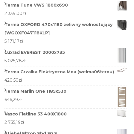
Terma Tune VWS 1800x690
2 339,00
zł
Terma OXFORD 470x1180 żeliwny wolnostojący
[WGOXF047118KLP]
5 171,17
zł
Luxrad EVEREST 2000x735
5 025,78
zł
Terma Grzałka Elektryczna Moa (welma06tcrou)
420,50
zł
Terma Marlin One 1185x530
646,29
zł
Vasco Flatline 33 400X1800
2 735,19
zł
Stiebel Eltron Shd 30 S