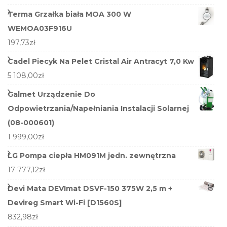
Terma Grzałka biała MOA 300 W
WEMOA03F916U
197,73
zł
Cadel Piecyk Na Pelet Cristal Air Antracyt 7,0 Kw
5 108,00
zł
Galmet Urządzenie Do
Odpowietrzania/Napełniania Instalacji Solarnej
(08-000601)
1 999,00
zł
LG Pompa ciepła HM091M jedn. zewnętrzna
17 777,12
zł
Devi Mata DEVImat DSVF-150 375W 2,5 m +
Devireg Smart Wi-Fi [D1560S]
832,98
zł