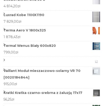
4 814,20
zł
Luxrad Kobe 1100X1190
7 829,00
zł
Terma Aero V 1800x325
1 878,43
zł
Termal Wenus Biały 600x820
799,00
zł
Vaillant Moduł mieszaczowo-solarny VR 70
[0020184844]
915,00
zł
Kratki Kratka czarno-srebrna z żaluzją 17x17
56,25
zł