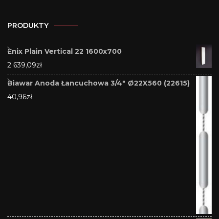
PRODUKTY
Enix Plain Vertical 22 1600x700
2 639,09
zł
Biawar Anoda Łancuchowa 3/4" Ø22X560 (22615)
40,96
zł