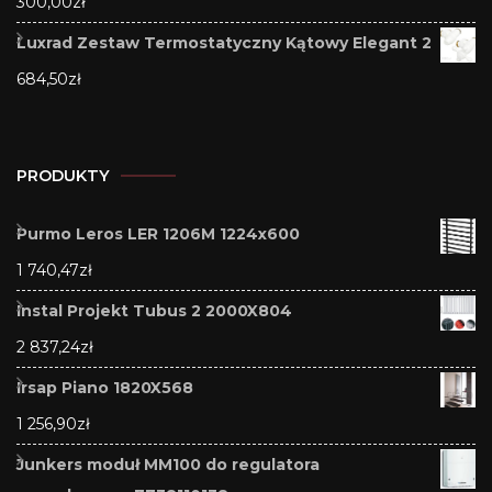
300,00
zł
Luxrad Zestaw Termostatyczny Kątowy Elegant 2
684,50
zł
PRODUKTY
Purmo Leros LER 1206M 1224x600
1 740,47
zł
Instal Projekt Tubus 2 2000X804
2 837,24
zł
Irsap Piano 1820X568
1 256,90
zł
Junkers moduł MM100 do regulatora