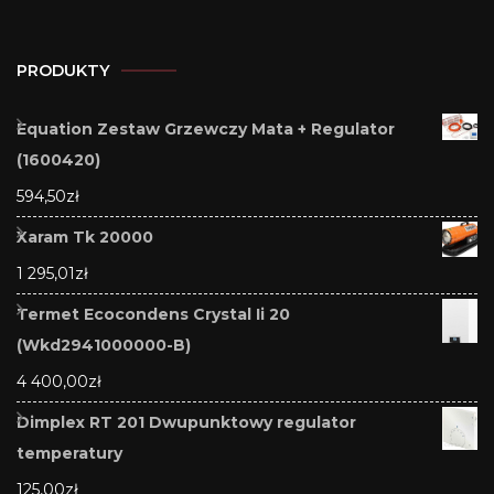
PRODUKTY
Equation Zestaw Grzewczy Mata + Regulator
(1600420)
594,50
zł
Xaram Tk 20000
1 295,01
zł
Termet Ecocondens Crystal Ii 20
(Wkd2941000000-B)
4 400,00
zł
Dimplex RT 201 Dwupunktowy regulator
temperatury
125,00
zł