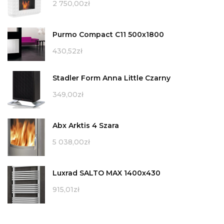
2 750,00
zł
Purmo Compact C11 500x1800
430,52
zł
Stadler Form Anna Little Czarny
349,00
zł
Abx Arktis 4 Szara
5 038,00
zł
Luxrad SALTO MAX 1400x430
915,01
zł