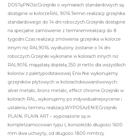
DOSTęPNOśćGrzejniki o wymiarach standardowych są
dostępne w kolorzeRAL 9016.Termin realizacji grzejnika
standardowego do 14 dni roboczych.Grzejniki dostępne
na specjalne zamówienie z terminemrealizacji do 8
tygodni.Czas realizacji zmówienia grzejnika w kolorze
innym niż RAL9016, wydłużony zostanie o 14 dni
roboczych.Grzejniki wykonane w kolorach innych niż
RAL9016, mająstałą dopłatę 250 zł netto dla wszystkich
kolorów z paletypodstawowej Enix.Nie wykonujemy
grzejników płytowych w kolorachdwuwarstwowych:
silver metalic, bronz metalic, effect chrome.Grzejniki w
kolorach RAL, wykonujemy po indywidualnejwycenie i
ustaleniu terminu realizacji.WYPOSAżENIEGrzejniki
PLAIN, PLAIN ART – wyposażone są w
kompletzamocowań typu L konsole(do długości 1600
mm dwa uchwyty, od długości 1800 mmtrzy