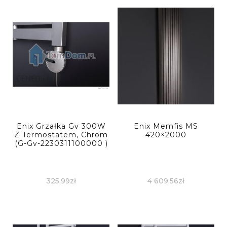
Enix Grzałka Gv 300W
Enix Memfis MS
Z Termostatem, Chrom
420×2000
(G-Gv-2230311100000 )
325,99
zł
4 609,56
zł