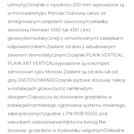
uchwyty).Grzejniki o wysokości 200 mm wyposażone są
w mocowanietypu Monclac.Stanowią całość ze
zintegrowanym zespołem zaworowym,wkładką
zaworową Heimeier 4360 lub 4361 ( bez
głowicytermostatycznej) z wmontowanymi zaślepkami
iodpowietrznikiem.Zasilane od dołu z wbudowanym
zaworem termostatycznym.Grzejniki PLAIN VERTICAL,
PLAIN ART VERTICALwyposażone są w komplet
zamocowań typu Monclac.Zasilane są od dołu lub od
góry.ZASTOSOWANIEGrzejniki płytowe stosować należy
w instalacjach grzewczychz zamkniętym
obiegiem.Dopuszcza się stosowanie grzejników w
instalacjachcentralnego ogrzewania systemu otwartego,
zabezpieczonychzgodnie z PN-91/B-02413, pod
warunkiem zastosowaniainhibitorów korozji.Nie
stosować grzejników w środowisku wilgotnymDokładne