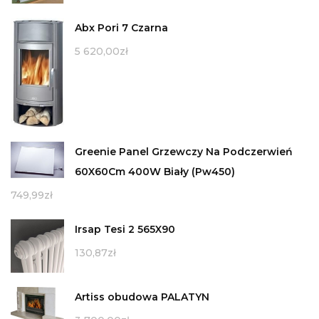
Abx Pori 7 Czarna
5 620,00
zł
Greenie Panel Grzewczy Na Podczerwień
60X60Cm 400W Biały (Pw450)
749,99
zł
Irsap Tesi 2 565X90
130,87
zł
Artiss obudowa PALATYN