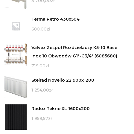
3 700,00
zł
Terma Retro 430x504
680,00
zł
Valvex Zespół Rozdzielaczy K5-10 Base
Inox 10 Obwodów G1"-G3/4" (6085680)
719,00
zł
Stelrad Novello 22 900x1200
1 254,00
zł
Radox Tekne XL 1600x200
1 959,57
zł