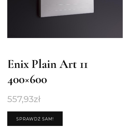
Enix Plain Art 11
400×600
557,93
zł
SPRAWDŹ SAM!