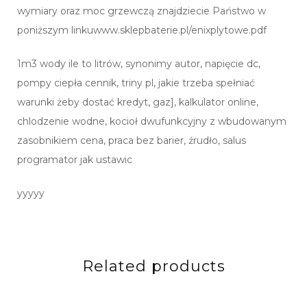
wymiary oraz moc grzewczą znajdziecie Państwo w
poniższym linkuwww.sklepbaterie.pl/enixplytowe.pdf
1m3 wody ile to litrów, synonimy autor, napięcie dc,
pompy ciepła cennik, triny pl, jakie trzeba spełniać
warunki żeby dostać kredyt, gaz], kalkulator online,
chlodzenie wodne, kocioł dwufunkcyjny z wbudowanym
zasobnikiem cena, praca bez barier, źrudło, salus
programator jak ustawic
yyyyy
Related products