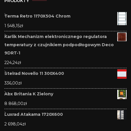
PRODUKTY
Terma Retro 1170X504 Chrom
1 548,15
zł
Karlik Mechanizm elektronicznego regulatora
temperatury z czujnikiem podpodłogowym Deco
9DRT-1
224,24
zł
Stelrad Novello 11 300X400
336,00
zł
Abx Britania K Zielony
8 868,00
zł
Luxrad Atakama 1720X600
2 698,04
zł