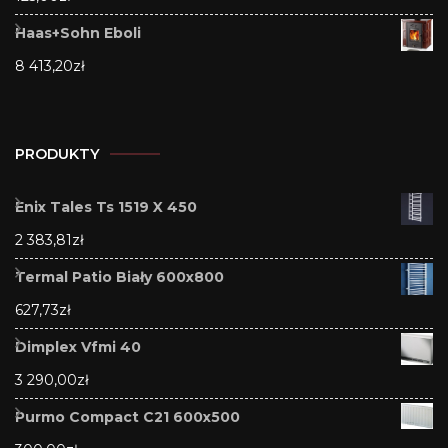
Haas+Sohn Eboli
8 413,20
zł
PRODUKTY
Enix Tales Ts 1519 X 450
2 383,81
zł
Termal Patio Biały 600x800
627,73
zł
Dimplex Vfmi 40
3 290,00
zł
Purmo Compact C21 600x500