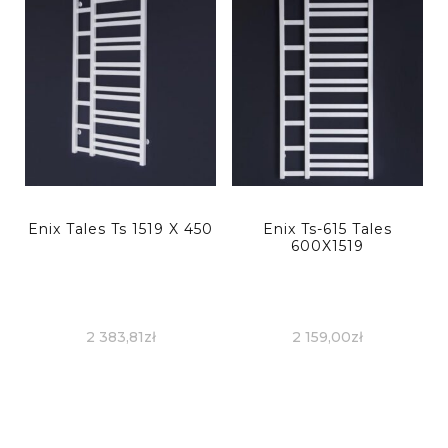
Enix Tales Ts 1519 X 450
Enix Ts-615 Tales
600X1519
2 383,81
zł
2 159,00
zł