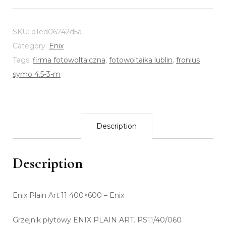
SKU:
d1ed06242d5a
Category:
Enix
Tags:
firma fotowoltaiczna
,
fotowoltaika lublin
,
fronius
symo 4.5-3-m
Description
Description
Enix Plain Art 11 400×600 – Enix
Grzejnik płytowy ENIX PLAIN ART. PS11/40/060