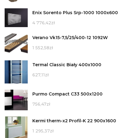
Enix Sorento Plus Srp-1000 1000x600
4 776,42
zł
Verano Vk15-7,5/25/400-12 1092W
1 552,58
zł
Termal Classic Biały 400x1000
627,11
zł
Purmo Compact C33 500x1200
756,47
zł
Kermi therm-x2 Profil-K 22 900x1600
1 295,37
zł