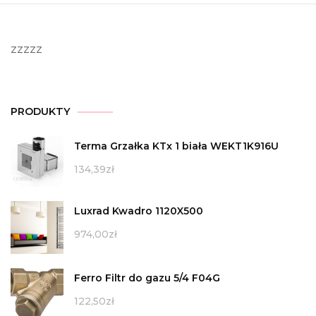
zzzzz
PRODUKTY
Terma Grzałka KTx 1 biała WEKT1K916U
134,39
zł
Luxrad Kwadro 1120X500
974,00
zł
Ferro Filtr do gazu 5/4 F04G
122,50
zł