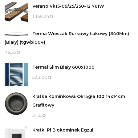
Verano Vk15-09/25/250-12 761W
1 136,34
zł
Terma Wieszak Rurkowy Łukowy (340Mm)
(Biały) (tgwbi004)
76,32
zł
Termal Slim Biały 600x1000
533,00
zł
Kratka Kominkowa Okrągła 100 14x14cm
Grafitowy
51,35
zł
Kratki Pl Biokominek Egzul