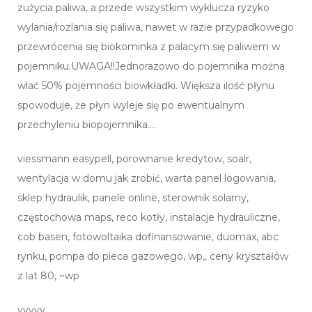
zużycia paliwa, a przede wszystkim wyklucza ryzyko
wylania/rozlania się paliwa, nawet w razie przypadkowego
przewrócenia się biokominka z palacym się paliwem w
pojemniku.UWAGA!!Jednorazowo do pojemnika można
wlać 50% pojemności biowkładki. Większa ilość płynu
spowoduje, że płyn wyleje się po ewentualnym
przechyleniu biopojemnika….
viessmann easypell, porownanie kredytow, soalr,
wentylacja w domu jak zrobić, warta panel logowania,
sklep hydraulik, panele online, sterownik solarny,
częstochowa maps, reco kotły, instalacje hydrauliczne,
cob basen, fotowoltaika dofinansowanie, duomax, abc
rynku, pompa do pieca gazowego, wp,, ceny kryształów
z lat 80, ~wp
yyyyy