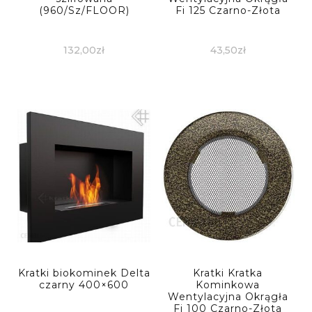
(960/Sz/FLOOR)
Fi 125 Czarno-Złota
132,00
zł
43,50
zł
Kratki biokominek Delta
Kratki Kratka
czarny 400×600
Kominkowa
Wentylacyjna Okrągła
Fi 100 Czarno-Złota