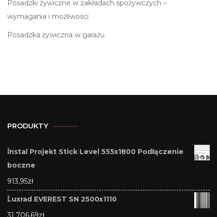
Posadzki żywiczne w zakładach spożywczych –
wymagania i możliwości
Posadzka żywiczna w garażu
PRODUKTY
Instal Projekt Stick Level 555x1800 Podłączenie
boczne
913,95
zł
Luxrad EVEREST SN 2500x1110
31 706,69
zł