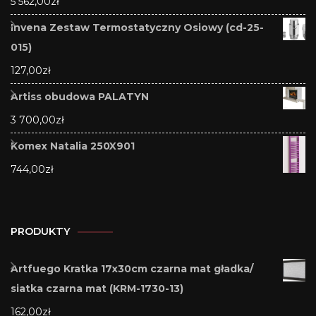
5 562,00
zł
Invena Zestaw Termostatyczny Osiowy (cd-25-
015)
127,00
zł
Artiss obudowa PALATYN
3 700,00
zł
Komex Natalia 250X901
744,00
zł
PRODUKTY
Artfuego Kratka 17x30cm czarna mat gładka/
siatka czarna mat (KRM-1730-13)
162,00
zł