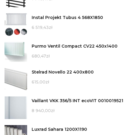
Instal Projekt Tubus 4 568X1850
6 519,43
zł
Purmo Ventil Compact CV22 450x1400
680,47
zł
Stelrad Novello 22 400x800
615,00
zł
Vaillant VKK 356/5 INT ecoVIT 0010019521
8 940,00
zł
Luxrad Sahara 1200X1190