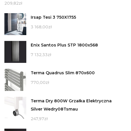
209,82
zł
Irsap Tesi 3 750X1755
3 168,00
zł
Enix Santos Plus STP 1800x568
7 132,33
zł
Terma Quadrus Slim 870x600
770,00
zł
Terma Dry 800W Grzałka Elektryczna
Silver Wedry08Tsmau
247,97
zł