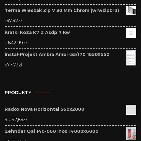
Terma Wieszak Zip V 30 Mm Chrom (wrwzip012)
147,42
zł
Kratki Koza K7 Z Asdp 7 Kw
1 842,99
zł
Instal-Projekt Ambra Ambr-55/170 1650X550
577,73
zł
PRODUKTY
Radox Nova Horizontal 560x2000
3 042,66
zł
Zehnder Qai 140-060 Inox 14000x6000