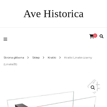
Ave Historica
0
Strona główna
Sklep
Kratki
Kratki Linate czarny
(Linate/B)