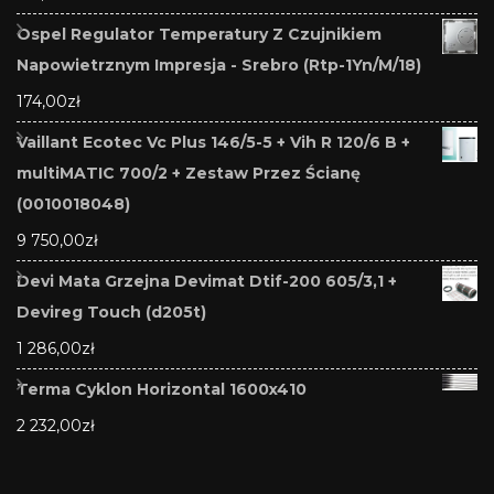
Ospel Regulator Temperatury Z Czujnikiem
Napowietrznym Impresja - Srebro (Rtp-1Yn/M/18)
174,00
zł
Vaillant Ecotec Vc Plus 146/5-5 + Vih R 120/6 B +
multiMATIC 700/2 + Zestaw Przez Ścianę
(0010018048)
9 750,00
zł
Devi Mata Grzejna Devimat Dtif-200 605/3,1 +
Devireg Touch (d205t)
1 286,00
zł
Terma Cyklon Horizontal 1600x410
2 232,00
zł