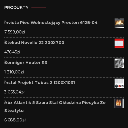
PRODUKTY
Invicta Piec Wolnostojący Preston 6128-04
7 599,00
zł
Stelrad Novello 22 200X700
476,45
zł
Sonniger Heater R3
1 310,00
zł
Instal Projekt Tubus 2 1200X1031
3 053,04
zł
Abx Atlantik 5 Szara Stal Okładzina Piecyka Ze
Steatytu
6 688,00
zł