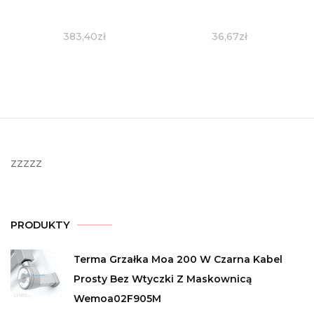
383,40
zł
36,67
zł
zzzzz
PRODUKTY
Terma Grzałka Moa 200 W Czarna Kabel
Prosty Bez Wtyczki Z Maskownicą
Wemoa02F905M