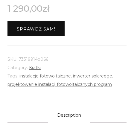
1 290,00
zł
SPRAWDŹ SAM!
SKU:
73319914b066
Category:
Kratki
Tags:
instalacje fotowoltaiczne
,
inwerter solaredge
,
projektowanie instalacji fotowoltaicznych program
Description