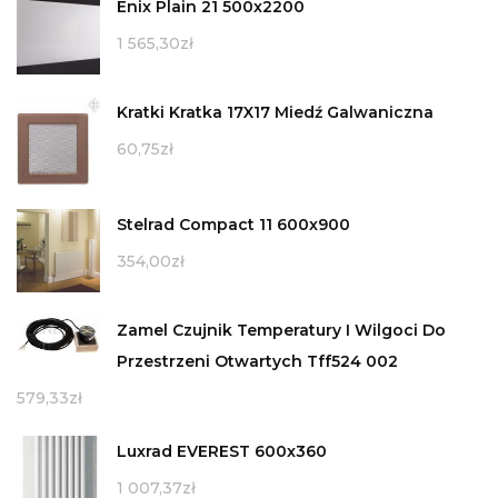
Enix Plain 21 500x2200
1 565,30
zł
Kratki Kratka 17X17 Miedź Galwaniczna
60,75
zł
Stelrad Compact 11 600x900
354,00
zł
Zamel Czujnik Temperatury I Wilgoci Do
Przestrzeni Otwartych Tff524 002
579,33
zł
Luxrad EVEREST 600x360
1 007,37
zł