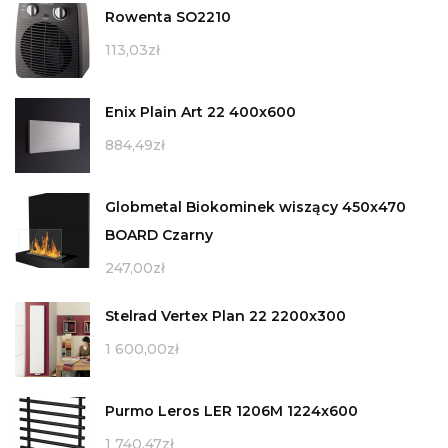
Rowenta SO2210
113,03
zł
Enix Plain Art 22 400x600
884,49
zł
Globmetal Biokominek wiszący 450x470
BOARD Czarny
247,00
zł
Stelrad Vertex Plan 22 2200x300
1 600,00
zł
Purmo Leros LER 1206M 1224x600
1 740,47
zł