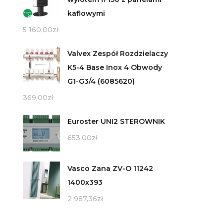
kaflowymi
5 160,00
zł
Valvex Zespół Rozdzielaczy
K5-4 Base Inox 4 Obwody
G1-G3/4 (6085620)
369,00
zł
Euroster UNI2 STEROWNIK
653,00
zł
Vasco Zana ZV-O 11242
1400x393
2 987,36
zł