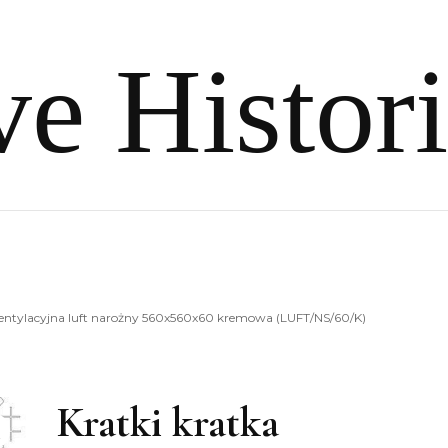
e Histor
wentylacyjna luft narożny 560x560x60 kremowa (LUFT/NS/60/K)
Kratki kratka