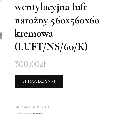
wentylacyjna luft
narożny 560x560x60
kremowa
(LUFT/NS/60/K)
300,00
zł
SPRAWDŹ SAM!
SKU:
46d747f98301