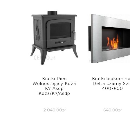
Kratki Piec
Kratki biokomin
Wolnostojący Koza
Delta czarny Szl
K7 Asdp
400×600
Koza/K7/Asdp
2 040,00
zł
640,00
zł