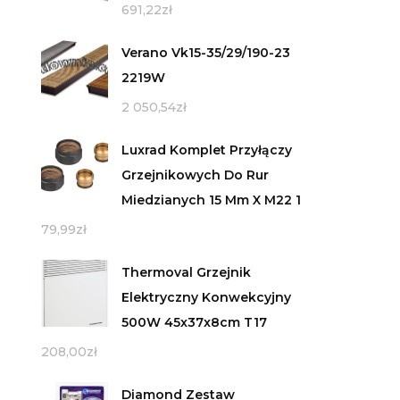
691,22
zł
Verano Vk15-35/29/190-23
2219W
2 050,54
zł
Luxrad Komplet Przyłączy
Grzejnikowych Do Rur
Miedzianych 15 Mm X M22 1
79,99
zł
Thermoval Grzejnik
Elektryczny Konwekcyjny
500W 45x37x8cm T17
208,00
zł
Diamond Zestaw