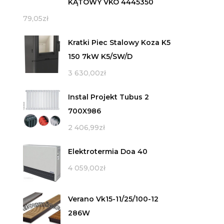
KĄTOWY VKO 4445350
79,05
zł
Kratki Piec Stalowy Koza K5
150 7kW K5/SW/D
3 630,00
zł
Instal Projekt Tubus 2
700X986
2 406,99
zł
Elektrotermia Doa 40
4 059,00
zł
Verano Vk15-11/25/100-12
286W