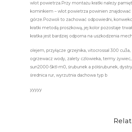
wlot powietrza.Przy montażu kratki należy pamięta
kominkiem – wlot powietrza powinien znajdować s
górze.Pozwoli to zachować odpowiedni, konwekc
kratki metodą proszkową, jej kolor pozostaje trw
kratka jest bardziej odporna na uszkodzenia mec
olejem, przyłącze grzejnika, vitocrossal 300 cu3a
ogrzewacz wody, zalety czlowieka, termy żywiec, 
sun2000-5ktl-m0, śrubunek a półśrubunek, dystr
średnica rur, wyrzutnia dachowa typ b
yyyyy
Rela