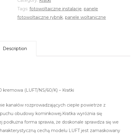
Category:
Kratki
Tags:
fotowoltaiczne instalacje
,
panele
fotowoltaiczne rybnik
,
panele woltaniczne
Description
60 kremowa (LUFT/NS/60/K) – Kratki
ie kanałów rozprowadzających ciepłe powietrze z
zopuchu obudowy kominkowej.Kratka wyróżnia się
 podłużna forma sprawia, że doskonale sprawdza się we
harakterystyczną cechą modelu LUFT jest zamaskowany