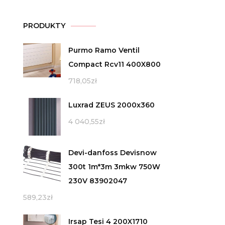
PRODUKTY
Purmo Ramo Ventil
Compact Rcv11 400X800
718,05
zł
Luxrad ZEUS 2000x360
4 040,55
zł
Devi-danfoss Devisnow
300t 1m*3m 3mkw 750W
230V 83902047
589,23
zł
Irsap Tesi 4 200X1710