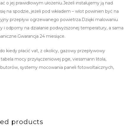
ć o jej prawidłowym ułożeniu.Jeżeli instalujemy ją nad
ię na spodzie, jeżeli pod wkładem – wlot powinien być na
yjny przepływ ogrzewanego powietrza.Dzięki malowaniu
ały i odporny na działanie podwyższonej temperatury, a sama
haniczne.Gwarancja 24 miesiące.
, do kiedy płacić vat, z okolicy, gazowy przepływowy
tabela mocy przyłączeniowej pge, viessmann litola,
ybutorów, systemy mocowania paneli fotowoltaicznych,
ted products