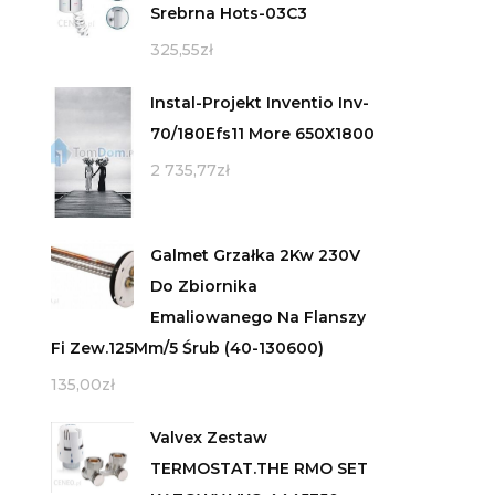
Srebrna Hots-03C3
325,55
zł
Instal-Projekt Inventio Inv-
70/180Efs11 More 650X1800
2 735,77
zł
Galmet Grzałka 2Kw 230V
Do Zbiornika
Emaliowanego Na Flanszy
Fi Zew.125Mm/5 Śrub (40-130600)
135,00
zł
Valvex Zestaw
TERMOSTAT.THE RMO SET