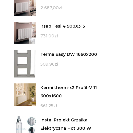
2 687,00
zł
Irsap Tesi 4 900X315
731,00
zł
Terma Easy DW 1660x200
509,96
zł
Kermi therm-x2 Profil-V 11
600x1600
661,25
zł
Instal Projekt Grzałka
Elektryczna Hot 300 W