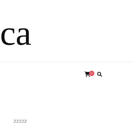
ica
0
zzzzz