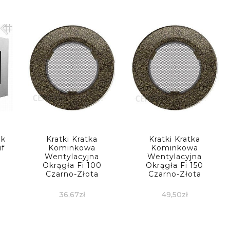
ek
Kratki Kratka
Kratki Kratka
if
Kominkowa
Kominkowa
Wentylacyjna
Wentylacyjna
Okrągła Fi 100
Okrągła Fi 150
Czarno-Złota
Czarno-Złota
36,67
zł
49,50
zł