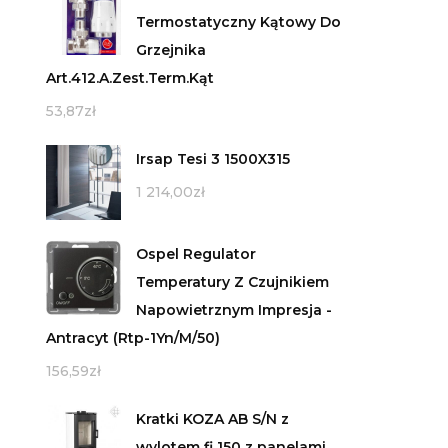
Termostatyczny Kątowy Do
Grzejnika
Art.412.A.Zest.Term.Kąt
53,87
zł
Irsap Tesi 3 1500X315
1 214,00
zł
Ospel Regulator
Temperatury Z Czujnikiem
Napowietrznym Impresja -
Antracyt (Rtp-1Yn/M/50)
156,59
zł
Kratki KOZA AB S/N z
wylotem fi 150 z panelami