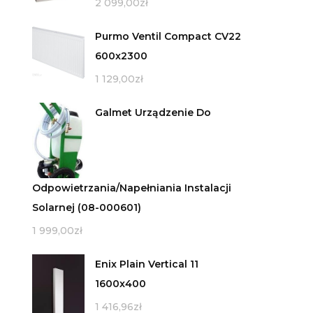
2 099,00
zł
Purmo Ventil Compact CV22
600x2300
1 129,00
zł
Galmet Urządzenie Do
Odpowietrzania/Napełniania Instalacji
Solarnej (08-000601)
1 999,00
zł
Enix Plain Vertical 11
1600x400
1 416,96
zł