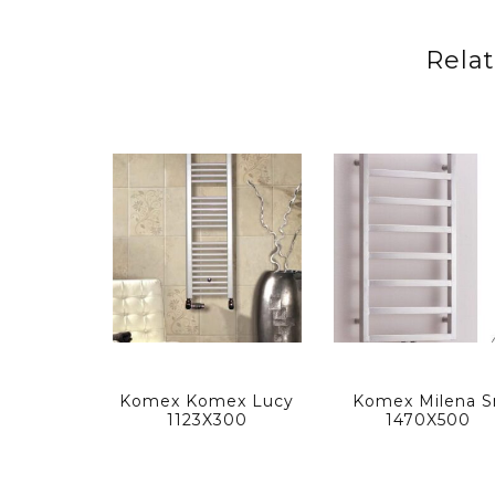
Rela
Komex Komex Lucy
Komex Milena S
1123X300
1470X500