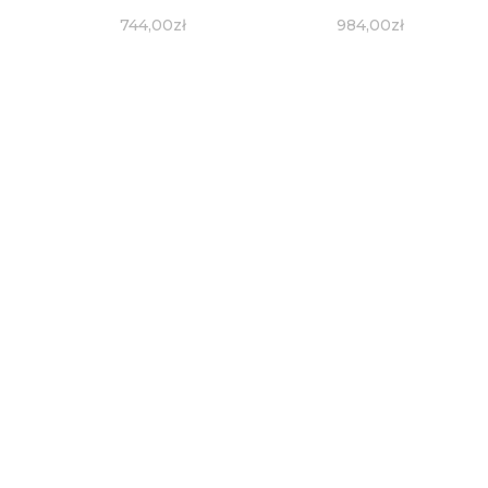
744,00
zł
984,00
zł