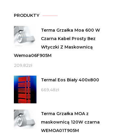
PRODUKTY
Terma Grzałka Moa 600 W
Czarna Kabel Prosty Bez
Wtyczki Z Maskownicą
Wemoa06F905M
209,82
zł
Termal Eos Biały 400x800
669,48
zł
Terma Grzałka MOA z
maskownicą 120W czarna
WEMOA01T905M