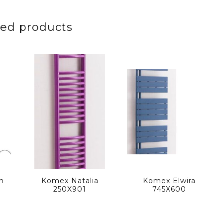
ted products
n
Komex Natalia
Komex Elwira
250X901
745X600