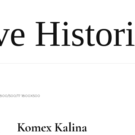
e Histor
1800/500/17 1800X500
Komex Kalina