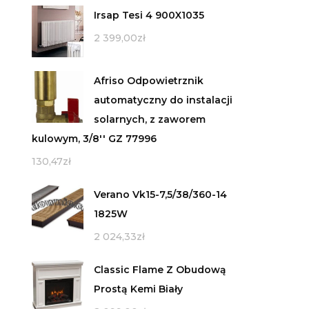
Irsap Tesi 4 900X1035
2 399,00
zł
Afriso Odpowietrznik
automatyczny do instalacji
solarnych, z zaworem
kulowym, 3/8'' GZ 77996
130,47
zł
Verano Vk15-7,5/38/360-14
1825W
2 024,33
zł
Classic Flame Z Obudową
Prostą Kemi Biały