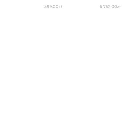
399,00
zł
6 752,00
zł