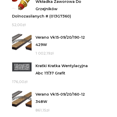
Wkładka Zaworowa Do
Grzejników
Dolnozasilanych # (013G7360)
52,00
zł
Verano Vk15-09/20/190-12
429W
1 002,19
zł
Kratki Kratka Wentylacyjna
Abc 17/37 Grafit
176,00
zł
Verano Vk15-09/20/160-12
348W
861,15
zł