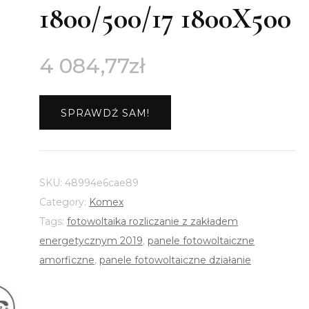
1800/500/17 1800X500
4 084,77
zł
SPRAWDŹ SAM!
SKU:
48994e6cae89
Category:
Komex
Tags:
fotowoltaika rozliczanie z zakładem
energetycznym 2019
,
panele fotowoltaiczne
amorficzne
,
panele fotowoltaiczne działanie