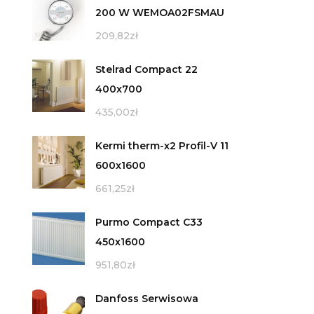
200 W WEMOA02FSMAU
209,82
zł
Stelrad Compact 22
400x700
435,00
zł
Kermi therm-x2 Profil-V 11
600x1600
661,25
zł
Purmo Compact C33
450x1600
951,80
zł
Danfoss Serwisowa