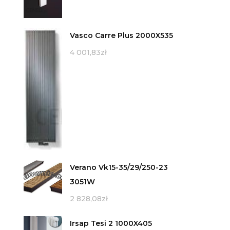
Vasco Carre Plus 2000X535
4 001,83
zł
Verano Vk15-35/29/250-23
3051W
2 828,08
zł
Irsap Tesi 2 1000X405