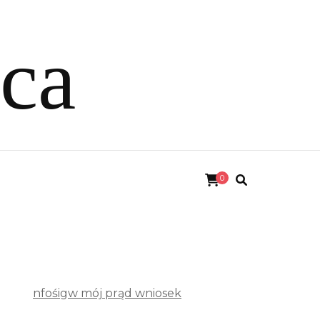
ica
0
nfośigw mój prąd wniosek