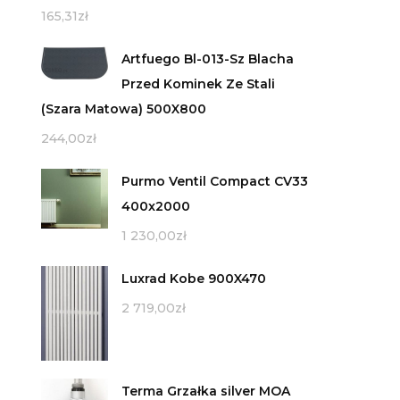
165,31
zł
Artfuego Bl-013-Sz Blacha
Przed Kominek Ze Stali
(Szara Matowa) 500X800
244,00
zł
Purmo Ventil Compact CV33
400x2000
1 230,00
zł
Luxrad Kobe 900X470
2 719,00
zł
Terma Grzałka silver MOA