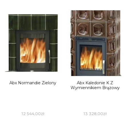
Abx Normandie Zielony
Abx Kaledonie K Z
Wymiennikiem Brązowy
12 544,00
zł
13 328,00
zł