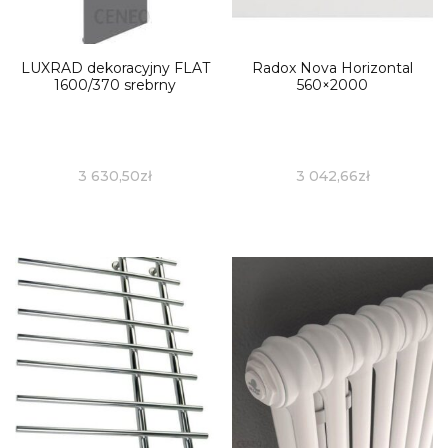
LUXRAD dekoracyjny FLAT
Radox Nova Horizontal
1600/370 srebrny
560×2000
3 630,50
zł
3 042,66
zł