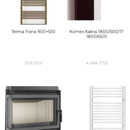
Terma Fiona 900×530
Komex Kalina 1800/500/17
1800X500
339,00
zł
4 084,77
zł