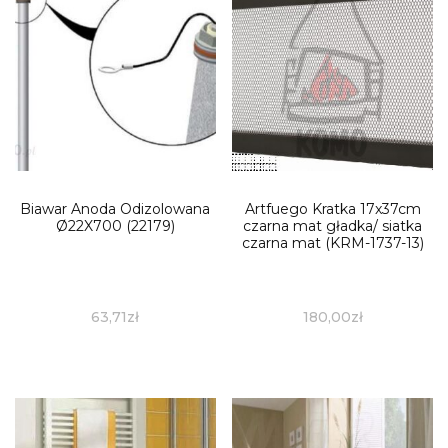
Biawar Anoda Odizolowana
Artfuego Kratka 17x37cm
Ø22X700 (22179)
czarna mat gładka/ siatka
czarna mat (KRM-1737-13)
63,71
zł
180,00
zł