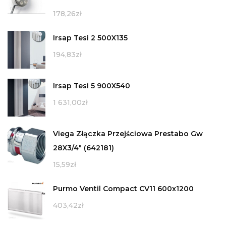
178,26
zł
Irsap Tesi 2 500X135
194,83
zł
Irsap Tesi 5 900X540
1 631,00
zł
Viega Złączka Przejściowa Prestabo Gw
28X3/4" (642181)
15,59
zł
Purmo Ventil Compact CV11 600x1200
403,42
zł