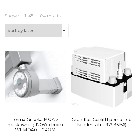
Showing 1–45 of 84 results
Terma Grzałka MOA z
Grundfos Conlift1 pompa do
maskownicą 120W chrom
kondensatu (97936156)
WEMOA01TCROM