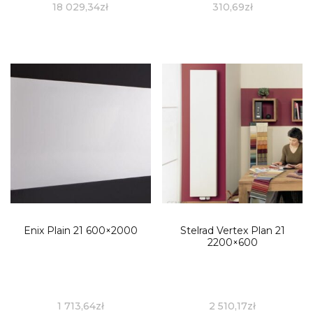
18 029,34
zł
310,69
zł
Enix Plain 21 600×2000
Stelrad Vertex Plan 21
2200×600
1 713,64
zł
2 510,17
zł