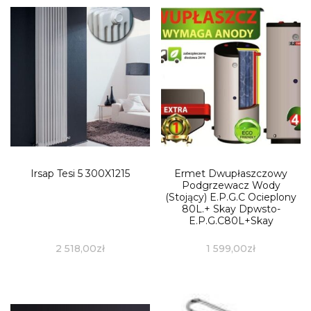
Irsap Tesi 5 300X1215
Ermet Dwupłaszczowy
Podgrzewacz Wody
(Stojący) E.P.G.C Ocieplony
80L.+ Skay Dpwsto-
E.P.G.C80L+Skay
2 518,00
zł
1 599,00
zł