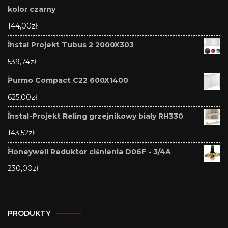
kolor czarny
144,00
zł
Instal Projekt Tubus 2 2000X303
539,74
zł
Purmo Compact C22 600X1400
625,00
zł
Instal-Projekt Reling grzejnikowy biały RH330
143,52
zł
Honeywell Reduktor ciśnienia D06F - 3/4A
230,00
zł
PRODUKTY