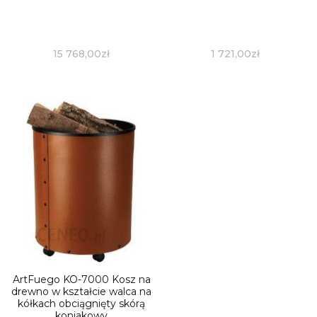
15 768,00
zł
1 721,00
zł
ArtFuego KO-7000 Kosz na
drewno w kształcie walca na
kółkach obciągnięty skórą
koniakowy