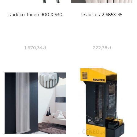
Radeco Triden 900 X 630
Irsap Tesi 2 685X135
1 670,34
zł
222,38
zł