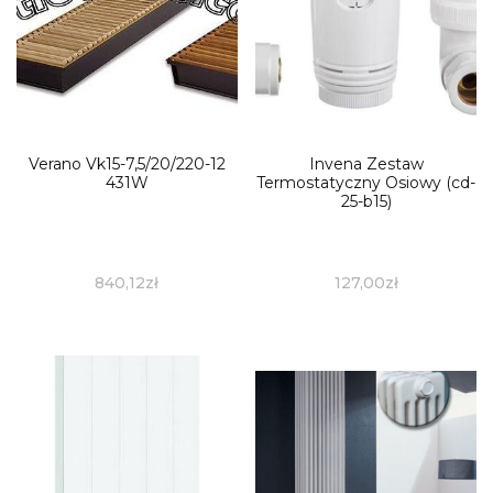
Verano Vk15-7,5/20/220-12
Invena Zestaw
431W
Termostatyczny Osiowy (cd-
25-b15)
840,12
zł
127,00
zł