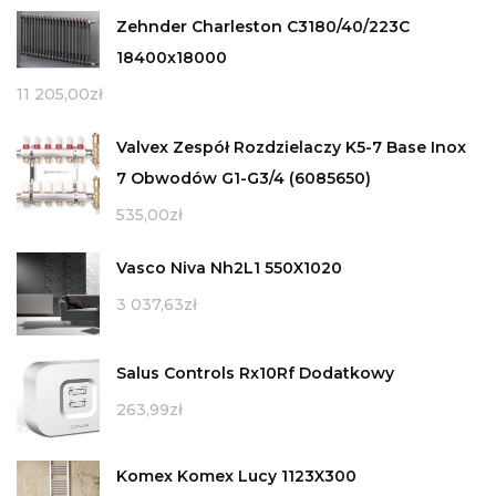
Zehnder Charleston C3180/40/223C
18400x18000
11 205,00
zł
Valvex Zespół Rozdzielaczy K5-7 Base Inox
7 Obwodów G1-G3/4 (6085650)
535,00
zł
Vasco Niva Nh2L1 550X1020
3 037,63
zł
Salus Controls Rx10Rf Dodatkowy
263,99
zł
Komex Komex Lucy 1123X300