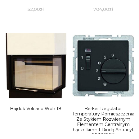
52,00
zł
704,00
zł
Hajduk Volcano Wph 18
Berker Regulator
Temperatury Pomieszczenia
Ze Stykiem Rozwiernym
Elementem Centralnym
Łącznikiem I Diodą Antracyt
20306086