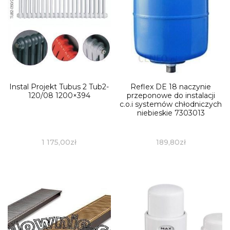
Instal Projekt Tubus 2 Tub2-
Reflex DE 18 naczynie
120/08 1200×394
przeponowe do instalacji
c.o.i systemów chłodniczych
niebieskie 7303013
1 175,00
zł
189,80
zł