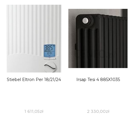
Stiebel Eltron Per 18/21/24
Irsap Tesi 4 885X1035
1 611,05
zł
2 330,00
zł