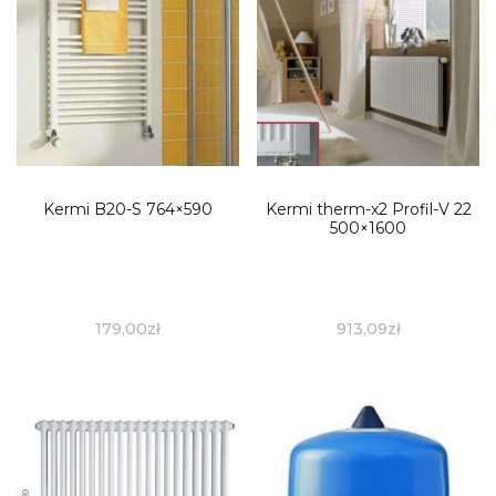
Kermi B20-S 764×590
Kermi therm-x2 Profil-V 22
500×1600
179,00
zł
913,09
zł