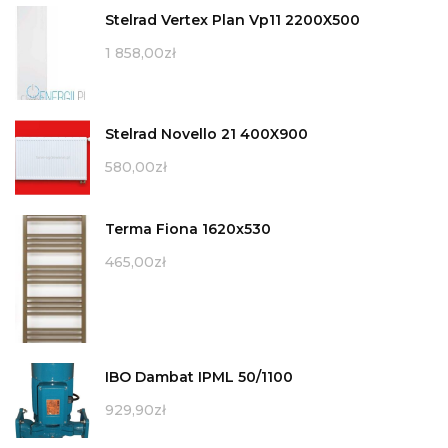
Stelrad Vertex Plan Vp11 2200X500
1 858,00
zł
Stelrad Novello 21 400X900
580,00
zł
Terma Fiona 1620x530
465,00
zł
IBO Dambat IPML 50/1100
929,90
zł