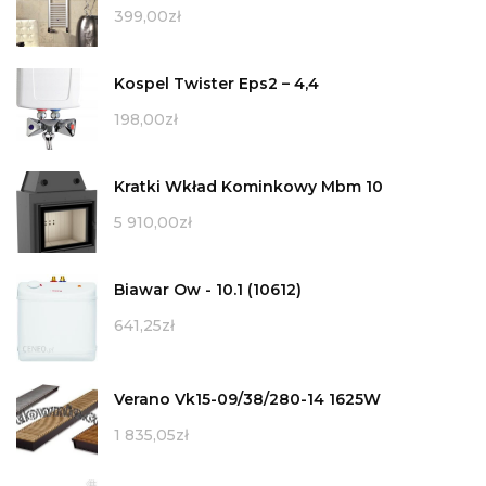
399,00
zł
Kospel Twister Eps2 – 4,4
198,00
zł
Kratki Wkład Kominkowy Mbm 10
5 910,00
zł
Biawar Ow - 10.1 (10612)
641,25
zł
Verano Vk15-09/38/280-14 1625W
1 835,05
zł