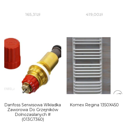
165,31
zł
419,00
zł
Danfoss Serwisowa Wkładka
Komex Regina 1350X450
Zaworowa Do Grzejników
Dolnozasilanych #
(013G7360)