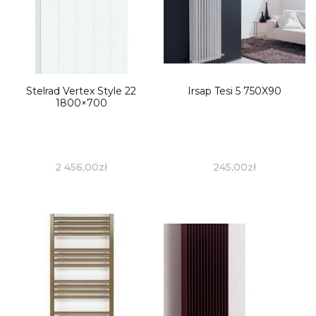
Stelrad Vertex Style 22
Irsap Tesi 5 750X90
1800×700
2 456,00
zł
245,00
zł