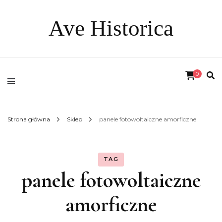
Ave Historica
0
Strona główna
Sklep
panele fotowoltaiczne amorficzne
TAG
panele fotowoltaiczne
amorficzne