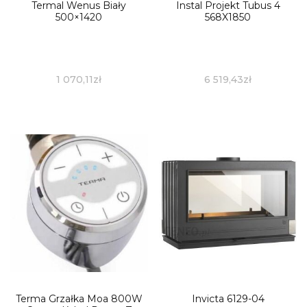
Termal Wenus Biały
Instal Projekt Tubus 4
500×1420
568X1850
1 070,11
zł
6 519,43
zł
Terma Grzałka Moa 800W
Invicta 6129-04