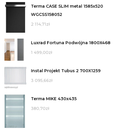
Terma CASE SLIM metal 1585x520
WGCSS158052
2 114,71
zł
Luxrad Fortuna Podwójna 1800X468
1 499,00
zł
Instal Projekt Tubus 2 700X1259
3 095,66
zł
Terma MIKE 430x435
380,70
zł