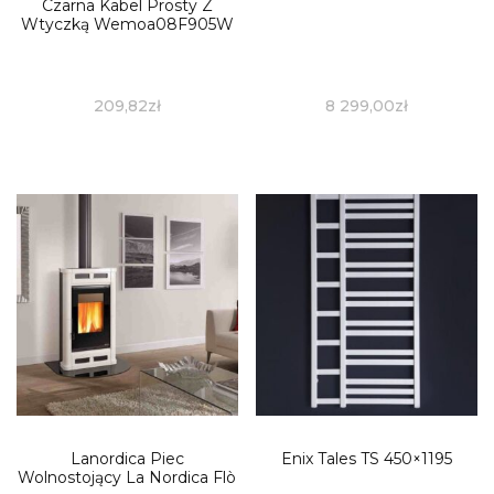
Czarna Kabel Prosty Z
Wtyczką Wemoa08F905W
209,82
zł
8 299,00
zł
Lanordica Piec
Enix Tales TS 450×1195
Wolnostojący La Nordica Flò