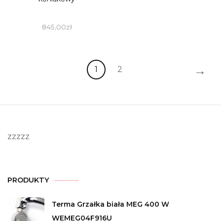
845,00
zł
→
1
2
zzzzz
PRODUKTY
Terma Grzałka biała MEG 400 W
WEMEG04F916U