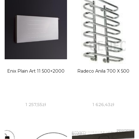
Enix Plain Art 11 500×2000
Radeco Anila 700 X 500
1 257,55
zł
1 626,43
zł