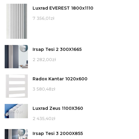
Luxrad EVEREST 1800x1110
7 356,01
zł
Irsap Tesi 2 300X1665
2 282,00
zł
Radox Kantar 1020x600
3 580,48
zł
Luxrad Zeus 1100X360
2 435,40
zł
Irsap Tesi 3 2000X855