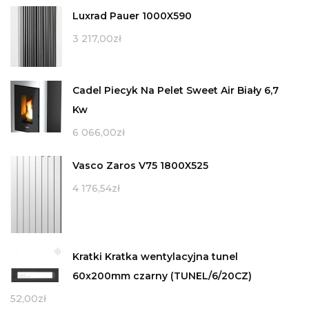
Luxrad Pauer 1000X590
3 217,00
zł
Cadel Piecyk Na Pelet Sweet Air Biały 6,7
Kw
6 066,00
zł
Vasco Zaros V75 1800X525
4 176,54
zł
Kratki Kratka wentylacyjna tunel
60x200mm czarny (TUNEL/6/20CZ)
52,00
zł