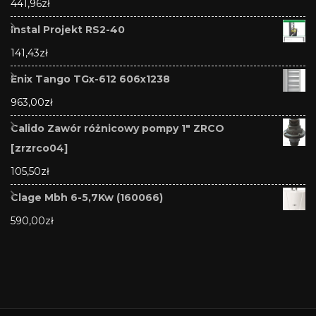
441,96
zł
Instal Projekt RS2-40
141,43
zł
Enix Tango TGx-612 606x1238
963,00
zł
Calido Zawór różnicowy pompy 1" ZRCO
[zrzrco04]
105,50
zł
Clage Mbh 6-5,7Kw (160066)
590,00
zł