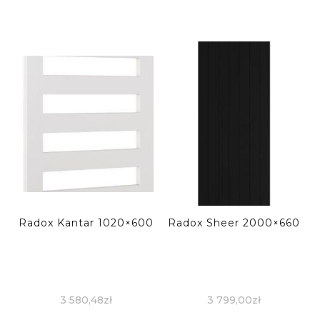
Radox Kantar 1020×600
Radox Sheer 2000×660
3 580,48
zł
3 799,00
zł