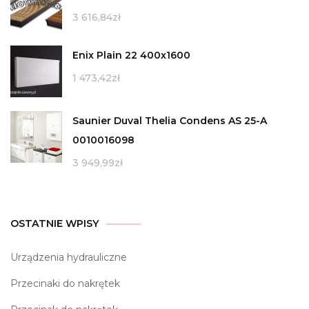
3 616,84
zł
Enix Plain 22 400x1600
1 473,42
zł
Saunier Duval Thelia Condens AS 25-A
0010016098
3 949,99
zł
OSTATNIE WPISY
Urządzenia hydrauliczne
Przecinaki do nakrętek