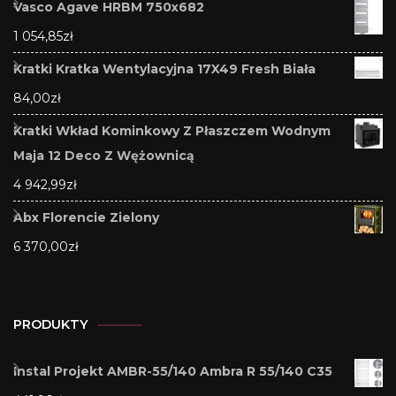
Vasco Agave HRBM 750x682
1 054,85
zł
Kratki Kratka Wentylacyjna 17X49 Fresh Biała
84,00
zł
Kratki Wkład Kominkowy Z Płaszczem Wodnym
Maja 12 Deco Z Wężownicą
4 942,99
zł
Abx Florencie Zielony
6 370,00
zł
PRODUKTY
Instal Projekt AMBR-55/140 Ambra R 55/140 C35