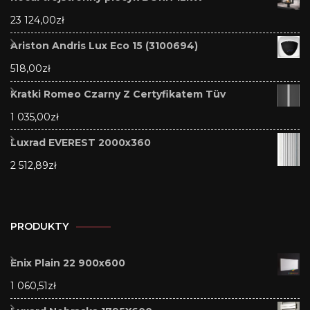
23 124,00
zł
Ariston Andris Lux Eco 15 (3100694)
518,00
zł
Kratki Romeo Czarny Z Certyfikatem Tüv
1 035,00
zł
Luxrad EVEREST 2000x360
2 512,89
zł
PRODUKTY
Enix Plain 22 900x600
1 060,51
zł