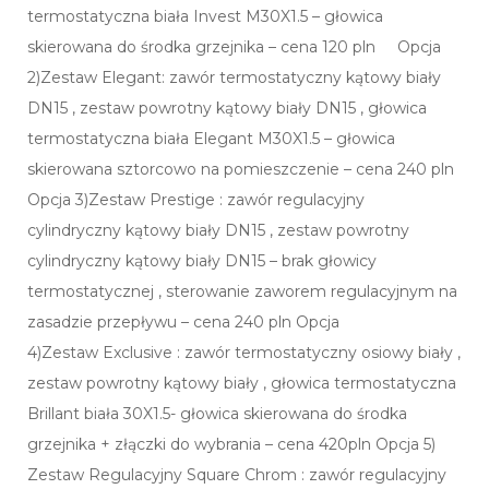
termostatyczna biała Invest M30X1.5 – głowica
skierowana do środka grzejnika – cena 120 pln Opcja
2)Zestaw Elegant: zawór termostatyczny kątowy biały
DN15 , zestaw powrotny kątowy biały DN15 , głowica
termostatyczna biała Elegant M30X1.5 – głowica
skierowana sztorcowo na pomieszczenie – cena 240 pln
Opcja 3)Zestaw Prestige : zawór regulacyjny
cylindryczny kątowy biały DN15 , zestaw powrotny
cylindryczny kątowy biały DN15 – brak głowicy
termostatycznej , sterowanie zaworem regulacyjnym na
zasadzie przepływu – cena 240 pln Opcja
4)Zestaw Exclusive : zawór termostatyczny osiowy biały ,
zestaw powrotny kątowy biały , głowica termostatyczna
Brillant biała 30X1.5- głowica skierowana do środka
grzejnika + złączki do wybrania – cena 420pln Opcja 5)
Zestaw Regulacyjny Square Chrom : zawór regulacyjny