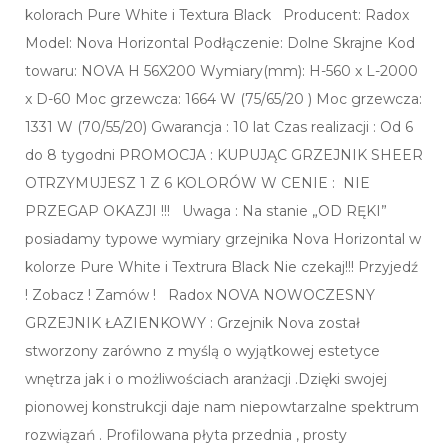
kolorach Pure White i Textura Black Producent: Radox
Model: Nova Horizontal Podłączenie: Dolne Skrajne Kod
towaru: NOVA H 56X200 Wymiary(mm): H-560 x L-2000
x D-60 Moc grzewcza: 1664 W (75/65/20 ) Moc grzewcza:
1331 W (70/55/20) Gwarancja : 10 lat Czas realizacji : Od 6
do 8 tygodni PROMOCJA : KUPUJĄC GRZEJNIK SHEER
OTRZYMUJESZ 1 Z 6 KOLORÓW W CENIE : NIE
PRZEGAP OKAZJI !!! Uwaga : Na stanie „OD RĘKI”
posiadamy typowe wymiary grzejnika Nova Horizontal w
kolorze Pure White i Textrura Black Nie czekaj!!! Przyjedź
! Zobacz ! Zamów ! Radox NOVA NOWOCZESNY
GRZEJNIK ŁAZIENKOWY : Grzejnik Nova został
stworzony zarówno z myślą o wyjątkowej estetyce
wnętrza jak i o możliwościach aranżacji .Dzięki swojej
pionowej konstrukcji daje nam niepowtarzalne spektrum
rozwiązań . Profilowana płyta przednia , prosty