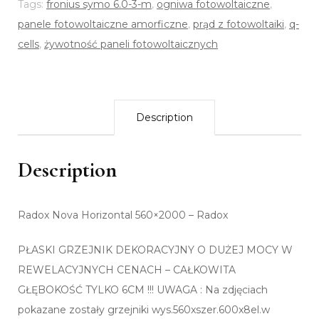
Tags:
fronius symo 6.0-3-m
,
ogniwa fotowoltaiczne
,
panele fotowoltaiczne amorficzne
,
prąd z fotowoltaiki
,
q-
cells
,
żywotność paneli fotowoltaicznych
Description
Description
Radox Nova Horizontal 560×2000 – Radox
PŁASKI GRZEJNIK DEKORACYJNY O DUŻEJ MOCY W
REWELACYJNYCH CENACH – CAŁKOWITA
GŁĘBOKOŚĆ TYLKO 6CM !!! UWAGA : Na zdjęciach
pokazane zostały grzejniki wys.560xszer.600x8el.w