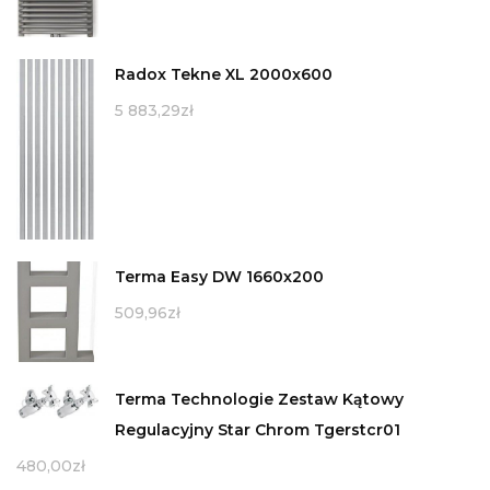
Radox Tekne XL 2000x600
5 883,29
zł
Terma Easy DW 1660x200
509,96
zł
Terma Technologie Zestaw Kątowy
Regulacyjny Star Chrom Tgerstcr01
480,00
zł