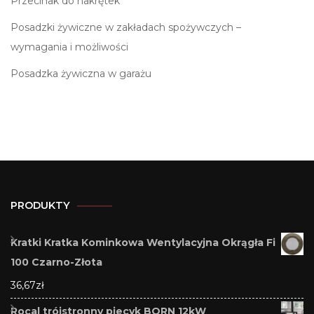
Przecinak do nakrętek
Posadzki żywiczne w zakładach spożywczych –
wymagania i możliwości
Posadzka żywiczna w garażu
PRODUKTY
Kratki Kratka Kominkowa Wentylacyjna Okrągła Fi
100 Czarno-Złota
36,67
zł
Rocal trójstronny piecyk BORN 12kW