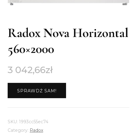
Radox Nova Horizontal
560×2000
3 042,66
zł
SPRAWDŹ SAM!
SKU:
1993cc55ec74
Category:
Radox