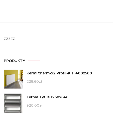
zzzzz
PRODUKTY
Kermi therm-x2 Profil-K 11 400x500
228,60
zł
Terma Tytus 1260x640
920,00
zł