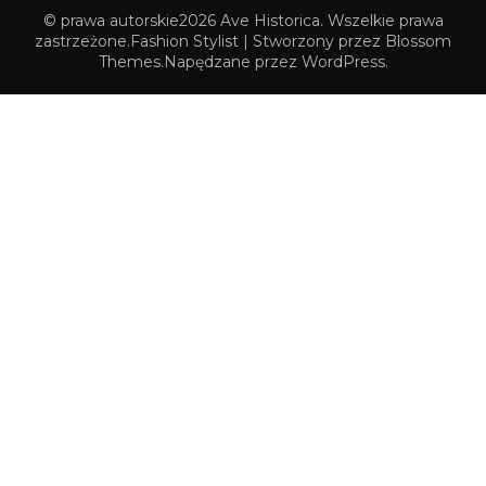
© prawa autorskie2026
Ave Historica
. Wszelkie prawa
zastrzeżone.
Fashion Stylist | Stworzony przez
Blossom
Themes
.Napędzane przez
WordPress
.