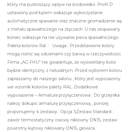
który ma pustoszący wpływ na środowisko. Profil D
ustawiony pod kątem wskazuje wykorzystanie
automatyczne spawanie oraz znaczne gromadzenie się
z metalu spawalniczego na złączach. U nas zespawany
koniec wskazuje na nie używanie pieca spawalniczego.
Paleta kolorów Ral. : Uwaga : Przedstawione kolory
mogą różnić się odcieniami czy barwą w rzeczywistości.
Firma „AG FHU” nie gwarantuje, że wyświetlany kolor
będzie identyczny z naturalnym. Przed wyborem koloru
zapraszamy do naszego salonu , który jest wyposażony
we wzornik kolorów palety RAL. Dodatkowe
wyposażenie – Armatura przyłączeniowa : Do grzejnika
należy dokupić armaturę przyłączeniową , poniżej
proponujemy 4 zestawy : Opcja 1)Zestaw Standard :
zawór termostatyczny osiowy niklowny DN15, zestaw
powrotny kątowy niklowany DN15, głowica