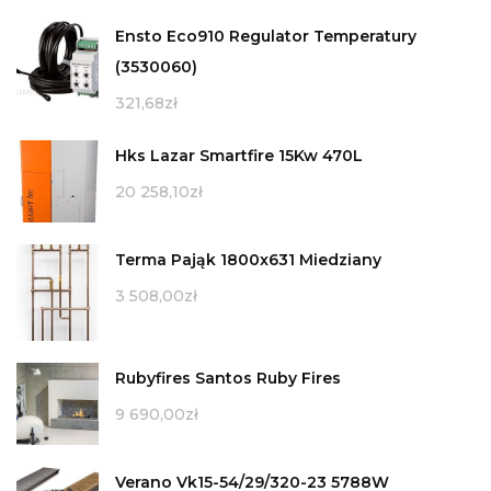
Ensto Eco910 Regulator Temperatury
(3530060)
321,68
zł
Hks Lazar Smartfire 15Kw 470L
20 258,10
zł
Terma Pająk 1800x631 Miedziany
3 508,00
zł
Rubyfires Santos Ruby Fires
9 690,00
zł
Verano Vk15-54/29/320-23 5788W