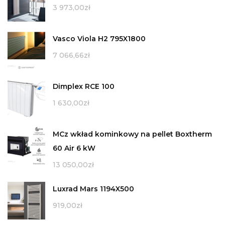
3 973,00
zł
Vasco Viola H2 795X1800
7 066,66
zł
Dimplex RCE 100
1 630,00
zł
MCz wkład kominkowy na pellet Boxtherm
60 Air 6 kW
13 050,00
zł
Luxrad Mars 1194X500
919,00
zł