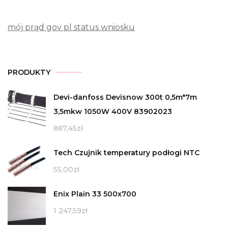
mój prąd gov pl status wniosku
PRODUKTY
Devi-danfoss Devisnow 300t 0,5m*7m
3,5mkw 1050W 400V 83902023
887,45
zł
Tech Czujnik temperatury podłogi NTC
55,00
zł
Enix Plain 33 500x700
1 247,59
zł