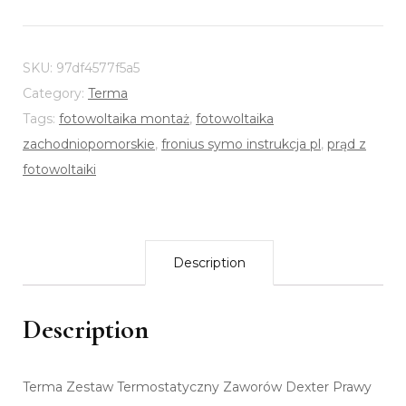
SKU:
97df4577f5a5
Category:
Terma
Tags:
fotowoltaika montaż
,
fotowoltaika
zachodniopomorskie
,
fronius symo instrukcja pl
,
prąd z
fotowoltaiki
Description
Description
Terma Zestaw Termostatyczny Zaworów Dexter Prawy