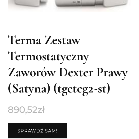
Terma Zestaw
Termostatyczny
Zaworów Dexter Prawy
(Satyna) (tgetcg2-st)
890,52
zł
SPRAWDŹ SAM!