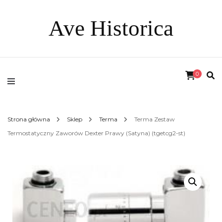
Ave Historica
0
Strona główna
Sklep
Terma
Terma Zestaw
Termostatyczny Zaworów Dexter Prawy (Satyna) (tgetcg2-st)