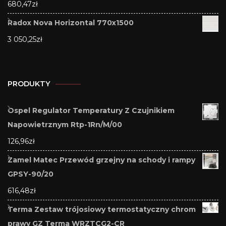
680,47
zł
Radox Nova Horizontal 770x1500
3 050,25
zł
PRODUKTY
Ospel Regulator Temperatury Z Czujnikiem
Napowietrznym Rtp-1Rn/M/00
126,96
zł
Zamel Matec Przewód grzejny na schody i rampy
GPSY-90/20
616,48
zł
Terma Zestaw trójosiowy termostatyczny chrom
prawy GZ Terma WRZTCG2-CR