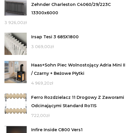
Zehnder Charleston C4060/29/223C
13300x6000
3 926,00
zł
Irsap Tesi 3 685X1800
3 069,00
zł
Haas+Sohn Piec Wolnostojący Adria Mini II
/ Czarny + Beżowe Płytki
4 969,20
zł
Ferro Rozdzielacz 11 Drogowy Z Zaworami
Odcinającymi Standard Ro11S
722,00
zł
Infire Inside C800 Vers1