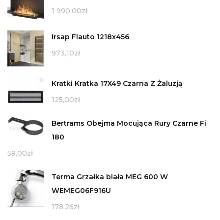
1 990,00
zł
Irsap Flauto 1218x456
973,10
zł
Kratki Kratka 17X49 Czarna Z Żaluzją
125,00
zł
Bertrams Obejma Mocująca Rury Czarne Fi
180
59,00
zł
Terma Grzałka biała MEG 600 W
WEMEG06F916U
178,26
zł