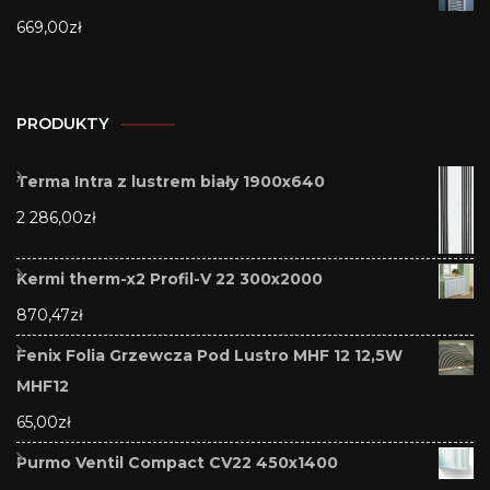
669,00
zł
PRODUKTY
Terma Intra z lustrem biały 1900x640
2 286,00
zł
Kermi therm-x2 Profil-V 22 300x2000
870,47
zł
Fenix Folia Grzewcza Pod Lustro MHF 12 12,5W
MHF12
65,00
zł
Purmo Ventil Compact CV22 450x1400