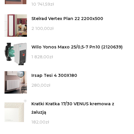
10 741,59
zł
Stelrad Vertex Plan 22 2200x500
2 100,00
zł
Wilo Yonos Maxo 25/0,5-7 Pn10 (2120639)
1 828,00
zł
Irsap Tesi 4 300X180
280,00
zł
Kratki Kratka 17/30 VENUS kremowa z
żaluzją
182,00
zł