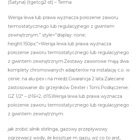
(Satyna) (tgetcg2-st) – Terma
Wersja lewa lub prawa wyznacza położenie zaworu
termostatycznego lub regulacyjnego z gwintem
zewnętrznym.” style=”display: none;
height:150px;”>Wersja lewa lub prawa wyznacza
położenie zaworu termostatycznego lub regulacyjnego
z gwintem zewnętrznym.Zestawy zaworowe mają dwa
komplety chromowanych adapterów na instalację c.o. w
cenie: na alu-pex i na miedź.Gwarancja 2 lata.Zalecane
zastosowanie do grzejników Dexter i Tomi.Podłączenie:
GZ 1/2″ – ∅16×2, ∅15.Wersja lewa lub prawa wyznacza
położenie zaworu termostatycznego lub regulacyjnego
z gwintem zewnętrznym.
jak zrobić silnik stirlinga, gazowy przepływowy
ogrzewacz wody, ile kosztuje m gazu, wz co to jest,