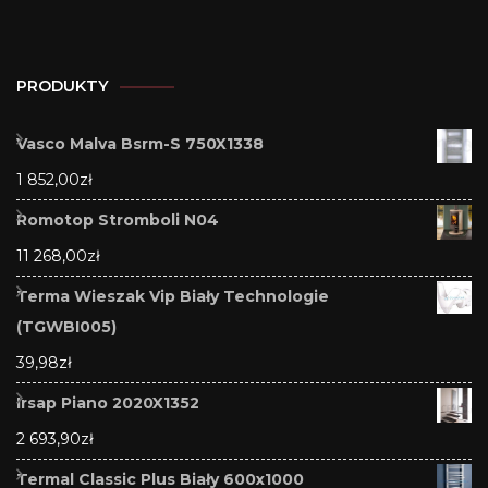
PRODUKTY
Vasco Malva Bsrm-S 750X1338
1 852,00
zł
Romotop Stromboli N04
11 268,00
zł
Terma Wieszak Vip Biały Technologie
(TGWBI005)
39,98
zł
Irsap Piano 2020X1352
2 693,90
zł
Termal Classic Plus Biały 600x1000