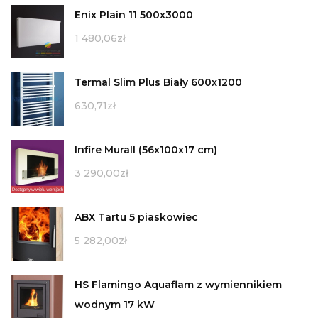
Enix Plain 11 500x3000
1 480,06
zł
Termal Slim Plus Biały 600x1200
630,71
zł
Infire Murall (56x100x17 cm)
3 290,00
zł
ABX Tartu 5 piaskowiec
5 282,00
zł
HS Flamingo Aquaflam z wymiennikiem
wodnym 17 kW