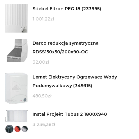
Stiebel Eltron PEG 18 (233995)
1 001,22
zł
Darco redukcja symetryczna
RDSS150x50/200x90-OC
32,00
zł
Lemet Elektryczny Ogrzewacz Wody
Podumywalkowy (349315)
480,50
zł
Instal Projekt Tubus 2 1800X940
3 236,38
zł