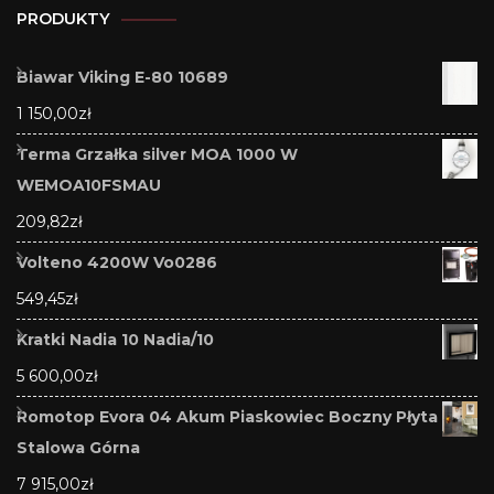
PRODUKTY
Biawar Viking E-80 10689
1 150,00
zł
Terma Grzałka silver MOA 1000 W
WEMOA10FSMAU
209,82
zł
Volteno 4200W Vo0286
549,45
zł
Kratki Nadia 10 Nadia/10
5 600,00
zł
Romotop Evora 04 Akum Piaskowiec Boczny Płyta
Stalowa Górna
7 915,00
zł