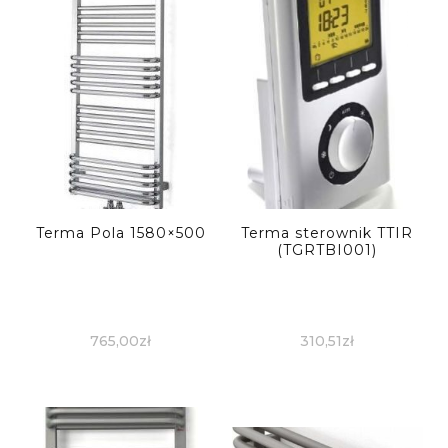
Terma Pola 1580×500
Terma sterownik TTIR
(TGRTBI001)
765,00
zł
310,51
zł