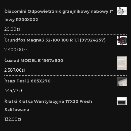
Giacomini Odpowietrznik grzejnikowy nabowy 1"
lewy R200X002
20,00
zł
Grundfos Magna3 32-100 180 R 1.1 (97924257)
2 400,00
zł
Luxrad MODEL E 1567x600
2 587,06
zł
Irsap Tesi 2 685X270
444,77
zł
Kratki Kratka Wentylacyjna 17X30 Fresh
Szlifowana
132,00
zł