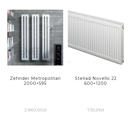
Zehnder Metropolitan
Stelrad Novello 22
2000×595
600×1200
2 860,00
zł
735,59
zł