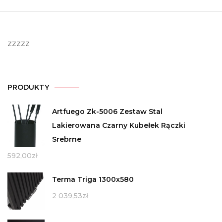
zzzzz
PRODUKTY
Artfuego Zk-5006 Zestaw Stal
Lakierowana Czarny Kubełek Rączki
Srebrne
592,00
zł
Terma Triga 1300x580
2 039,53
zł