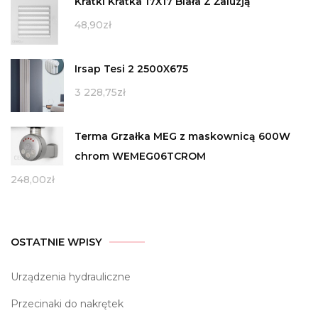
Kratki Kratka 17X17 Biała Z Żaluzją
48,90
zł
Irsap Tesi 2 2500X675
3 228,75
zł
Terma Grzałka MEG z maskownicą 600W
chrom WEMEG06TCROM
248,00
zł
OSTATNIE WPISY
Urządzenia hydrauliczne
Przecinaki do nakrętek