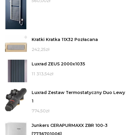
560,00
zł
Kratki Kratka 11X32 Pozłacana
242,25
zł
Luxrad ZEUS 2000x1035
11 313,54
zł
Luxrad Zestaw Termostatyczny Duo Lewy
1
774,50
zł
Junkers CERAPURMAXX ZBR 100-3
[7736701006]