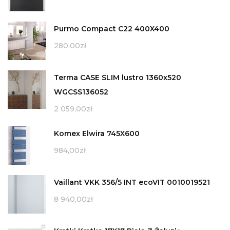
Purmo Compact C22 400X400
280,00
zł
Terma CASE SLIM lustro 1360x520
WGCSS136052
2 059,00
zł
Komex Elwira 745X600
984,00
zł
Vaillant VKK 356/5 INT ecoVIT 0010019521
8 940,00
zł