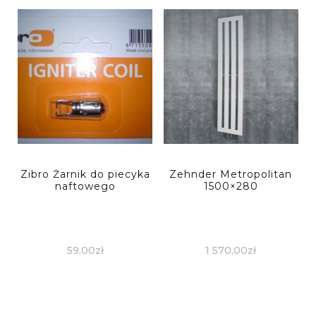
Zibro Żarnik do piecyka
Zehnder Metropolitan
naftowego
1500×280
59,00
zł
1 570,00
zł