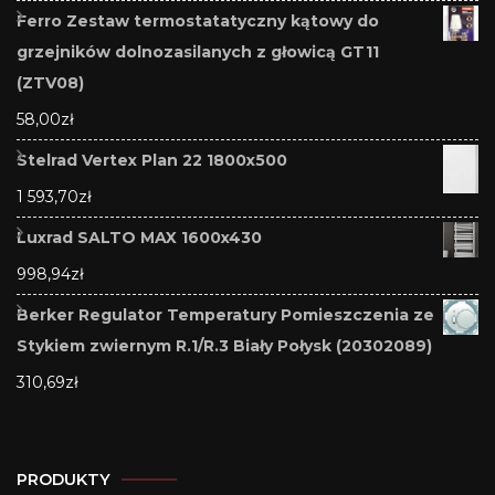
Ferro Zestaw termostatatyczny kątowy do
grzejników dolnozasilanych z głowicą GT11
(ZTV08)
58,00
zł
Stelrad Vertex Plan 22 1800x500
1 593,70
zł
Luxrad SALTO MAX 1600x430
998,94
zł
Berker Regulator Temperatury Pomieszczenia ze
Stykiem zwiernym R.1/R.3 Biały Połysk (20302089)
310,69
zł
PRODUKTY