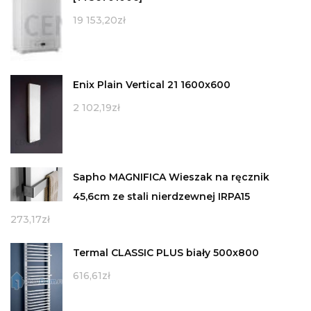
19 153,20
zł
Enix Plain Vertical 21 1600x600
2 102,19
zł
Sapho MAGNIFICA Wieszak na ręcznik
45,6cm ze stali nierdzewnej IRPA15
273,17
zł
Termal CLASSIC PLUS biały 500x800
616,61
zł