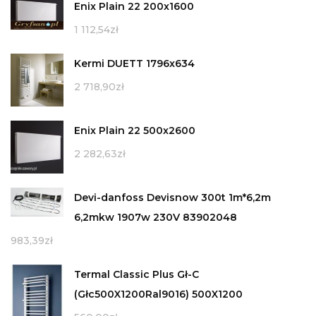
Enix Plain 22 200x1600
1 112,54
zł
Kermi DUETT 1796x634
2 718,90
zł
Enix Plain 22 500x2600
2 282,63
zł
Devi-danfoss Devisnow 300t 1m*6,2m
6,2mkw 1907w 230V 83902048
983,39
zł
Termal Classic Plus Gł-C
(Głc500X1200Ral9016) 500X1200