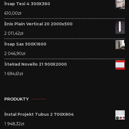
Irsap Tesi 4 300X360
610,00
zł
Enix Plain Vertical 20 2000x500
2 011,42
zł
Irsap Sax 500X1600
2 046,90
zł
Stelrad Novello 21 900X2000
1 694,61
zł
PRODUKTY
Instal Projekt Tubus 2 700X804
1 948,32
zł