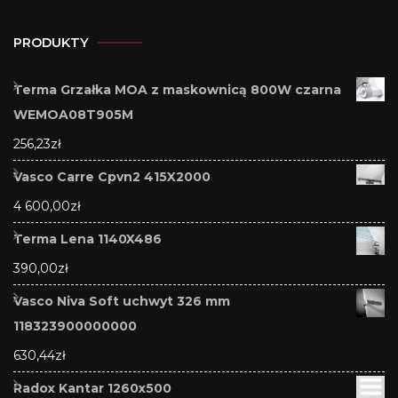
PRODUKTY
Terma Grzałka MOA z maskownicą 800W czarna
WEMOA08T905M
256,23
zł
Vasco Carre Cpvn2 415X2000
4 600,00
zł
Terma Lena 1140X486
390,00
zł
Vasco Niva Soft uchwyt 326 mm
118323900000000
630,44
zł
Radox Kantar 1260x500