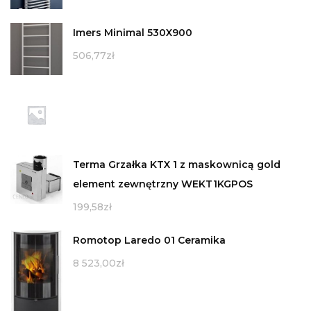
Imers Minimal 530X900
506,77
zł
Terma Grzałka KTX 1 z maskownicą gold
element zewnętrzny WEKT1KGPOS
199,58
zł
Romotop Laredo 01 Ceramika
8 523,00
zł