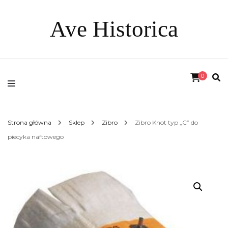
Ave Historica
0
Strona główna
Sklep
Zibro
Zibro Knot typ „C” do
piecyka naftowego