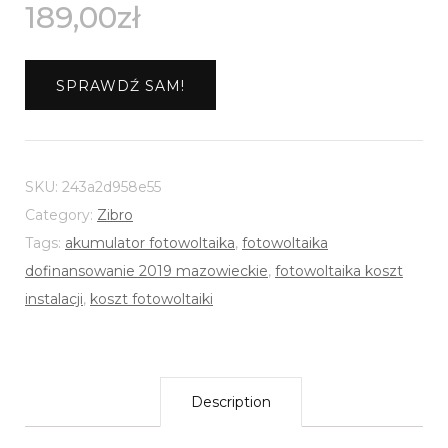
189,00
zł
SPRAWDŹ SAM!
SKU:
243a2d958e55
Category:
Zibro
Tags:
akumulator fotowoltaika
,
fotowoltaika
dofinansowanie 2019 mazowieckie
,
fotowoltaika koszt
instalacji
,
koszt fotowoltaiki
Description