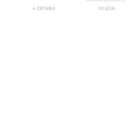
5907798780655
4 297,68
zł
101,63
zł