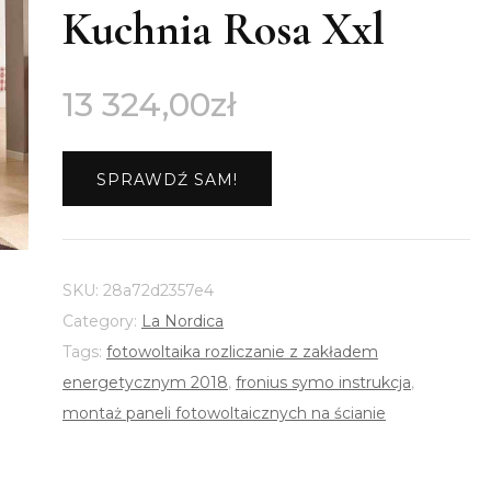
Kuchnia Rosa Xxl
13 324,00
zł
SPRAWDŹ SAM!
SKU:
28a72d2357e4
Category:
La Nordica
Tags:
fotowoltaika rozliczanie z zakładem
energetycznym 2018
,
fronius symo instrukcja
,
montaż paneli fotowoltaicznych na ścianie