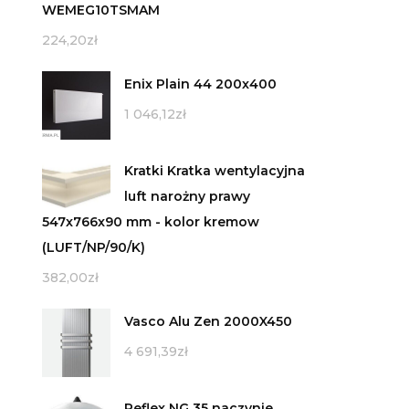
WEMEG10TSMAM
224,20
zł
Enix Plain 44 200x400
1 046,12
zł
Kratki Kratka wentylacyjna
luft narożny prawy
547x766x90 mm - kolor kremow
(LUFT/NP/90/K)
382,00
zł
Vasco Alu Zen 2000X450
4 691,39
zł
Reflex NG 35 naczynie