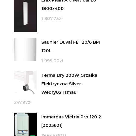
1800x400
1 807,73
zł
Saunier Duval FE 120/6 BM
120L
1 999,00
zł
Terma Dry 200W Grzałka
Elektryczna Silver
Wedry02Tsmau
247,97
zł
Immergas Victrix Pro 120 2
[3025621]
19 646,00
zł