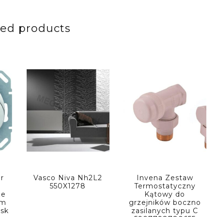
ted products
r
Vasco Niva Nh2L2
Invena Zestaw
550X1278
Termostatyczny
ze
Kątowy do
ym
grzejników boczno
ysk
zasilanych typu C