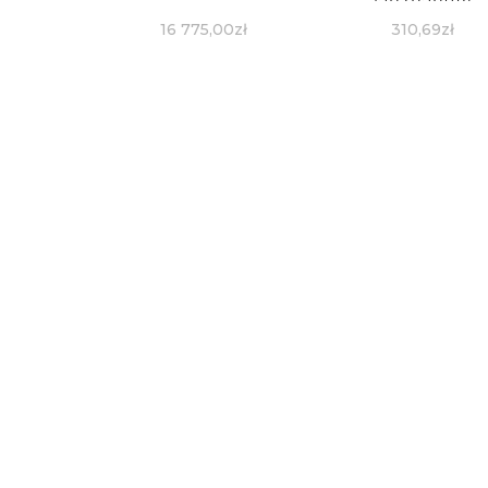
(20302089)
16 775,00
zł
310,69
zł