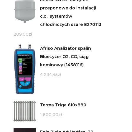
przeponowe do instalacji
c.o.i systemów
chłodniczych szare 8270113
209,00
zł
Afriso Analizator spalin
BlueLyzer O2, CO, ciąg
kominowy (1438116)
4 234,45
zł
Terma Triga 610x880
1 800,00
zł
Enix Plain Art Vertical 20