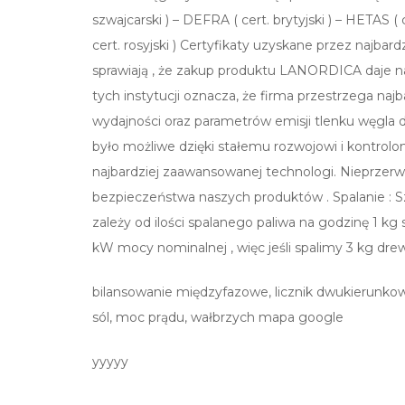
szwajcarski ) – DEFRA ( cert. brytyjski ) – HETAS ( 
cert. rosyjski ) Certyfikaty uzyskane przez najbar
sprawiają , że zakup produktu LANORDICA daje na
tych instytucji oznacza, że firma przestrzega na
wydajności oraz parametrów emisji tlenku węgla 
było możliwe dzięki stałemu rozwojowi i kontrol
najbardziej zaawansowanej technologi. Nieprzerw
bezpieczeństwa naszych produktów . Spalanie : S
zależy od ilości spalanego paliwa na godzinę 1 k
kW mocy nominalnej , więc jeśli spalimy 3 kg d
bilansowanie międzyfazowe, licznik dwukierunk
sól, moc prądu, wałbrzych mapa google
yyyyy