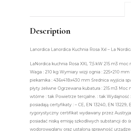
Description
Lanordica Lanordica Kuchnia Rosa Xxl – La Nordic
LaNordica kuchnia Rosa XXL 7,5 kW 215 m3 moc
Waga : 210 kg Wymiary wizji ognia : 225×210 m
piekarnika : 436x418x430 mm Średnica wyjścia spali
płyty żeliwne Ogrzewana kubatura : 215 m3 Moc n
wtórne : tak Powietrze tercjalne. : tak Wydajnoś
posiadają certyfikaty : – CE, EN 13240, EN 13229, E
rygorystyczny certifikat wydawany przez Austryjac
posiadać niską emisję szkodliwych substancji do środ
wodorowęglany oraz ustaloną sprawność urządzeń