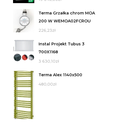
Terma Grzałka chrom MOA
200 W WEMOA02FCROU
226,23
zł
Instal Projekt Tubus 3
700X1168
3 630,10
zł
Terma Alex 1140x500
480,00
zł