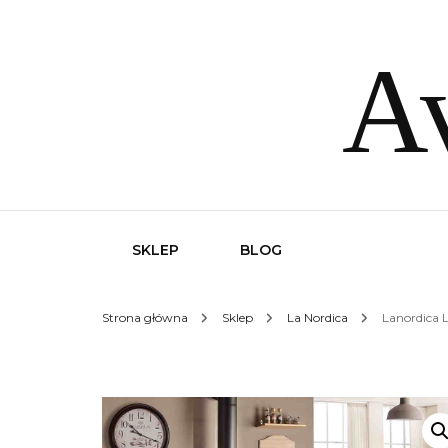
Av
SKLEP
BLOG
Strona główna
Sklep
La Nordica
Lanordica 