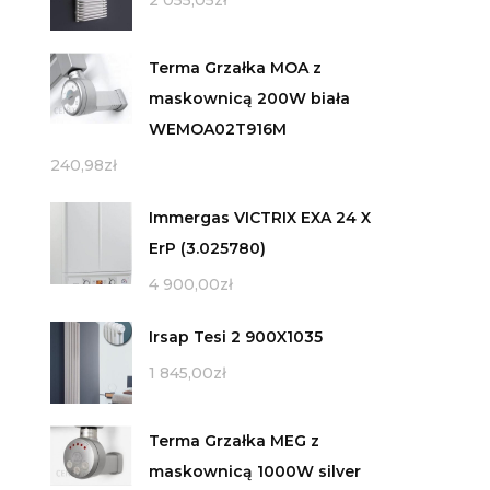
2 055,05
zł
Terma Grzałka MOA z
maskownicą 200W biała
WEMOA02T916M
240,98
zł
Immergas VICTRIX EXA 24 X
ErP (3.025780)
4 900,00
zł
Irsap Tesi 2 900X1035
1 845,00
zł
Terma Grzałka MEG z
maskownicą 1000W silver