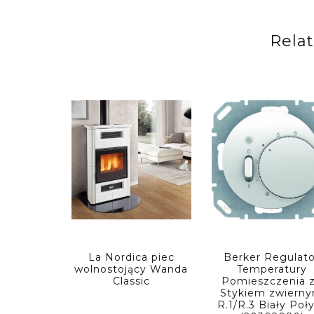
Rela
La Nordica piec
Berker Regulato
wolnostojący Wanda
Temperatury
Classic
Pomieszczenia 
Stykiem zwiern
R.1/R.3 Biały Poł