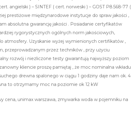
cert. angielski ) – SINTEF ( cert. norweski ) – GOST P8.568-77 (
dziej prestiżowe międzynarodowe instytucje do spraw jakości ,
m absolutna gwarancję jakości . Posiadanie certyfikatów
jbardziej rygorystycznych ogólnych norm jakościowych,
do atmosfery. Uzyskanie wyżej wymienionych certifikatów ,
om, przeprowadzanym przez techników , przy użyciu
alny rozwój i niezliczone testy gwarantują najwyższy poziom
zanowny kliencie proszę pamiętaj , że moc nominalna wkładu
g suchego drewna spalonego w ciągu 1 godziny daje nam ok. 4
rewna to otrzymamy moc na poziomie ok 12 kW
owy cena, unimax warszawa, zmywarka woda w pojemniku na