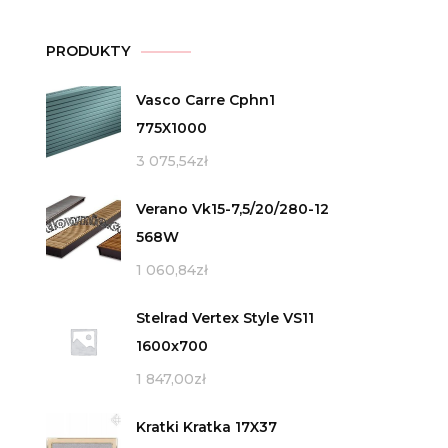
PRODUKTY
Vasco Carre Cphn1
775X1000
3 075,54
zł
Verano Vk15-7,5/20/280-12
568W
1 060,84
zł
Stelrad Vertex Style VS11
1600x700
1 847,00
zł
Kratki Kratka 17X37