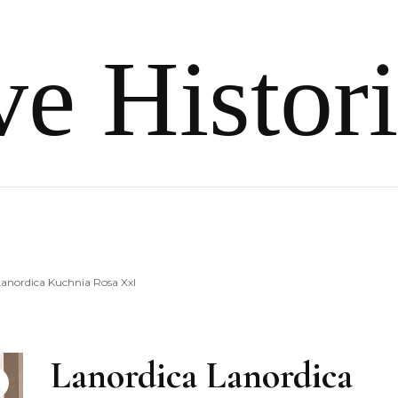
e Histor
Lanordica Kuchnia Rosa Xxl
Lanordica Lanordica