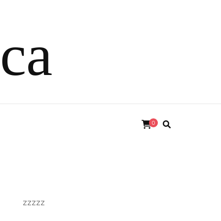
ica
0
zzzzz