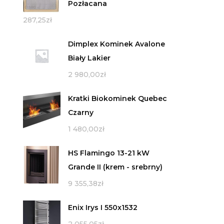
Pozłacana
287,25
zł
Dimplex Kominek Avalone
Biały Lakier
2 980,00
zł
Kratki Biokominek Quebec
Czarny
1 480,00
zł
HS Flamingo 13-21 kW
Grande II (krem - srebrny)
9 355,38
zł
Enix Irys I 550x1532