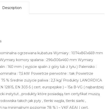
Description
a
 nominalna ogrzewana kubatura Wymiary : 1074x861x669 mm
m Wymiary komory spalania : 296x306x460 mm Wymiary
n : 160 mm ( wyjście spalin z góry lub z tyłu ) Palenisko :
ominalna : 7,5 kW Powietrze pierwotne : tak Powietrze
ć : 75 % Średnie zużycie paliwa : 2,3 kg/ Produkty LANORDICA
N 12815, EN 303-5 ( cert. europejskie ) – 15a B-VG ( najbardziej
ki instytut , produkty które posiadają ten certyfikat muszą
owiska takich jak pyły , tlenki węgla, tlenki siarki ,
 na minimalnym poziomie 78 % ) – VKF AEAI ( cert.