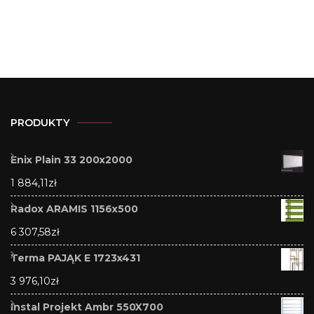
PRODUKTY
Enix Plain 33 200x2000
1 884,11
zł
Radox ARAMIS 1156x500
6 307,58
zł
Terma PAJĄK E 1723x431
3 976,10
zł
Instal Projekt Ambr 550X700