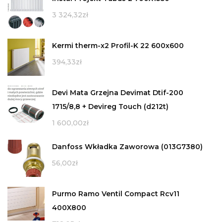
3 324,32
zł
Kermi therm-x2 Profil-K 22 600x600
394,33
zł
Devi Mata Grzejna Devimat Dtif-200
1715/8,8 + Devireg Touch (d212t)
1 600,00
zł
Danfoss Wkładka Zaworowa (013G7380)
56,00
zł
Purmo Ramo Ventil Compact Rcv11
400X800