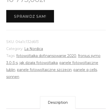
SPRAWDŹ SAM!
SKU:
04a1c132d6f3
Category:
La Nordica
Tags:
fotowoltaika dofinansowanie 2020
,
fronius symo
3.0-3-s
,
jak działa fotowoltaika
,
panele fotowoltaiczne
lublin
,
panele fotowoltaiczne szczecin
,
panele q cells
,
sonnen
Description