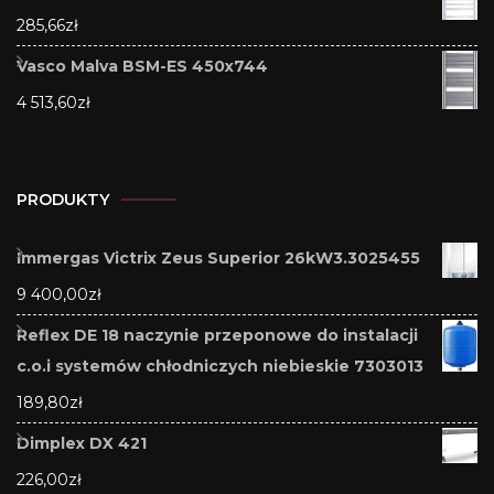
285,66
zł
Vasco Malva BSM-ES 450x744
4 513,60
zł
PRODUKTY
Immergas Victrix Zeus Superior 26kW3.3025455
9 400,00
zł
Reflex DE 18 naczynie przeponowe do instalacji
c.o.i systemów chłodniczych niebieskie 7303013
189,80
zł
Dimplex DX 421
226,00
zł