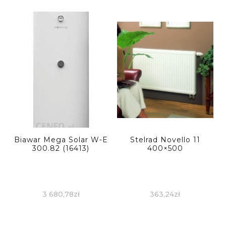
Biawar Mega Solar W-E
Stelrad Novello 11
300.82 (16413)
400×500
3 680,78
zł
363,24
zł