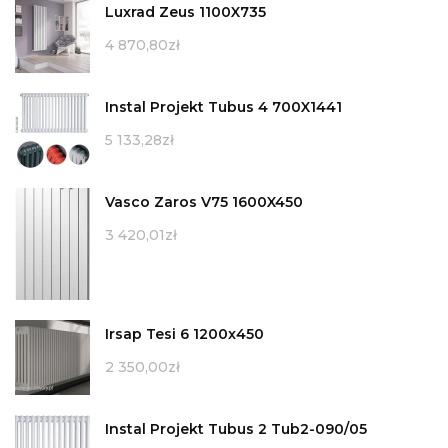
Luxrad Zeus 1100X735
4 870,80
zł
Instal Projekt Tubus 4 700X1441
5 133,28
zł
Vasco Zaros V75 1600X450
3 420,01
zł
Irsap Tesi 6 1200x450
2 350,00
zł
Instal Projekt Tubus 2 Tub2-090/05