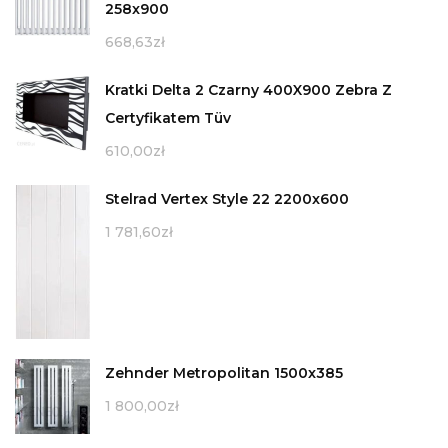
258x900
668,63
zł
Kratki Delta 2 Czarny 400X900 Zebra Z
Certyfikatem Tüv
610,00
zł
Stelrad Vertex Style 22 2200x600
1 781,60
zł
Zehnder Metropolitan 1500x385
1 800,00
zł