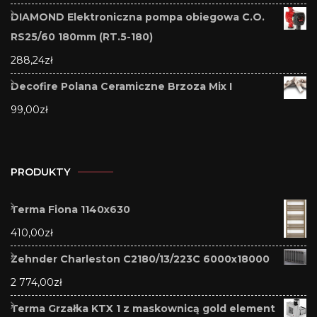
DIAMOND Elektroniczna pompa obiegowa C.O.
RS25/60 180mm (RT.5-180)
288,24
zł
Decofire Polana Ceramiczne Brzoza Mix I
99,00
zł
PRODUKTY
Terma Fiona 1140x630
410,00
zł
Zehnder Charleston C2180/13/223C 6000x18000
2 774,00
zł
Terma Grzałka KTX 1 z maskownicą gold element