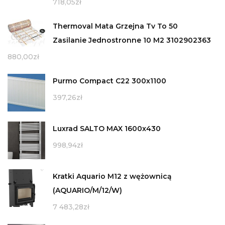
718,05
zł
Thermoval Mata Grzejna Tv To 50
Zasilanie Jednostronne 10 M2 3102902363
880,00
zł
Purmo Compact C22 300x1100
397,26
zł
Luxrad SALTO MAX 1600x430
998,94
zł
Kratki Aquario M12 z wężownicą
(AQUARIO/M/12/W)
7 483,28
zł