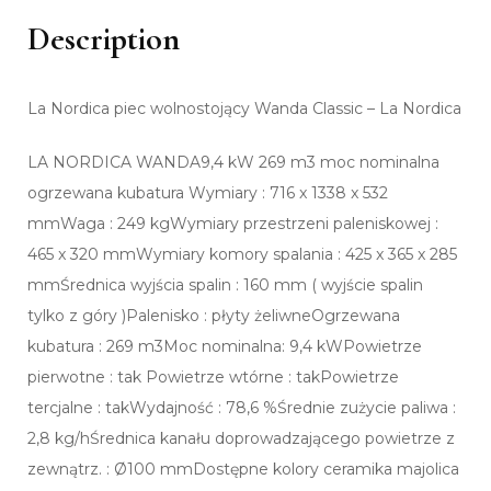
Description
La Nordica piec wolnostojący Wanda Classic – La Nordica
LA NORDICA WANDA9,4 kW 269 m3 moc nominalna
ogrzewana kubatura Wymiary : 716 x 1338 x 532
mmWaga : 249 kgWymiary przestrzeni paleniskowej :
465 x 320 mmWymiary komory spalania : 425 x 365 x 285
mmŚrednica wyjścia spalin : 160 mm ( wyjście spalin
tylko z góry )Palenisko : płyty żeliwneOgrzewana
kubatura : 269 m3Moc nominalna: 9,4 kWPowietrze
pierwotne : tak Powietrze wtórne : takPowietrze
tercjalne : takWydajność : 78,6 %Średnie zużycie paliwa :
2,8 kg/hŚrednica kanału doprowadzającego powietrze z
zewnątrz. : Ø100 mmDostępne kolory ceramika majolica