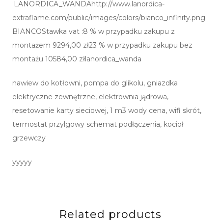
:LANORDICA_WANDAhttp://www.lanordica-
extraflame.com/public/images/colors/bianco_infinity.png
BIANCOStawka vat :8 % w przypadku zakupu z
montażem 9294,00 zł23 % w przypadku zakupu bez
montażu 10584,00 złlanordica_wanda
nawiew do kotłowni, pompa do glikolu, gniazdka
elektryczne zewnętrzne, elektrownia jądrowa,
resetowanie karty sieciowej, 1 m3 wody cena, wifi skrót,
termostat przylgowy schemat podłączenia, kocioł
grzewczy
yyyyy
Related products