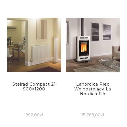
Stelrad Compact 21
Lanordica Piec
900×1200
Wolnostojący La
Nordica Flò
992,00
zł
15 768,00
zł