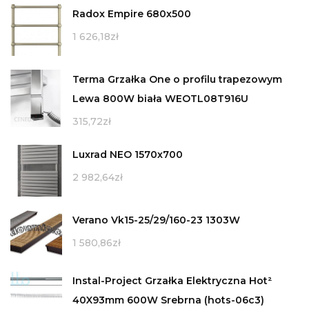
Radox Empire 680x500
1 626,18
zł
Terma Grzałka One o profilu trapezowym
Lewa 800W biała WEOTL08T916U
315,72
zł
Luxrad NEO 1570x700
2 982,64
zł
Verano Vk15-25/29/160-23 1303W
1 580,86
zł
Instal-Project Grzałka Elektryczna Hot²
40X93mm 600W Srebrna (hots-06c3)