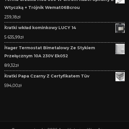
Wtyczką + Trójnik Wemat06Bcrou
239,18
zł
Kratki wkład kominkowy LUCY 14
5 635,99
zł
Hager Termostat Bimetalowy Ze Stykiem
Przełącznym 10A 230V Ek052
89,32
zł
Kratki Papa Czarny Z Certyfikatem Tüv
594,00
zł