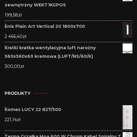
zewnętrzny WEKT1KGPOS
199,58
zł
Enix Plain Art Vertical 20 1800x700
2 466,40
zł
Kratki kratka wentylacyjna luft narożny
560x560x60 kremowa (LUFT/NS/60/K)
300,00
zł
PRODUKTY
Komex LUCY 22 827/500
221,14
zł
Terma Grzałka Moa 600 W Chrom Kabel Spiralny Z