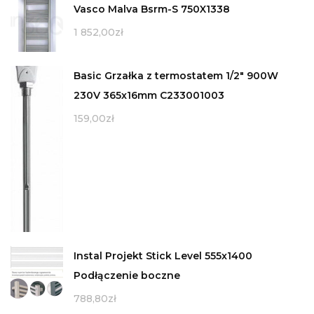
Vasco Malva Bsrm-S 750X1338
1 852,00
zł
Basic Grzałka z termostatem 1/2" 900W
230V 365x16mm C233001003
159,00
zł
Instal Projekt Stick Level 555x1400
Podłączenie boczne
788,80
zł