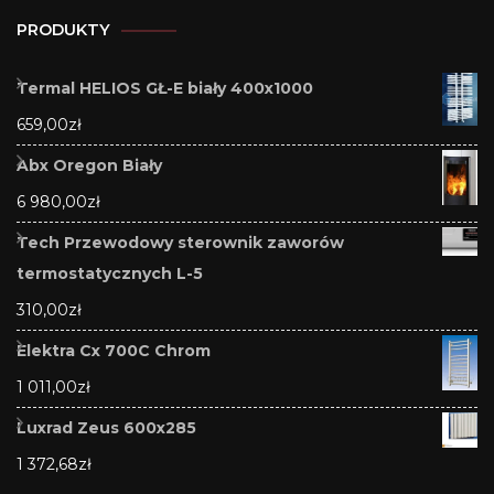
PRODUKTY
Termal HELIOS GŁ-E biały 400x1000
659,00
zł
Abx Oregon Biały
6 980,00
zł
Tech Przewodowy sterownik zaworów
termostatycznych L-5
310,00
zł
Elektra Cx 700C Chrom
1 011,00
zł
Luxrad Zeus 600x285
1 372,68
zł