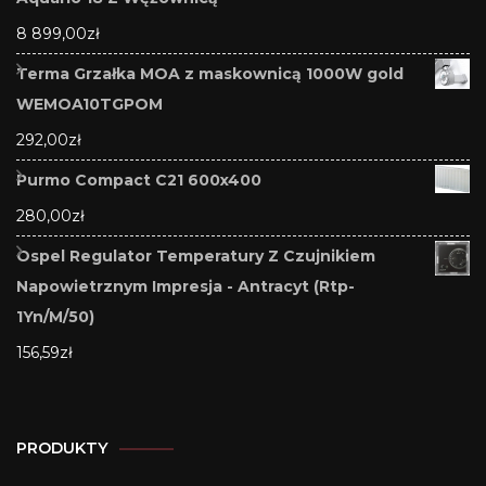
8 899,00
zł
Terma Grzałka MOA z maskownicą 1000W gold
WEMOA10TGPOM
292,00
zł
Purmo Compact C21 600x400
280,00
zł
Ospel Regulator Temperatury Z Czujnikiem
Napowietrznym Impresja - Antracyt (Rtp-
1Yn/M/50)
156,59
zł
PRODUKTY