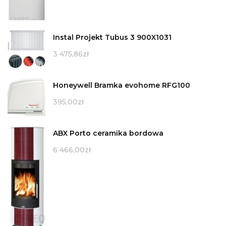
Instal Projekt Tubus 3 900X1031
3 475,86
zł
Honeywell Bramka evohome RFG100
395,00
zł
ABX Porto ceramika bordowa
6 466,00
zł