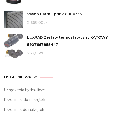
Vasco Carre Cphn2 800X355
2 669,00
zł
LUXRAD Zestaw termostatyczny KĄTOWY
5907667858447
263,03
zł
OSTATNIE WPISY
Urządzenia hydrauliczne
Przecinaki do nakrętek
Przecinak do nakrętek