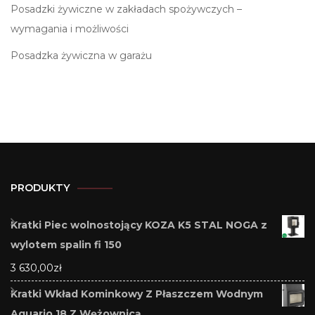
Posadzki żywiczne w zakładach spożywczych –
wymagania i możliwości
Posadzka żywiczna w garażu
PRODUKTY
Kratki Piec wolnostojący KOZA K5 STAL NOGA z
wylotem spalin fi 150
3 630,00
zł
Kratki Wkład Kominkowy Z Płaszczem Wodnym
Aquario 18 Z Wężownicą