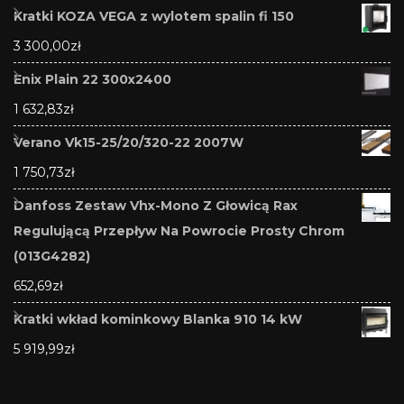
Kratki KOZA VEGA z wylotem spalin fi 150
3 300,00
zł
Enix Plain 22 300x2400
1 632,83
zł
Verano Vk15-25/20/320-22 2007W
1 750,73
zł
Danfoss Zestaw Vhx-Mono Z Głowicą Rax
Regulującą Przepływ Na Powrocie Prosty Chrom
(013G4282)
652,69
zł
Kratki wkład kominkowy Blanka 910 14 kW
5 919,99
zł