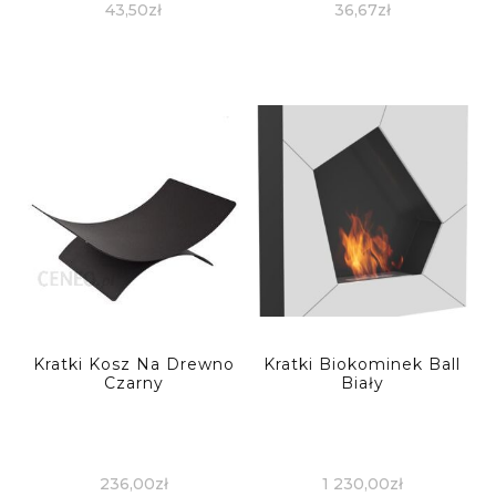
43,50
zł
36,67
zł
Kratki Kosz Na Drewno
Kratki Biokominek Ball
Czarny
Biały
236,00
zł
1 230,00
zł