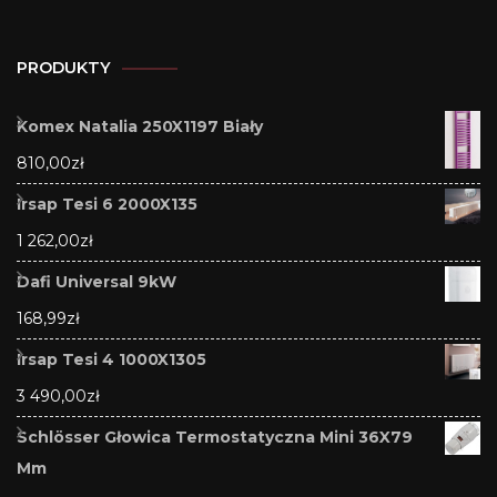
PRODUKTY
Komex Natalia 250X1197 Biały
810,00
zł
Irsap Tesi 6 2000X135
1 262,00
zł
Dafi Universal 9kW
168,99
zł
Irsap Tesi 4 1000X1305
3 490,00
zł
Schlösser Głowica Termostatyczna Mini 36X79
Mm