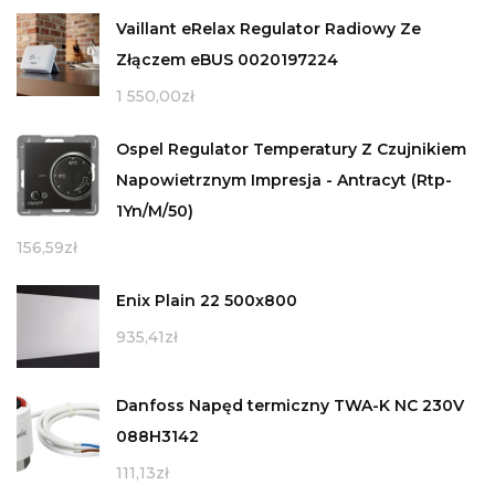
Vaillant eRelax Regulator Radiowy Ze
Złączem eBUS 0020197224
1 550,00
zł
Ospel Regulator Temperatury Z Czujnikiem
Napowietrznym Impresja - Antracyt (Rtp-
1Yn/M/50)
156,59
zł
Enix Plain 22 500x800
935,41
zł
Danfoss Napęd termiczny TWA-K NC 230V
088H3142
111,13
zł