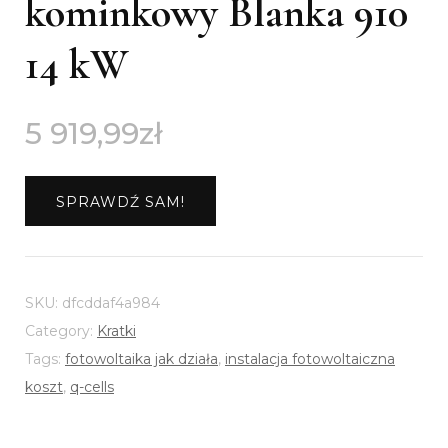
kominkowy Blanka 910
14 kW
5 919,99
zł
SPRAWDŹ SAM!
SKU:
dfcddaf4a984
Category:
Kratki
Tags:
fotowoltaika jak działa
,
instalacja fotowoltaiczna
koszt
,
q-cells