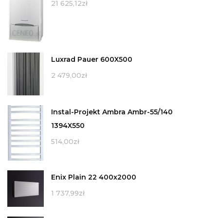
21 625,12
zł
Luxrad Pauer 600X500
2 479,00
zł
Instal-Projekt Ambra Ambr-55/140
1394X550
514,00
zł
Enix Plain 22 400x2000
1 737,99
zł