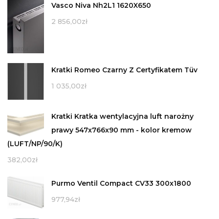
Vasco Niva Nh2L1 1620X650
2 856,00
zł
Kratki Romeo Czarny Z Certyfikatem Tüv
1 035,00
zł
Kratki Kratka wentylacyjna luft narożny
prawy 547x766x90 mm - kolor kremow
(LUFT/NP/90/K)
382,00
zł
Purmo Ventil Compact CV33 300x1800
977,94
zł