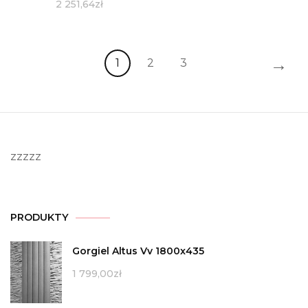
2 251,64
zł
→
1
2
3
zzzzz
PRODUKTY
Gorgiel Altus Vv 1800x435
1 799,00
zł