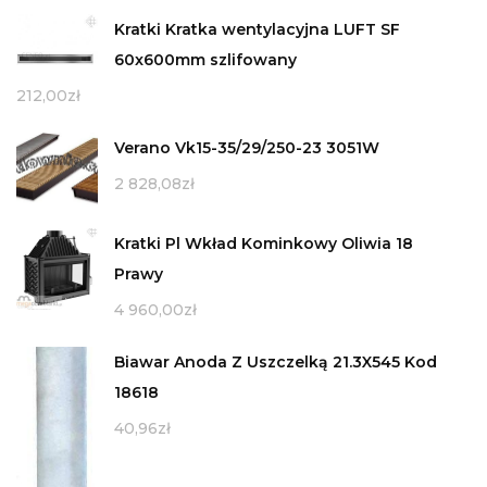
Kratki Kratka wentylacyjna LUFT SF
60x600mm szlifowany
212,00
zł
Verano Vk15-35/29/250-23 3051W
2 828,08
zł
Kratki Pl Wkład Kominkowy Oliwia 18
Prawy
4 960,00
zł
Biawar Anoda Z Uszczelką 21.3X545 Kod
18618
40,96
zł