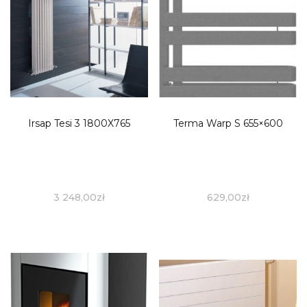
Irsap Tesi 3 1800X765
Terma Warp S 655×600
3 248,00
zł
629,00
zł