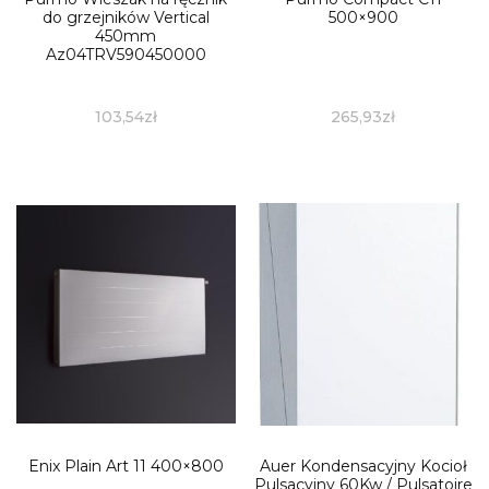
do grzejników Vertical
500×900
450mm
Az04TRV590450000
103,54
zł
265,93
zł
Enix Plain Art 11 400×800
Auer Kondensacyjny Kocioł
Pulsacyjny 60Kw / Pulsatoire