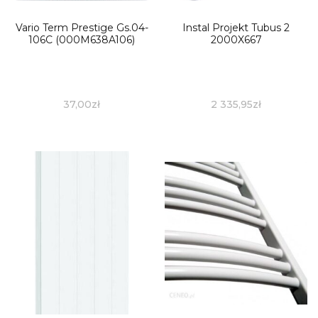
Vario Term Prestige Gs.04-
Instal Projekt Tubus 2
106C (000M638A106)
2000X667
37,00
zł
2 335,95
zł