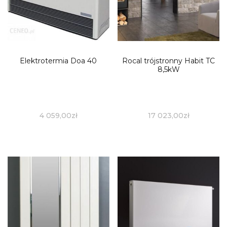
Elektrotermia Doa 40
Rocal trójstronny Habit TC
8,5kW
4 059,00
zł
17 023,00
zł