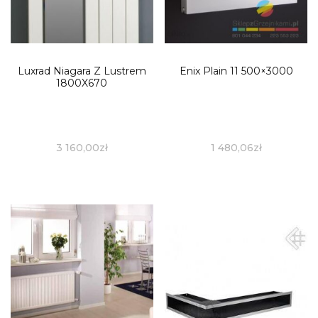
Luxrad Niagara Z Lustrem
Enix Plain 11 500×3000
1800X670
3 160,00
zł
1 480,06
zł