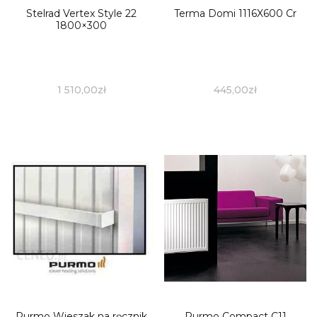
Stelrad Vertex Style 22
Terma Domi 1116X600 Cr
1800×300
1 510,00
zł
445,00
zł
Purmo Wieszak na ręcznik
Purmo Compact C11