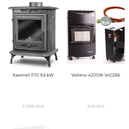
Kawmet P10 9,6 kW
Volteno 4200W Vo0286
2 098,00
zł
549,45
zł