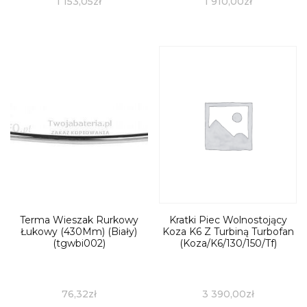
1 153,05
zł
1 910,00
zł
Terma Wieszak Rurkowy
Kratki Piec Wolnostojący
Łukowy (430Mm) (Biały)
Koza K6 Z Turbiną Turbofan
(tgwbi002)
(Koza/K6/130/150/Tf)
76,32
zł
3 390,00
zł