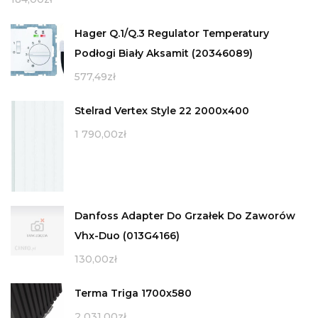
Hager Q.1/Q.3 Regulator Temperatury
Podłogi Biały Aksamit (20346089)
577,49
zł
Stelrad Vertex Style 22 2000x400
1 790,00
zł
Danfoss Adapter Do Grzałek Do Zaworów
Vhx-Duo (013G4166)
130,00
zł
Terma Triga 1700x580
2 031,00
zł