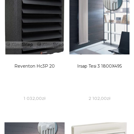
Reventon Hc3P 20
Irsap Tesi 3 1800X495
1 032,00
zł
2 102,00
zł