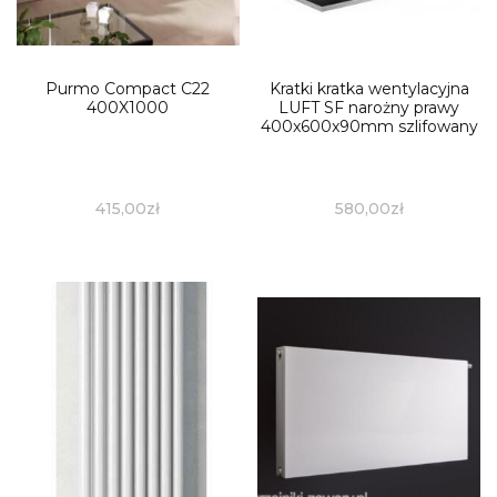
Purmo Compact C22
Kratki kratka wentylacyjna
400X1000
LUFT SF narożny prawy
400x600x90mm szlifowany
415,00
zł
580,00
zł