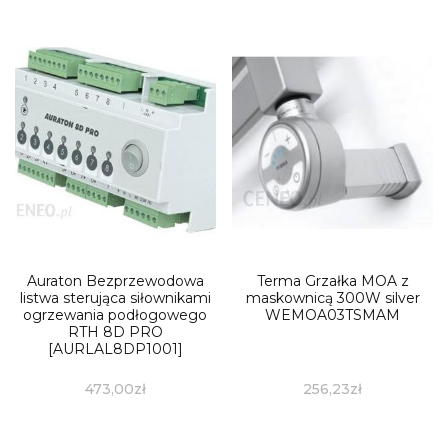
Auraton Bezprzewodowa
Terma Grzałka MOA z
listwa sterująca siłownikami
maskownicą 300W silver
ogrzewania podłogowego
WEMOA03TSMAM
RTH 8D PRO
[AURLAL8DP1001]
473,00
zł
256,23
zł