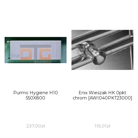
Purmo Hygiene H10
Enix Wieszak HK 0pkt
550X800
chrom [AWI040PKT23000]
237,00
zł
115,01
zł