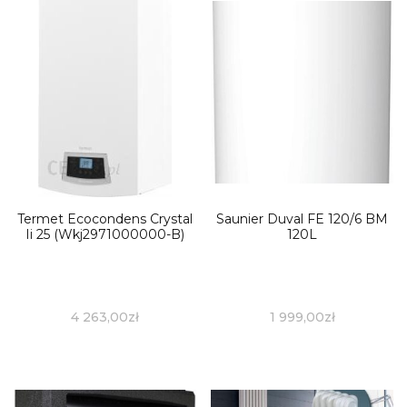
Termet Ecocondens Crystal
Saunier Duval FE 120/6 BM
Ii 25 (Wkj2971000000-B)
120L
4 263,00
zł
1 999,00
zł