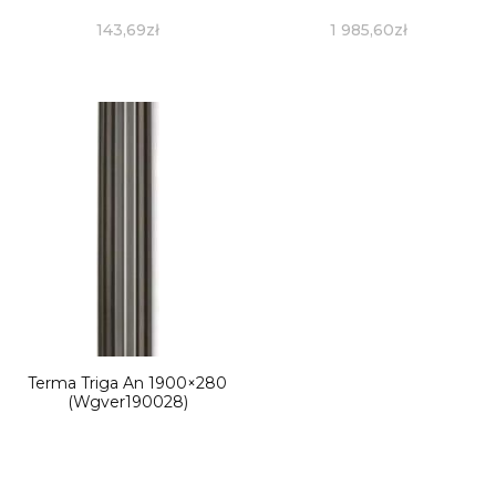
143,69
zł
1 985,60
zł
Terma Triga An 1900×280
(Wgver190028)