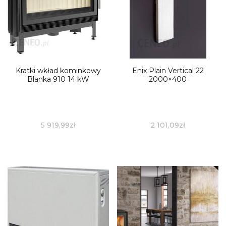
Kratki wkład kominkowy
Enix Plain Vertical 22
Blanka 910 14 kW
2000×400
5 919,99
zł
2 101,09
zł