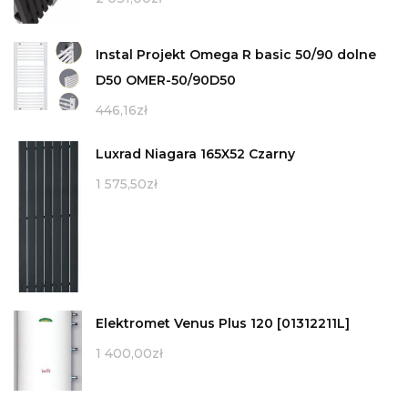
Instal Projekt Omega R basic 50/90 dolne
D50 OMER-50/90D50
446,16
zł
Luxrad Niagara 165X52 Czarny
1 575,50
zł
Elektromet Venus Plus 120 [01312211L]
1 400,00
zł