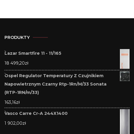
PRODUKTY
Lazar Smartfire 11 - 11/165
18 499,20
zł
Ospel Regulator Temperatury Z Czujnikiem
Napowietrznym Czarny Rtp-1Rn/M/33 Sonata
(RTP-1RN/m/33)
163,16
zł
Vasco Carre Cr-A 244X1400
1 902,00
zł