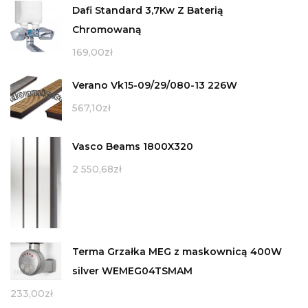
Dafi Standard 3,7Kw Z Baterią
Chromowaną
169,00
zł
Verano Vk15-09/29/080-13 226W
567,10
zł
Vasco Beams 1800X320
2 550,68
zł
Terma Grzałka MEG z maskownicą 400W
silver WEMEG04TSMAM
233,00
zł