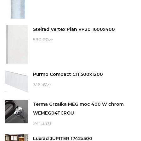
Stelrad Vertex Plan VP20 1600x400
530,00
zł
Purmo Compact C11 500x1200
316,47
zł
Terma Grzałka MEG moc 400 W chrom
WEMEG04TCROU
241,33
zł
Luxrad JUPITER 1742x500