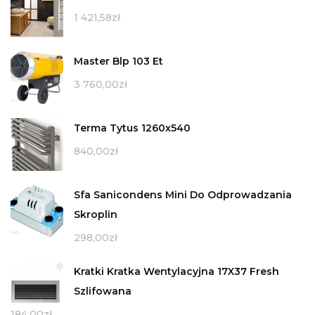
1 421,58
zł
Master Blp 103 Et
3 760,00
zł
Terma Tytus 1260x540
840,00
zł
Sfa Sanicondens Mini Do Odprowadzania
Skroplin
298,00
zł
Kratki Kratka Wentylacyjna 17X37 Fresh
Szlifowana
184,00
zł