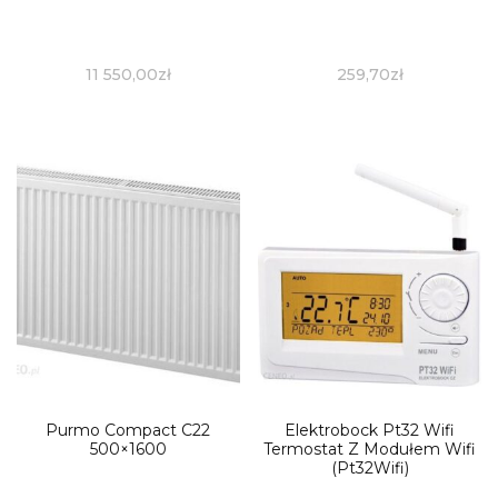
11 550,00
zł
259,70
zł
Purmo Compact C22
Elektrobock Pt32 Wifi
500×1600
Termostat Z Modułem Wifi
(Pt32Wifi)