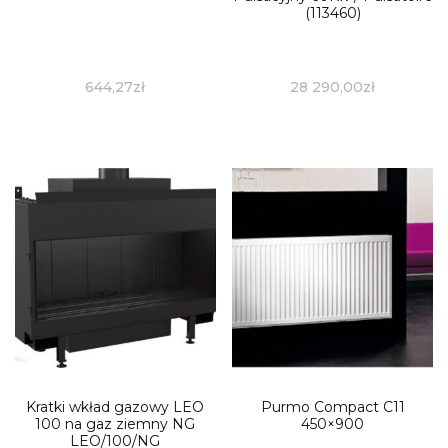
(113460)
644,27
zł
28 290,00
zł
Kratki wkład gazowy LEO
Purmo Compact C11
100 na gaz ziemny NG
450×900
LEO/100/NG