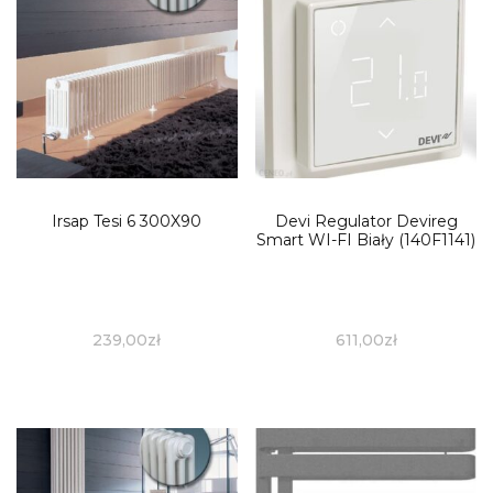
Irsap Tesi 6 300X90
Devi Regulator Devireg
Smart WI-FI Biały (140F1141)
239,00
zł
611,00
zł