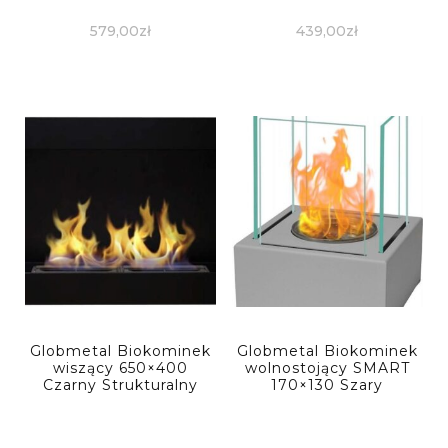
579,00
zł
439,00
zł
Globmetal Biokominek
Globmetal Biokominek
wiszący 650×400
wolnostojący SMART
Czarny Strukturalny
170×130 Szary