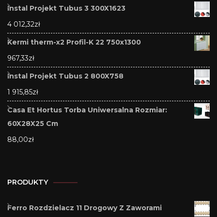
Instal Projekt Tubus 3 300X1623
4 012,32
zł
Kermi therm-x2 Profil-K 22 750x1300
967,33
zł
Instal Projekt Tubus 2 800X758
1 915,85
zł
Casa Et Hortus Torba Uniwersalna Rozmiar:
60X28X25 Cm
88,00
zł
PRODUKTY
Ferro Rozdzielacz 11 Drogowy Z Zaworami