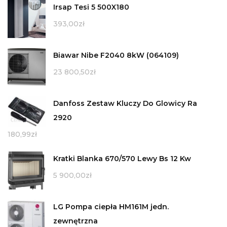
Irsap Tesi 5 500X180
393,00
zł
Biawar Nibe F2040 8kW (064109)
23 800,50
zł
Danfoss Zestaw Kluczy Do Glowicy Ra
2920
180,99
zł
Kratki Blanka 670/570 Lewy Bs 12 Kw
5 900,00
zł
LG Pompa ciepła HM161M jedn.
zewnętrzna