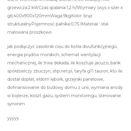
grzewcza:2 kWCzas spalania:1,2 h/lWymiary (wys x szer x
gł):400x900x120mmWaga:9kgKolor: brąz
strukturalnyPojemność palnika:0,75 lMateriał : stal
malowana proszkowo
jak podłączyć zasobnik cwu do kotła dwufunkcyjnego,
energia prądów morskich, schemat wentylacji
mechanicznej, ile trwa dekada, ile kosztuje jacuzzi, bank
spółdzielczy zbuczyn, shp.net.pl, taryfa g11 tauron, kto ile
dostał dopłat, eldom lębork, grzejniki panelowe,
dofinansowanie do budowy domu z unii, wymiana anody
w bojlerze, koszt gazu, system monitoringu, sterowanie
synonim
yyyyy