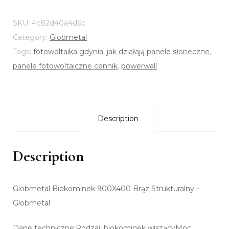
SKU:
4c82d40a4d6c
Category:
Globmetal
Tags:
fotowoltaika gdynia
,
jak działają panele słoneczne
,
panele fotowoltaiczne cennik
,
powerwall
Description
Description
Globmetal Biokominek 900X400 Brąz Strukturalny –
Globmetal
Dane techniczne:Rodzaj: biokominek wiszącyMoc