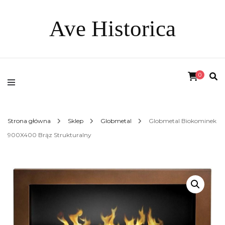
Ave Historica
0
Strona główna
Sklep
Globmetal
Globmetal Biokominek
900X400 Brąz Strukturalny