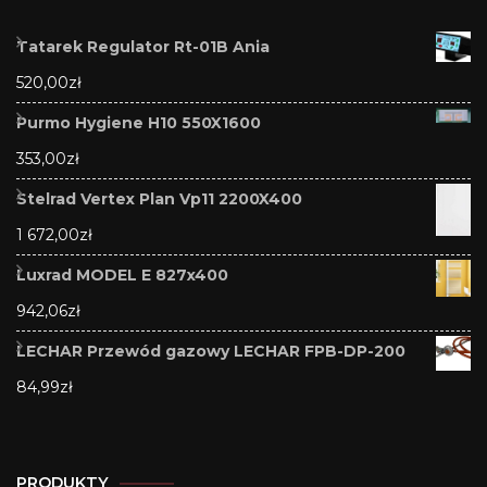
Tatarek Regulator Rt-01B Ania
520,00
zł
Purmo Hygiene H10 550X1600
353,00
zł
Stelrad Vertex Plan Vp11 2200X400
1 672,00
zł
Luxrad MODEL E 827x400
942,06
zł
LECHAR Przewód gazowy LECHAR FPB-DP-200
84,99
zł
PRODUKTY