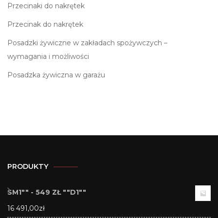
Przecinaki do nakrętek
Przecinak do nakrętek
Posadzki żywiczne w zakładach spożywczych –
wymagania i możliwości
Posadzka żywiczna w garażu
PRODUKTY
SM1"" - 549 ZŁ ""D1""
16 491,00
zł