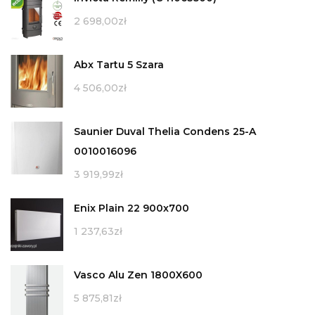
2 698,00
zł
Abx Tartu 5 Szara
4 506,00
zł
Saunier Duval Thelia Condens 25-A
0010016096
3 919,99
zł
Enix Plain 22 900x700
1 237,63
zł
Vasco Alu Zen 1800X600
5 875,81
zł