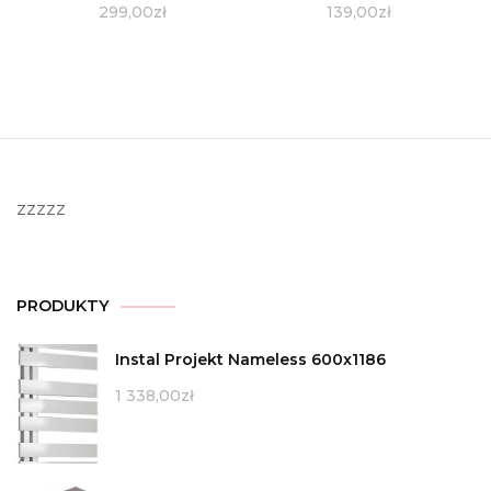
299,00
zł
139,00
zł
zzzzz
PRODUKTY
Instal Projekt Nameless 600x1186
1 338,00
zł