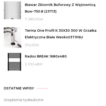
Biawar Zbiornik Buforowy Z Wężownicą
Buw-750.8 (23713)
7 380,00
zł
Terma One Profil K 30X30 300 W Grzałka
Elektryczna Biała Weokx03T916U
314,00
zł
Radox BREAK 1680x480
2 233,48
zł
OSTATNIE WPISY
Urządzenia hydrauliczne