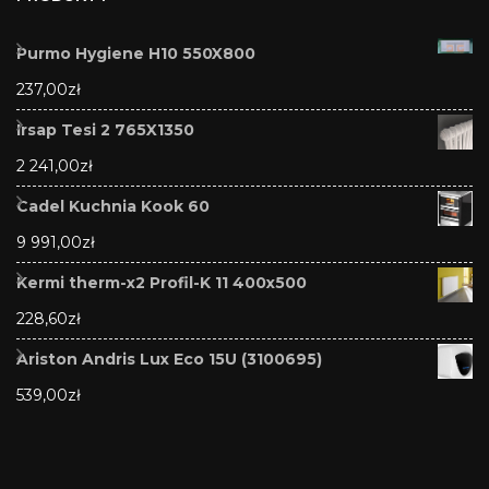
Purmo Hygiene H10 550X800
237,00
zł
Irsap Tesi 2 765X1350
2 241,00
zł
Cadel Kuchnia Kook 60
9 991,00
zł
Kermi therm-x2 Profil-K 11 400x500
228,60
zł
Ariston Andris Lux Eco 15U (3100695)
539,00
zł