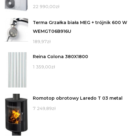
22 990,00
zł
Terma Grzałka biała MEG + trójnik 600 W
WEMGT06B916U
189,97
zł
Reina Colona 380X1800
1 359,00
zł
Romotop obrotowy Laredo T 03 metal
7 249,89
zł