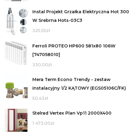
Instal Projekt Grzałka Elektryczna Hot 300
W Srebrna Hots-03C3
325,55
zł
Ferroli PROTEO HP600 581x80 106W
[747058010]
330,00
zł
Mera Term Econo Trendy - zestaw
instalacyjny 1/2 KĄTOWY (EGS05106C/FK)
50,43
zł
Stelrad Vertex Plan Vp11 2000X400
1 473,00
zł