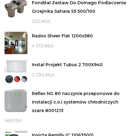
Fondital Zestaw Do Dolnego Podlaczenie
Grzejnika Sahara S5 500/100
232,90
zł
Radox Sheer Flat 1200x580
4 013,98
zł
Instal Projekt Tubus 2 700X940
2 292,66
zł
Reflex NG 80 naczynie przeponowe do
instalacji c.o.i systemów chłodniczych
szare 8001213
489,15
zł
Invicta Remilly (C 11063500)