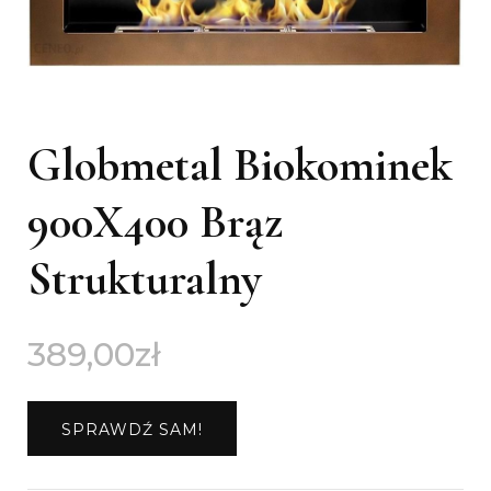
Globmetal Biokominek
900X400 Brąz
Strukturalny
389,00
zł
SPRAWDŹ SAM!