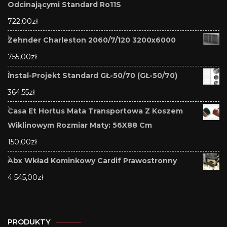
Odcinającymi Standard Ro11S
722,00
zł
Zehnder Charleston 2060/7/120 3200x6000
755,00
zł
Instal-Projekt Standard GŁ-50/70 (GŁ-50/70)
364,55
zł
Casa Et Hortus Mata Transportowa Z Koszem
Wiklinowym Rozmiar Maty: 56X88 Cm
150,00
zł
Abx Wkład Kominkowy Cardif Prawostronny
4 545,00
zł
PRODUKTY