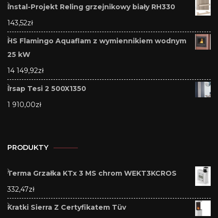
Instal-Projekt Reling grzejnikowy biały RH330
143,52
zł
HS Flamingo Aquaflam z wymiennikiem wodnym
25 kW
14 149,92
zł
Irsap Tesi 2 500X1350
1 910,00
zł
PRODUKTY
Terma Grzałka KTx 3 MS chrom WEKT3KCROS
332,47
zł
Kratki Sierra Z Certyfikatem Tüv