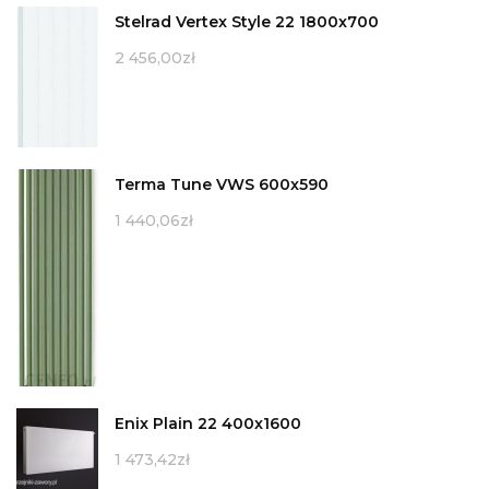
Stelrad Vertex Style 22 1800x700
2 456,00
zł
Terma Tune VWS 600x590
1 440,06
zł
Enix Plain 22 400x1600
1 473,42
zł