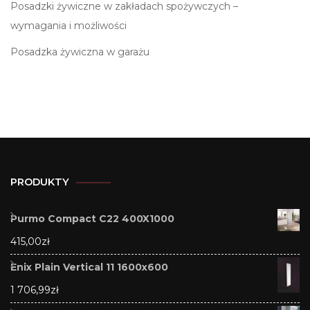
Posadzki żywiczne w zakładach spożywczych –
wymagania i możliwości
Posadzka żywiczna w garażu
PRODUKTY
Purmo Compact C22 400X1000
415,00
zł
Enix Plain Vertical 11 1600x600
1 706,99
zł