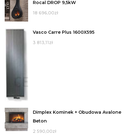
Rocal DROP 9,5kW
18 696,00
zł
Vasco Carre Plus 1600X595
3 813,11
zł
Dimplex Kominek + Obudowa Avalone
Beton
2 590,00
zł