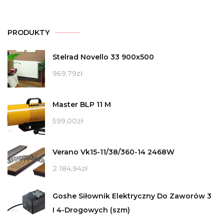
PRODUKTY
Stelrad Novello 33 900x500
969,79
zł
Master BLP 11 M
599,00
zł
Verano Vk15-11/38/360-14 2468W
2 184,94
zł
Goshe Siłownik Elektryczny Do Zaworów 3
I 4-Drogowych (szm)