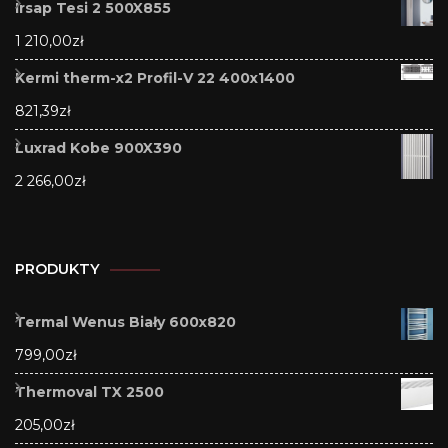
Irsap Tesi 2 500X855
1 210,00
zł
Kermi therm-x2 Profil-V 22 400x1400
821,39
zł
Luxrad Kobe 900X390
2 266,00
zł
PRODUKTY
Termal Wenus Biały 600x820
799,00
zł
Thermoval TX 2500
205,00
zł