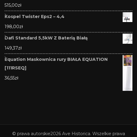
515,00
zł
Kospel Twister Eps2 – 4,4
198,00
zł
Dafi Standard 5,5kW Z Baterią Białą
149,37
zł
Equation Maskownica rury BIAŁA EQUATION
[111RSEQ]
36,55
zł
© prawa autorskie2026
Ave Historica
. Wszelkie prawa