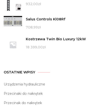
932,00
zł
Salus Controls Kl08Rf
708,99
zł
Kostrzewa Twin Bio Luxury 12kW
18 399,00
zł
OSTATNIE WPISY
Urządzenia hydrauliczne
Przecinaki do nakrętek
Przecinak do nakrętek