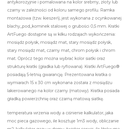
antykorozyjnie i pomalowana na kolor srebrny, złoty lub
czarny w zależności od koloru samego profilu. Ramka
montażowa (tzw. kieszeń), jest wykonana z ocynkowanej
blachy_pod_kominek stalowej o grubości 0,5 mm. Kratki
ArtFuego dostępne są w kilku rodzajach wykończenia:
mosiądz połysk, mosiądz mat, stary mosiądz połysk,
stary mosiądz mat, czarny mat, chrom połysk i chrom
mat. Oprócz tego można wybrać kolor siatki oraz
strukturę kratki (gładka lub ryflowana). Kratki ArtFuego®
posiadają 5-letnią gwarancję. Prezentowana kratka o
wymiarach 15 x 30 cm wykonana została z mosiądzu
lakierowanego na kolor czarny (matowy). Kratka posiada
gładką powierzchnię oraz czarną matową siatkę.
temperatura wrzenia wody a ciśnienie kalkulator, jaka
moc pieca gazowego, ile kosztuje 1m3 wody, obliczanie
m2, kalkulator gazu w domu, twister serwis, ile litrów ma