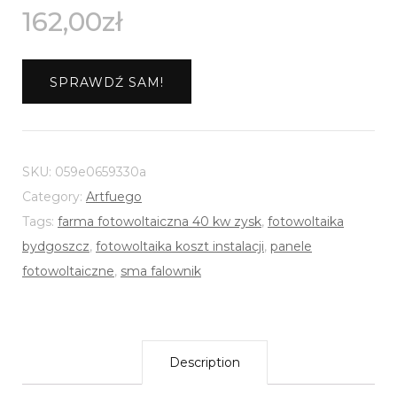
162,00
zł
SPRAWDŹ SAM!
SKU:
059e0659330a
Category:
Artfuego
Tags:
farma fotowoltaiczna 40 kw zysk
,
fotowoltaika
bydgoszcz
,
fotowoltaika koszt instalacji
,
panele
fotowoltaiczne
,
sma falownik
Description