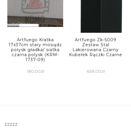
Artfuego Kratka
Artfuego Zk-5009
17x37cm stary mosiądz
Zestaw Stal
połysk gładka/ siatka
Lakierowana Czarny
czarna polysk (KRM-
Kubełek Rączki Czarne
1737-09)
180,00
zł
658,00
zł
zzzzz