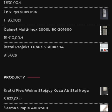
1 530,00
zł
Enix Irys 500x1196
1 193,00
zł
Galmet Multi-Inox 2000L 80-201600
15 410,00
zł
Instal Projekt Tubus 3 300X394
916,66
zł
PRODUKTY
Kratki Piec Wolno Stojący Koza Ab Stal Noga
3 832,03
zł
Terma Simple 480x500