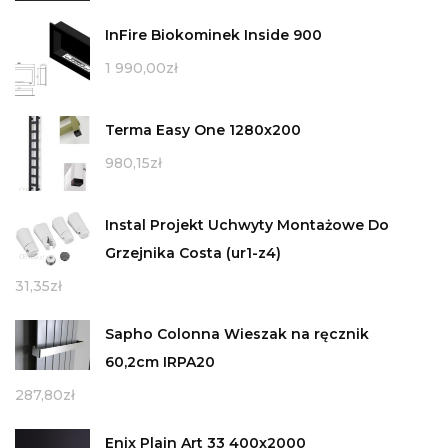
InFire Biokominek Inside 900
1 990,00
zł
Terma Easy One 1280x200
980,15
zł
Instal Projekt Uchwyty Montażowe Do
Grzejnika Costa (ur1-z4)
31,35
zł
Sapho Colonna Wieszak na ręcznik
60,2cm IRPA20
287,80
zł
Enix Plain Art 33 400x2000