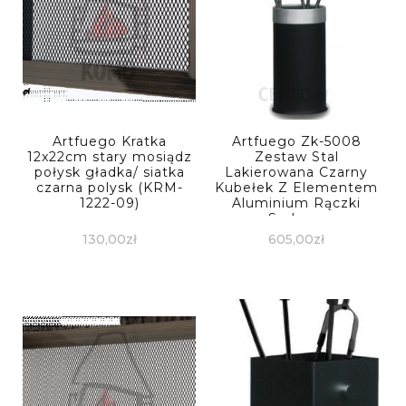
Artfuego Kratka
Artfuego Zk-5008
12x22cm stary mosiądz
Zestaw Stal
połysk gładka/ siatka
Lakierowana Czarny
czarna polysk (KRM-
Kubełek Z Elementem
1222-09)
Aluminium Rączki
Srebrne
130,00
zł
605,00
zł