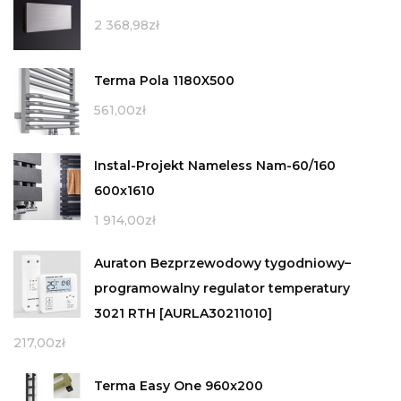
2 368,98
zł
Terma Pola 1180X500
561,00
zł
Instal-Projekt Nameless Nam-60/160
600x1610
1 914,00
zł
Auraton Bezprzewodowy tygodniowy–
programowalny regulator temperatury
3021 RTH [AURLA30211010]
217,00
zł
Terma Easy One 960x200