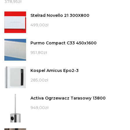
378,95
zł
Stelrad Novello 21 300X800
499,00
zł
Purmo Compact C33 450x1600
951,80
zł
Kospel Amicus Epo2-3
285,00
zł
Activa Ogrzewacz Tarasowy 13800
949,00
zł