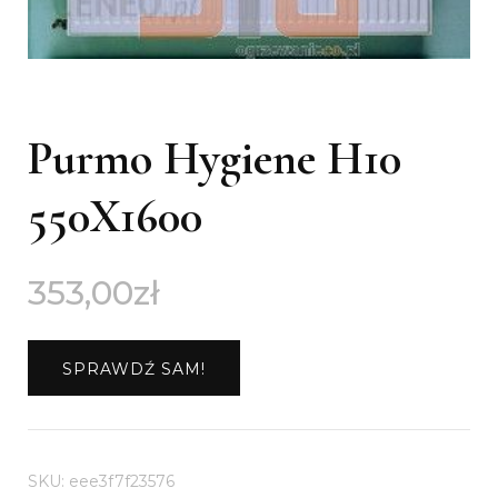
Purmo Hygiene H10
550X1600
353,00
zł
SPRAWDŹ SAM!
SKU:
eee3f7f23576