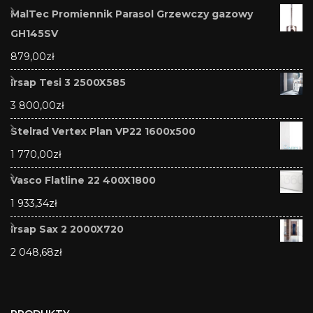
MalTec Promiennik Parasol Grzewczy gazowy
GH145SV
879,00
zł
Irsap Tesi 3 2500X585
3 800,00
zł
Stelrad Vertex Plan VP22 1600x500
1 770,00
zł
Vasco Flatline 22 400X1800
1 933,34
zł
Irsap Sax 2 2000X720
2 048,68
zł