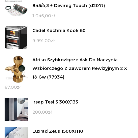
845/4,3 + Devireg Touch (d207t)
1 046,00
zł
Cadel Kuchnia Kook 60
9 991,00
zł
Afriso Szybkozłącze Ask Do Naczynia
Wzbiorczego Z Zaworem Rewizyjnym 2 X
1& Gw (77934)
67,00
zł
Irsap Tesi 5 300X135
280,00
zł
Luxrad Zeus 1500X1110