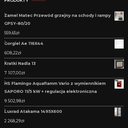
PRODUKTY
Zamel Matec Przewód grzejny na schody i rampy
GPSY-80/20
559,65
zł
Gorgiel Ae 116X44
608,22
zł
Kratki Nadia 13
7 107,00
zł
HS Flamingo Aquaflamm Vario z wymiennikiem
SAPORO 11/5 kW + regulacja elektroniczna
9 502,98
zł
Luxrad Atakama 1495X600
2 268,29
zł