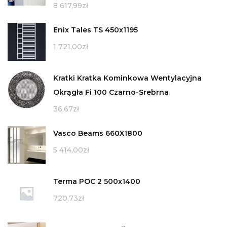
8 617,99
zł
Enix Tales TS 450x1195
1 721,00
zł
Kratki Kratka Kominkowa Wentylacyjna
Okrągła Fi 100 Czarno-Srebrna
36,67
zł
Vasco Beams 660X1800
5 414,00
zł
Terma POC 2 500x1400
720,73
zł