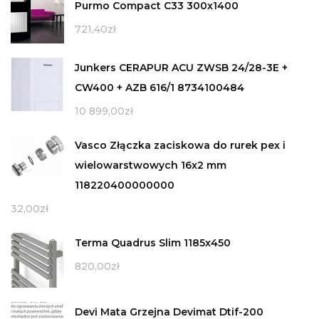
Purmo Compact C33 300x1400
721,40
zł
Junkers CERAPUR ACU ZWSB 24/28-3E +
CW400 + AZB 616/1 8734100484
10 899,00
zł
Vasco Złączka zaciskowa do rurek pex i
wielowarstwowych 16x2 mm
118220400000000
32,00
zł
Terma Quadrus Slim 1185x450
820,00
zł
Devi Mata Grzejna Devimat Dtif-200