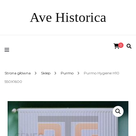
Ave Historica
0
Strona główna
Sklep
Purmo
Purmo Hygiene H10
550X1600