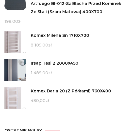
Artfuego Bl-012-Sz Blacha Przed Kominek
Ze Stali (Szara Matowa) 400X700
199,00
zł
Komex Milena Sn 1710X700
8 189,00
zł
Irsap Tesi 2 2000X450
1 489,00
zł
Komex Daria 20 (Z Półkami) 760X400
480,00
zł
OSTATNIE WPISY