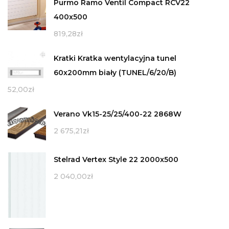
Purmo Ramo Ventil Compact RCV22
400x500
819,28
zł
Kratki Kratka wentylacyjna tunel
60x200mm biały (TUNEL/6/20/B)
52,00
zł
Verano Vk15-25/25/400-22 2868W
2 675,21
zł
Stelrad Vertex Style 22 2000x500
2 040,00
zł