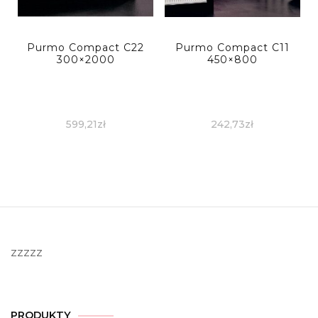
Purmo Compact C22
Purmo Compact C11
300×2000
450×800
599,21
zł
242,73
zł
zzzzz
PRODUKTY