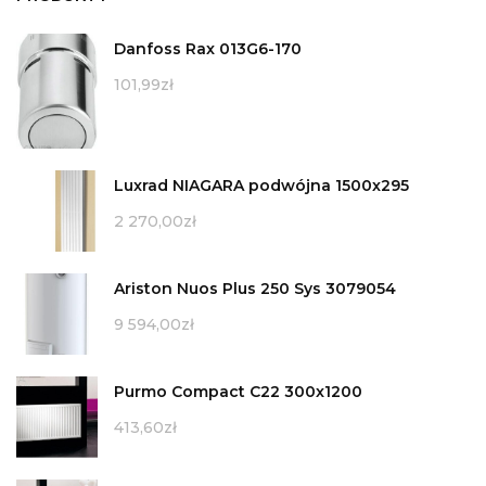
Danfoss Rax 013G6-170
101,99
zł
Luxrad NIAGARA podwójna 1500x295
2 270,00
zł
Ariston Nuos Plus 250 Sys 3079054
9 594,00
zł
Purmo Compact C22 300x1200
413,60
zł