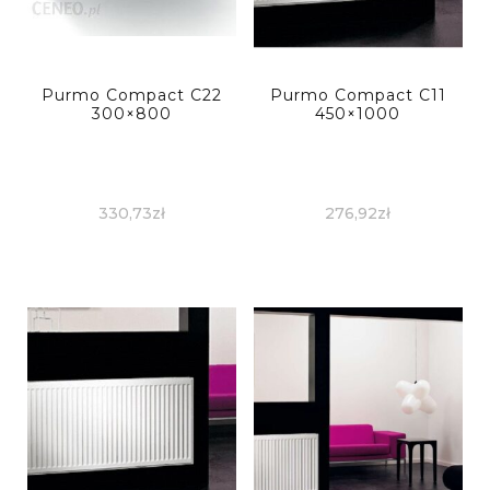
Purmo Compact C22
Purmo Compact C11
300×800
450×1000
330,73
zł
276,92
zł