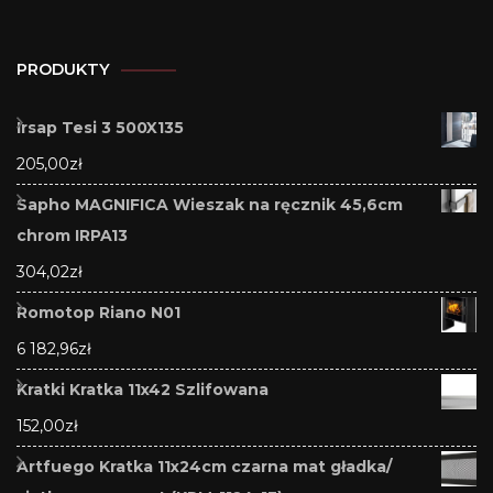
PRODUKTY
Irsap Tesi 3 500X135
205,00
zł
Sapho MAGNIFICA Wieszak na ręcznik 45,6cm
chrom IRPA13
304,02
zł
Romotop Riano N01
6 182,96
zł
Kratki Kratka 11x42 Szlifowana
152,00
zł
Artfuego Kratka 11x24cm czarna mat gładka/