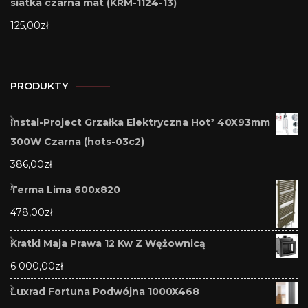
siatka czarna mat (KRM-1124-13)
125,00
zł
PRODUKTY
Instal-Project Grzałka Elektryczna Hot² 40X93mm
300W Czarna (hots-03c2)
386,00
zł
Terma Lima 600x820
478,00
zł
Kratki Maja Prawa 12 Kw Z Wężownicą
6 000,00
zł
Luxrad Fortuna Podwójna 1000X468