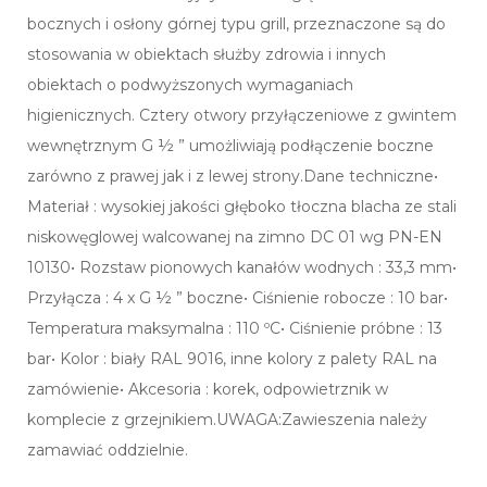
bocznych i osłony górnej typu grill, przeznaczone są do
stosowania w obiektach służby zdrowia i innych
obiektach o podwyższonych wymaganiach
higienicznych. Cztery otwory przyłączeniowe z gwintem
wewnętrznym G ½ ” umożliwiają podłączenie boczne
zarówno z prawej jak i z lewej strony.Dane techniczne•
Materiał : wysokiej jakości głęboko tłoczna blacha ze stali
niskowęglowej walcowanej na zimno DC 01 wg PN-EN
10130• Rozstaw pionowych kanałów wodnych : 33,3 mm•
Przyłącza : 4 x G ½ ” boczne• Ciśnienie robocze : 10 bar•
Temperatura maksymalna : 110 ºC• Ciśnienie próbne : 13
bar• Kolor : biały RAL 9016, inne kolory z palety RAL na
zamówienie• Akcesoria : korek, odpowietrznik w
komplecie z grzejnikiem.UWAGA:Zawieszenia należy
zamawiać oddzielnie.