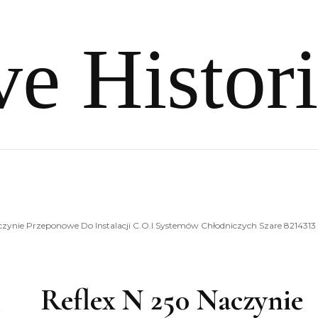
e Histor
czynie Przeponowe Do Instalacji C.O.I Systemów Chłodniczych Szare 8214313
Reflex N 250 Naczynie