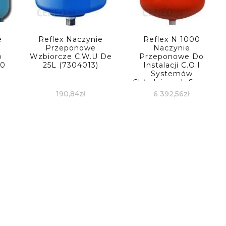
e
Reflex Naczynie
Reflex N 1000
Przeponowe
Naczynie
o
Wzbiorcze C.W.U De
Przeponowe Do
60
25L (7304013)
Instalacji C.O.I
Systemów
Chłodniczych Szare
8218600
190,84
zł
6 392,56
zł