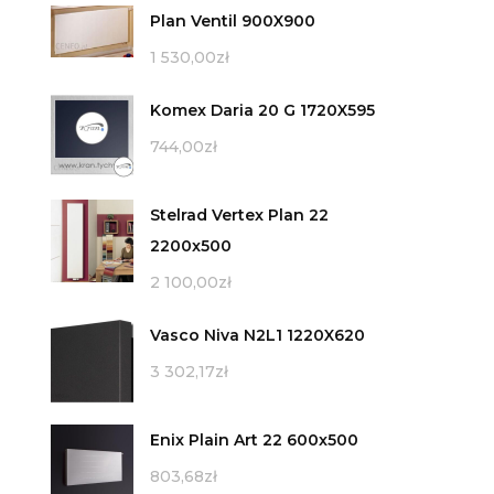
Plan Ventil 900X900
1 530,00
zł
Komex Daria 20 G 1720X595
744,00
zł
Stelrad Vertex Plan 22
2200x500
2 100,00
zł
Vasco Niva N2L1 1220X620
3 302,17
zł
Enix Plain Art 22 600x500
803,68
zł