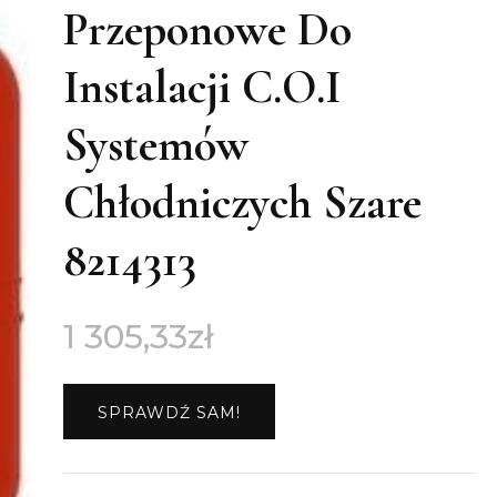
Przeponowe Do
Instalacji C.O.I
Systemów
Chłodniczych Szare
8214313
1 305,33
zł
SPRAWDŹ SAM!