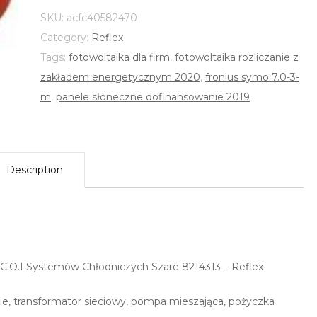
SKU:
acfc40582470
Category:
Reflex
Tags:
fotowoltaika dla firm
,
fotowoltaika rozliczanie z
zakładem energetycznym 2020
,
fronius symo 7.0-3-
m
,
panele słoneczne dofinansowanie 2019
Description
 C.O.I Systemów Chłodniczych Szare 8214313 – Reflex
e, transformator sieciowy, pompa mieszająca, pożyczka