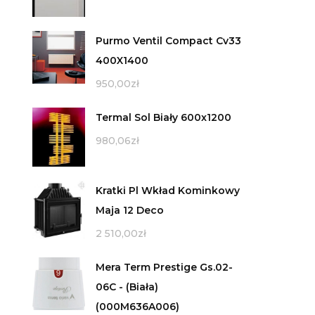
Purmo Ventil Compact Cv33
400X1400
950,00
zł
Termal Sol Biały 600x1200
980,06
zł
Kratki Pl Wkład Kominkowy
Maja 12 Deco
2 510,00
zł
Mera Term Prestige Gs.02-
06C - (Biała)
(000M636A006)