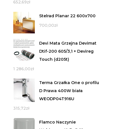
652,69
zł
Stelrad Planar 22 600x700
700,00
zł
Devi Mata Grzejna Devimat
Dtif-200 605/3,1 + Devireg
Touch (d205t)
1 286,00
zł
Terma Grzałka One o profilu
D Prawa 400W biała
WEODP04T916U
315,72
zł
Flamco Naczynie