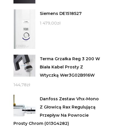
Siemens DE1518527
1 479,00
zł
Terma Grzałka Reg 3 200 W
Biała Kabel Prosty Z
Wtyczką Wer3G02B916W
144,78
zł
Danfoss Zestaw Vhx-Mono
Z Głowicą Rax Regulującą
Przepływ Na Powrocie
Prosty Chrom (013G4282)