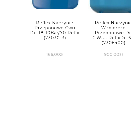
Reflex Naczynie
Reflex Naczyni
Przeponowe Cwu
Wzbiorcze
De-18 10Bar/70 Refix
Przeponowe D
(7303013)
C.W.U. RefixDe 
(7306400)
166,00
zł
900,00
zł