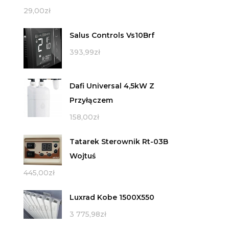
29,00
zł
Salus Controls Vs10Brf
393,99
zł
Dafi Universal 4,5kW Z
Przyłączem
158,00
zł
Tatarek Sterownik Rt-03B
Wojtuś
445,00
zł
Luxrad Kobe 1500X550
3 775,98
zł