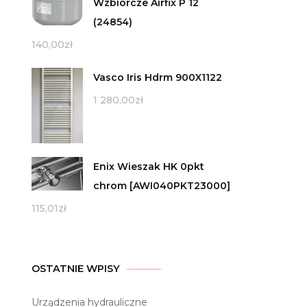
Wzbiorcze Airfix P 12
(24854)
140,00
zł
Vasco Iris Hdrm 900X1122
1 280,00
zł
Enix Wieszak HK 0pkt
chrom [AWI040PKT23000]
115,01
zł
OSTATNIE WPISY
Urządzenia hydrauliczne