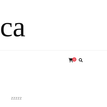
ica
0
zzzzz