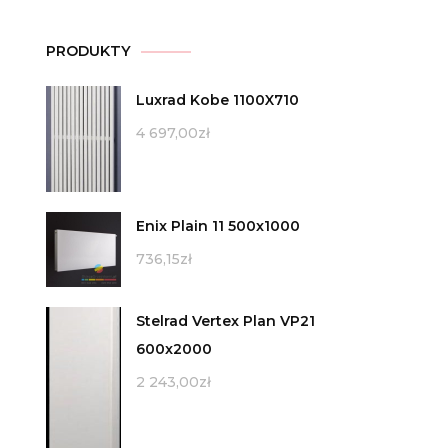
PRODUKTY
Luxrad Kobe 1100X710
4 697,00
zł
Enix Plain 11 500x1000
736,15
zł
Stelrad Vertex Plan VP21
600x2000
2 243,00
zł