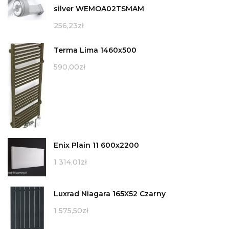
silver WEMOA02TSMAM
256,23
zł
Terma Lima 1460x500
590,00
zł
Enix Plain 11 600x2200
1 314,01
zł
Luxrad Niagara 165X52 Czarny
1 575,50
zł