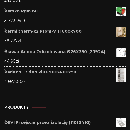
243,00
zł
Remko Pgm 60
3 773,99
zł
Kermi therm-x2 Profil-V 11 600x700
385,77
zł
Biawar Anoda Odizolowana Ø26X350 (20924)
44,60
zł
Radeco Triden Plus 900x400x50
4 557,00
zł
PRODUKTY
DEVI Przejście przez izolację (11010410)