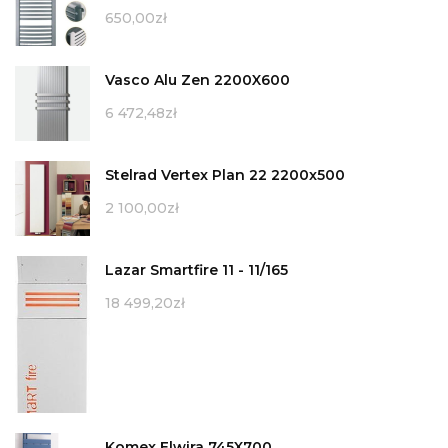
650,00
zł
Vasco Alu Zen 2200X600
6 472,48
zł
Stelrad Vertex Plan 22 2200x500
2 100,00
zł
Lazar Smartfire 11 - 11/165
18 499,20
zł
Komex Elwira 745X700