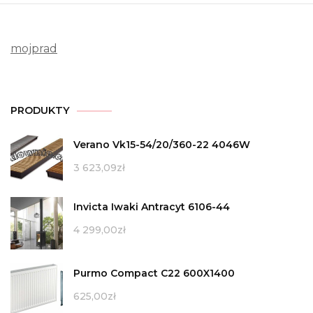
mojprad
PRODUKTY
Verano Vk15-54/20/360-22 4046W
3 623,09
zł
Invicta Iwaki Antracyt 6106-44
4 299,00
zł
Purmo Compact C22 600X1400
625,00
zł