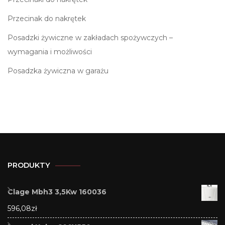
Przecinak do nakrętek
Posadzki żywiczne w zakładach spożywczych –
wymagania i możliwości
Posadzka żywiczna w garażu
PRODUKTY
Clage Mbh3 3,5Kw 160036
596,08
zł