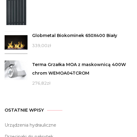
Globmetal Biokominek 650X400 Biały
339,00
zł
Terma Grzałka MOA z maskownicą 400W
chrom WEMOA04TCROM
276,82
zł
OSTATNIE WPISY
Urządzenia hydrauliczne
Przecinaki do nakrętek