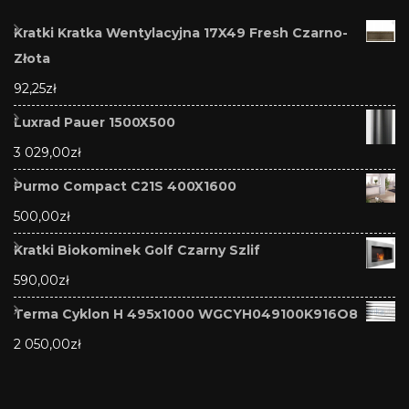
Kratki Kratka Wentylacyjna 17X49 Fresh Czarno-
Złota
92,25
zł
Luxrad Pauer 1500X500
3 029,00
zł
Purmo Compact C21S 400X1600
500,00
zł
Kratki Biokominek Golf Czarny Szlif
590,00
zł
Terma Cyklon H 495x1000 WGCYH049100K916O8
2 050,00
zł