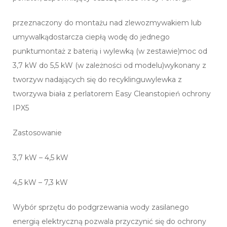
przeznaczony do montażu nad zlewozmywakiem lub
umywalkądostarcza ciepłą wodę do jednego
punktumontaż z baterią i wylewką (w zestawie)moc od
3,7 kW do 5,5 kW (w zależności od modelu)wykonany z
tworzyw nadających się do recyklinguwylewka z
tworzywa biała z perlatorem Easy Cleanstopień ochrony
IPX5
Zastosowanie
3,7 kW – 4,5 kW
4,5 kW – 7,3 kW
Wybór sprzętu do podgrzewania wody zasilanego
energią elektryczną pozwala przyczynić się do ochrony