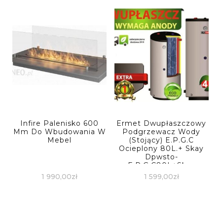
Infire Palenisko 600
Ermet Dwupłaszczowy
Mm Do Wbudowania W
Podgrzewacz Wody
Mebel
(Stojący) E.P.G.C
Ocieplony 80L.+ Skay
Dpwsto-
E.P.G.C80L+Skay
1 990,00
zł
1 599,00
zł