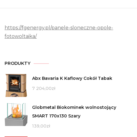
https://fgenergy.pl/panele-sloneczne-opole-
fotowoltaika/
PRODUKTY
Abx Bavaria K Kaflowy Cokół Tabak
7 204,00
zł
Globmetal Biokominek wolnostojący
SMART 170x130 Szary
139,00
zł