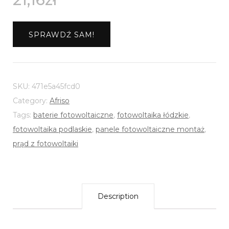
SPRAWDŹ SAM!
SKU:
471e5a45fcd0
Category:
Afriso
Tags:
baterie fotowoltaiczne
,
fotowoltaika łódzkie
,
fotowoltaika podlaskie
,
panele fotowoltaiczne montaż
,
prąd z fotowoltaiki
Description