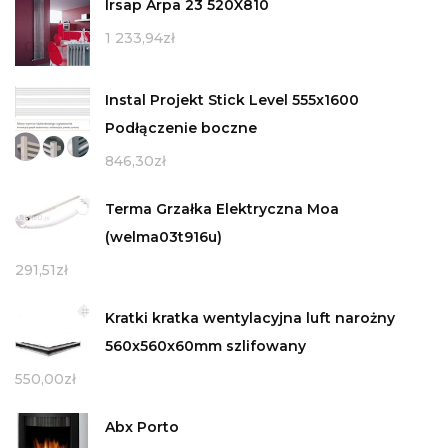
Irsap Arpa 23 520X810
1 233,94
zł
Instal Projekt Stick Level 555x1600
Podłączenie boczne
846,30
zł
Terma Grzałka Elektryczna Moa
(welma03t916u)
291,51
zł
Kratki kratka wentylacyjna luft narożny
560x560x60mm szlifowany
550,00
zł
Abx Porto