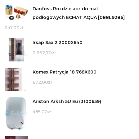
Danfoss Rozdzielacz do mat
podłogowych ECMAT AQUA [088L9286]
247,00
zł
Irsap Sax 2 2000X640
2 662,70
zł
Komex Patrycja 18 768X600
672,00
zł
Ariston Arksh 5U Eu (3100659)
485,00
zł