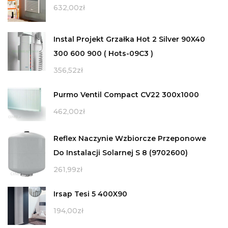
632,00
zł
Instal Projekt Grzałka Hot 2 Silver 90X40
300 600 900 ( Hots-09C3 )
356,52
zł
Purmo Ventil Compact CV22 300x1000
462,00
zł
Reflex Naczynie Wzbiorcze Przeponowe
Do Instalacji Solarnej S 8 (9702600)
261,99
zł
Irsap Tesi 5 400X90
194,00
zł