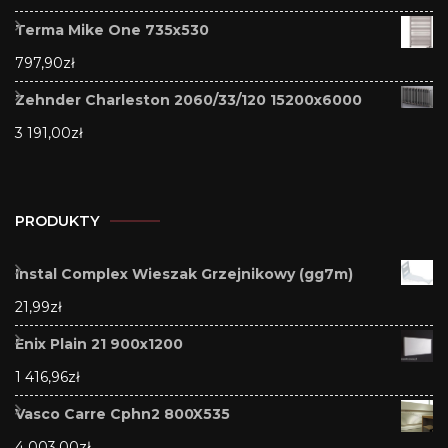
Terma Mike One 735x530
797,90
zł
Zehnder Charleston 2060/33/120 15200x6000
3 191,00
zł
PRODUKTY
Instal Complex Wieszak Grzejnikowy (gg7m)
21,99
zł
Enix Plain 21 900x1200
1 416,96
zł
Vasco Carre Cphn2 800X535
4 003,00
zł