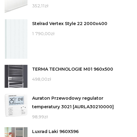
352,11
zł
Stelrad Vertex Style 22 2000x400
1 790,00
zł
TERMA TECHNOLOGIE M01 960x500
498,00
zł
Auraton Przewodowy regulator
temperatury 3021 [AURLA30210000]
98,99
zł
Luxrad Laki 960X596