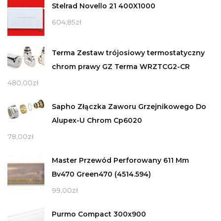
Stelrad Novello 21 400X1000
604,85
zł
Terma Zestaw trójosiowy termostatyczny
chrom prawy GZ Terma WRZTCG2-CR
480,00
zł
Sapho Złączka Zaworu Grzejnikowego Do
Alupex-U Chrom Cp6020
78,00
zł
Master Przewód Perforowany 611 Mm
Bv470 Green470 (4514.594)
99,00
zł
Purmo Compact 300x900