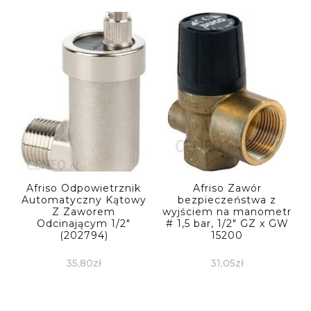
Afriso Odpowietrznik
Afriso Zawór
Automatyczny Kątowy
bezpieczeństwa z
Z Zaworem
wyjściem na manometr
Odcinającym 1/2″
# 1,5 bar, 1/2″ GZ x GW
(202794)
15200
35,80
zł
31,05
zł