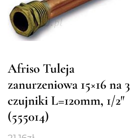
Afriso Tuleja
zanurzeniowa 15×16 na 3
czujniki L=120mm, 1/2″
(555014)
21,16
zł