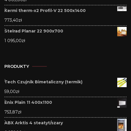
Kermi therm-x2 Profil-V 22 500x1400
773,40
zł
Stelrad Planar 22 900x700
1 095,00
zł
PRODUKTY
Tech Czujnik Bimetaliczny (termik)
59,00
zł
Enix Plain 11 400x1100
753,87
zł
ABX Arktis 4 steatyt/szary