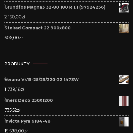
Grundfos Magna3 32-80 180 R 1.1 (97924256)
2 150,00
zł
Stelrad Compact 22 900x800
606,00
zł
PRODUKTY
Verano Vk15-25/25/220-22 1473W
1 739,18
zł
Imers Deco 250X1200
735,52
zł
Invicta Pyra 6184-48
15 598,00
zł