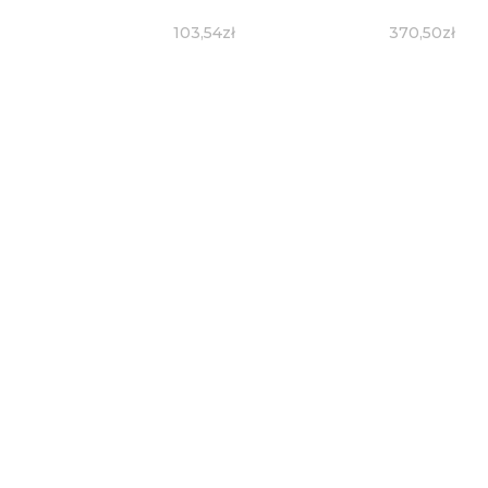
103,54
zł
370,50
zł