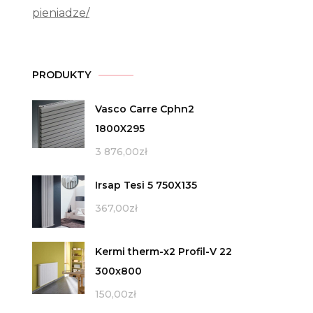
pieniadze/
PRODUKTY
Vasco Carre Cphn2
1800X295
3 876,00
zł
Irsap Tesi 5 750X135
367,00
zł
Kermi therm-x2 Profil-V 22
300x800
150,00
zł