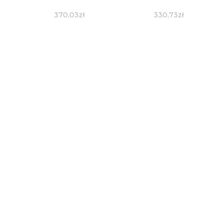
370,03
zł
330,73
zł