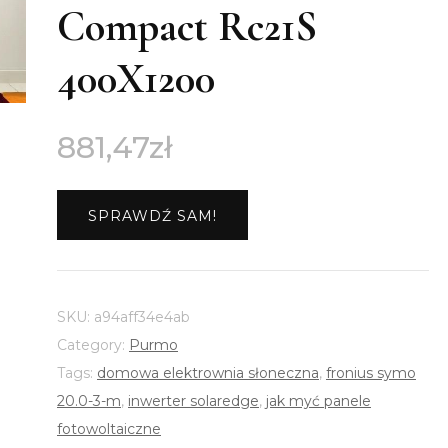
Compact Rc21S
400X1200
881,47
zł
SPRAWDŹ SAM!
SKU:
a94aff34e4ab
Category:
Purmo
Tags:
domowa elektrownia słoneczna
,
fronius symo
20.0-3-m
,
inwerter solaredge
,
jak myć panele
fotowoltaiczne