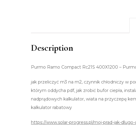
Description
Purmo Ramo Compact Rc21S 400X1200 – Purm
jak przeliczyć m3 na m2, czynnik chłodniczy w p
którym oddycha pdf, jak zrobić bufor ciepła, insta
nadprądowych kalkulator, wiata na przyczepę kem
kalkulator rabatowy
https://www.solar-progress.pl/moj-prad-jak-dlugo-