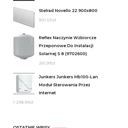
Stelrad Novello 22 900x800
901,00
zł
Reflex Naczynie Wzbiorcze
Przeponowe Do Instalacji
Solarnej S 8 (9702600)
261,99
zł
Junkers Junkers Mb100-Lan
Moduł Sterowania Przez
Internet
1 298,99
zł
OSTATNIE WPISY