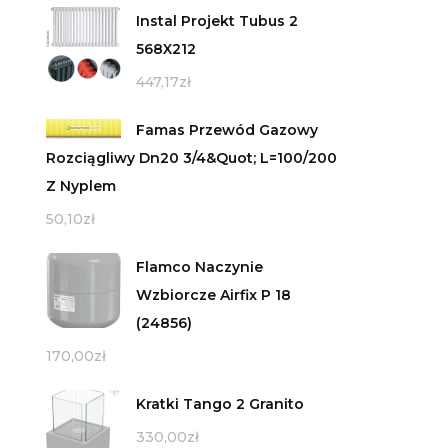
Instal Projekt Tubus 2
568X212
447,17
zł
Famas Przewód Gazowy
Rozciągliwy Dn20 3/4&Quot; L=100/200
Z Nyplem
50,10
zł
Flamco Naczynie
Wzbiorcze Airfix P 18
(24856)
170,00
zł
Kratki Tango 2 Granito
330,00
zł