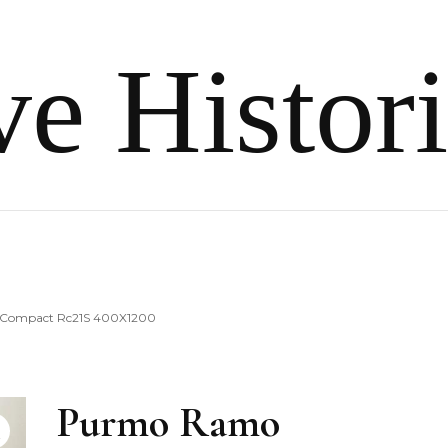
e Histor
Compact Rc21S 400X1200
Purmo Ramo