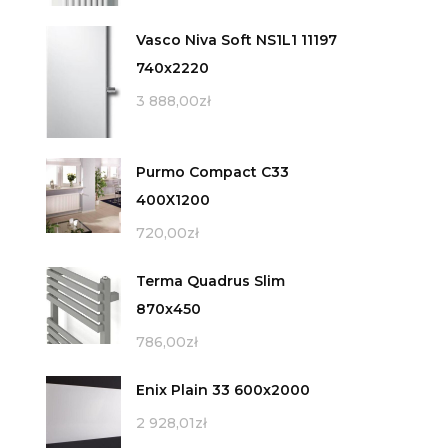
Vasco Niva Soft NS1L1 11197
740x2220
3 888,00
zł
Purmo Compact C33
400X1200
720,00
zł
Terma Quadrus Slim
870x450
786,00
zł
Enix Plain 33 600x2000
2 928,01
zł