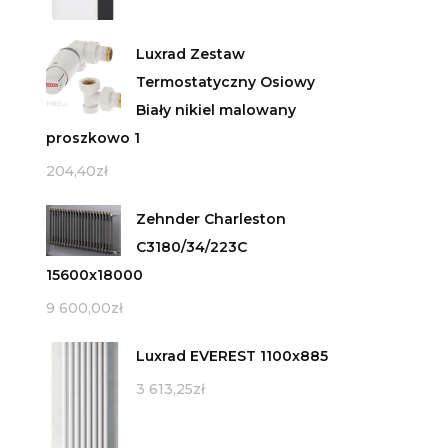
Luxrad Zestaw
Termostatyczny Osiowy
Biały nikiel malowany
proszkowo 1
204,40
zł
Zehnder Charleston
C3180/34/223C
15600x18000
9 600,00
zł
Luxrad EVEREST 1100x885
3 613,25
zł