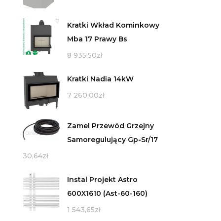
Kratki Wkład Kominkowy
Mba 17 Prawy Bs
8 935,50
zł
Kratki Nadia 14kW
7 260,00
zł
Zamel Przewód Grzejny
Samoregulujący Gp-Sr/17
30,64
zł
Instal Projekt Astro
600X1610 (Ast-60-160)
1 543,65
zł