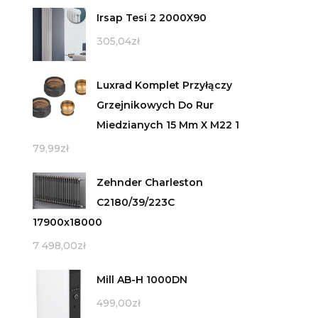
Irsap Tesi 2 2000X90
305,04
zł
Luxrad Komplet Przyłączy
Grzejnikowych Do Rur
Miedzianych 15 Mm X M22 1
79,99
zł
Zehnder Charleston
C2180/39/223C
17900x18000
7 498,00
zł
Mill AB-H 1000DN
499,00
zł