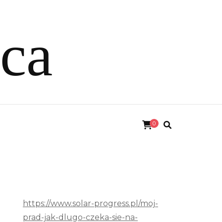
ica
0
https://www.solar-progress.pl/moj-
prad-jak-dlugo-czeka-sie-na-