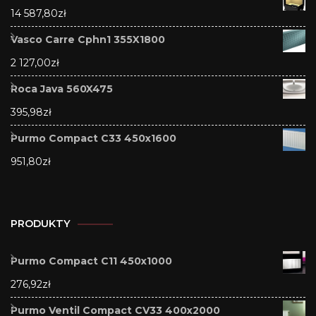
14 587,80
zł
Vasco Carre Cphn1 355X1800
2 127,00
zł
Roca Java 560X475
395,98
zł
Purmo Compact C33 450x1600
951,80
zł
PRODUKTY
Purmo Compact C11 450x1000
276,92
zł
Purmo Ventil Compact CV33 400x2000