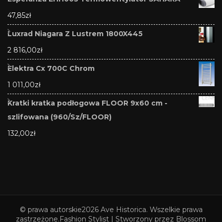
47,85
zł
Luxrad Niagara Z Lustrem 1800X445
2 816,00
zł
Elektra Cx 700C Chrom
1 011,00
zł
Kratki kratka podłogowa FLOOR 9x60 cm -
szlifowana (960/Sz/FLOOR)
132,00
zł
© prawa autorskie2026
Ave Historica
. Wszelkie prawa
zastrzeżone.
Fashion Stylist | Stworzony przez
Blossom