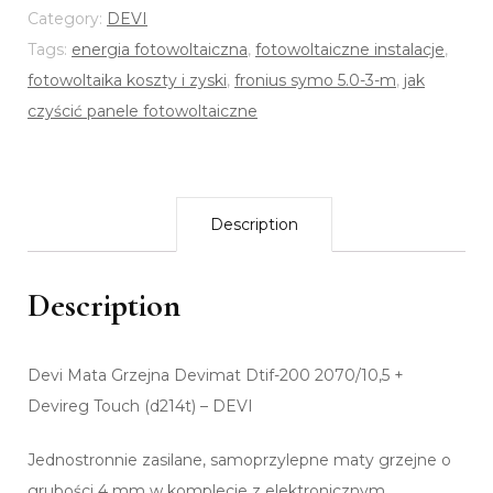
Category:
DEVI
Tags:
energia fotowoltaiczna
,
fotowoltaiczne instalacje
,
fotowoltaika koszty i zyski
,
fronius symo 5.0-3-m
,
jak
czyścić panele fotowoltaiczne
Description
Description
Devi Mata Grzejna Devimat Dtif-200 2070/10,5 +
Devireg Touch (d214t) – DEVI
Jednostronnie zasilane, samoprzylepne maty grzejne o
grubości 4 mm w komplecie z elektronicznym