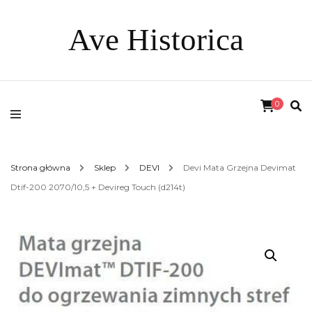
Ave Historica
0
Strona główna
Sklep
DEVI
Devi Mata Grzejna Devimat
Dtif-200 2070/10,5 + Devireg Touch (d214t)