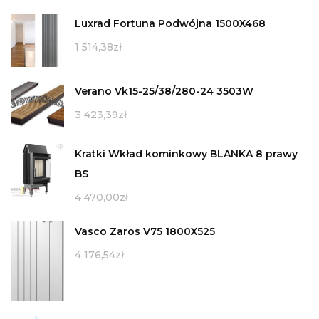
Luxrad Fortuna Podwójna 1500X468
1 514,38
zł
Verano Vk15-25/38/280-24 3503W
3 423,39
zł
Kratki Wkład kominkowy BLANKA 8 prawy
BS
4 470,00
zł
Vasco Zaros V75 1800X525
4 176,54
zł