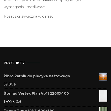
wymagania i możliwości
Posadzka żywiczna w garażu
PRODUKTY
Zibro Żarnik do piecyka naftowego
59,00
zł
Stelrad Vertex Plan Vp11 2200X400
1 672,00
zł
Terma Tune VWS 600x590