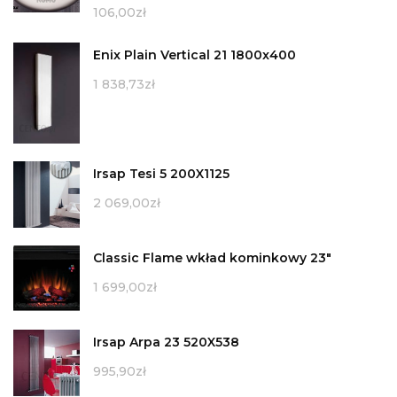
106,00
zł
Enix Plain Vertical 21 1800x400
1 838,73
zł
Irsap Tesi 5 200X1125
2 069,00
zł
Classic Flame wkład kominkowy 23"
1 699,00
zł
Irsap Arpa 23 520X538
995,90
zł