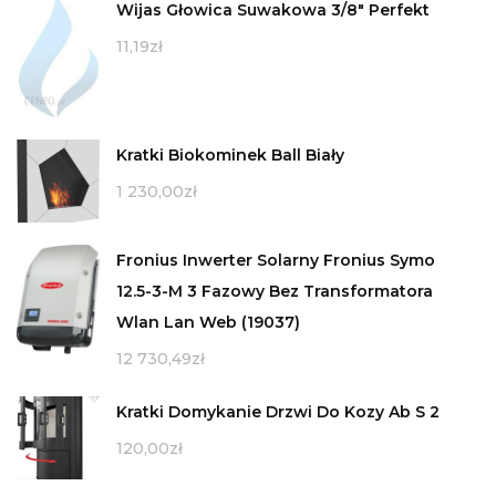
Wijas Głowica Suwakowa 3/8" Perfekt
11,19
zł
Kratki Biokominek Ball Biały
1 230,00
zł
Fronius Inwerter Solarny Fronius Symo
12.5-3-M 3 Fazowy Bez Transformatora
Wlan Lan Web (19037)
12 730,49
zł
Kratki Domykanie Drzwi Do Kozy Ab S 2
120,00
zł