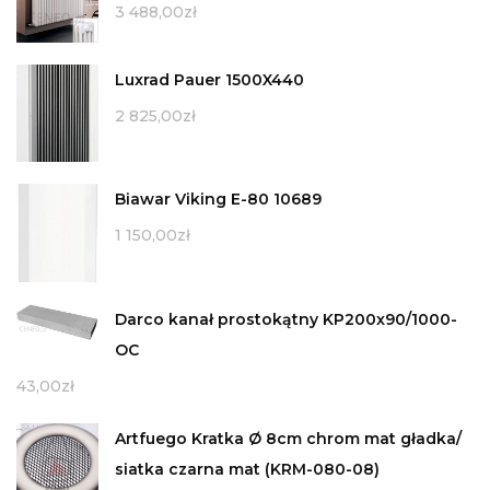
3 488,00
zł
Luxrad Pauer 1500X440
2 825,00
zł
Biawar Viking E-80 10689
1 150,00
zł
Darco kanał prostokątny KP200x90/1000-
OC
43,00
zł
Artfuego Kratka Ø 8cm chrom mat gładka/
siatka czarna mat (KRM-080-08)