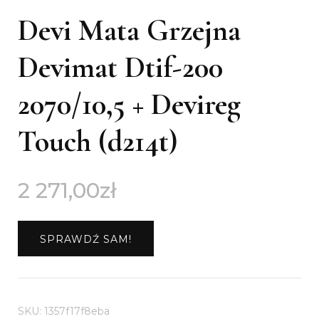
Devi Mata Grzejna
Devimat Dtif-200
2070/10,5 + Devireg
Touch (d214t)
2 271,00
zł
SPRAWDŹ SAM!
SKU:
1357f17f8eba