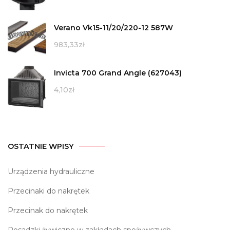
Verano Vk15-11/20/220-12 587W
983,33
zł
Invicta 700 Grand Angle (627043)
4,10
zł
OSTATNIE WPISY
Urządzenia hydrauliczne
Przecinaki do nakrętek
Przecinak do nakrętek
Posadzki żywiczne w zakładach spożywczych –