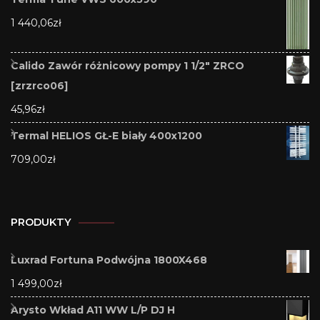
1 440,06
zł
Calido Zawór różnicowy pompy 1 1/2" ZRCO
[zrzrco06]
45,96
zł
Termal HELIOS GŁ-E biały 400x1200
709,00
zł
PRODUKTY
Luxrad Fortuna Podwójna 1800X468
1 499,00
zł
Arysto Wkład A11 WW L/P DJ H