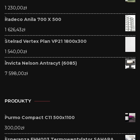
1 230,00
zł
Radeco Anila 700 X 500
1 626,43
zł
Stelrad Vertex Plan VP21 1800x300
1 540,00
zł
invicta Nelson Antracyt (6085)
7 598,00
zł
PRODUKTY
Purmo Compact C11 500x1100
300,00
zł
Esperanza EHH003 Termowentylator SAHARA