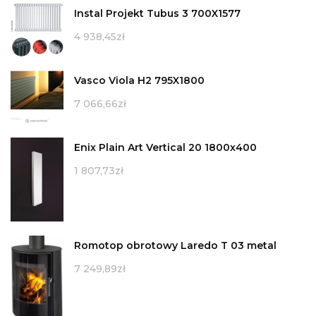
Instal Projekt Tubus 3 700X1577
4 938,45
zł
Vasco Viola H2 795X1800
7 066,66
zł
Enix Plain Art Vertical 20 1800x400
1 807,73
zł
Romotop obrotowy Laredo T 03 metal
7 249,89
zł