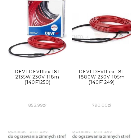
DEVI DEVIflex 18T
DEVI DEVIflex 18T
2135W 230V 118m
1880W 230V 105m
(140F1250)
(140F1249)
853,99
zł
790,00
zł