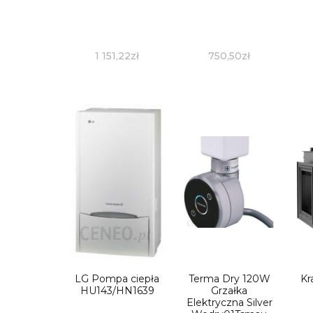
1 151,22
zł
750,50
zł
LG Pompa ciepła
Terma Dry 120W
Kr
HU143/HN1639
Grzałka
Elektryczna Silver