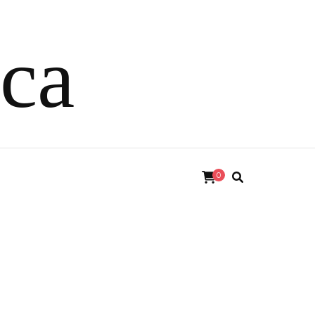
ica
0