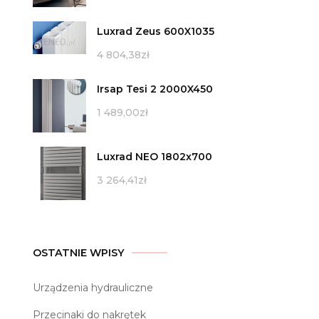
Luxrad Zeus 600X1035
4 804,38
zł
Irsap Tesi 2 2000X450
1 489,00
zł
Luxrad NEO 1802x700
3 264,41
zł
OSTATNIE WPISY
Urządzenia hydrauliczne
Przecinaki do nakrętek