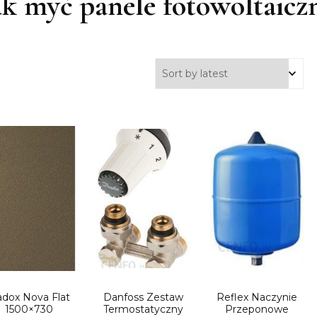
ak myć panele fotowoltaicz
dox Nova Flat
Danfoss Zestaw
Reflex Naczynie
1500×730
Termostatyczny
Przeponowe