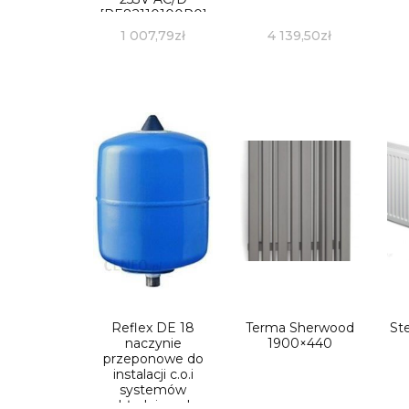
[RE82110100P0]
1 007,79
zł
4 139,50
zł
Reflex DE 18
Terma Sherwood
Ste
naczynie
1900×440
przeponowe do
instalacji c.o.i
systemów
chłodniczych