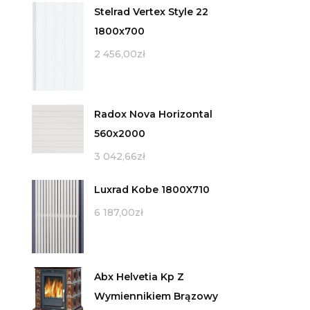
Stelrad Vertex Style 22
1800x700
2 456,00
zł
Radox Nova Horizontal
560x2000
3 042,66
zł
Luxrad Kobe 1800X710
6 187,00
zł
Abx Helvetia Kp Z
Wymiennikiem Brązowy