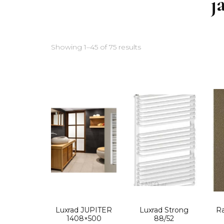
j
Showing 1–45 of 75 results
Luxrad JUPITER
Luxrad Strong
Ra
1408×500
88/52