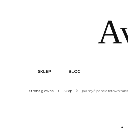
Av
SKLEP
BLOG
Strona główna
Sklep
jak myć panele fotowoltaic