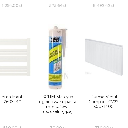
1 254,00
zł
575,64
zł
8 492,42
zł
Terma Mantis
SCHM Mastyka
Purmo Ventil
1260X440
ogniotrwała (pasta
Compact CV22
montażowa
500×1400
uszczelniająca)
630,00
zł
30,00
zł
730,00
zł