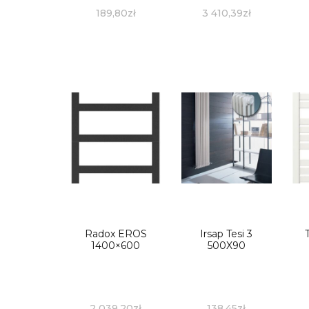
niebieskie
189,80
zł
3 410,39
zł
7303013
Radox EROS
Irsap Tesi 3
1400×600
500X90
2 039,20
zł
138,45
zł