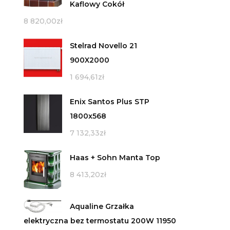
Kaflowy Cokół
8 820,00
zł
Stelrad Novello 21
900X2000
1 694,61
zł
Enix Santos Plus STP
1800x568
7 132,33
zł
Haas + Sohn Manta Top
8 413,20
zł
Aqualine Grzałka
elektryczna bez termostatu 200W 11950