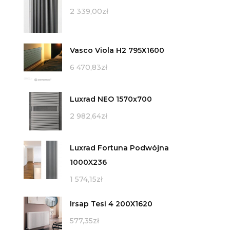
2 339,00
zł
Vasco Viola H2 795X1600
6 470,83
zł
Luxrad NEO 1570x700
2 982,64
zł
Luxrad Fortuna Podwójna
1000X236
1 574,15
zł
Irsap Tesi 4 200X1620
577,35
zł