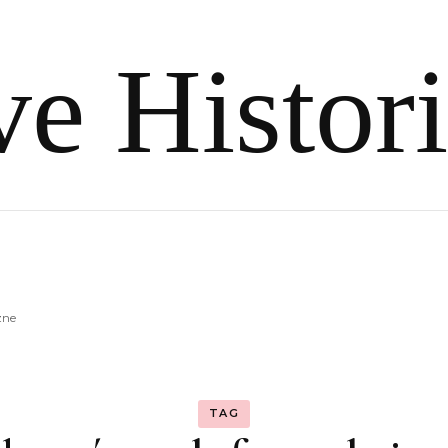
e Histor
zne
TAG