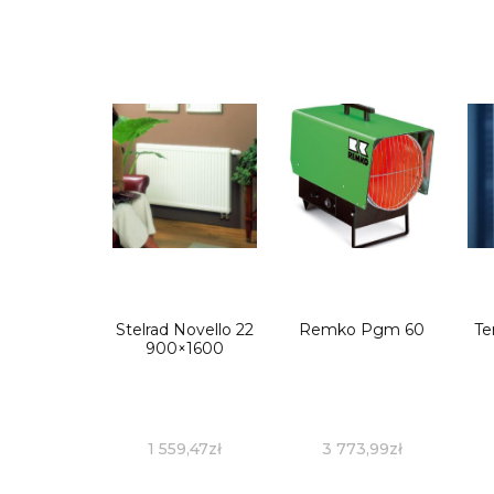
Stelrad Novello 22
Remko Pgm 60
Te
900×1600
1 559,47
zł
3 773,99
zł