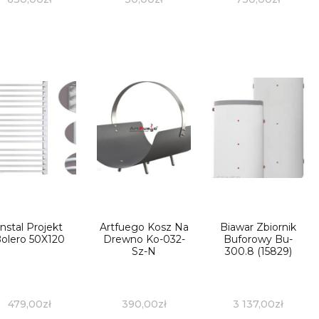
Instal Projekt
Artfuego Kosz Na
Biawar Zbiornik
olero 50X120
Drewno Ko-032-
Buforowy Bu-
Sz-N
300.8 (15829)
479,00
zł
390,00
zł
3 137,00
zł