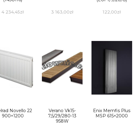
4 234,45
zł
3 163,00
zł
122,00
zł
lrad Novello 22
Verano Vk15-
Enix Memfis Plus
900×1200
7,5/29/280-13
MSP 615×2000
958W