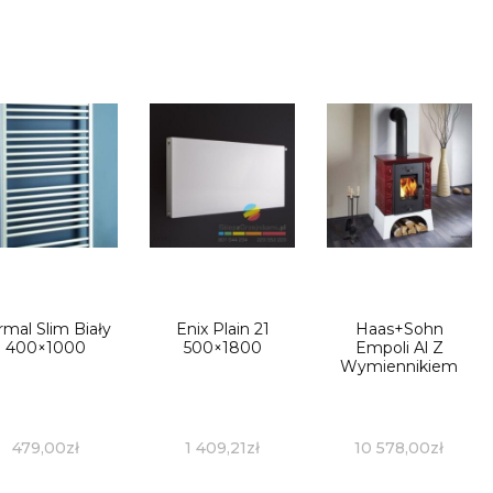
rmal Slim Biały
Enix Plain 21
Haas+Sohn
400×1000
500×1800
Empoli Al Z
Wymiennikiem
479,00
zł
1 409,21
zł
10 578,00
zł