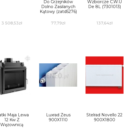
Do Grzejników
Wzbiorcze C.W.U
Dolno Zasilanych
De 8L (7301013)
Kątowy (zatd5276)
3 508,53
zł
77,79
zł
137,64
zł
atki Maja Lewa
Luxrad Zeus
Stelrad Novello 22
12 Kw Z
900X1110
900X1800
Wężownicą