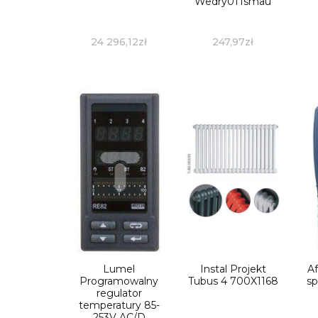
Wedry01Tsmau
24 296,12
zł
247,97
zł
Lumel
Instal Projekt
Af
Programowalny
Tubus 4 700X1168
sp
regulator
temperatury 85-
253V AC/D