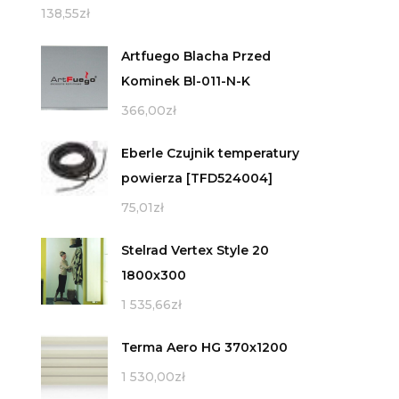
138,55
zł
Artfuego Blacha Przed
Kominek Bl-011-N-K
366,00
zł
Eberle Czujnik temperatury
powierza [TFD524004]
75,01
zł
Stelrad Vertex Style 20
1800x300
1 535,66
zł
Terma Aero HG 370x1200
1 530,00
zł