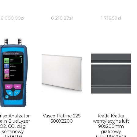
6 000,00
zł
6 210,27
zł
1 716,59
zł
riso Analizator
Vasco Flatline 22S
Kratki Kratka
alin BlueLyzer
500X2200
wentylacyjna luft
O2, CO, ciąg
90x200mm
kominowy
grafitowy
(1438116)
(LUFT/9/20/G)