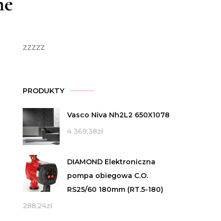
ne
zzzzz
PRODUKTY
Vasco Niva Nh2L2 650X1078
4 369,38
zł
DIAMOND Elektroniczna
pompa obiegowa C.O.
RS25/60 180mm (RT.5-180)
288,24
zł