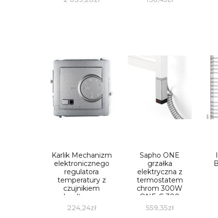
Karlik Mechanizm
Sapho ONE
elektronicznego
grzałka
B
regulatora
elektryczna z
temperatury z
termostatem
czujnikiem
chrom 300W
podpodłogowym
ONE-C-300
Deco 7DRT-1
224,24
zł
559,35
zł