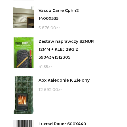
Vasco Carre Cphn2
1400X535
5 876,00
zł
Zestaw naprawczy SZNUR
12MM + KLEJ 28G 2
5904341512305
41,55
zł
Abx Kaledonie K Zielony
12 692,00
zł
Luxrad Pauer 600X440