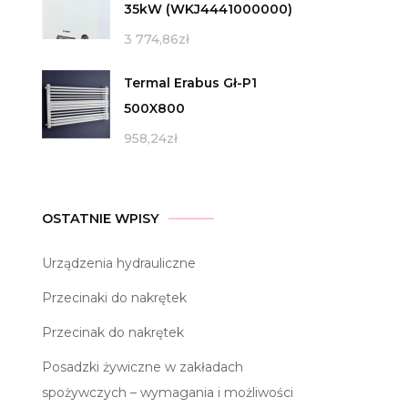
35kW (WKJ4441000000)
3 774,86
zł
Termal Erabus Gł-P1
500X800
958,24
zł
OSTATNIE WPISY
Urządzenia hydrauliczne
Przecinaki do nakrętek
Przecinak do nakrętek
Posadzki żywiczne w zakładach
spożywczych – wymagania i możliwości