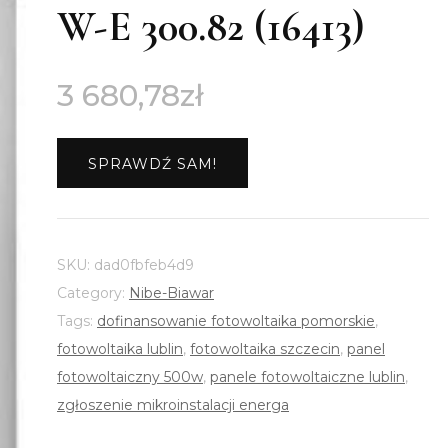
W-E 300.82 (16413)
3 680,78
zł
SPRAWDŹ SAM!
SKU:
dad0fbfeb4d9
Category:
Nibe-Biawar
Tags:
dofinansowanie fotowoltaika pomorskie
,
fotowoltaika lublin
,
fotowoltaika szczecin
,
panel
fotowoltaiczny 500w
,
panele fotowoltaiczne lublin
,
zgłoszenie mikroinstalacji energa