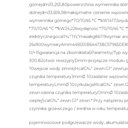
górnejdm33,253,80powierzchnia wymiennika dol
dolnejdm33,559,38maksymalne ciśnienie wężowni
wymiennika górnego*70/10/45 °C **kW1417,5wyda
*70/10/45 °C **kW24,226wydajność *70/10/45 °C 
elektrycznegocal1¼”1½”masakg86119wymiar a
26x900wymiaryAmm445530B644738C579650E859
0/+15gwarancja na zbiorniklata5Parametry/Typ
300.82otwór rewizyjnyDmm–przyłącze modułu
10wejście wody zimnejHcalG¾” zewn.G1″ zewn.po
czujnika temperaturyJmmØ 10zasilanie wężownic
temperaturyLmmØ 10cyrkulacjaMcalG¾” zewn.G1
zewn.osłona czujnika temperaturyOmmØ 10zasil
ciepłejScalG¾” zewn.G1″ zewn.* Przy natężeniu 
czynnika grzewczego / średnia w roku temperatur
pojemnościowe podgrzewacze wody, akumulatory 