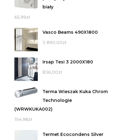
biały
65,99
zł
Vasco Beams 490X1800
3 890,00
zł
Irsap Tesi 3 2000X180
836,00
zł
Terma Wieszak Kuka Chrom
Technologie
(WRWKUKA002)
154,98
zł
Termet Ecocondens Silver