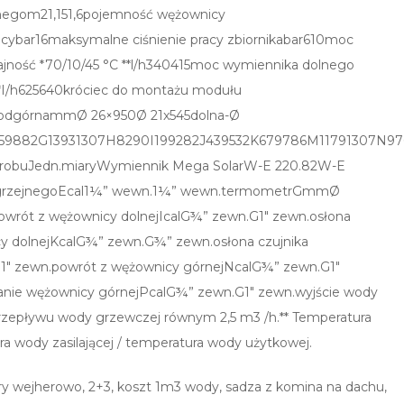
negom21,151,6pojemność wężownicy
cybar16maksymalne ciśnienie pracy zbiornikabar610moc
jność *70/10/45 °C **l/h340415moc wymiennika dolnego
**I/h625640króciec do montażu modułu
nodgórnammØ 26×950Ø 21x545dolna-Ø
882G13931307H8290I199282J439532K679786M11791307N9769
 wyrobuJedn.miaryWymiennik Mega SolarW-E 220.82W-E
 grzejnegoEcal1¼” wewn.1¼” wewn.termometrGmmØ
wrót z wężownicy dolnejIcalG¾” zewn.G1″ zewn.osłona
y dolnejKcalG¾” zewn.G¾” zewn.osłona czujnika
″ zewn.powrót z wężownicy górnejNcalG¾” zewn.G1″
anie wężownicy górnejPcalG¾” zewn.G1″ zewn.wyjście wody
przepływu wody grzewczej równym 2,5 m3 /h.** Temperatura
a wody zasilającej / temperatura wody użytkowej.
wejherowo, 2+3, koszt 1m3 wody, sadza z komina na dachu,