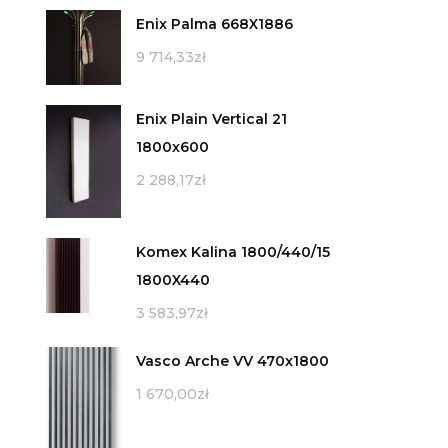
Enix Palma 668X1886
9 714,33
zł
Enix Plain Vertical 21
1800x600
2 288,17
zł
Komex Kalina 1800/440/15
1800X440
3 583,97
zł
Vasco Arche VV 470x1800
1 670,00
zł