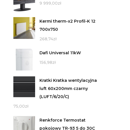
9 999,00
zł
Kermi therm-x2 Profil-K 12
700x750
268,74
zł
Dafi Universal 11kW
156,98
zł
Kratki Kratka wentylacyjna
luft 60x200mm czarny
(LUFT/6/20/C)
75,00
zł
Renkforce Termostat
pokojowy TR-93 5 do 30C