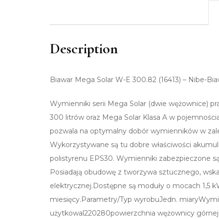
Description
Biawar Mega Solar W-E 300.82 (16413) – Nibe-Bia
Wymienniki serii Mega Solar (dwie wężownice) pra
300 litrów oraz Mega Solar Klasa A w pojemnośc
pozwala na optymalny dobór wymienników w zale
Wykorzystywane są tu dobre właściwości akumulac
polistyrenu EPS30. Wymienniki zabezpieczone s
Posiadają obudowę z tworzywa sztucznego, wskaź
elektrycznej.Dostępne są moduły o mocach 1,5 kW
miesięcy.Parametry/Typ wyrobuJedn. miaryWym
użytkowal220280powierzchnia wężownicy górne