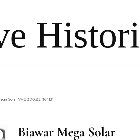
e Histor
ega Solar W-E 300.82 (16413)
Biawar Mega Solar