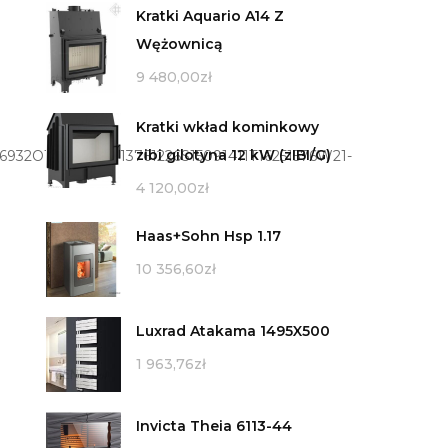
Kratki Aquario A14 Z
Wężownicą
9 480,00
zł
Kratki wkład kominkowy
zibi gilotyna 12 kW (zIBI/G)
32O10561082P13761226S15091411T16251576W21-
4 120,00
zł
Haas+Sohn Hsp 1.17
10 356,60
zł
Luxrad Atakama 1495X500
1 963,76
zł
Invicta Theia 6113-44