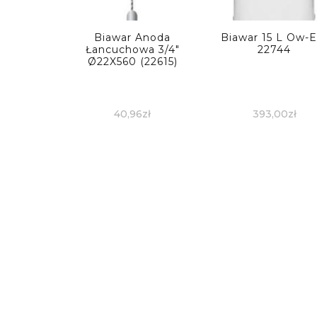
Biawar Anoda
Biawar 15 L Ow-E
Łancuchowa 3/4″
22744
Ø22X560 (22615)
40,96
zł
393,00
zł