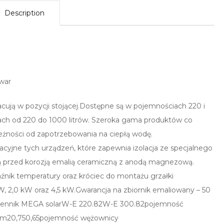
Description
war
cują w pozycji stojącej.Dostępne są w pojemnościach 220 i
iach od 220 do 1000 litrów. Szeroka gama produktów co
żności od zapotrzebowania na ciepłą wodę.
yjne tych urządzeń, które zapewnia izolacja ze specjalnego
ą przed korozją emalią ceramiczną z anodą magnezową.
nik temperatury oraz króciec do montażu grzałki
, 2,0 kW oraz 4,5 kW.Gwarancja na zbiornik emaliowany – 50
iennik MEGA solarW-E 220.82W-E 300.82pojemność
jm20,750,65pojemność wężownicy