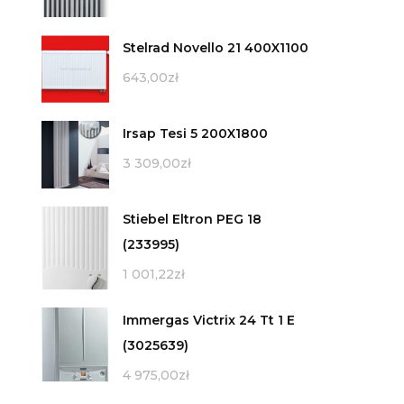
Stelrad Novello 21 400X1100
643,00
zł
Irsap Tesi 5 200X1800
3 309,00
zł
Stiebel Eltron PEG 18
(233995)
1 001,22
zł
Immergas Victrix 24 Tt 1 E
(3025639)
4 975,00
zł