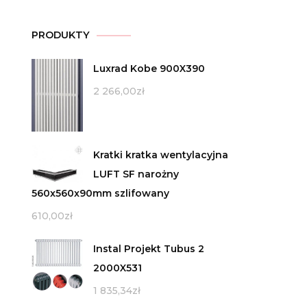
PRODUKTY
Luxrad Kobe 900X390
2 266,00
zł
Kratki kratka wentylacyjna
LUFT SF narożny
560x560x90mm szlifowany
610,00
zł
Instal Projekt Tubus 2
2000X531
1 835,34
zł