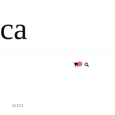
ica
0
zzzzz