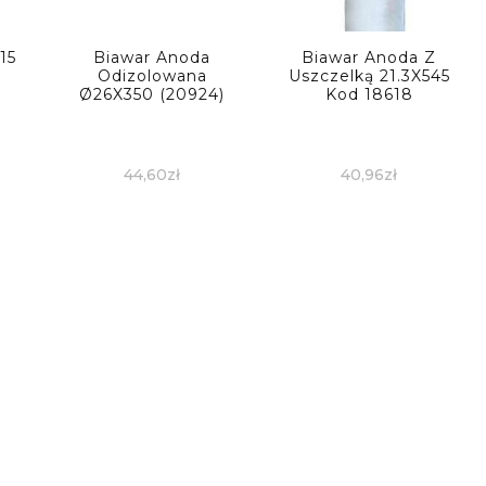
15
Biawar Anoda
Biawar Anoda Z
Odizolowana
Uszczelką 21.3X545
Ø26X350 (20924)
Kod 18618
44,60
zł
40,96
zł