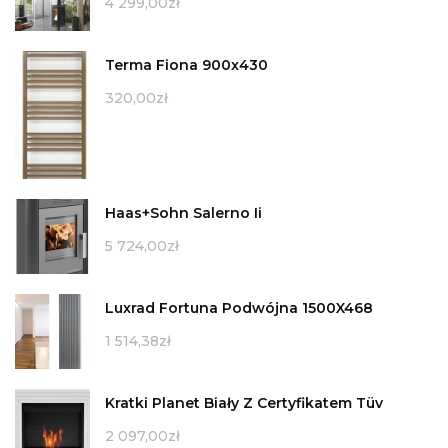
4 299,00
zł
Terma Fiona 900x430
320,00
zł
Haas+Sohn Salerno Ii
5 724,00
zł
Luxrad Fortuna Podwójna 1500X468
1 514,38
zł
Kratki Planet Biały Z Certyfikatem Tüv
2 097,00
zł