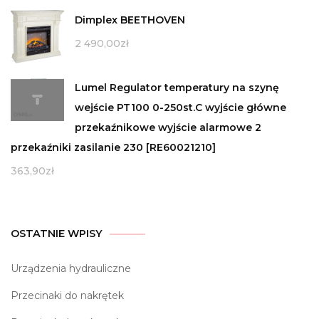
Dimplex BEETHOVEN
2 490,00
zł
Lumel Regulator temperatury na szynę
wejście PT100 0-250st.C wyjście główne
przekaźnikowe wyjście alarmowe 2
przekaźniki zasilanie 230 [RE60021210]
363,90
zł
OSTATNIE WPISY
Urządzenia hydrauliczne
Przecinaki do nakrętek