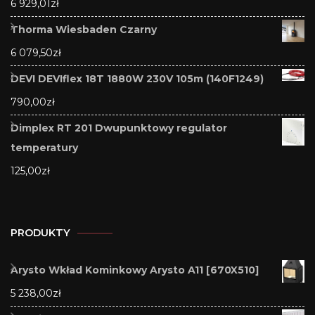
6 929,01
zł
Thorma Wiesbaden Czarny
6 079,50
zł
DEVI DEVIflex 18T 1880W 230V 105m (140F1249)
790,00
zł
Dimplex RT 201 Dwupunktowy regulator
temperatury
125,00
zł
PRODUKTY
Arysto Wkład Kominkowy Arysto A11 [670X510]
5 238,00
zł