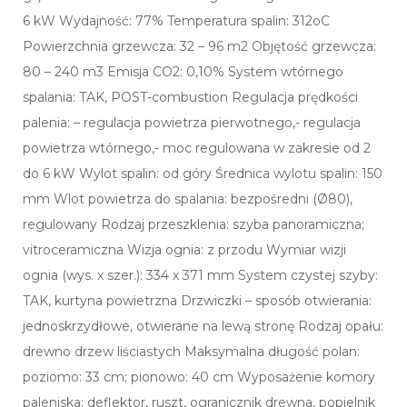
6 kW Wydajność: 77% Temperatura spalin: 312oC
Powierzchnia grzewcza: 32 – 96 m2 Objętość grzewcza:
80 – 240 m3 Emisja CO2: 0,10% System wtórnego
spalania: TAK, POST-combustion Regulacja prędkości
palenia: – regulacja powietrza pierwotnego,- regulacja
powietrza wtórnego,- moc regulowana w zakresie od 2
do 6 kW Wylot spalin: od góry Średnica wylotu spalin: 150
mm Wlot powietrza do spalania: bezpośredni (Ø80),
regulowany Rodzaj przeszklenia: szyba panoramiczna;
vitroceramiczna Wizja ognia: z przodu Wymiar wizji
ognia (wys. x szer.): 334 x 371 mm System czystej szyby:
TAK, kurtyna powietrzna Drzwiczki – sposób otwierania:
jednoskrzydłowe, otwierane na lewą stronę Rodzaj opału:
drewno drzew liściastych Maksymalna długość polan:
poziomo: 33 cm; pionowo: 40 cm Wyposażenie komory
paleniska: deflektor, ruszt, ogranicznik drewna, popielnik