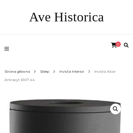
Ave Historica
0
Strona główna
Sklep
Invicta Interior
Invicta Alcor
Antracyt 6107-44