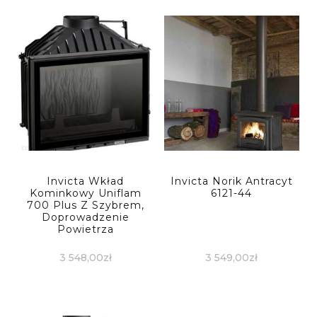
Invicta Wkład
Invicta Norik Antracyt
Kominkowy Uniflam
6121-44
700 Plus Z Szybrem,
Doprowadzenie
Powietrza
3 548,00
zł
3 549,00
zł