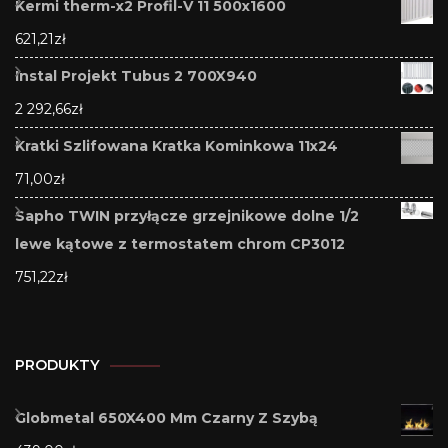
Kermi therm-x2 Profil-V 11 500x1600
621,21
zł
Instal Projekt Tubus 2 700X940
2 292,66
zł
Kratki Szlifowana Kratka Kominkowa 11x24
71,00
zł
Sapho TWIN przyłącze grzejnikowe dolne 1/2
lewe kątowe z termostatem chrom CP3012
751,22
zł
PRODUKTY
Globmetal 650X400 Mm Czarny Z Szybą