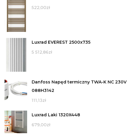
522,00
zł
Luxrad EVEREST 2500x735
5 512,86
zł
Danfoss Napęd termiczny TWA-K NC 230V
088H3142
111,13
zł
Luxrad Laki 1320X448
679,00
zł