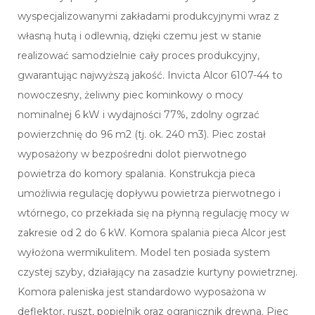
wyspecjalizowanymi zakładami produkcyjnymi wraz z
własną hutą i odlewnią, dzięki czemu jest w stanie
realizować samodzielnie cały proces produkcyjny,
gwarantując najwyższą jakość. Invicta Alcor 6107-44 to
nowoczesny, żeliwny piec kominkowy o mocy
nominalnej 6 kW i wydajności 77%, zdolny ogrzać
powierzchnię do 96 m2 (tj. ok. 240 m3). Piec został
wyposażony w bezpośredni dolot pierwotnego
powietrza do komory spalania. Konstrukcja pieca
umożliwia regulację dopływu powietrza pierwotnego i
wtórnego, co przekłada się na płynną regulację mocy w
zakresie od 2 do 6 kW. Komora spalania pieca Alcor jest
wyłożona wermikulitem. Model ten posiada system
czystej szyby, działający na zasadzie kurtyny powietrznej.
Komora paleniska jest standardowo wyposażona w
deflektor, ruszt, popielnik oraz ogranicznik drewna. Piec