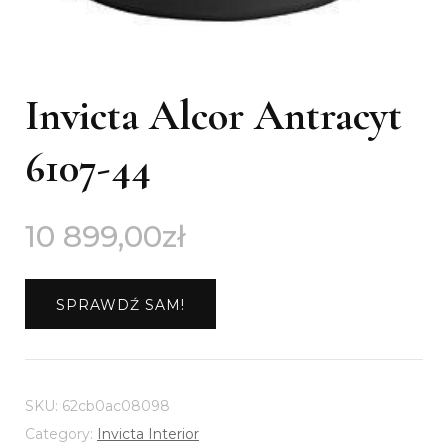
Invicta Alcor Antracyt
6107-44
10 899,00
zł
SPRAWDŹ SAM!
SKU:
62cb0ac08098
Category:
Invicta Interior