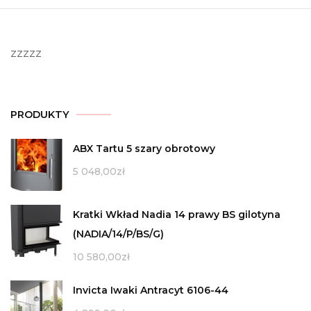
zzzzz
PRODUKTY
ABX Tartu 5 szary obrotowy
5 048,00
zł
Kratki Wkład Nadia 14 prawy BS gilotyna
(NADIA/14/P/BS/G)
10 580,00
zł
Invicta Iwaki Antracyt 6106-44