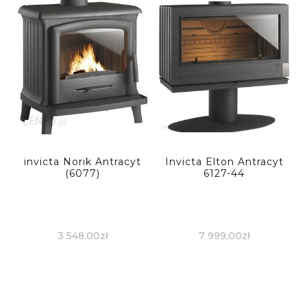
invicta Norik Antracyt
Invicta Elton Antracyt
(6077)
6127-44
3 548,00
zł
7 999,00
zł