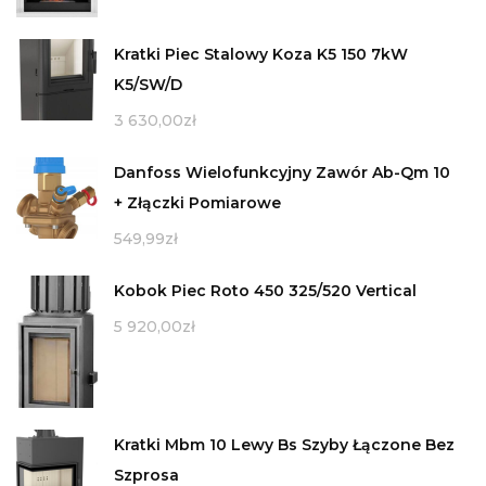
Kratki Piec Stalowy Koza K5 150 7kW
K5/SW/D
3 630,00
zł
Danfoss Wielofunkcyjny Zawór Ab-Qm 10
+ Złączki Pomiarowe
549,99
zł
Kobok Piec Roto 450 325/520 Vertical
5 920,00
zł
Kratki Mbm 10 Lewy Bs Szyby Łączone Bez
Szprosa