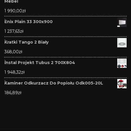
Mebel
1 990,00
zł
Enix Plain 33 300x900
1 237,63
zł
Kratki Tango 2 Biały
368,00
zł
Instal Projekt Tubus 2 700X804
1 948,32
zł
Kaminer Odkurzacz Do Popiołu Odk005-20L
186,89
zł