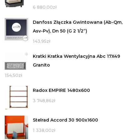
6 880,00
zł
Danfoss Złączka Gwintowana (Ab-Qm,
Asv-Pv), Dn 50 (G 2 1/2”)
143,95
zł
Kratki Kratka Wentylacyjna Abc 17X49
Granito
154,50
zł
Radox EMPIRE 1480x600
3 748,86
zł
Stelrad Accord 30 900x1600
1 338,00
zł