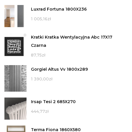
Luxrad Fortuna 1800X236
1 005,16
zł
Kratki Kratka Wentylacyjna Abc 17X17
Czarna
87,75
zł
Gorgiel Altus Vv 1800x289
1 390,00
zł
Irsap Tesi 2 685X270
444,77
zł
Terma Fiona 1860X580