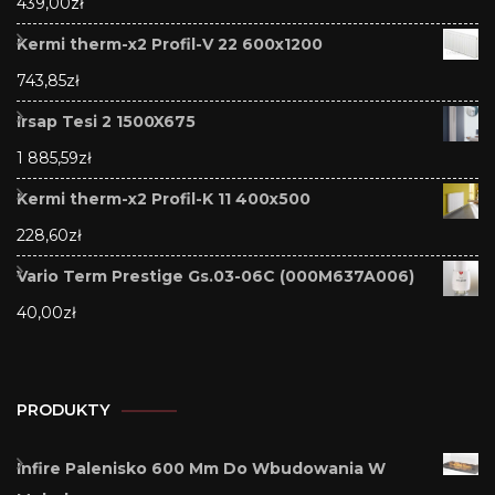
439,00
zł
Kermi therm-x2 Profil-V 22 600x1200
743,85
zł
Irsap Tesi 2 1500X675
1 885,59
zł
Kermi therm-x2 Profil-K 11 400x500
228,60
zł
Vario Term Prestige Gs.03-06C (000M637A006)
40,00
zł
PRODUKTY
Infire Palenisko 600 Mm Do Wbudowania W