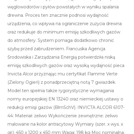
węglowodorów i pyłów powstałych w wyniku spalania
drewna. Proces ten znacznie podnosi wydajność
urządzenia, co wpływa na ograniczenie zużycia drewna
oraz redukuje do minimum emisję szkodliwych gazów
do atmosfery. System pomaga dodatkowo chronić
szybę przed zabrudzeniem. Francuska Agencja
Środowiska i Zarządzania Energią potwierdziła niską
emisję szkodliwych gazów oraz wysoką wydajność pieca
Invicta Alcor przyznając mu certyfikat Flamme Verte
(Zielony Ogień) z ponadprzeciętną notą 7 gwiazdek.
Model ten spełnia także rygorystyczne wymagania
normy europejskiej EN 13240 oraz niemieckiej ustawy o
redukcji emisji gazów (BlmSchV). INVICTA ALCOR 6107-
44: Materiał: żeliwo Wykończenie zewnętrzne: żeliwo
malowane na kolor antracytowy Wymiary (szer. x wys. x
gł.): 450 x 1200 x 450 mm Waga: 198 kg Moc nominalna: