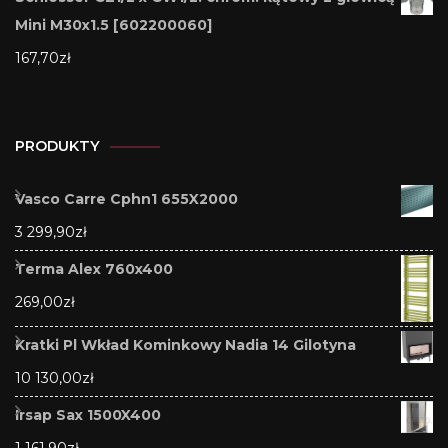
Mini M30x1.5 [602200060]
167,70
zł
PRODUKTY
Vasco Carre Cphn1 655X2000
3 299,90
zł
Terma Alex 760x400
269,00
zł
Kratki Pl Wkład Kominkowy Nadia 14 Gilotyna
10 130,00
zł
Irsap Sax 1500X400
1 161,90
zł