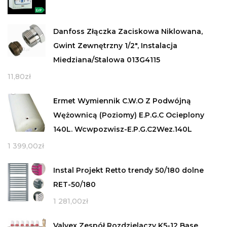
Danfoss Złączka Zaciskowa Niklowana,
Gwint Zewnętrzny 1/2", Instalacja
Miedziana/Stalowa 013G4115
11,80
zł
Ermet Wymiennik C.W.O Z Podwójną
Wężownicą (Poziomy) E.P.G.C Ocieplony
140L. Wcwpozwisz-E.P.G.C2Wez.140L
1 399,00
zł
Instal Projekt Retto trendy 50/180 dolne
RET-50/180
1 281,00
zł
Valvex Zespół Rozdzielaczy K5-12 Base