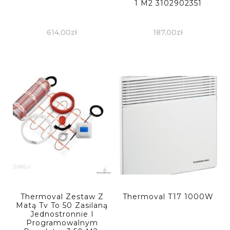
1 M2 3102902351
614,00
zł
187,00
zł
Thermoval Zestaw Z
Thermoval T17 1000W
Matą Tv To 50 Zasilaną
Jednostronnie I
Programowalnym