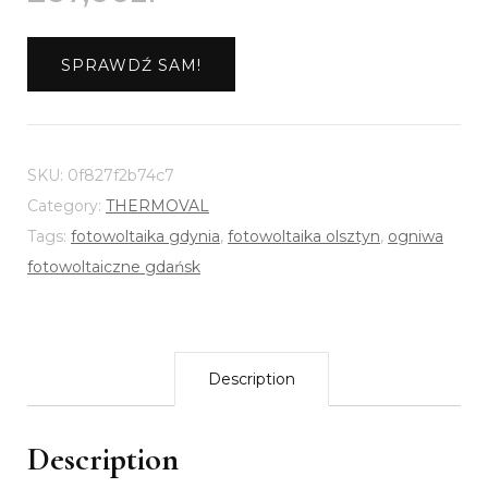
SPRAWDŹ SAM!
SKU:
0f827f2b74c7
Category:
THERMOVAL
Tags:
fotowoltaika gdynia
,
fotowoltaika olsztyn
,
ogniwa
fotowoltaiczne gdańsk
Description
Description