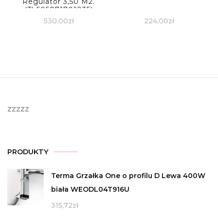
Regulator 3,50 M2.
(Th505071701035)
530,00
zł
224,00
zł
zzzzz
PRODUKTY
Terma Grzałka One o profilu D Lewa 400W
biała WEODL04T916U
315,72
zł