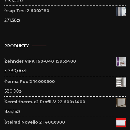
Irsap Tesi 2 600X180
271,58
zł
PRODUKTY
Zehnder VIPK 160-040 1595x400
3 780,00
zł
Terma Poc 2 1400X500
680,00
zł
Kermi therm-x2 Profil-V 22 600x1400
823,16
zł
Stelrad Novello 21 400X900