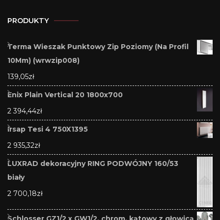
PRODUKTY
Terma Wieszak Punktowy Zip Poziomy (Na Profil
10Mm) (wrwzip008)
139,05
zł
Enix Plain Vertical 20 1800x700
2 394,44
zł
Irsap Tesi 4 750X1395
2 935,32
zł
LUXRAD dekoracyjny RING PODWÓJNY 160/53
biały
2 700,18
zł
Schlosser GZ1/2 x GW1/2. chrom. kątowy z głowicą