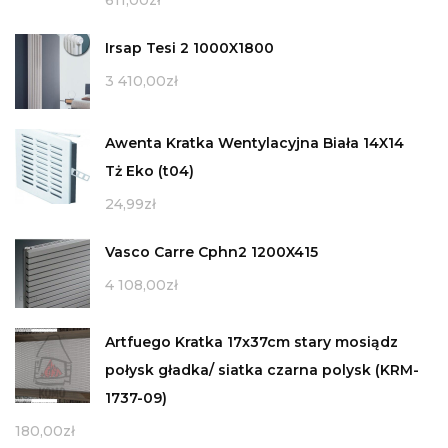
Irsap Tesi 2 1000X1800
3 410,00
zł
Awenta Kratka Wentylacyjna Biała 14X14
Tż Eko (t04)
24,99
zł
Vasco Carre Cphn2 1200X415
4 108,00
zł
Artfuego Kratka 17x37cm stary mosiądz
połysk gładka/ siatka czarna polysk (KRM-
1737-09)
180,00
zł