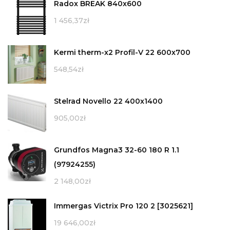
Radox BREAK 840x600
1 456,37
zł
Kermi therm-x2 Profil-V 22 600x700
548,54
zł
Stelrad Novello 22 400x1400
905,00
zł
Grundfos Magna3 32-60 180 R 1.1
(97924255)
2 148,00
zł
Immergas Victrix Pro 120 2 [3025621]
19 646,00
zł