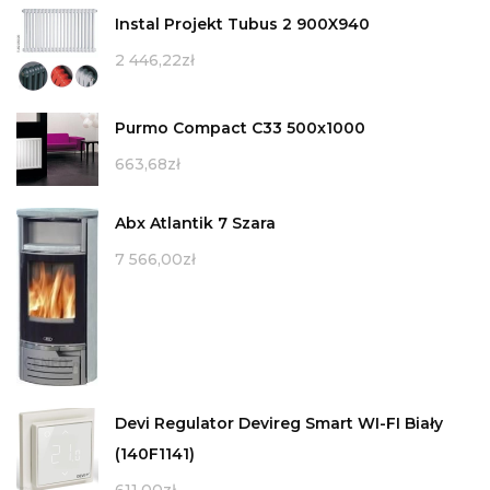
Instal Projekt Tubus 2 900X940
2 446,22
zł
Purmo Compact C33 500x1000
663,68
zł
Abx Atlantik 7 Szara
7 566,00
zł
Devi Regulator Devireg Smart WI-FI Biały
(140F1141)
611,00
zł