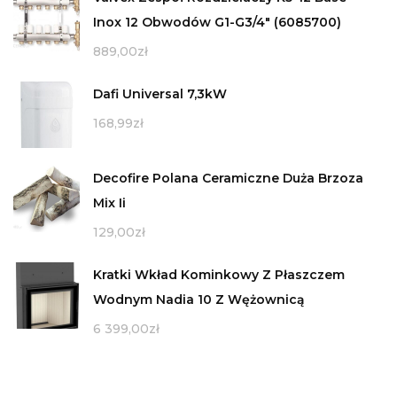
Inox 12 Obwodów G1-G3/4" (6085700)
889,00
zł
Dafi Universal 7,3kW
168,99
zł
Decofire Polana Ceramiczne Duża Brzoza
Mix Ii
129,00
zł
Kratki Wkład Kominkowy Z Płaszczem
Wodnym Nadia 10 Z Wężownicą
6 399,00
zł