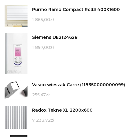
Purmo Ramo Compact Rc33 400X1600
1 865,00
zł
Siemens DE2124628
1 897,00
zł
Vasco wieszak Carre (118350000000099)
255,47
zł
Radox Tekne XL 2200x600
7 233,72
zł