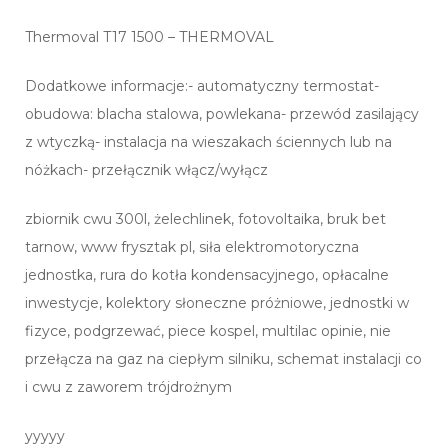
Thermoval T17 1500 – THERMOVAL
Dodatkowe informacje:- automatyczny termostat-
obudowa: blacha stalowa, powlekana- przewód zasilający
z wtyczką- instalacja na wieszakach ściennych lub na
nóżkach- przełącznik włącz/wyłącz
zbiornik cwu 300l, żelechlinek, fotovoltaika, bruk bet
tarnow, www frysztak pl, siła elektromotoryczna
jednostka, rura do kotła kondensacyjnego, opłacalne
inwestycje, kolektory słoneczne próżniowe, jednostki w
fizyce, podgrzewać, piece kospel, multilac opinie, nie
przełącza na gaz na ciepłym silniku, schemat instalacji co
i cwu z zaworem trójdrożnym
yyyyy