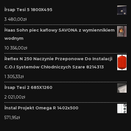
Irsap Tesi 5 1800X495
3 480,00
zł
Haas Sohn piec kaflowy SAVONA z wymiennikiem
wodnym
10 356,00
zł
Reflex N 250 Naczynie Przeponowe Do Instalacji
C.O.I Systemów Chłodniczych Szare 8214313
1 305,33
zł
Irsap Tesi 2 685X1260
2 021,00
zł
Instal Projekt Omega R 1402x500
571,95
zł