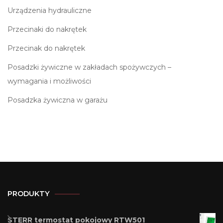
Urządzenia hydrauliczne
Przecinaki do nakrętek
Przecinak do nakrętek
Posadzki żywiczne w zakładach spożywczych –
wymagania i możliwości
Posadzka żywiczna w garażu
PRODUKTY
STERR termostat pokojowy RTW501