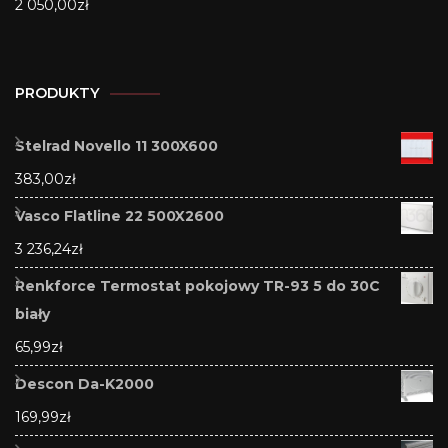
2 050,00
zł
PRODUKTY
Stelrad Novello 11 300X600
383,00
zł
Vasco Flatline 22 500X2600
3 236,24
zł
Renkforce Termostat pokojowy TR-93 5 do 30C
biały
65,99
zł
Descon Da-K2000
169,99
zł