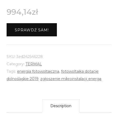
994,14
zł
SPRAWDŹ SAM!
SKU:
3ed242546228
Category:
TERMAL
Tags:
energia fotowoltaiczna
,
fotowoltaika dotacje
dolnośląskie 2019
,
zgłoszenie mikroinstalacji energa
Description