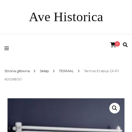
Ave Historica
0
Strona główna
Sklep
TERMAL
Termal Erabus Gł-P1
600X800