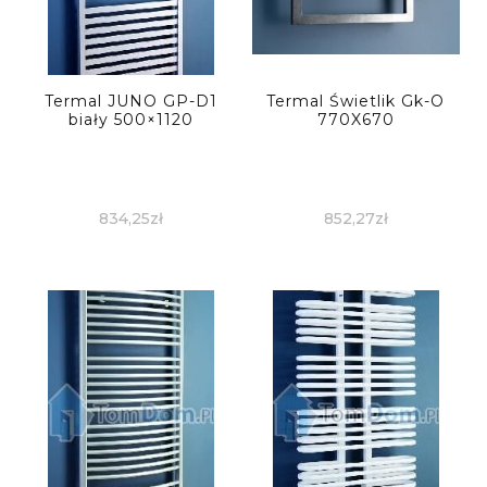
Termal JUNO GP-D1
Termal Świetlik Gk-O
biały 500×1120
770X670
834,25
zł
852,27
zł