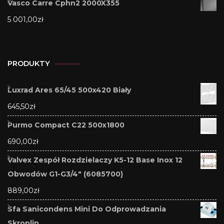
Vasco Carre Cphn2 2000X355
5 001,00
zł
PRODUKTY
Luxrad Ares 65/45 500x420 Biały
645,50
zł
Purmo Compact C22 500x1800
690,00
zł
Valvex Zespół Rozdzielaczy K5-12 Base Inox 12
Obwodów G1-G3/4" (6085700)
889,00
zł
Sfa Sanicondens Mini Do Odprowadzania
Skroplin