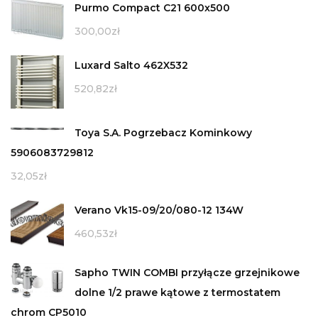
Purmo Compact C21 600x500
300,00
zł
Luxard Salto 462X532
520,82
zł
Toya S.A. Pogrzebacz Kominkowy
5906083729812
32,05
zł
Verano Vk15-09/20/080-12 134W
460,53
zł
Sapho TWIN COMBI przyłącze grzejnikowe
dolne 1/2 prawe kątowe z termostatem
chrom CP5010