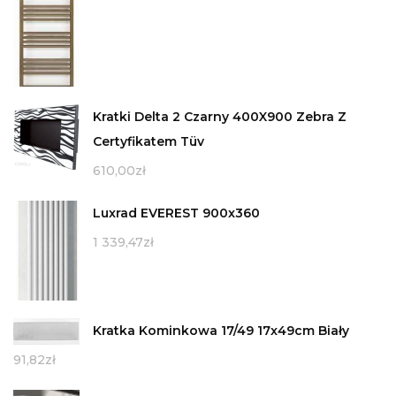
Kratki Delta 2 Czarny 400X900 Zebra Z
Certyfikatem Tüv
610,00
zł
Luxrad EVEREST 900x360
1 339,47
zł
Kratka Kominkowa 17/49 17x49cm Biały
91,82
zł