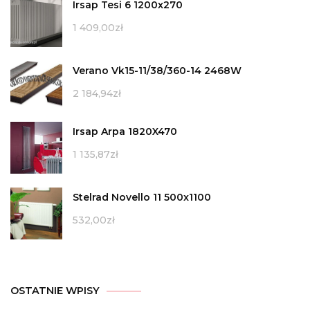
Irsap Tesi 6 1200x270
1 409,00
zł
Verano Vk15-11/38/360-14 2468W
2 184,94
zł
Irsap Arpa 1820X470
1 135,87
zł
Stelrad Novello 11 500x1100
532,00
zł
OSTATNIE WPISY