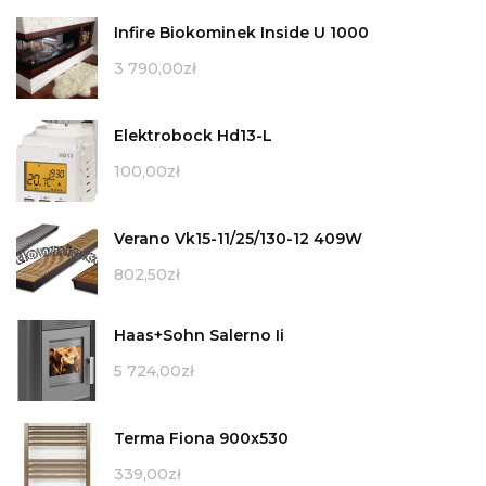
Infire Biokominek Inside U 1000
3 790,00
zł
Elektrobock Hd13-L
100,00
zł
Verano Vk15-11/25/130-12 409W
802,50
zł
Haas+Sohn Salerno Ii
5 724,00
zł
Terma Fiona 900x530
339,00
zł