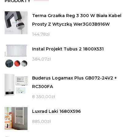
PRODUKTY
Terma Grzałka Reg 3 300 W Biała Kabel
Prosty Z Wtyczką Wer3G03B916W
144,78
zł
Instal Projekt Tubus 2 1800X531
384,07
zł
Buderus Logamax Plus GB072-24V2 +
RC300FA
8 350,00
zł
Luxrad Laki 1680X596
885,00
zł