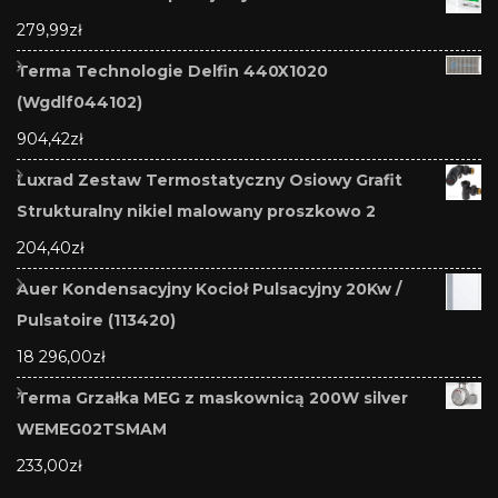
279,99
zł
Terma Technologie Delfin 440X1020
(Wgdlf044102)
904,42
zł
Luxrad Zestaw Termostatyczny Osiowy Grafit
Strukturalny nikiel malowany proszkowo 2
204,40
zł
Auer Kondensacyjny Kocioł Pulsacyjny 20Kw /
Pulsatoire (113420)
18 296,00
zł
Terma Grzałka MEG z maskownicą 200W silver
WEMEG02TSMAM
233,00
zł