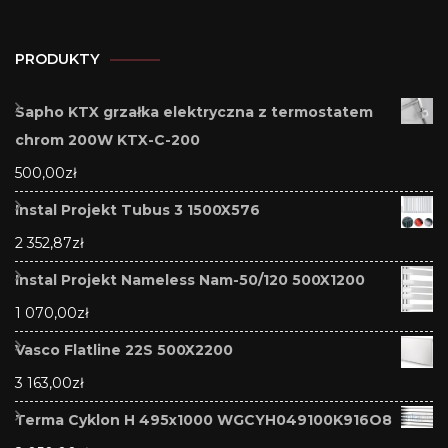
PRODUKTY
Sapho KTX grzałka elektryczna z termostatem
chrom 200W KTX-C-200
500,00
zł
Instal Projekt Tubus 3 1500X576
2 352,87
zł
Instal Projekt Nameless Nam-50/120 500X1200
1 070,00
zł
Vasco Flatline 22S 500X2200
3 163,00
zł
Terma Cyklon H 495x1000 WGCYH049100K916O8