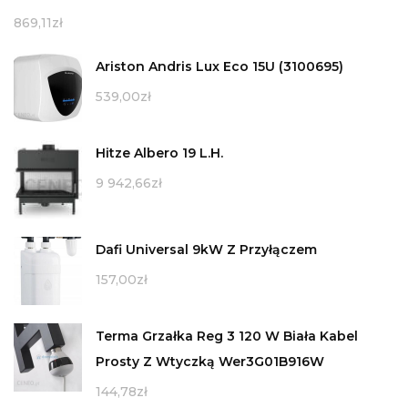
869,11
zł
Ariston Andris Lux Eco 15U (3100695)
539,00
zł
Hitze Albero 19 L.H.
9 942,66
zł
Dafi Universal 9kW Z Przyłączem
157,00
zł
Terma Grzałka Reg 3 120 W Biała Kabel
Prosty Z Wtyczką Wer3G01B916W
144,78
zł