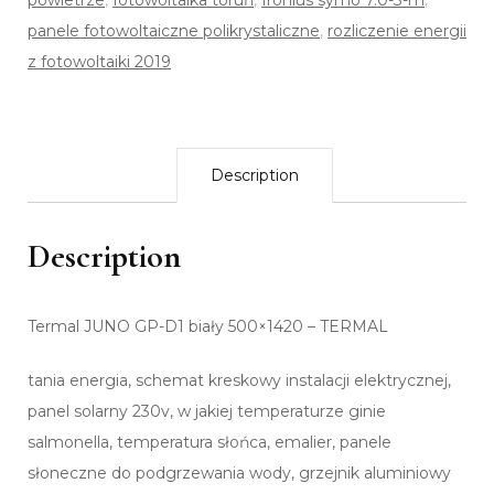
powietrze
,
fotowoltaika toruń
,
fronius symo 7.0-3-m
,
panele fotowoltaiczne polikrystaliczne
,
rozliczenie energii
z fotowoltaiki 2019
Description
Description
Termal JUNO GP-D1 biały 500×1420 – TERMAL
tania energia, schemat kreskowy instalacji elektrycznej,
panel solarny 230v, w jakiej temperaturze ginie
salmonella, temperatura słońca, emalier, panele
słoneczne do podgrzewania wody, grzejnik aluminiowy