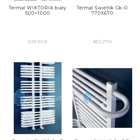
Termal WIKTORIA biały
Termal Świetlik Gk-O
500×1000
770X670
539,00
zł
852,27
zł