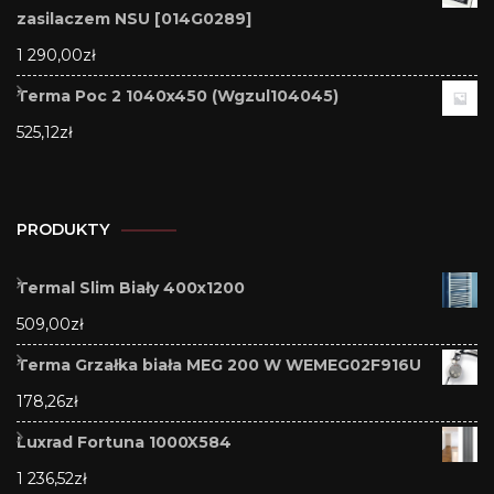
zasilaczem NSU [014G0289]
1 290,00
zł
Terma Poc 2 1040x450 (Wgzul104045)
525,12
zł
PRODUKTY
Termal Slim Biały 400x1200
509,00
zł
Terma Grzałka biała MEG 200 W WEMEG02F916U
178,26
zł
Luxrad Fortuna 1000X584
1 236,52
zł