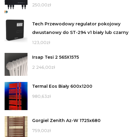
250,00
zł
Tech Przewodowy regulator pokojowy
dwustanowy do ST-294 v1 biały lub czarny
123,00
zł
Irsap Tesi 2 565X1575
2 246,00
zł
Termal Eos Biały 600x1200
980,63
zł
Gorgiel Zenith Az-W 1725x680
759,00
zł