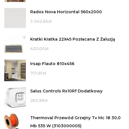
Radox Nova Horizontal 560x2000
3 042,66
zł
Kratki Kratka 22X45 Pozłacana Z Żaluzją
420,00
zł
Irsap Flauto 810x456
701,81
zł
Salus Controls Rx10Rf Dodatkowy
263,99
zł
Thermoval Przewód Grzejny Tv Mc 18 30,0
Mb 535 W (3103000005)