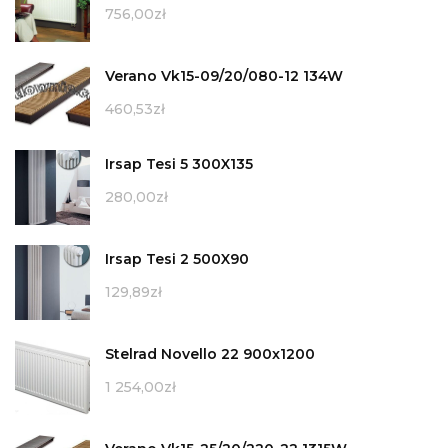
756,00
zł
Verano Vk15-09/20/080-12 134W
460,53
zł
Irsap Tesi 5 300X135
280,00
zł
Irsap Tesi 2 500X90
129,89
zł
Stelrad Novello 22 900x1200
1 254,00
zł