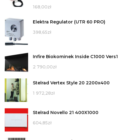
168,00
zł
Elektra Regulator (UTR 60 PRO)
398,65
zł
Infire Biokominek Inside C1000 Vers1
2 790,00
zł
Stelrad Vertex Style 20 2200x400
1 972,28
zł
Stelrad Novello 21 400X1000
604,85
zł