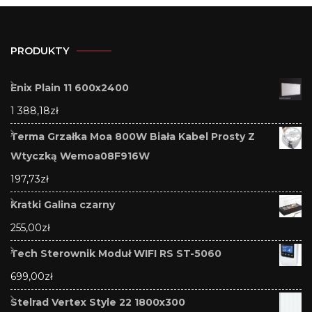
PRODUKTY
Enix Plain 11 600x2400
1 388,18
zł
Terma Grzałka Moa 800W Biała Kabel Prosty Z
Wtyczką Wemoa08F916W
197,73
zł
Kratki Galina czarny
255,00
zł
Tech Sterownik Moduł WIFI RS ST-5060
699,00
zł
Stelrad Vertex Style 22 1800x300