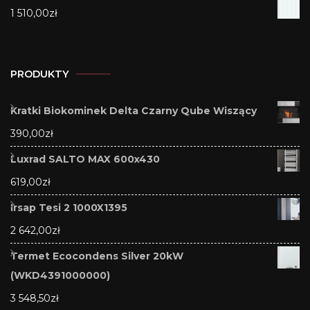
1 510,00
zł
PRODUKTY
Kratki Biokominek Delta Czarny Qube Wiszący
390,00
zł
Luxrad SALTO MAX 600x430
619,00
zł
Irsap Tesi 2 1000X1395
2 642,00
zł
Termet Ecocondens Silver 20kW
(WKD4391000000)
3 548,50
zł