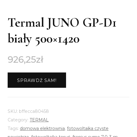
Termal JUNO GP-D1
biały 500×1420
926,25
zł
SPRAWDŹ SAM!
SKU:
bffecca80458
Category:
TERMAL
Tags:
domowa elektrownia
,
fotowoltaika czyste