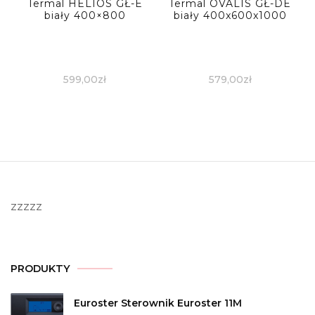
Termal HELIOS GŁ-E
Termal OVALIS GŁ-DE
biały 400×800
biały 400x600x1000
599,00
zł
579,00
zł
zzzzz
PRODUKTY
Euroster Sterownik Euroster 11M