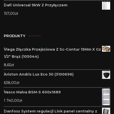
Dafi Universal 9kW Z Przyłączem
157,00
zł
PRODUKTY
Viega Złączka Przejściowa Z Sc-Contur 15Mm X Gz
1/2" Brąz (105044)
8,65
zł
Ariston Andris Lux Eco 30 (3100696)
638,00
zł
Vasco Malva BSM-S 600x1689
1 740,00
zł
Danfoss System regulacji Link panel centralny z