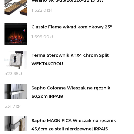
Verano Vk15-25/20/220-22 1315W
1 322,01
zł
Classic Flame wkład kominkowy 23"
1 699,00
zł
Terma Sterownik KTX4 chrom Split
WEKT4KCROU
423,35
zł
Sapho Colonna Wieszak na ręcznik
60,2cm IRPA18
331,71
zł
Sapho MAGNIFICA Wieszak na ręcznik
45,6cm ze stali nierdzewnej IRPA15