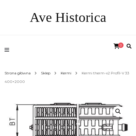
Ave Historica
0
Strona główna
Sklep
Kermi
Kermi therm-x2 Profil-V 33
400×2000