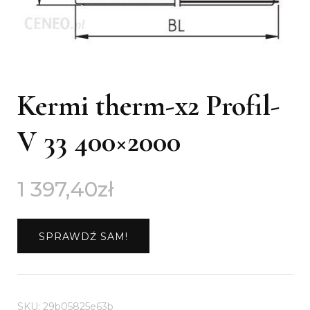
Kermi therm-x2 Profil-
V 33 400×2000
1 397,40
zł
SPRAWDŹ SAM!
SKU:
29b05825e63b