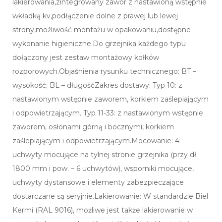
lakierowania,zintegrowany zawór z nastawioną wstępnie
wkładką kv,podłączenie dolne z prawej lub lewej
strony,możliwość montażu w opakowaniu,dostępne
wykonanie higieniczne.Do grzejnika każdego typu
dołączony jest zestaw montażowy kołków
rozporowych.Objaśnienia rysunku technicznego: BT –
wysokość; BL – długośćZakres dostawy: Typ 10: z
nastawionym wstępnie zaworem, korkiem zaślepiającym
i odpowietrzającym. Typ 11-33: z nastawionym wstępnie
zaworem, osłonami górną i bocznymi, korkiem
zaślepiającym i odpowietrzającym.Mocowanie: 4
uchwyty mocujące na tylnej stronie grzejnika (przy dł.
1800 mm i pow. – 6 uchwytów), wsporniki mocujące,
uchwyty dystansowe i elementy zabezpieczające
dostarczane są seryjnie.Lakierowanie: W standardzie Biel
Kermi (RAL 9016), możliwe jest także lakierowanie w