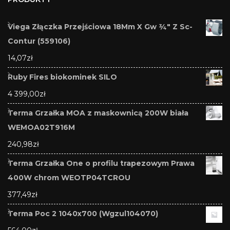
Viega Złączka Przejściowa 18Mm X Gw ¾" Z Sc-
Contur (559106)
14,07
zł
Ruby Fires biokominek SILO
4 399,00
zł
Terma Grzałka MOA z maskownicą 200W biała
WEMOA02T916M
240,98
zł
Terma Grzałka One o profilu trapezowym Prawa
400W chrom WEOTP04TCROU
377,49
zł
Terma Poc 2 1040x700 (Wgzul104070)