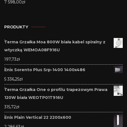
7 598,00
zł
PRODUKTY
Terma Grzałka Moa 800W biała kabel spiralny z
wtyczką WEMOA08F916U
197,73
zł
Enix Sorento Plus Srp-1400 1400x486
5 336,25
zł
Terma Grzałka One o profilu trapezowym Prawa
120W biała WEOTP01T916U
315,72
zł
Enix Plain Vertical 22 2200x600
2 286,63
zł