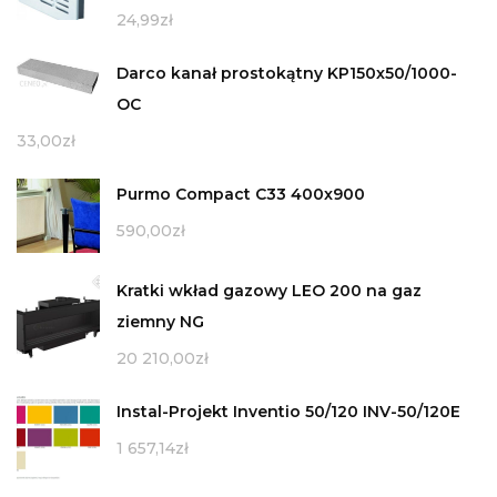
24,99
zł
Darco kanał prostokątny KP150x50/1000-
OC
33,00
zł
Purmo Compact C33 400x900
590,00
zł
Kratki wkład gazowy LEO 200 na gaz
ziemny NG
20 210,00
zł
Instal-Projekt Inventio 50/120 INV-50/120E
1 657,14
zł