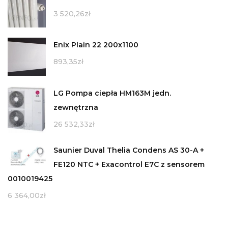
3 520,26
zł
Enix Plain 22 200x1100
893,35
zł
LG Pompa ciepła HM163M jedn.
zewnętrzna
26 532,33
zł
Saunier Duval Thelia Condens AS 30-A +
FE120 NTC + Exacontrol E7C z sensorem
0010019425
6 364,00
zł