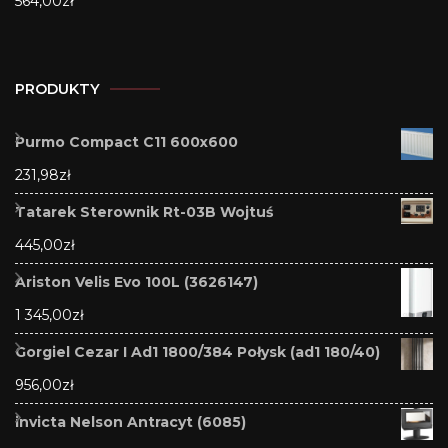
564,00
zł
PRODUKTY
Purmo Compact C11 600x600
231,98
zł
Tatarek Sterownik Rt-03B Wojtuś
445,00
zł
Ariston Velis Evo 100L (3626147)
1 345,00
zł
Gorgiel Cezar I Ad1 1800/384 Połysk (ad1 180/40)
956,00
zł
invicta Nelson Antracyt (6085)