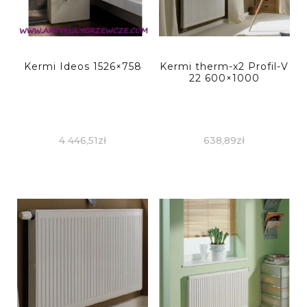
Kermi Ideos 1526×758
Kermi therm-x2 Profil-V
22 600×1000
4 446,51
zł
638,89
zł