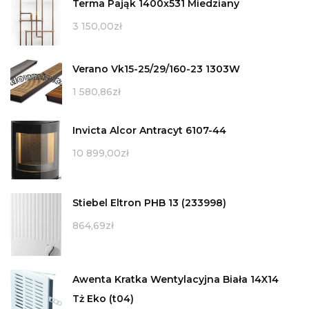
Terma Pająk 1400x531 Miedziany
3 150,00
zł
Verano Vk15-25/29/160-23 1303W
1 580,86
zł
Invicta Alcor Antracyt 6107-44
10 899,00
zł
Stiebel Eltron PHB 13 (233998)
864,69
zł
Awenta Kratka Wentylacyjna Biała 14X14
Tż Eko (t04)