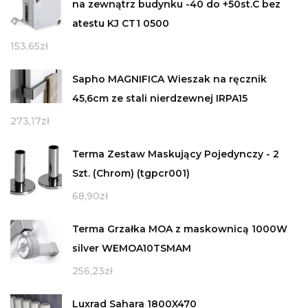
na zewnątrz budynku -40 do +50st.C bez
atestu KJ CT1 0500
153,65
zł
Sapho MAGNIFICA Wieszak na ręcznik
45,6cm ze stali nierdzewnej IRPA15
273,17
zł
Terma Zestaw Maskujący Pojedynczy - 2
Szt. (Chrom) (tgpcr001)
68,90
zł
Terma Grzałka MOA z maskownicą 1000W
silver WEMOA10TSMAM
256,23
zł
Luxrad Sahara 1800X470