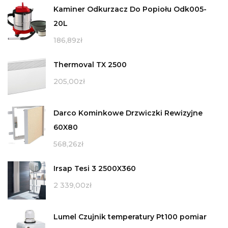
Kaminer Odkurzacz Do Popiołu Odk005-
20L
186,89
zł
Thermoval TX 2500
205,00
zł
Darco Kominkowe Drzwiczki Rewizyjne
60X80
568,26
zł
Irsap Tesi 3 2500X360
2 339,00
zł
Lumel Czujnik temperatury Pt100 pomiar