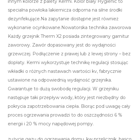
innym kolorze z palety Kermi. Kolor biały Hygienic to
specialna powłoka lakiernicza odporna na silne środki
dezynfekujące.Na zapytanie dostępne jest również
wykonanie ocynkowane.Nowatorska technika zaworowa
Każdy grzejnik Therm X2 posiada zintegrowany garnitur
zaworowy. Zawór dopasowany jest do wydajności
grzewczej. Podłączenie z prawej lub z lewej strony – bez
dopłaty. Kermi wykorzystuje technikę regulacji stosując
wkładki o różnych nastawach wartości kv, fabrycznie
ustawione na odpowiednią wydajność grzejnika.
Gwarantuje to dużą swobodę regulacji. W grzejniku
następuje taki przepływ wody, który jest niezbędny do
pokrycia zapotrzebowania ciepła. Biorąc pod uwagę cały
proces ogrzewania prowadzi to do oszczędności 6 %
energii i 20 % mocy napędowej pompy.
zużycie gazu do ogrzewania domu, kw przelicznik, basco