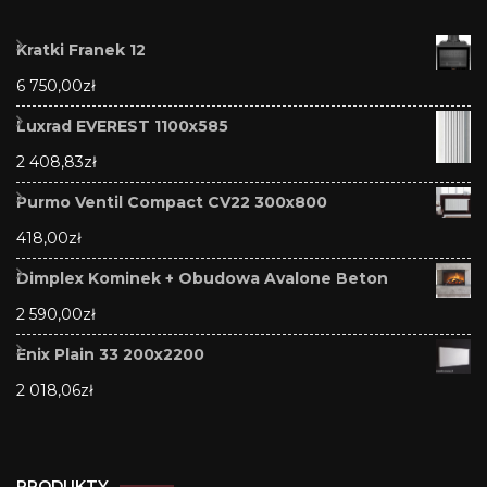
Kratki Franek 12
6 750,00
zł
Luxrad EVEREST 1100x585
2 408,83
zł
Purmo Ventil Compact CV22 300x800
418,00
zł
Dimplex Kominek + Obudowa Avalone Beton
2 590,00
zł
Enix Plain 33 200x2200
2 018,06
zł
PRODUKTY