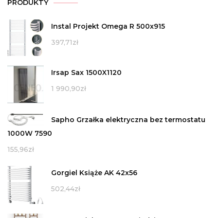
PRODUKTY
Instal Projekt Omega R 500x915
397,71
zł
Irsap Sax 1500X1120
1 990,90
zł
Sapho Grzałka elektryczna bez termostatu
1000W 7590
155,96
zł
Gorgiel Książe AK 42x56
502,44
zł