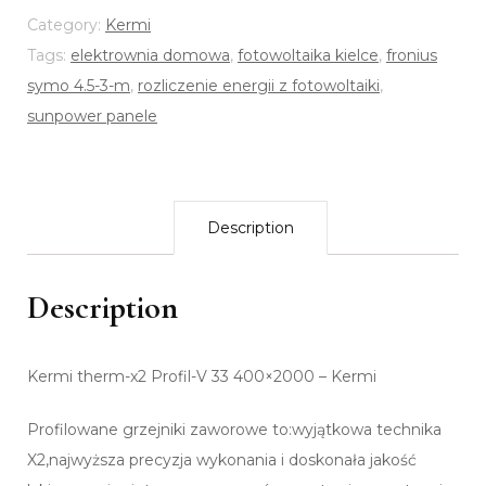
Category:
Kermi
Tags:
elektrownia domowa
,
fotowoltaika kielce
,
fronius
symo 4.5-3-m
,
rozliczenie energii z fotowoltaiki
,
sunpower panele
Description
Description
Kermi therm-x2 Profil-V 33 400×2000 – Kermi
Profilowane grzejniki zaworowe to:wyjątkowa technika
X2,najwyższa precyzja wykonania i doskonała jakość