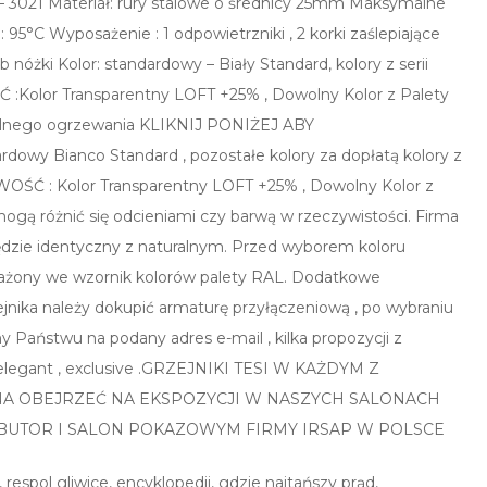
2 – 3021 Materiał: rury stalowe o średnicy 25mm Maksymalne
95°C Wyposażenie : 1 odpowietrzniki , 2 korki zaślepiające
óżki Kolor: standardowy – Biały Standard, kolory z serii
OŚĆ :Kolor Transparentny LOFT +25% , Dowolny Kolor z Palety
tralnego ogrzewania KLIKNIJ PONIŻEJ ABY
dowy Bianco Standard , pozostałe kolory za dopłatą kolory z
, NOWOŚĆ : Kolor Transparentny LOFT +25% , Dowolny Kolor z
ogą różnić się odcieniami czy barwą w rzeczywistości. Firma
ędzie identyczny z naturalnym. Przed wyborem koloru
sażony we wzornik kolorów palety RAL. Dodatkowe
jnika należy dokupić armaturę przyłączeniową , po wybraniu
 Państwu na podany adres e-mail , kilka propozycji z
 elegant , exclusive .GRZEJNIKI TESI W KAŻDYM Z
ŻNA OBEJRZEĆ NA EKSPOZYCJI W NASZYCH SALONACH
UTOR I SALON POKAZOWYM FIRMY IRSAP W POLSCE
respol gliwice, encyklopedii, gdzie najtańszy prąd,