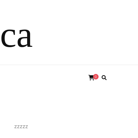
ica
0
zzzzz