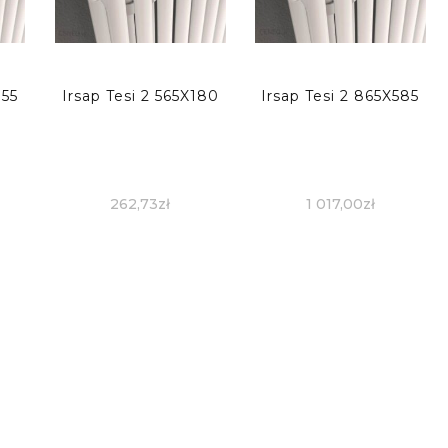
855
Irsap Tesi 2 565X180
Irsap Tesi 2 865X585
262,73
zł
1 017,00
zł