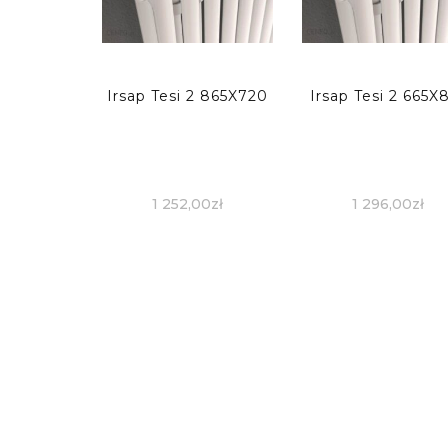
Irsap Tesi 2 865X720
Irsap Tesi 2 665X
1 252,00
zł
1 296,00
zł