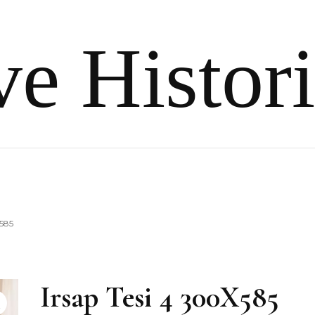
e Histor
X585
Irsap Tesi 4 300X585