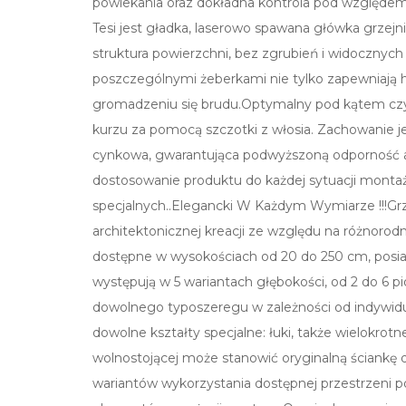
powlekania oraz dokładna kontrola pod względe
Tesi jest gładka, laserowo spawana główka grzejn
struktura powierzchni, bez zgrubień i widoczny
poszczególnymi żeberkami nie tylko zapewniają h
gromadzeniu się brudu.Optymalny pod kątem czy
kurzu za pomocą szczotki z włosia. Zachowanie 
cynkowa, gwarantująca podwyższoną odporność 
dostosowanie produktu do każdej sytuacji montażo
specjalnych..Elegancki W Każdym Wymiarze !!!Grzej
architektonicznej kreacji ze względu na różnorod
dostępne w wysokościach od 20 do 250 cm, posiada
występują w 5 wariantach głębokości, od 2 do 6 
dowolnego typoszeregu w zależności od indywidu
dowolne kształty specjalne: łuki, także wielokro
wolnostojącej może stanowić oryginalną ściankę 
wariantów wykorzystania dostępnej przestrzeni po