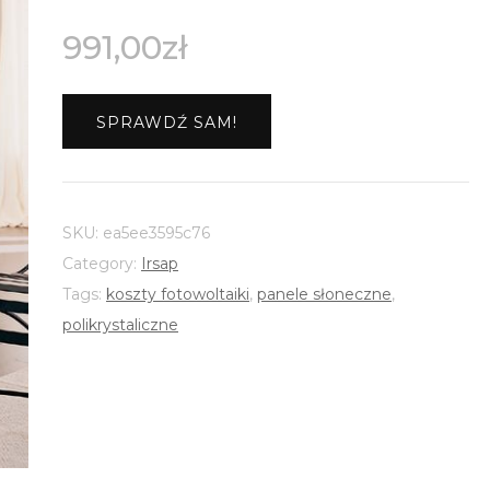
991,00
zł
SPRAWDŹ SAM!
SKU:
ea5ee3595c76
Category:
Irsap
Tags:
koszty fotowoltaiki
,
panele słoneczne
,
polikrystaliczne