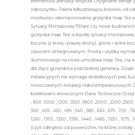
elementów aranżacji wnętrza. Oryginalne wersje 
odpoczynku .Paleta kilkudziesięciu kolorów, od od
możliwości wkomponowania grzejnika Irsap Tes w
Sytuacji Montażowej !!!Stare czy nowe budownic
grzejnika Irsap Tesi w każdej sytuacji montażowe
boczne (z lewej i prawej strony), górne i dolne
zaworem zintegrowanym. Prostą i szybką wymian
aluminiowego na nowe umożliwia Irsap Tesi „na
dla złącz grzejników poprzedniej generacji. Dzięk
instalacyjnych nie wymaga dodatkowych prac budo
nowoczesnych instalacji niskotemperaturowych. 
kolektorami słonecznymi Dane Techniczne Grzejni
, 900 ,1000 , 1200 ,1500 ,1800 ,2000 , 2200 ,2500 
360 , 405 , 450 , 495 , 540 , 585 , 630 , 675 , 720 , 76
1260 , 1305 , 1350 , 1395 , 1440 , 1485 , 1530 , 1575
(czyli odległość od powierzchni, na której zost