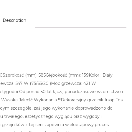
Description
0Szerokość (mm): 585Głębokość (mm): 139Kolor : Biały
ewcza: 547 W (75/65/20 )Moc grzewcza: 421 W
 do 5 tygodni Od ponad 50 lat łączą ponadczasowe wzornictwo i
 Wysoka Jakość Wykonania !!!Dekoracyjny grzejnik Irsap Tesi
ażdym szczególe, zaś jego wykonanie doprowadzono do
iu trwałego, estetycznego wyglądu oraz wygody i
grzejników z tej serii zapewnia wieloetapowy proces