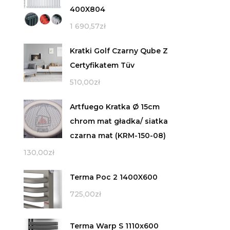
400X804
1 690,57
zł
Kratki Golf Czarny Qube Z
Certyfikatem Tüv
510,00
zł
Artfuego Kratka Ø 15cm
chrom mat gładka/ siatka
czarna mat (KRM-150-08)
130,00
zł
Terma Poc 2 1400X600
725,00
zł
Terma Warp S 1110x600