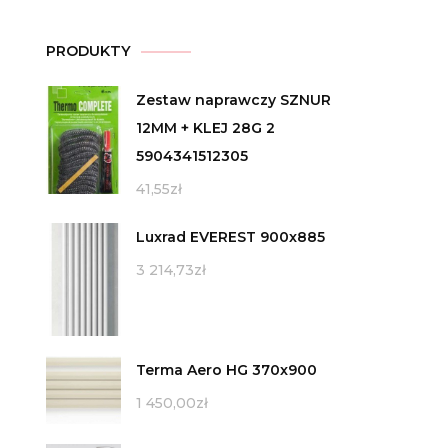
PRODUKTY
Zestaw naprawczy SZNUR
12MM + KLEJ 28G 2
5904341512305
41,55
zł
Luxrad EVEREST 900x885
3 214,73
zł
Terma Aero HG 370x900
1 450,00
zł