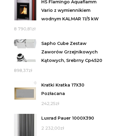
HS Flamingo Aquaflamm
Vario z wymiennikiem
wodnym KALMAR 11/5 kW
8 790,81
zł
Sapho Cube Zestaw
Zaworów Grzejnikowych
Kątowych, Srebrny Cp4520
898,37
zł
Kratki Kratka 17X30
Pozłacana
242,25
zł
Luxrad Pauer 1000X390
2 232,00
zł