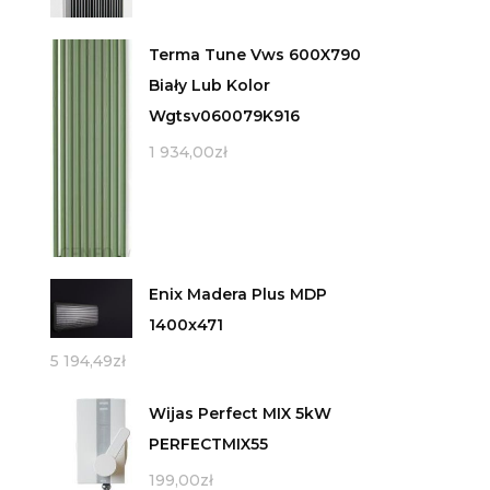
Terma Tune Vws 600X790
Biały Lub Kolor
Wgtsv060079K916
1 934,00
zł
Enix Madera Plus MDP
1400x471
5 194,49
zł
Wijas Perfect MIX 5kW
PERFECTMIX55
199,00
zł