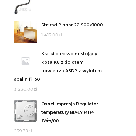
Stelrad Planar 22 900x1000
1 415,00
zł
Kratki piec wolnostojący
Koza K6 z dolotem
powietrza ASDP z wylotem
spalin fi 150
3 230,00
zł
Ospel Impresja Regulator
temperatury BIAŁY RTP-
1Y/m/00
259,39
zł