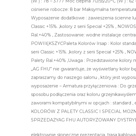
(W ) : 78 – 3777 Moc cieplna 70/55/20°C (W ) : 6
ciśnienie robocze: 8 bar Maksymalna temperatura: 
Wyposażenie dodatkowe : zawieszenia ścienne lub n
Classic +15%. ,kolory z serii Special +25% , NOW
Ral.+40% , Zastosowanie: wodne instalacje cen
POWIIĘKSZYĆPaleta Kolorów Irsap : Kolor standar
serii Classic +15%. ,kolory z serii Special +25% 
Palety Ral.+40% ,Uwaga : Przedstawione kolory m
„AG FHU” nie gwarantuje, że wyświetlany kolor b
zapraszamy do naszego salonu , który jest wypo
wyposażenie – Armatura przyłączeniowa : Do grze
sposobu podłączenia oraz koloru grzejnikawyślemy
zaworami kompatybilnymi w opcjach : standard ,
KOLORÓW Z PALETY CLASSIC I SPECIAL MO
SPRZEDAŻYAG FHU AUTORYZOWANY DYSTRYB
elektrownie słoneczne prezentacja, trasa kablowa, 