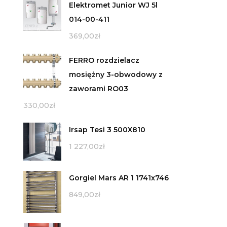
Elektromet Junior WJ 5l
014-00-411
369,00
zł
FERRO rozdzielacz
mosiężny 3-obwodowy z
zaworami RO03
330,00
zł
Irsap Tesi 3 500X810
1 227,00
zł
Gorgiel Mars AR 1 1741x746
849,00
zł