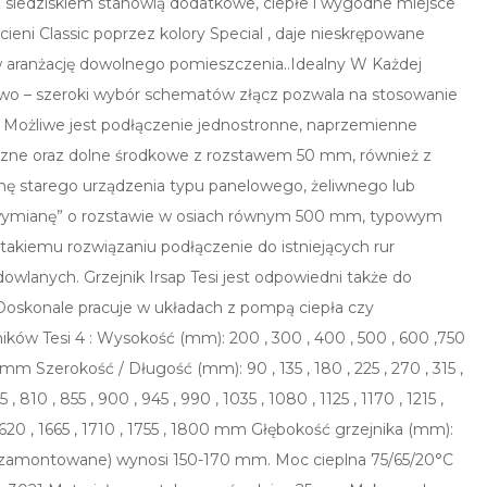
z siedziskiem stanowią dodatkowe, ciepłe i wygodne miejsce
cieni Classic poprzez kolory Special , daje nieskrępowane
 aranżację dowolnego pomieszczenia..Idealny W Każdej
two – szeroki wybór schematów złącz pozwala na stosowanie
j. Możliwe jest podłączenie jednostronne, naprzemienne
 boczne oraz dolne środkowe z rozstawem 50 mm, również z
ę starego urządzenia typu panelowego, żeliwnego lub
 wymianę” o rozstawie w osiach równym 500 mm, typowym
i takiemu rozwiązaniu podłączenie do istniejących rur
wlanych. Grzejnik Irsap Tesi jest odpowiedni także do
Doskonale pracuje w układach z pompą ciepła czy
ków Tesi 4 : Wysokość (mm): 200 , 300 , 400 , 500 , 600 ,750
mm Szerokość / Długość (mm): 90 , 135 , 180 , 225 , 270 , 315 ,
5 , 810 , 855 , 900 , 945 , 990 , 1035 , 1080 , 1125 , 1170 , 1215 ,
 , 1620 , 1665 , 1710 , 1755 , 1800 mm Głębokość grzejnika (mm):
ały zamontowane) wynosi 150-170 mm. Moc cieplna 75/65/20°C