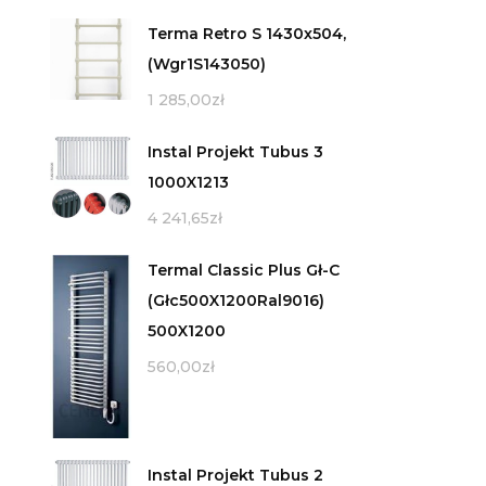
Terma Retro S 1430x504,
(Wgr1S143050)
1 285,00
zł
Instal Projekt Tubus 3
1000X1213
4 241,65
zł
Termal Classic Plus Gł-C
(Głc500X1200Ral9016)
500X1200
560,00
zł
Instal Projekt Tubus 2