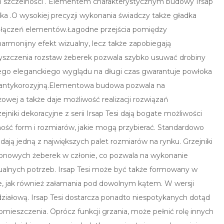
m szczelności . Elementem charakterystycznym budowy Irsap
ika .O wysokiej precyzji wykonania świadczy także gładka
ch łączeń elementów.Łagodne przejścia pomiędzy
armonijny efekt wizualny, lecz także zapobiegają
szczenia rozstaw żeberek pozwala szybko usuwać drobiny
jego eleganckiego wyglądu na długi czas gwarantuje powłoka
antykorozyjną.Elementowa budowa pozwala na
wej a także daje możliwość realizacji rozwiązań
niki dekoracyjne z serii Irsap Tesi dają bogate możliwości
ność form i rozmiarów, jakie mogą przybierać. Standardowo
ją jedną z największych palet rozmiarów na rynku. Grzejniki
pionowych żeberek w członie, co pozwala na wykonanie
alnych potrzeb. Irsap Tesi może być także formowany w
tne, jak również załamania pod dowolnym kątem. W wersji
działową. Irsap Tesi dostarcza ponadto niespotykanych dotąd
mieszczenia. Oprócz funkcji grzania, może pełnić rolę innych