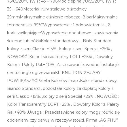
75/65/20°C (W ) : 43 – 796Moc cieplna 70/55/20°C (W ) :
35 – 640Materiał: rury stalowe o średnicy
25mmMaksymalne ciśnienie robocze: 8 barMaksymalna
temperatura: 95°CWyposażenie : 1 odpowietrzniki , 2
korki zaślepiająceWyposażenie dodatkowe : zawieszenia
ścienne lub nóżkiKolor: standardowy – Biały Standard,
kolory z serii Classic +15%. ,kolory z serii Special +25% ,
NOWOŚĆ :Kolor Transparentny LOFT +25% , Dowolny
Kolor z Palety Ral.+40% ,Zastosowanie: wodne instalacje
centralnego ogrzewaniaKLIKNIJ PONIŻEJ ABY
POWIIĘKSZYĆPaleta Kolorów Irsap :Kolor standardowy
Bianco Standard , pozostałe kolory za dopłatą kolory z
serii Classic +15%. ,kolory z serii Special +25% , NOWOŚĆ :
Kolor Transparentny LOFT +25% , Dowolny Kolor z Palety
Ral.+40% ,Uwaga : Przedstawione kolory mogą różnić się
odcieniami czy barwą w rzeczywistości. Firma „AG FHU”