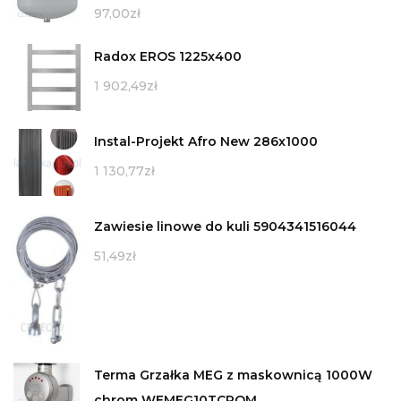
97,00
zł
Radox EROS 1225x400
1 902,49
zł
Instal-Projekt Afro New 286x1000
1 130,77
zł
Zawiesie linowe do kuli 5904341516044
51,49
zł
Terma Grzałka MEG z maskownicą 1000W
chrom WEMEG10TCROM