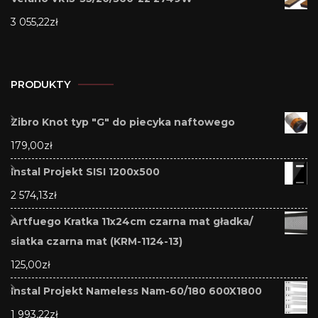
3 055,22
zł
PRODUKTY
Zibro Knot typ "G" do piecyka naftowego
179,00
zł
Instal Projekt SISI 1200x500
2 574,13
zł
Artfuego Kratka 11x24cm czarna mat gładka/
siatka czarna mat (KRM-1124-13)
125,00
zł
Instal Projekt Nameless Nam-60/180 600X1800
1 993,22
zł