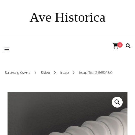
Ave Historica
0
Strona główna
Sklep
Irsap
Irsap Tesi 2 565X180