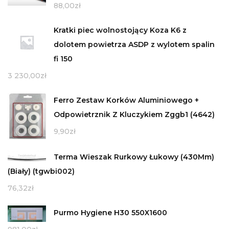
88,00
zł
Kratki piec wolnostojący Koza K6 z
dolotem powietrza ASDP z wylotem spalin
fi 150
3 230,00
zł
Ferro Zestaw Korków Aluminiowego +
Odpowietrznik Z Kluczykiem Zggb1 (4642)
9,90
zł
Terma Wieszak Rurkowy Łukowy (430Mm)
(Biały) (tgwbi002)
76,32
zł
Purmo Hygiene H30 550X1600