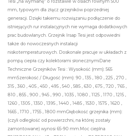
Tesi „na wymianę” o rozstawie w osiach równym 500
mm, typowym dla złącz grzejników poprzedniej
generacji. Dzięki takiemu rozwiązaniu podłączenie do
istniejących rur instalacyjnych nie wymaga dodatkowych
prac budowlanych. Grzejnik Irsap Tesi jest odpowiedni
także do nowoczesnych instalacji
niskotemperaturowych. Doskonale pracuje w układach z
pompą ciepła czy kolektorami słonecznymiDane
Techniczne Grzejników Tesi : Wysokość (mm): 565
mmSzerokość / Długość (mm): 90 , 135 , 180 , 225 , 270 ,
315 , 360 , 405 , 450 , 495 , 540 , 585 , 630 , 675 , 720 , 765 ,
810 , 855 , 900 , 945 , 990 , 1035 , 1080 , 1125 , 1170 , 1215 ,
1260 , 1305 , 1350 , 1395 , 1440 , 1485 , 1530 , 1575 , 1620 ,
1665 , 1710 , 1755 , 1800 mmGłębokość grzejnika (mm):
(czyli odległość od powierzchni, na której zostały
zamontowane) wynosi 65-90 mm.Moc cieplna