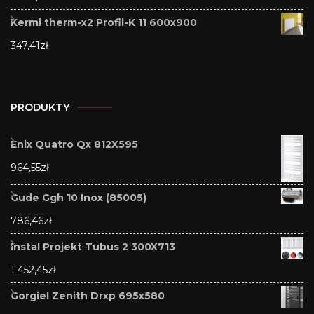
Kermi therm-x2 Profil-K 11 600x900
347,41
zł
PRODUKTY
Enix Quatro Qx 812X595
964,55
zł
Gude Ggh 10 Inox (85005)
786,46
zł
Instal Projekt Tubus 2 300X713
1 452,45
zł
Gorgiel Zenith Drxp 695x580