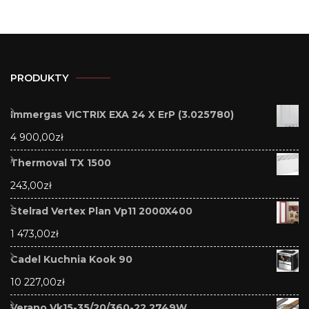
PRODUKTY
Immergas VICTRIX EXA 24 X ErP (3.025780)
4 900,00
zł
Thermoval TX 1500
243,00
zł
Stelrad Vertex Plan Vp11 2000X400
1 473,00
zł
Cadel Kuchnia Kook 90
10 227,00
zł
Verano Vk15-35/20/360-22 2749W