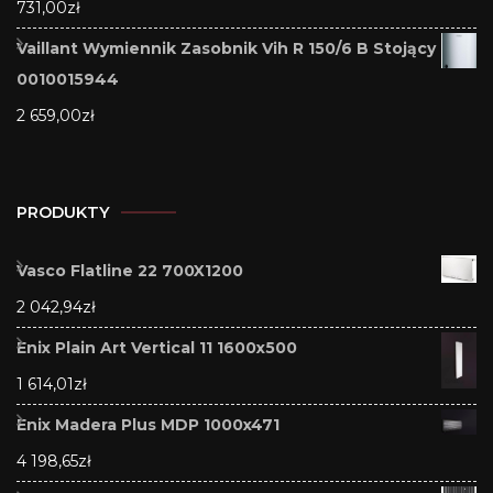
731,00
zł
Vaillant Wymiennik Zasobnik Vih R 150/6 B Stojący
0010015944
2 659,00
zł
PRODUKTY
Vasco Flatline 22 700X1200
2 042,94
zł
Enix Plain Art Vertical 11 1600x500
1 614,01
zł
Enix Madera Plus MDP 1000x471
4 198,65
zł