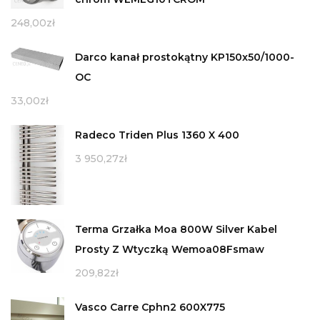
248,00
zł
Darco kanał prostokątny KP150x50/1000-
OC
33,00
zł
Radeco Triden Plus 1360 X 400
3 950,27
zł
Terma Grzałka Moa 800W Silver Kabel
Prosty Z Wtyczką Wemoa08Fsmaw
209,82
zł
Vasco Carre Cphn2 600X775