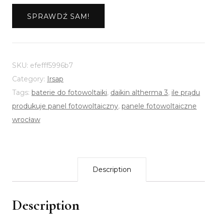
SPRAWDŹ SAM!
SKU:
efefff5996b7
Category:
Irsap
Tags:
baterie do fotowoltaiki
,
daikin altherma 3
,
ile prądu
produkuje panel fotowoltaiczny
,
panele fotowoltaiczne
wrocław
Description
Description