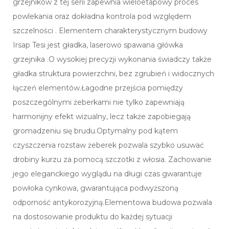
grzejników z tej serii zapewnia wieloetapowy proces
powlekania oraz dokładna kontrola pod względem
szczelności . Elementem charakterystycznym budowy
Irsap Tesi jest gładka, laserowo spawana główka
grzejnika .O wysokiej precyzji wykonania świadczy także
gładka struktura powierzchni, bez zgrubień i widocznych
łączeń elementów.Łagodne przejścia pomiędzy
poszczególnymi żeberkami nie tylko zapewniają
harmonijny efekt wizualny, lecz także zapobiegają
gromadzeniu się brudu.Optymalny pod kątem
czyszczenia rozstaw żeberek pozwala szybko usuwać
drobiny kurzu za pomocą szczotki z włosia. Zachowanie
jego eleganckiego wyglądu na długi czas gwarantuje
powłoka cynkowa, gwarantująca podwyższoną
odporność antykorozyjną.Elementowa budowa pozwala
na dostosowanie produktu do każdej sytuacji