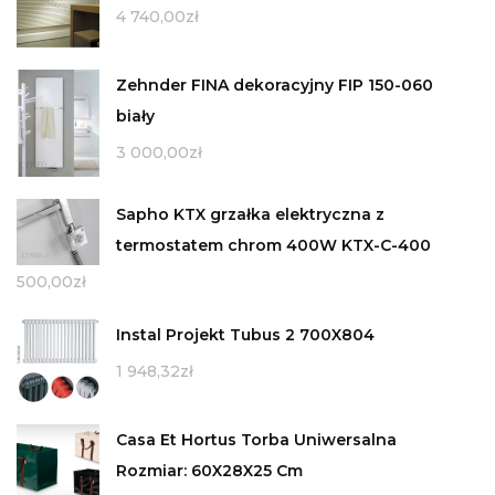
4 740,00
zł
Zehnder FINA dekoracyjny FIP 150-060
biały
3 000,00
zł
Sapho KTX grzałka elektryczna z
termostatem chrom 400W KTX-C-400
500,00
zł
Instal Projekt Tubus 2 700X804
1 948,32
zł
Casa Et Hortus Torba Uniwersalna
Rozmiar: 60X28X25 Cm