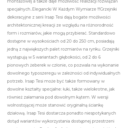
montażowej a także daje możliwość realizacji rozwiązań
specjalnych..Elegancki W Każdym Wymiarze !!!Grzejniki
dekoracyjne z serii Irsap Tesi dają bogate możliwości
architektonicznej kreacji ze względu na różnorodność
form i rozmiarów, jakie mogą przybierać. Standardowo
dostępne w wysokościach od 20 do 250 cm, posiadają
jedną z największych palet rozmiarów na rynku. Grzejniki
występują w 5 wariantach głębokości, od 2 do 6
pionowych żeberek w członie, co pozwala na wykonanie
dowolnego typoszeregu w zależności od indywidualnych
potrzeb. Irsap Tesi może być także formowany w
dowolne kształty specjalne: łuki, także wielokrotne, jak
również załamania pod dowolnym kątem. W wersji
wolnostojącej może stanowić oryginalną ściankę
działową. Irsap Tesi dostarcza ponadto niespotykanych
dotąd wariantów wykorzystania dostępnej przestrzeni