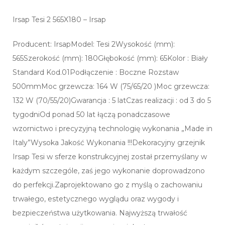
Irsap Tesi 2 565X180 – Irsap
Producent: IrsapModel: Tesi 2Wysokość (mm):
565Szerokość (mm): 180Głębokość (mm): 65Kolor : Biały
Standard Kod.01Podłączenie : Boczne Rozstaw
500mmMoc grzewcza: 164 W (75/65/20 )Moc grzewcza:
132 W (70/55/20)Gwarancja : 5 latCzas realizacji : od 3 do 5
tygodniOd ponad 50 lat łączą ponadczasowe
wzornictwo i precyzyjną technologię wykonania „Made in
Italy”Wysoka Jakość Wykonania !!!Dekoracyjny grzejnik
Irsap Tesi w sferze konstrukcyjnej został przemyślany w
każdym szczególe, zaś jego wykonanie doprowadzono
do perfekcji.Zaprojektowano go z myślą o zachowaniu
trwałego, estetycznego wyglądu oraz wygody i
bezpieczeństwa użytkowania. Najwyższą trwałość