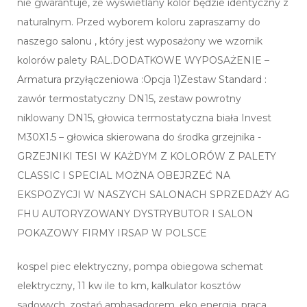
nie gwarantuje, że wyświetlany kolor będzie identyczny z
naturalnym. Przed wyborem koloru zapraszamy do
naszego salonu , który jest wyposażony we wzornik
kolorów palety RAL.DODATKOWE WYPOSAŻENIE –
Armatura przyłączeniowa :Opcja 1)Zestaw Standard :
zawór termostatyczny DN15, zestaw powrotny
niklowany DN15, głowica termostatyczna biała Invest
M30X1.5 – głowica skierowana do środka grzejnika -
GRZEJNIKI TESI W KAŻDYM Z KOLORÓW Z PALETY
CLASSIC I SPECIAL MOŻNA OBEJRZEĆ NA
EKSPOZYCJI W NASZYCH SALONACH SPRZEDAŻY AG
FHU AUTORYZOWANY DYSTRYBUTOR I SALON
POKAZOWY FIRMY IRSAP W POLSCE
kospel piec elektryczny, pompa obiegowa schemat
elektryczny, 11 kw ile to km, kalkulator kosztów
sądowych, zostań ambasadorem, eko energia, praca