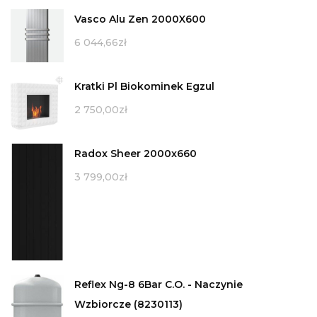
Vasco Alu Zen 2000X600
6 044,66
zł
Kratki Pl Biokominek Egzul
2 750,00
zł
Radox Sheer 2000x660
3 799,00
zł
Reflex Ng-8 6Bar C.O. - Naczynie
Wzbiorcze (8230113)