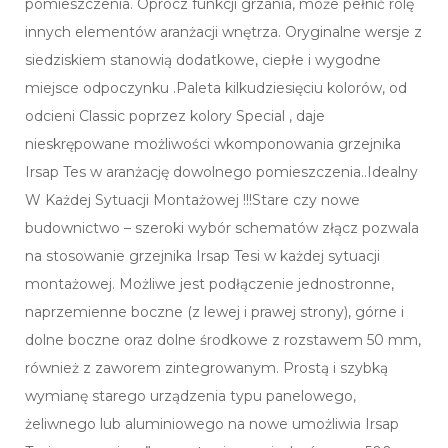
pomieszczenia. Oprócz funkcji grzania, może pełnić rolę
innych elementów aranżacji wnętrza. Oryginalne wersje z
siedziskiem stanowią dodatkowe, ciepłe i wygodne
miejsce odpoczynku .Paleta kilkudziesięciu kolorów, od
odcieni Classic poprzez kolory Special , daje
nieskrępowane możliwości wkomponowania grzejnika
Irsap Tes w aranżację dowolnego pomieszczenia..Idealny
W Każdej Sytuacji Montażowej !!!Stare czy nowe
budownictwo – szeroki wybór schematów złącz pozwala
na stosowanie grzejnika Irsap Tesi w każdej sytuacji
montażowej. Możliwe jest podłączenie jednostronne,
naprzemienne boczne (z lewej i prawej strony), górne i
dolne boczne oraz dolne środkowe z rozstawem 50 mm,
również z zaworem zintegrowanym. Prostą i szybką
wymianę starego urządzenia typu panelowego,
żeliwnego lub aluminiowego na nowe umożliwia Irsap