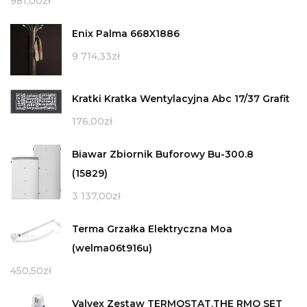
981,00
zł
Enix Palma 668X1886
9 714,33
zł
Kratki Kratka Wentylacyjna Abc 17/37 Grafit
176,00
zł
Biawar Zbiornik Buforowy Bu-300.8
(15829)
3 137,00
zł
Terma Grzałka Elektryczna Moa
(welma06t916u)
450,50
zł
Valvex Zestaw TERMOSTAT.THE RMO SET