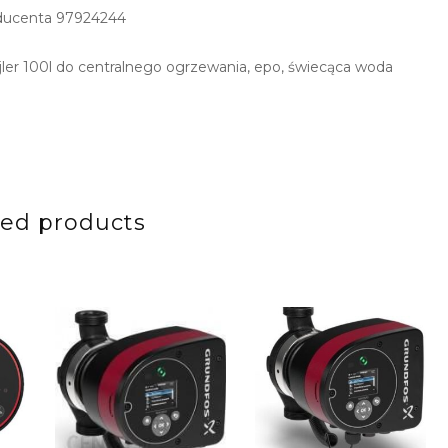
ducenta 97924244
jler 100l do centralnego ogrzewania, epo, świecąca woda
ted products