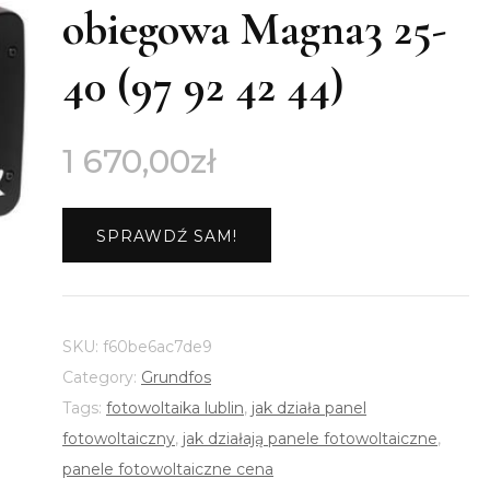
obiegowa Magna3 25-
40 (97 92 42 44)
1 670,00
zł
SPRAWDŹ SAM!
SKU:
f60be6ac7de9
Category:
Grundfos
Tags:
fotowoltaika lublin
,
jak działa panel
fotowoltaiczny
,
jak działają panele fotowoltaiczne
,
panele fotowoltaiczne cena