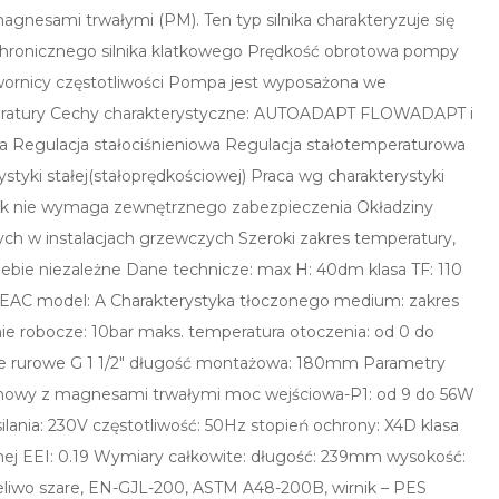
gnesami trwałymi (PM). Ten typ silnika charakteryzuje się
hronicznego silnika klatkowego Prędkość obrotowa pompy
wornicy częstotliwości Pompa jest wyposażona we
mperatury Cechy charakterystyczne: AUTOADAPT FLOWADAPT i
 Regulacja stałociśnieniowa Regulacja stałotemperaturowa
styki stałej(stałoprędkościowej) Praca wg charakterystyki
nik nie wymaga zewnętrznego zabezpieczenia Okładziny
ch w instalacjach grzewczych Szeroki zakres temperatury,
iebie niezależne Dane technicze: max H: 40dm klasa TF: 110
,EAC model: A Charakterystyka tłoczonego medium: zakres
nie robocze: 10bar maks. temperatura otoczenia: od 0 do
ącze rurowe G 1 1/2″ długość montażowa: 180mm Parametry
egunowy z magnesami trwałymi moc wejściowa-P1: od 9 do 56W
ilania: 230V częstotliwość: 50Hz stopień ochrony: X4D klasa
znej EEI: 0.19 Wymiary całkowite: długość: 239mm wysokość:
liwo szare, EN-GJL-200, ASTM A48-200B, wirnik – PES