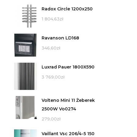
Radox Circle 1200x250
1 804,63
zł
Ravanson LD168
346,60
zł
Luxrad Pauer 1800X590
3 769,00
zł
Volteno Mini 11 Żeberek
2500W Vo0274
279,00
zł
Vaillant Vsc 206/4-5 150