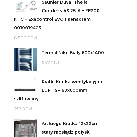
Saunier Duval Thelia
Condens AS 25-A + FE200
NTC + Exacontrol E7C z sensorem
0010019423
6 500,00
zł
Termal Nike Biały 600x1400
632,21
zł
Kratki Kratka wentylacyjna
LUFT SF 60x600mm
szlifowany
212,00
zł
Artfuego Kratka 12x22cm
stary mosiądz połysk