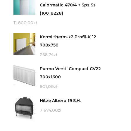
Calormatic 470/4 + Sps Sz
(10018228)
11 800,00
zł
Kermi therm-x2 Profil-K 12
700x750
268,74
zł
Purmo Ventil Compact CV22
300x1600
601,00
zł
Hitze Albero 19 S.H.
7 674,00
zł