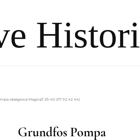
e Histor
mpa obiegowa Magna3 25-40 (97 92 42 44)
Grundfos Pompa