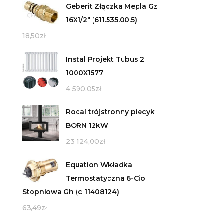
Geberit Złączka Mepla Gz
16X1/2" (611.535.00.5)
18,50
zł
Instal Projekt Tubus 2
1000X1577
4 590,05
zł
Rocal trójstronny piecyk
BORN 12kW
23 124,00
zł
Equation Wkładka
Termostatyczna 6-Cio
Stopniowa Gh (c 11408124)
63,49
zł