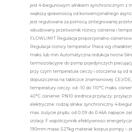
jest 4-biegunowym silnikiem synchronicznym z ma
większą sprawnością od konwencjonalnego async
jest regulowana za pomocą zintegrowanej przet
wbudowany przetwornik różnicy ciśnienia i te
FLOWLIMIT Regulacja proporcjonalno-ciśnieniowa
Regulacja różnicy temperatur Praca wg charaktery
maks. lub min Automatyczna redukcja nocna Sil
termoizolacyjne do pomp pojedynczych pracujący
przy czym temperatura cieczy i otoczenia są od s
dopuszczenia na tabliczce znamionowej: CE,VDE
temperatury cieczy: od -10 do 110°C maks. ciśnie
40°C ciśnienie: PN10 średnica przyłączy: przył
elektryczne: rodzaj silnika: synchroniczny 4-bi
max. zużycie prądu: od 0.09 do 0.46A napięcie zas
izolacji: F współczynnik efektywności energetyc
190mm masa: 5.27kg materiał: korpus pompy – że