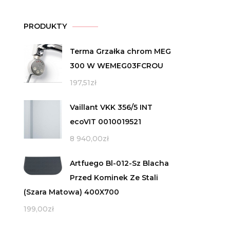
PRODUKTY
Terma Grzałka chrom MEG
300 W WEMEG03FCROU
197,51
zł
Vaillant VKK 356/5 INT
ecoVIT 0010019521
8 940,00
zł
Artfuego Bl-012-Sz Blacha
Przed Kominek Ze Stali
(Szara Matowa) 400X700
199,00
zł