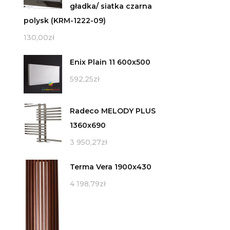
gładka/ siatka czarna
polysk (KRM-1222-09)
130,00
zł
Enix Plain 11 600x500
592,25
zł
Radeco MELODY PLUS
1360x690
3 950,27
zł
Terma Vera 1900x430
4 198,79
zł