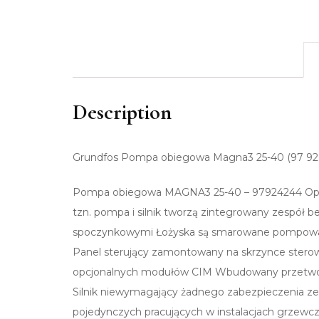
Description
Grundfos Pompa obiegowa Magna3 25-40 (97 92 
Pompa obiegowa MAGNA3 25-40 – 97924244 Opis
tzn. pompa i silnik tworzą zintegrowany zespół b
spoczynkowymi Łożyska są smarowane pompowaną
Panel sterujący zamontowany na skrzynce stero
opcjonalnych modułów CIM Wbudowany przetworni
Silnik niewymagający żadnego zabezpieczenia z
pojedynczych pracujących w instalacjach grzewcz