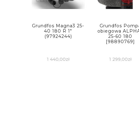
Grundfos Magna3 25-
Grundfos Pomp
40 180 R 1″
obiegowa ALPH
(97924244)
25-60 180
[98890769]
1 440,00
zł
1 299,00
zł