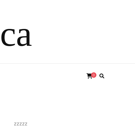
ica
0
zzzzz