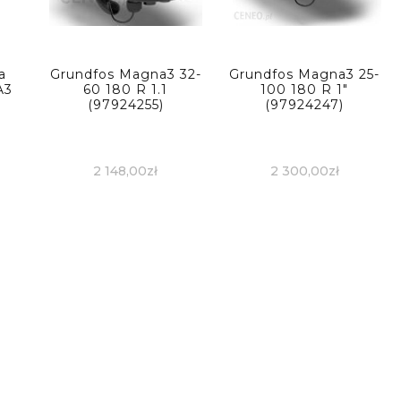
a
Grundfos Magna3 32-
Grundfos Magna3 25-
A3
60 180 R 1.1
100 180 R 1″
(97924255)
(97924247)
2 148,00
zł
2 300,00
zł