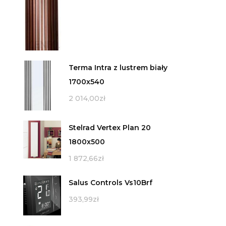
Terma Intra z lustrem biały
1700x540
2 014,00
zł
Stelrad Vertex Plan 20
1800x500
1 872,66
zł
Salus Controls Vs10Brf
393,99
zł