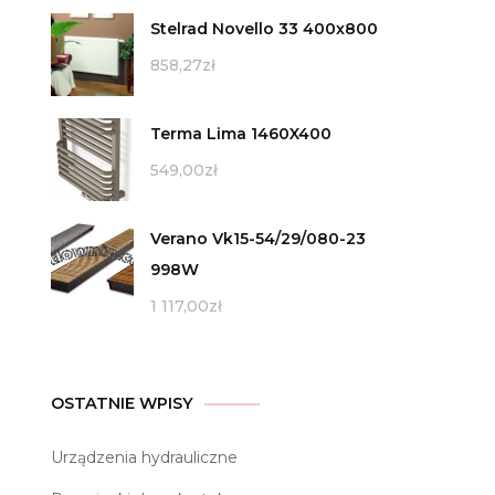
Stelrad Novello 33 400x800
858,27
zł
Terma Lima 1460X400
549,00
zł
Verano Vk15-54/29/080-23
998W
1 117,00
zł
OSTATNIE WPISY
Urządzenia hydrauliczne