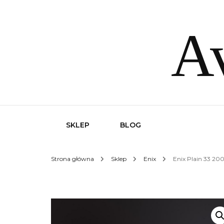
Av
SKLEP
BLOG
Strona główna
Sklep
Enix
Enix Plain 33 20