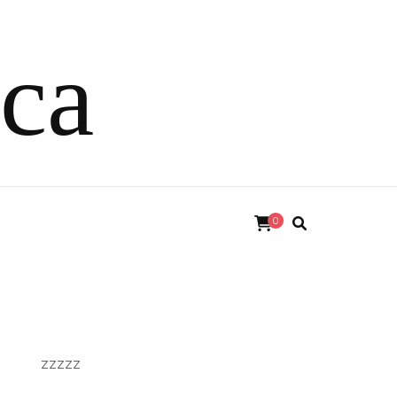
ica
0
zzzzz