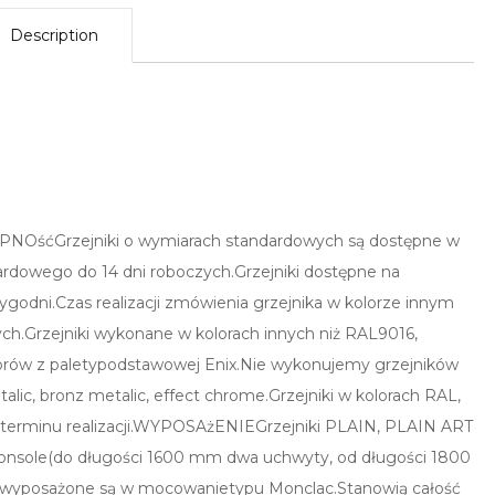
Description
PNOśćGrzejniki o wymiarach standardowych są dostępne w
dardowego do 14 dni roboczych.Grzejniki dostępne na
ygodni.Czas realizacji zmówienia grzejnika w kolorze innym
ych.Grzejniki wykonane w kolorach innych niż RAL9016,
olorów z paletypodstawowej Enix.Nie wykonujemy grzejników
ic, bronz metalic, effect chrome.Grzejniki w kolorach RAL,
 terminu realizacji.WYPOSAżENIEGrzejniki PLAIN, PLAIN ART
nsole(do długości 1600 mm dwa uchwyty, od długości 1800
 wyposażone są w mocowanietypu Monclac.Stanowią całość