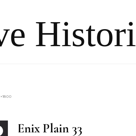
e Histor
0×1800
Enix Plain 33