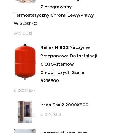
Zintegrowany
Termostatyczny Chrom, Lewy/Prawy
Wrzt5G1-Cr
540,00
zł
Reflex N 800 Naczynie
Przeponowe Do Instalacji
C.O.I Systemów
Chłodniczych Szare
8218500
5 002,16
zł
Irsap Sax 2 2000X800
3 017,93
zł