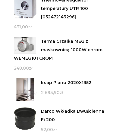
Thermoval Regulator
temperatury UTR 100
[052472143296]
431,00
zł
Terma Grzałka MEG z
maskownicą 1000W chrom
WEMEG10TCROM
248,00
zł
Irsap Piano 2020X1352
2 693,90
zł
Darco Wkładka Dwuścienna
Fi 200
52,00
zł