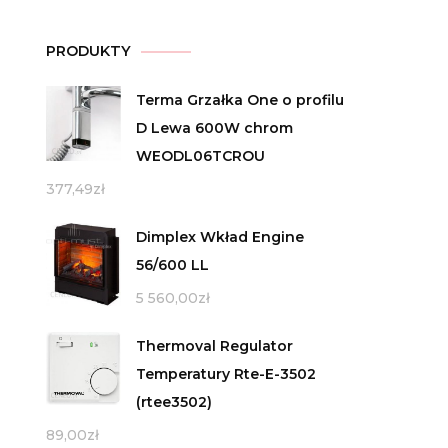
PRODUKTY
Terma Grzałka One o profilu
D Lewa 600W chrom
WEODL06TCROU
377,49
zł
Dimplex Wkład Engine
56/600 LL
5 560,00
zł
Thermoval Regulator
Temperatury Rte-E-3502
(rtee3502)
89,00
zł