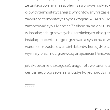
ze zintegrowanym zespołem zaworowym,wkładką
głowicytermostatycznej) z wmontowanymi zaśle
zaworem termostatycznym.Grzejniki PLAIN VE
zamocowań typu Monclac.Zasilane są od dołu lu
w instalacjach grzewczychz zamkniętym obiegie
instalacjachcentralnego ogrzewania systemu ot
warunkiem zastosowaniainhibitorów korozji.Nie
wymiary oraz moc grzewczą znajdziecie Państwo 
jak skutecznie oszczędzać, arago fotowoltaika, dla
centralnego ogrzewania w budynku jednorodzin
yyyyy