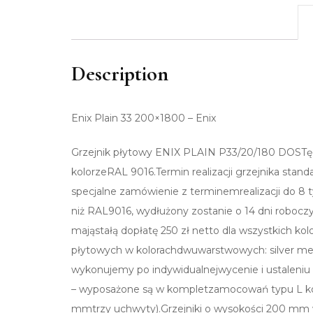
Description
Enix Plain 33 200×1800 – Enix
Grzejnik płytowy ENIX PLAIN P33/20/180 DOSTę
kolorzeRAL 9016.Termin realizacji grzejnika stan
specjalne zamówienie z terminemrealizacji do 8 t
niż RAL9016, wydłużony zostanie o 14 dni robocz
mająstałą dopłatę 250 zł netto dla wszystkich k
płytowych w kolorachdwuwarstwowych: silver metal
wykonujemy po indywidualnejwycenie i ustaleniu
– wyposażone są w kompletzamocowań typu L ko
mmtrzy uchwyty).Grzejniki o wysokości 200 mm