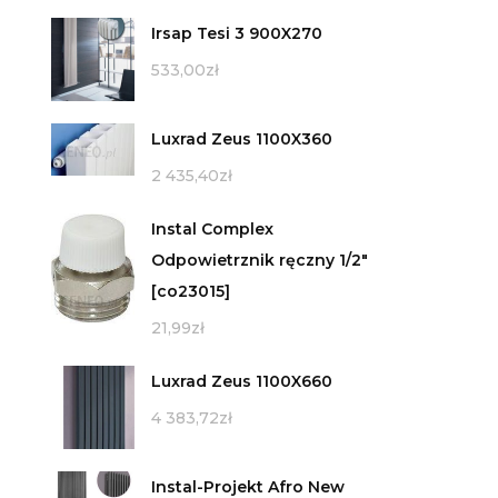
Irsap Tesi 3 900X270
533,00
zł
Luxrad Zeus 1100X360
2 435,40
zł
Instal Complex
Odpowietrznik ręczny 1/2"
[co23015]
21,99
zł
Luxrad Zeus 1100X660
4 383,72
zł
Instal-Projekt Afro New