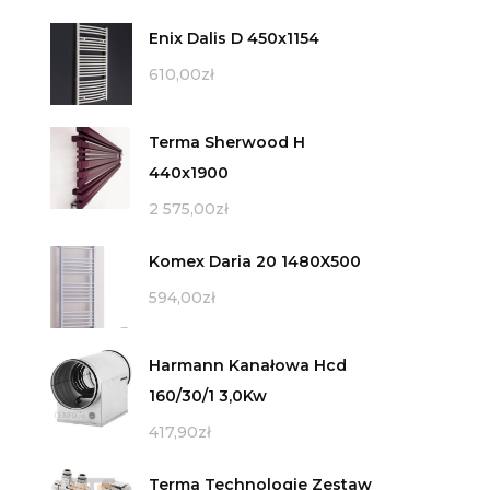
Enix Dalis D 450x1154
610,00
zł
Terma Sherwood H
440x1900
2 575,00
zł
Komex Daria 20 1480X500
594,00
zł
Harmann Kanałowa Hcd
160/30/1 3,0Kw
417,90
zł
Terma Technologie Zestaw