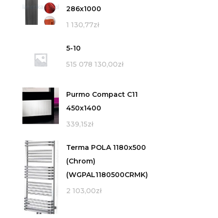
286x1000
1 130,77
zł
5-10
515 078 130,00
zł
Purmo Compact C11
450x1400
339,15
zł
Terma POLA 1180x500
(Chrom)
(WGPAL1180500CRMK)
2 103,00
zł