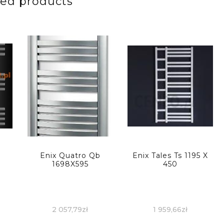
ted products
Enix Quatro Qb
Enix Tales Ts 1195 X
1698X595
450
2 057,79
zł
1 959,66
zł