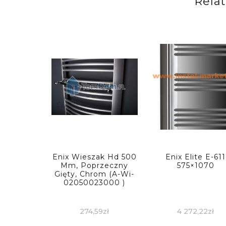
Rela
Enix Wieszak Hd 500
Enix Elite E-611
Mm, Poprzeczny
575×1070
Gięty, Chrom (A-Wi-
02050023000 )
274,59
zł
4 272,22
zł