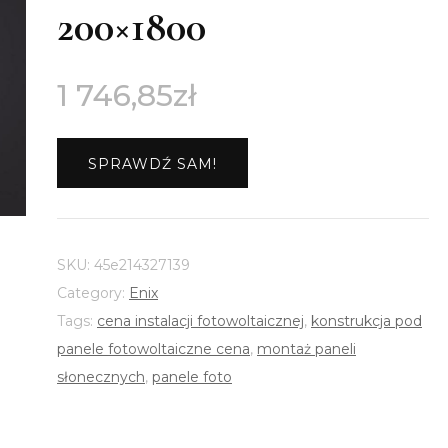
200×1800
1 746,85
zł
SPRAWDŹ SAM!
SKU:
45e214327139
Category:
Enix
Tags:
cena instalacji fotowoltaicznej
,
konstrukcja pod
panele fotowoltaiczne cena
,
montaż paneli
słonecznych
,
panele foto