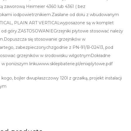
 zaworową Heimeier 4360 lub 4361 ( bez
pkami iodpowietrznikiem.Zasilane od dołu z wbudowanym
RTICAL, PLAIN ART VERTICALwyposażone są w komplet
b od góry.ZASTOSOWANIEGrzejniki płytowe stosować należy
m.Dopuszcza się stosowanie grzejników w
wartego, zabezpieczonychzgodnie z PN-91/B-02413, pod
 stosować grzejników w środowisku wilgotnymDokładne
w poniższym linkuwww.sklepbaterie.pl/enixplytowe.pdf
 kogo, bojler dwupłaszczowy 120l z grzałką, projekt instalacji
nym