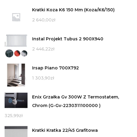
Kratki Koza K6 150 Mm (Koza/K6/150)
2 640,00
zł
Instal Projekt Tubus 2 900X940
2 446,22
zł
Irsap Piano 700X792
1 303,90
zł
Enix Grzałka Gv 300W Z Termostatem,
Chrom (G-Gv-2230311100000 )
325,99
zł
Kratki Kratka 22/45 Grafitowa