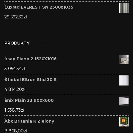
Luxrad EVEREST SN 2500x1035
29 592,32
zł
PRODUKTY
Irsap Piano 2 1520X1016
3 054,34
zł
Stiebel Eltron Shd 30 S
4 814,20
zł
Enix Plain 33 900x600
1 538,73
zł
Abx Britania K Zielony
8 868,00
zł