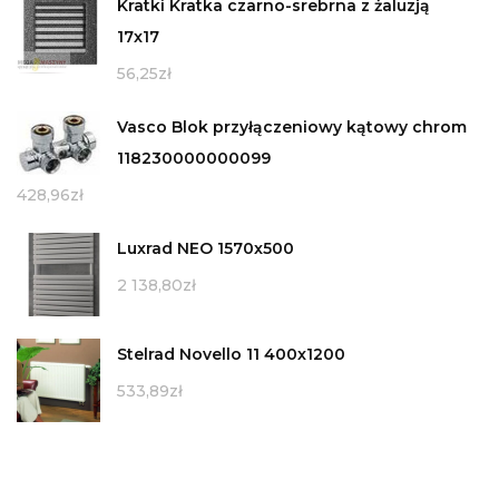
Kratki Kratka czarno-srebrna z żaluzją
17x17
56,25
zł
Vasco Blok przyłączeniowy kątowy chrom
118230000000099
428,96
zł
Luxrad NEO 1570x500
2 138,80
zł
Stelrad Novello 11 400x1200
533,89
zł