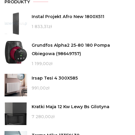
PRODUKTY
Instal Projekt Afro New 1800X511
1 833,31
zł
Grundfos Alpha2 25-80 180 Pompa
Obiegowa (98649757)
1 199,00
zł
Irsap Tesi 4 300X585
991,00
zł
Kratki Maja 12 Kw Lewy Bs Gilotyna
7 280,00
zł