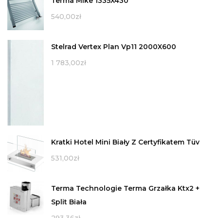
Terma Mike 1335X430
540,00
zł
Stelrad Vertex Plan Vp11 2000X600
1 783,00
zł
Kratki Hotel Mini Biały Z Certyfikatem Tüv
531,00
zł
Terma Technologie Terma Grzałka Ktx2 +
Split Biała
293,36
zł