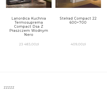
Lanordica Kuchnia
Stelrad Compact 22
Termosuprema
600×700
Compact Dsa Z
Płaszczem Wodnym
Nero
23 483,00
zł
409,00
zł
zzzzz