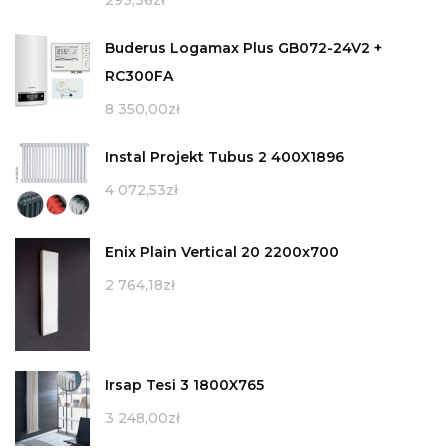
Buderus Logamax Plus GB072-24V2 +
RC300FA
8 350,00
zł
Instal Projekt Tubus 2 400X1896
4 072,53
zł
Enix Plain Vertical 20 2200x700
2 764,18
zł
Irsap Tesi 3 1800X765
3 248,00
zł