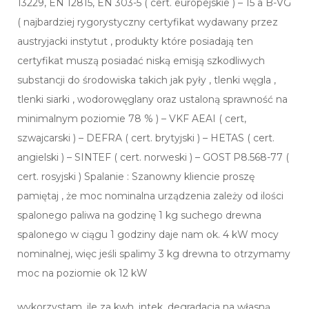
13229, EN 12815, EN 303-5 ( cert. europejskie ) – 15 a B-VG
( najbardziej rygorystyczny certyfikat wydawany przez
austryjacki instytut , produkty które posiadają ten
certyfikat muszą posiadać niską emisją szkodliwych
substancji do środowiska takich jak pyły , tlenki węgla ,
tlenki siarki , wodorowęglany oraz ustaloną sprawność na
minimalnym poziomie 78 % ) – VKF AEAI ( cert,
szwajcarski ) – DEFRA ( cert. brytyjski ) – HETAS ( cert.
angielski ) – SINTEF ( cert. norweski ) – GOST P8.568-77 (
cert. rosyjski ) Spalanie : Szanowny kliencie proszę
pamiętaj , że moc nominalna urządzenia zależy od ilości
spalonego paliwa na godzinę 1 kg suchego drewna
spalonego w ciągu 1 godziny daje nam ok. 4 kW mocy
nominalnej, więc jeśli spalimy 3 kg drewna to otrzymamy
moc na poziomie ok 12 kW
wykorzystam, ile za kwh, intek, degradacja na własną