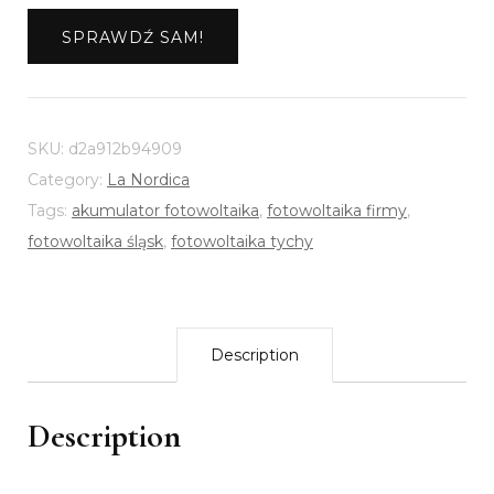
SPRAWDŹ SAM!
SKU:
d2a912b94909
Category:
La Nordica
Tags:
akumulator fotowoltaika
,
fotowoltaika firmy
,
fotowoltaika śląsk
,
fotowoltaika tychy
Description
Description