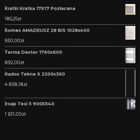
Kratki Kratka 17X17 Pozłacana
185,25
zł
Komex AMADEUSZ 28 BIS 1028x400
930,00
zł
Terma Dexter 1760x600
892,00
zł
Radox Tekne X 2200x360
4 838,18
zł
Irsap Tesi 5 900X540
1 631,00
zł