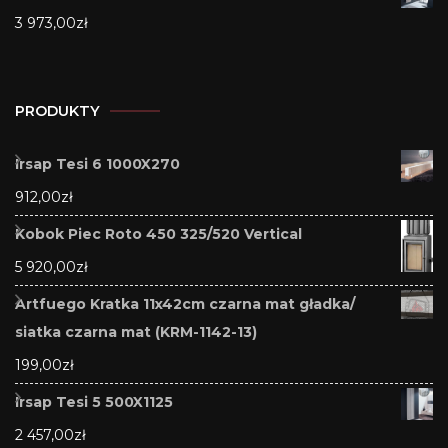
3 973,00
zł
PRODUKTY
Irsap Tesi 6 1000X270
912,00
zł
Kobok Piec Roto 450 325/520 Vertical
5 920,00
zł
Artfuego Kratka 11x42cm czarna mat gładka/
siatka czarna mat (KRM-1142-13)
199,00
zł
Irsap Tesi 5 500X1125
2 457,00
zł