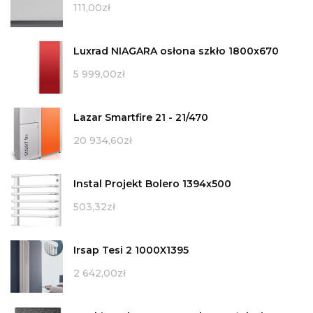
111,00
zł
Luxrad NIAGARA osłona szkło 1800x670
5 999,00
zł
Lazar Smartfire 21 - 21/470
20 934,60
zł
Instal Projekt Bolero 1394x500
503,32
zł
Irsap Tesi 2 1000X1395
2 642,00
zł