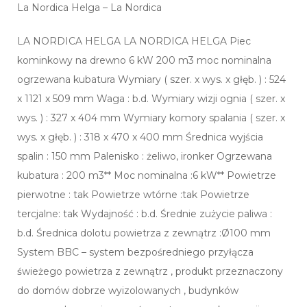
La Nordica Helga – La Nordica
LA NORDICA HELGA LA NORDICA HELGA Piec
kominkowy na drewno 6 kW 200 m3 moc nominalna
ogrzewana kubatura Wymiary ( szer. x wys. x głęb. ) : 524
x 1121 x 509 mm Waga : b.d. Wymiary wizji ognia ( szer. x
wys. ) : 327 x 404 mm Wymiary komory spalania ( szer. x
wys. x głęb. ) : 318 x 470 x 400 mm Średnica wyjścia
spalin : 150 mm Palenisko : żeliwo, ironker Ogrzewana
kubatura : 200 m3** Moc nominalna :6 kW** Powietrze
pierwotne : tak Powietrze wtórne :tak Powietrze
tercjalne: tak Wydajność : b.d. Średnie zużycie paliwa :
b.d. Średnica dolotu powietrza z zewnątrz :Ø100 mm
System BBC – system bezpośredniego przyłącza
świeżego powietrza z zewnątrz , produkt przeznaczony
do domów dobrze wyizolowanych , budynków