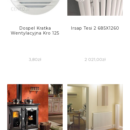
Dospel Kratka
Irsap Tesi 2 685X1260
Wentylacyjna Kro 125
3,80
zł
2 021,00
zł