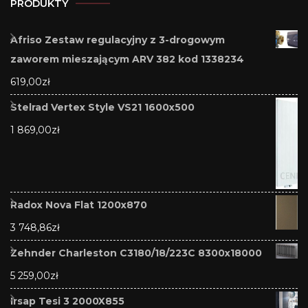
PRODUKTY
Afriso Zestaw regulacyjny z 3-drogowym
zaworem mieszającym ARV 382 kod 1338234
619,00
zł
Stelrad Vertex Style VS21 1600x500
1 869,00
zł
Radox Nova Flat 1200x870
3 748,86
zł
Zehnder Charleston C3180/18/223C 8300x18000
5 259,00
zł
Irsap Tesi 3 2000X855