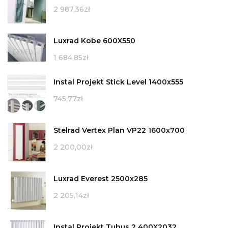
2 987,36
zł
Luxrad Kobe 600X550
1 684,85
zł
Instal Projekt Stick Level 1400x555
745,77
zł
Stelrad Vertex Plan VP22 1600x700
2 200,00
zł
Luxrad Everest 2500x285
2 205,14
zł
Instal Projekt Tubus 2 400X2032