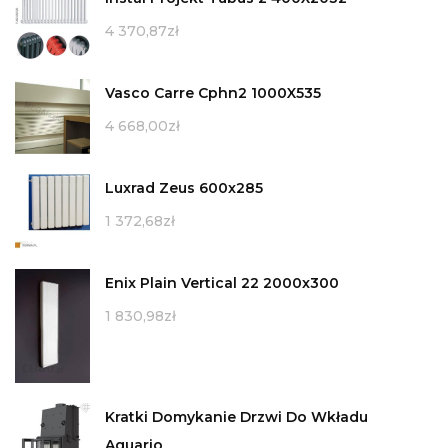
4 370,87
zł
Vasco Carre Cphn2 1000X535
4 668,00
zł
Luxrad Zeus 600x285
1 372,68
zł
Enix Plain Vertical 22 2000x300
1 830,98
zł
Kratki Domykanie Drzwi Do Wkładu
Aquario