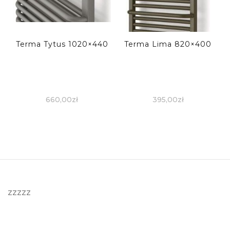
Terma Tytus 1020×440
Terma Lima 820×400
660,00
zł
395,00
zł
zzzzz