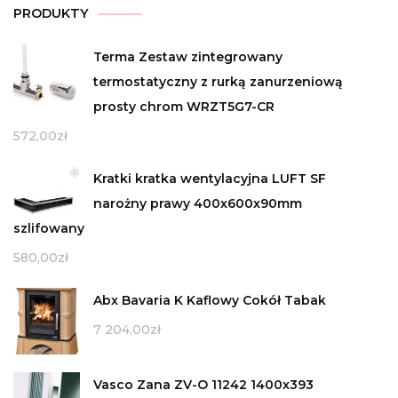
PRODUKTY
Terma Zestaw zintegrowany
termostatyczny z rurką zanurzeniową
prosty chrom WRZT5G7-CR
572,00
zł
Kratki kratka wentylacyjna LUFT SF
narożny prawy 400x600x90mm
szlifowany
580,00
zł
Abx Bavaria K Kaflowy Cokół Tabak
7 204,00
zł
Vasco Zana ZV-O 11242 1400x393