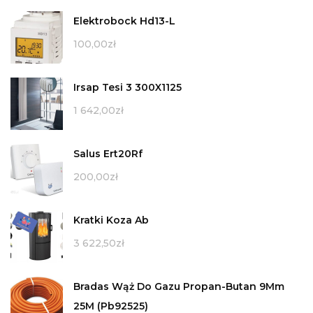
Elektrobock Hd13-L
100,00
zł
Irsap Tesi 3 300X1125
1 642,00
zł
Salus Ert20Rf
200,00
zł
Kratki Koza Ab
3 622,50
zł
Bradas Wąż Do Gazu Propan-Butan 9Mm
25M (Pb92525)