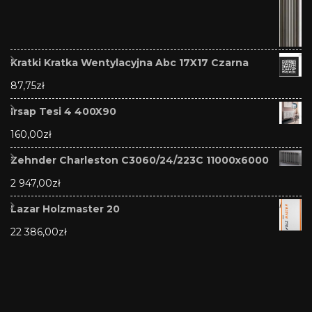
Kratki Kratka Wentylacyjna Abc 17X17 Czarna
87,75
zł
Irsap Tesi 4 400X90
160,00
zł
Zehnder Charleston C3060/24/223C 11000x6000
2 947,00
zł
Lazar Holzmaster 20
22 386,00
zł