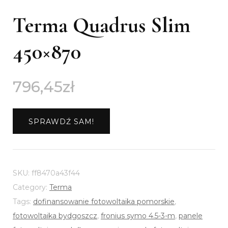
Terma Quadrus Slim
450×870
796,45
zł
SPRAWDŹ SAM!
SKU:
ff8470a43f44
Category:
Terma
Tags:
dofinansowanie fotowoltaika pomorskie
,
fotowoltaika bydgoszcz
,
fronius symo 4.5-3-m
,
panele