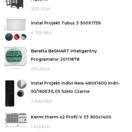
200,00
zł
Instal Projekt Tubus 3 300X1759
4 355,98
zł
Beretta BeSMART Inteligentny
Programator 20111878
293,00
zł
Instal Projekt Indivi New 480X1600 Indn-
50/160E31L05 Szkło Czarne
2 644,18
zł
Kermi therm-x2 Profil-V 33 900x1400
1 412,61
zł