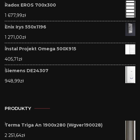
Radox EROS 700x300
1 677,99
zł
Enix Irys 550x1196
1 271,00
zł
Instal Projekt Omega 500X915
405,71
zł
Siemens DE24307
948,99
zł
PRODUKTY
Terma Triga An 1900x280 (Wgver190028)
2 251,64
zł