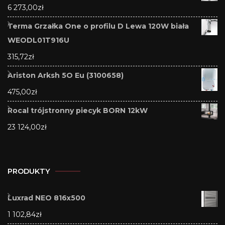
6 273,00
zł
Terma Grzałka One o profilu D Lewa 120W biała
WEODL01T916U
315,72
zł
Ariston Arksh 5O Eu (3100658)
475,00
zł
Rocal trójstronny piecyk BORN 12kW
23 124,00
zł
PRODUKTY
Luxrad NEO 816x500
1 102,84
zł