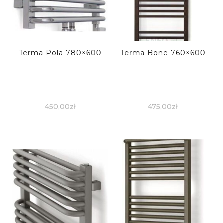
Terma Pola 780×600
Terma Bone 760×600
450,00
zł
475,00
zł