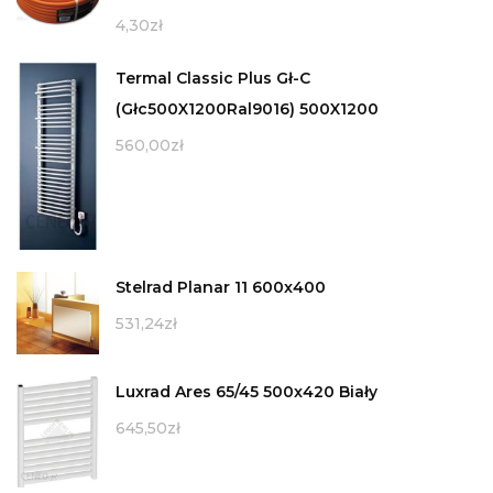
4,30
zł
Termal Classic Plus Gł-C
(Głc500X1200Ral9016) 500X1200
560,00
zł
Stelrad Planar 11 600x400
531,24
zł
Luxrad Ares 65/45 500x420 Biały
645,50
zł