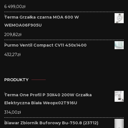
6 499,00
zł
Terma Grzałka czarna MOA 600 W
WEMOA06F905U
209,82
zł
Purmo Ventil Compact CV11 450x1400
432,27
zł
PRODUKTY
Terma One Profil P 30X40 200W Grzałka
Elektryczna Biała Weopx02T916U
314,00
zł
Biawar Zbiornik Buforowy Bu-750.8 (23712)