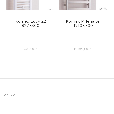
Komex Lucy 22
Komex Milena Sn
827X300
1710X700
345,00
zł
8 189,00
zł
zzzzz