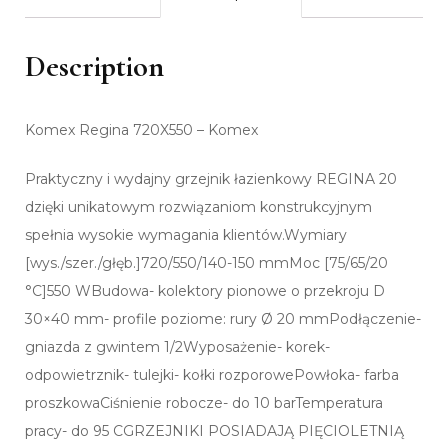
Description
Komex Regina 720X550 – Komex
Praktyczny i wydajny grzejnik łazienkowy REGINA 20
dzięki unikatowym rozwiązaniom konstrukcyjnym
spełnia wysokie wymagania klientów.Wymiary
[wys./szer./głęb.]720/550/140-150 mmMoc [75/65/20
°C]550 WBudowa- kolektory pionowe o przekroju D
30×40 mm- profile poziome: rury Ø 20 mmPodłączenie-
gniazda z gwintem 1/2Wyposażenie- korek-
odpowietrznik- tulejki- kołki rozporowePowłoka- farba
proszkowaCiśnienie robocze- do 10 barTemperatura
pracy- do 95 CGRZEJNIKI POSIADAJĄ PIĘCIOLETNIĄ