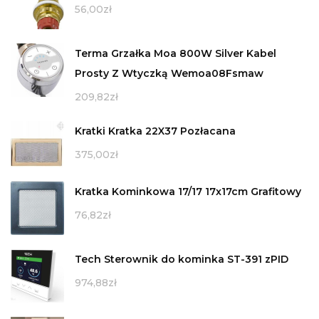
56,00
zł
Terma Grzałka Moa 800W Silver Kabel
Prosty Z Wtyczką Wemoa08Fsmaw
209,82
zł
Kratki Kratka 22X37 Pozłacana
375,00
zł
Kratka Kominkowa 17/17 17x17cm Grafitowy
76,82
zł
Tech Sterownik do kominka ST-391 zPID
974,88
zł