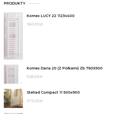
PRODUKTY
Komex LUCY 22 1123x400
360,00
zł
Komex Daria 20 (Z Półkami) Zb 760X500
528,00
zł
Stelrad Compact 11 500x900
372,00
zł