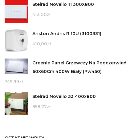
Stelrad Novello 11 300X800
413,00
zł
Ariston Andris R 10U (3100331)
410,00
zł
Greenie Panel Grzewczy Na Podczerwień
60X60Cm 400W Biały (Pw450)
749,99
zł
Stelrad Novello 33 400x800
858,27
zł
OSTATNIE WPISY