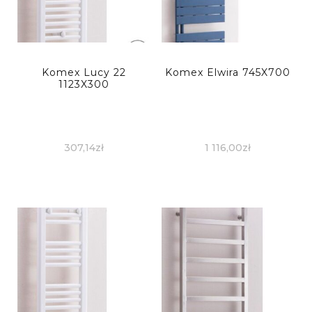
Komex Lucy 22
Komex Elwira 745X700
1123X300
307,14
zł
1 116,00
zł