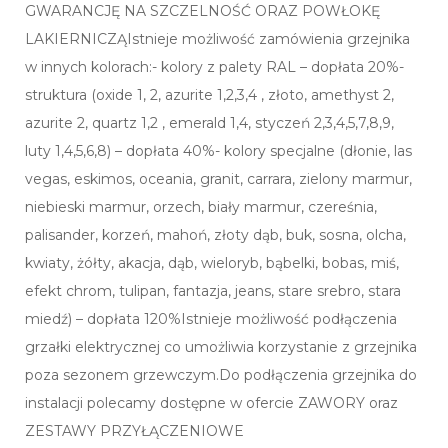
GWARANCJĘ NA SZCZELNOŚĆ ORAZ POWŁOKĘ
LAKIERNICZĄIstnieje możliwość zamówienia grzejnika
w innych kolorach:- kolory z palety RAL – dopłata 20%-
struktura (oxide 1, 2, azurite 1,2,3,4 , złoto, amethyst 2,
azurite 2, quartz 1,2 , emerald 1,4, styczeń 2,3,4,5,7,8,9,
luty 1,4,5,6,8) – dopłata 40%- kolory specjalne (dłonie, las
vegas, eskimos, oceania, granit, carrara, zielony marmur,
niebieski marmur, orzech, biały marmur, czereśnia,
palisander, korzeń, mahoń, złoty dąb, buk, sosna, olcha,
kwiaty, żółty, akacja, dąb, wieloryb, bąbelki, bobas, miś,
efekt chrom, tulipan, fantazja, jeans, stare srebro, stara
miedź) – dopłata 120%Istnieje możliwość podłączenia
grzałki elektrycznej co umożliwia korzystanie z grzejnika
poza sezonem grzewczym.Do podłączenia grzejnika do
instalacji polecamy dostępne w ofercie ZAWORY oraz
ZESTAWY PRZYŁĄCZENIOWE