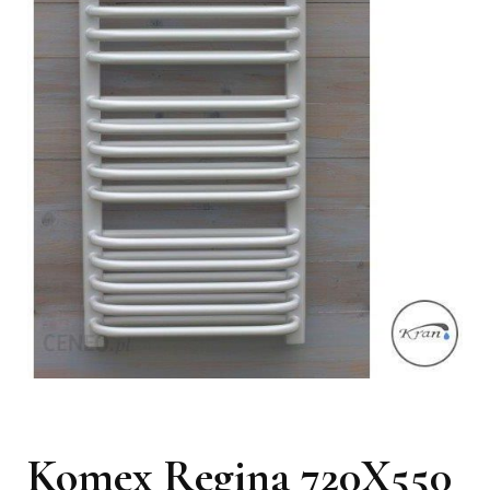
Komex Regina 720X550