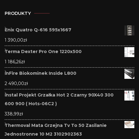
PRODUKTY
Enix Quatro Q-616 595x1667
1 390,00
zł
Terma Dexter Pro One 1220x500
1 186,26
zł
InFire Biokominek Inside L800
2 490,00
zł
Instal Projekt Grzałka Hot 2 Czarny 90X40 300
600 900 ( Hots-06C2 )
338,99
zł
Thermoval Mata Grzejna Tv To 50 Zasilanie
Jednostronne 10 M2 3102902363