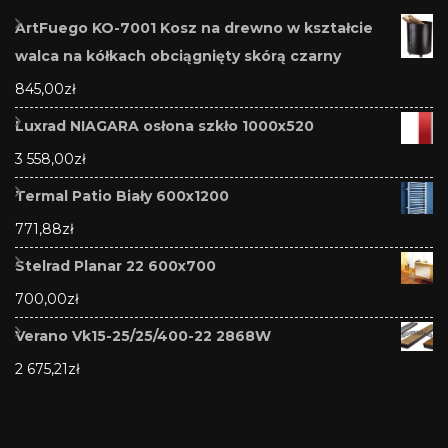
ArtFuego KO-7001 Kosz na drewno w kształcie
walca na kółkach obciągnięty skórą czarny
845,00
zł
Luxrad NIAGARA osłona szkło 1000x520
3 558,00
zł
Termal Patio Biały 600x1200
771,88
zł
Stelrad Planar 22 600x700
700,00
zł
Verano Vk15-25/25/400-22 2868W
2 675,21
zł