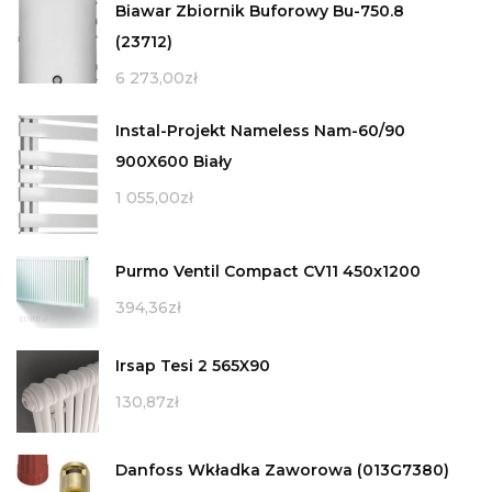
Biawar Zbiornik Buforowy Bu-750.8
(23712)
6 273,00
zł
Instal-Projekt Nameless Nam-60/90
900X600 Biały
1 055,00
zł
Purmo Ventil Compact CV11 450x1200
394,36
zł
Irsap Tesi 2 565X90
130,87
zł
Danfoss Wkładka Zaworowa (013G7380)