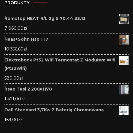
PRODUKTY
Romotop HEAT R/L 2g S 70.44.33.13
7 060,00
zł
Haas+Sohn Hsp 1.17
10 356,60
zł
Elektrobock Pt32 Wifi Termostat Z Modułem Wifi
(Pt32Wifi)
580,00
zł
Irsap Tesi 2 200X1170
1 421,00
zł
Dafi Standard 3,7Kw Z Baterią Chromowaną
169,00
zł