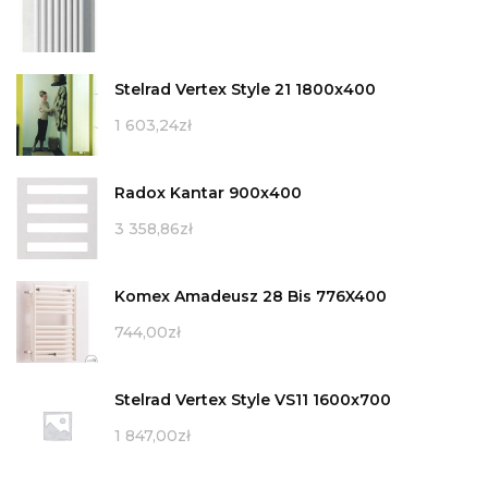
Stelrad Vertex Style 21 1800x400
1 603,24
zł
Radox Kantar 900x400
3 358,86
zł
Komex Amadeusz 28 Bis 776X400
744,00
zł
Stelrad Vertex Style VS11 1600x700
1 847,00
zł