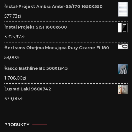
Instal-Projekt Ambra Ambr-55/170 1650X550
577,73
zł
Instal Projekt SISI 1600x600
3 325,97
zł
Bertrams Obejma Mocująca Rury Czarne Fi 180
59,00
zł
Vasco Bathline Bc 500X1345
1 708,00
zł
Luxrad Laki 960X742
679,00
zł
PRODUKTY