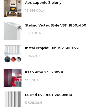
Abx Laponie Zielony
13 916,00
zł
Stelrad Vertex Style VS11 1800x400
1 581,00
zł
Instal Projekt Tubus 2 300X531
1 064,81
zł
Irsap Arpa 23 520X538
995,90
zł
Luxrad EVEREST 2000x810
5 528,36
zł