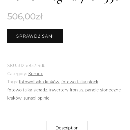
506,00
zł
SPRAWDŹ SAM!
SKU:
312fe8a7f4db
Category:
Komex
Tags:
fotowoltaika kraków
,
fotowoltaika płock
,
fotowoltaika sieradz
,
inwertery fronius
,
panele słoneczne
kraków
,
sunsol opinie
Description