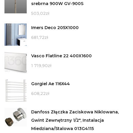
srebrna 900W GV-900S
503,02
zł
Imers Deco 205X1000
681,72
zł
Vasco Flatline 22 400X1600
1 719,90
zł
Gorgiel Ae 116X44
608,22
zł
Danfoss Złączka Zaciskowa Niklowana,
Gwint Zewnętrzny 1/2", Instalacja
Miedziana/Stalowa 013G4115