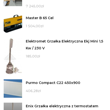
7 245,00
zł
Master B 65 Cel
1 504,00
zł
Elektromet Grzałka Elektryczna Ekj Mini 1,5
Kw / 230 V
185,00
zł
Purmo Compact C22 450x900
406,28
zł
Enix Grzałka elektryczna z termostatem