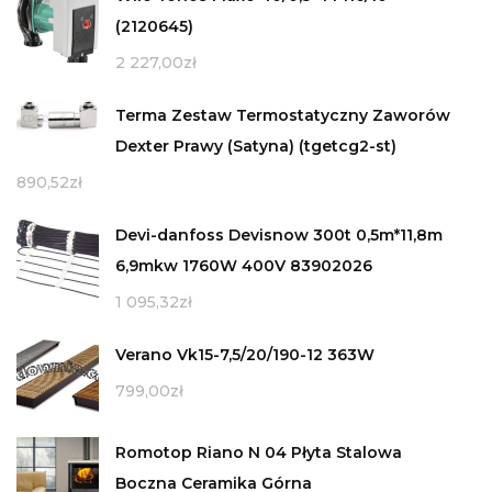
(2120645)
2 227,00
zł
Terma Zestaw Termostatyczny Zaworów
Dexter Prawy (Satyna) (tgetcg2-st)
890,52
zł
Devi-danfoss Devisnow 300t 0,5m*11,8m
6,9mkw 1760W 400V 83902026
1 095,32
zł
Verano Vk15-7,5/20/190-12 363W
799,00
zł
Romotop Riano N 04 Płyta Stalowa
Boczna Ceramika Górna