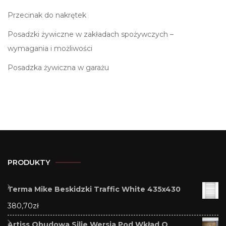
Przecinak do nakrętek
Posadzki żywiczne w zakładach spożywczych –
wymagania i możliwości
Posadzka żywiczna w garażu
PRODUKTY
Terma Mike Beskidzki Traffic White 435x430
380,70
zł
Artiss Obudowa Silje Wersja Pod Wkład O