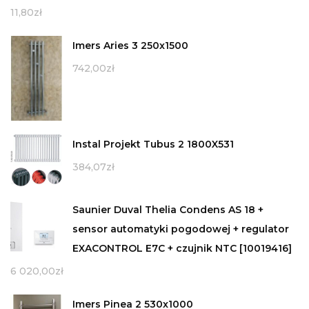
11,80
zł
Imers Aries 3 250x1500
742,00
zł
Instal Projekt Tubus 2 1800X531
384,07
zł
Saunier Duval Thelia Condens AS 18 +
sensor automatyki pogodowej + regulator
EXACONTROL E7C + czujnik NTC [10019416]
6 020,00
zł
Imers Pinea 2 530x1000