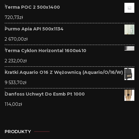
Terma POC 2 500x1400
720,73
zł
Purmo Apia API 500x1134
2 670,00
zł
Terma Cyklon Horizontal 1600x410
2 232,00
zł
Kratki Aquario O16 Z Wężownicą (Aquario/O/16/W)
9 533,70
zł
Danfoss Uchwyt Do Esmb Pt 1000
114,00
zł
PRODUKTY