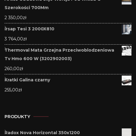
Szerokości 700Mm
2 350,00
zł
Irsap Tesi 3 2000X810
3 764,00
zł
Thermoval Mata Grzejna Przeciwoblodzeniowa
Tv Hmo 600 W (3202902003)
260,00
zł
Kratki Galina czarny
255,00
zł
PRODUKTY
Radox Nova Horizontal 350x1200