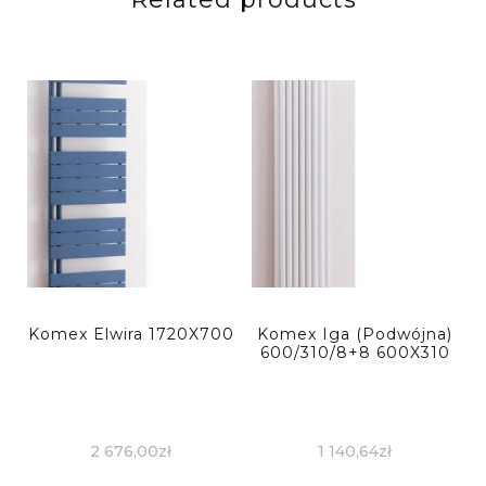
Komex Elwira 1720X700
Komex Iga (Podwójna)
600/310/8+8 600X310
2 676,00
zł
1 140,64
zł