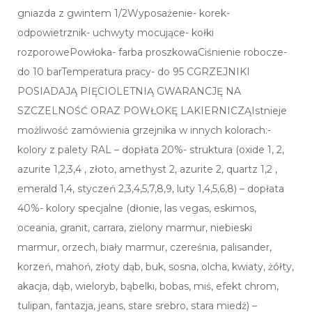
gniazda z gwintem 1/2Wyposażenie- korek-
odpowietrznik- uchwyty mocujące- kołki
rozporowePowłoka- farba proszkowaCiśnienie robocze-
do 10 barTemperatura pracy- do 95 CGRZEJNIKI
POSIADAJĄ PIĘCIOLETNIĄ GWARANCJĘ NA
SZCZELNOŚĆ ORAZ POWŁOKĘ LAKIERNICZĄIstnieje
możliwość zamówienia grzejnika w innych kolorach:-
kolory z palety RAL – dopłata 20%- struktura (oxide 1, 2,
azurite 1,2,3,4 , złoto, amethyst 2, azurite 2, quartz 1,2 ,
emerald 1,4, styczeń 2,3,4,5,7,8,9, luty 1,4,5,6,8) – dopłata
40%- kolory specjalne (dłonie, las vegas, eskimos,
oceania, granit, carrara, zielony marmur, niebieski
marmur, orzech, biały marmur, czereśnia, palisander,
korzeń, mahoń, złoty dąb, buk, sosna, olcha, kwiaty, żółty,
akacja, dąb, wieloryb, bąbelki, bobas, miś, efekt chrom,
tulipan, fantazja, jeans, stare srebro, stara miedź) –