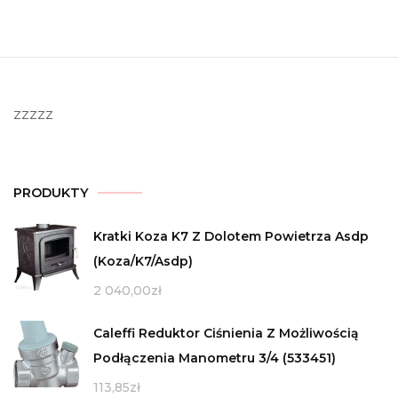
zzzzz
PRODUKTY
Kratki Koza K7 Z Dolotem Powietrza Asdp
(Koza/K7/Asdp)
2 040,00
zł
Caleffi Reduktor Ciśnienia Z Możliwością
Podłączenia Manometru 3/4 (533451)
113,85
zł