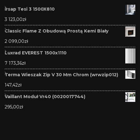
Irsap Tesi 3 1500X810
3 123,00
zł
Classic Flame Z Obudową Prostą Kemi Biały
2 099,00
zł
Luxrad EVEREST 1500x1110
7 173,36
zł
Terma Wieszak Zip V 30 Mm Chrom (wrwzip012)
147,42
zł
Vaillant Moduł Vr40 (0020017744)
295,00
zł