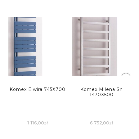
Komex Elwira 745X700
Komex Milena Sn
1470X500
1 116,00
zł
6 752,00
zł