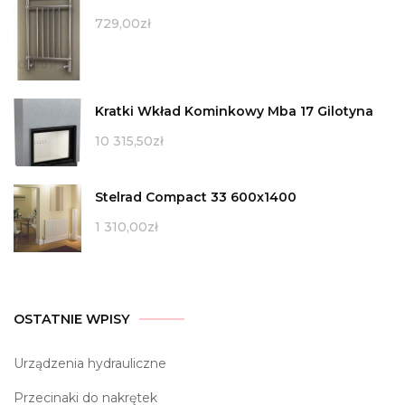
729,00
zł
Kratki Wkład Kominkowy Mba 17 Gilotyna
10 315,50
zł
Stelrad Compact 33 600x1400
1 310,00
zł
OSTATNIE WPISY
Urządzenia hydrauliczne
Przecinaki do nakrętek