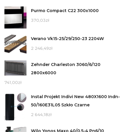
Purmo Compact C22 300x1000
370,03
zł
Verano Vk15-25/29/250-23 2204W
2 246,49
zł
Zehnder Charleston 3060/6/120
2800x6000
741,00
zł
Instal Projekt Indivi New 480X1600 Indn-
50/160E31L05 Szkło Czarne
2 644,18
zł
Wilo Yonos Maxo 40/0,5-4 Pn6/10