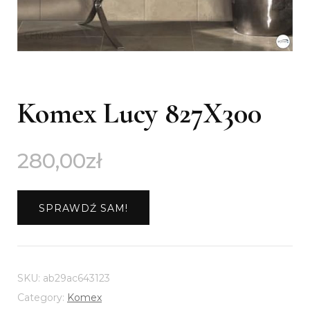
Komex Lucy 827X300
280,00
zł
SPRAWDŹ SAM!
SKU:
ab29ac643123
Category:
Komex