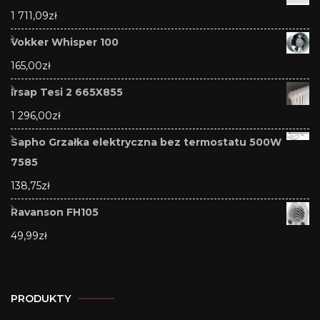
1 711,09
zł
Vokker Whisper 100
165,00
zł
Irsap Tesi 2 665X855
1 296,00
zł
Sapho Grzałka elektryczna bez termostatu 500W
7585
138,75
zł
Ravanson FH105
49,99
zł
PRODUKTY