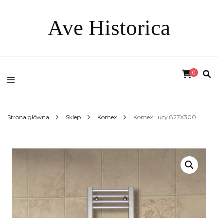
Ave Historica
0
Strona główna
Sklep
Komex
Komex Lucy 827X300