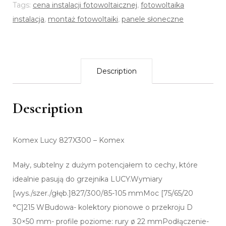
Tags:
cena instalacji fotowoltaicznej
,
fotowoltaika
instalacja
,
montaż fotowoltaiki
,
panele słoneczne
Description
Description
Komex Lucy 827X300 – Komex
Mały, subtelny z dużym potencjałem to cechy, które
idealnie pasują do grzejnika LUCY.Wymiary
[wys./szer./głęb.]827/300/85-105 mmMoc [75/65/20
°C]215 WBudowa- kolektory pionowe o przekroju D
30×50 mm- profile poziome: rury ø 22 mmPodłączenie-