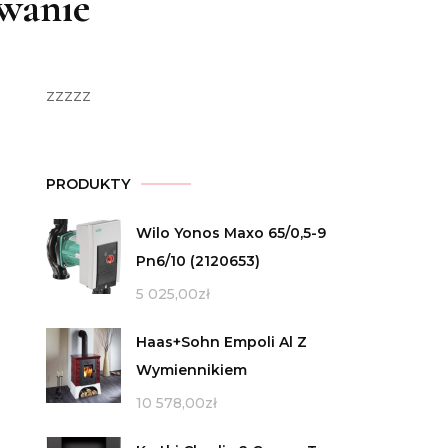
owanie
zzzzz
PRODUKTY
Wilo Yonos Maxo 65/0,5-9
Pn6/10 (2120653)
5 025,00
zł
Haas+Sohn Empoli Al Z
Wymiennikiem
10 578,00
zł