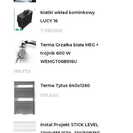
Kratki wkład kominkowy
LUCY 16
7 095,50
zł
Terma Grzałka biała MEG +
trójnik 600 W
WEMGT06B916U
189,97
zł
Terma Tytus 640x1260
976,63
zł
Instal Projekt STICK LEVEL
1200x555 [STIL-120/60BZN]