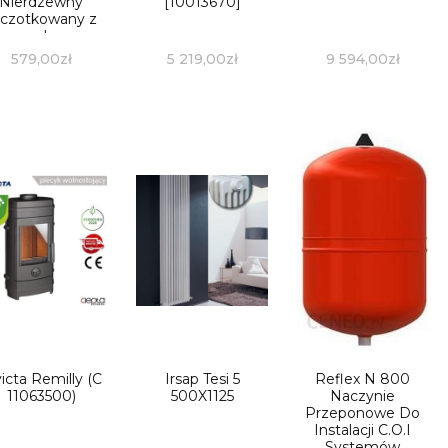
Nierdzewny
[10013670]
zczotkowany z
szybą
579,00
zł
5 219,00
zł
9 594,00
zł
victa Remilly (C
Irsap Tesi 5
Reflex N 800
11063500)
500X1125
Naczynie
Przeponowe Do
Instalacji C.O.I
Systemów