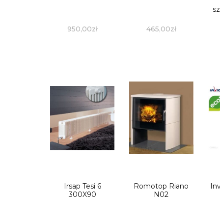
s
950,00
zł
465,00
zł
Irsap Tesi 6
Romotop Riano
In
300X90
N02