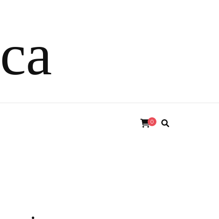
ica
0