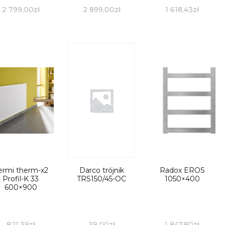
2 799,00
zł
2 899,00
zł
1 618,43
zł
ermi therm-x2
Darco trójnik
Radox EROS
Profil-K 33
TRS150/45-OC
1050×400
600×900
821,39
zł
39,00
zł
1 847,80
zł