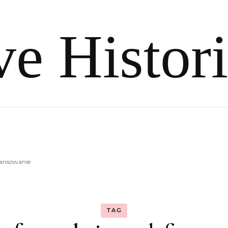
e Histor
nansowanie
TAG