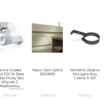
erma Grzałka
Vasco Carre Cphn2
Bertrams Obejma
a 300 W Biała
1600X595
Mocująca Rury
bel Prosty Bez
Czarne Fi 160
Wtyczki Z
Maskownicą
emoa03F916M
197,73
zł
7 158,00
zł
59,00
zł