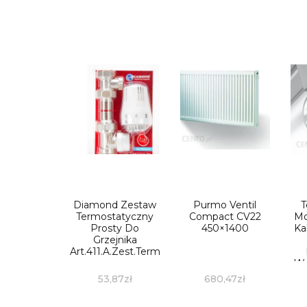
Diamond Zestaw
Purmo Ventil
T
Termostatyczny
Compact CV22
Mo
Prosty Do
450×1400
Ka
Grzejnika
Art.411.A.Zest.Term.Pro
W
53,87
zł
680,47
zł