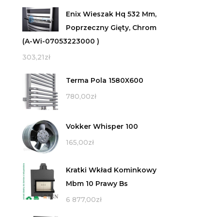
Enix Wieszak Hq 532 Mm,
Poprzeczny Gięty, Chrom
(A-Wi-07053223000 )
303,21
zł
Terma Pola 1580X600
780,00
zł
Vokker Whisper 100
165,00
zł
Kratki Wkład Kominkowy
Mbm 10 Prawy Bs
6 877,00
zł