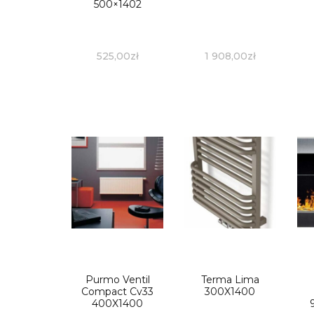
500×1402
525,00
zł
1 908,00
zł
Purmo Ventil
Terma Lima
Compact Cv33
300X1400
400X1400