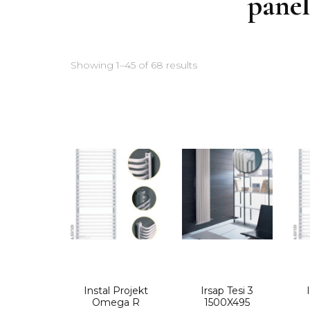
panel
Showing 1–45 of 68 results
Instal Projekt
Irsap Tesi 3
Omega R
1500X495