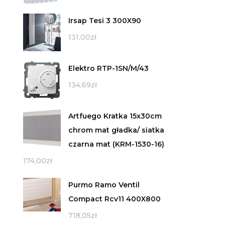
Irsap Tesi 3 300X90
131,00
zł
Elektro RTP-1SN/M/43
134,69
zł
Artfuego Kratka 15x30cm
chrom mat gładka/ siatka
czarna mat (KRM-1530-16)
174,00
zł
Purmo Ramo Ventil
Compact Rcv11 400X800
718,05
zł