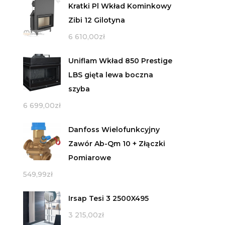
Kratki Pl Wkład Kominkowy
Zibi 12 Gilotyna
6 610,00
zł
Uniflam Wkład 850 Prestige
LBS gięta lewa boczna
szyba
6 699,00
zł
Danfoss Wielofunkcyjny
Zawór Ab-Qm 10 + Złączki
Pomiarowe
549,99
zł
Irsap Tesi 3 2500X495
3 215,00
zł