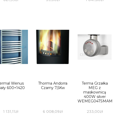
ermal Wenus
Thorma Andorra
Terma Grzałka
iały 600×1420
Czarny 7,5Kw
MEG z
maskownicą
400W silver
WEMEG04TSMAM
1 131,11
zł
6 008,09
zł
233,00
zł