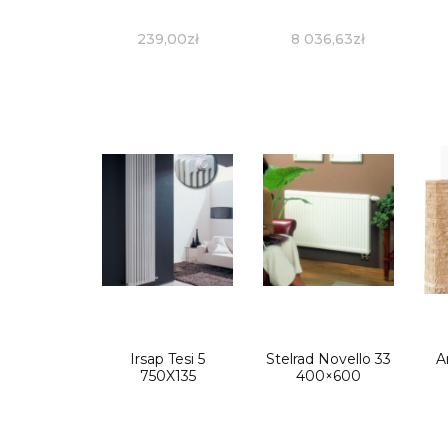
239,00
zł
8 036,63
zł
Irsap Tesi 5
Stelrad Novello 33
A
750X135
400×600