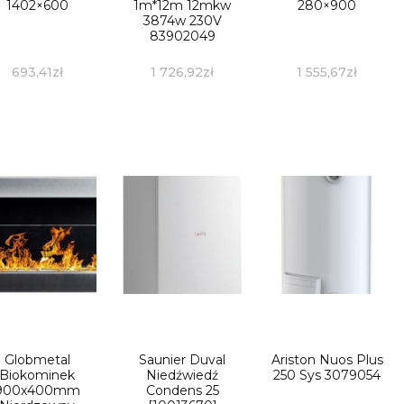
1402×600
1m*12m 12mkw
280×900
3874w 230V
83902049
693,41
zł
1 726,92
zł
1 555,67
zł
Globmetal
Saunier Duval
Ariston Nuos Plus
Biokominek
Niedźwiedź
250 Sys 3079054
900x400mm
Condens 25