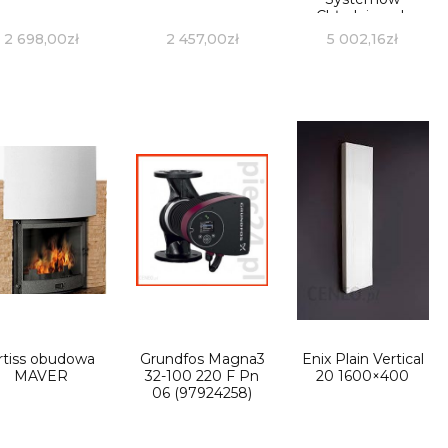
Chłodniczych
Szare 8218500
2 698,00
zł
2 457,00
zł
5 002,16
zł
rtiss obudowa
Grundfos Magna3
Enix Plain Vertical
MAVER
32-100 220 F Pn
20 1600×400
06 (97924258)