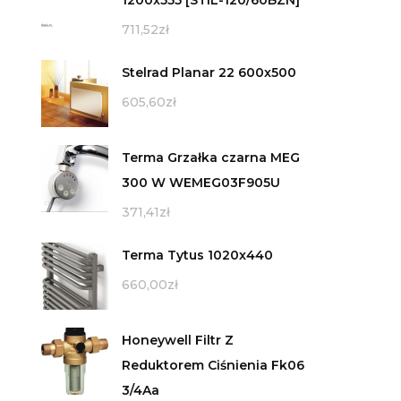
711,52
zł
Stelrad Planar 22 600x500
605,60
zł
Terma Grzałka czarna MEG
300 W WEMEG03F905U
371,41
zł
Terma Tytus 1020x440
660,00
zł
Honeywell Filtr Z
Reduktorem Ciśnienia Fk06
3/4Aa