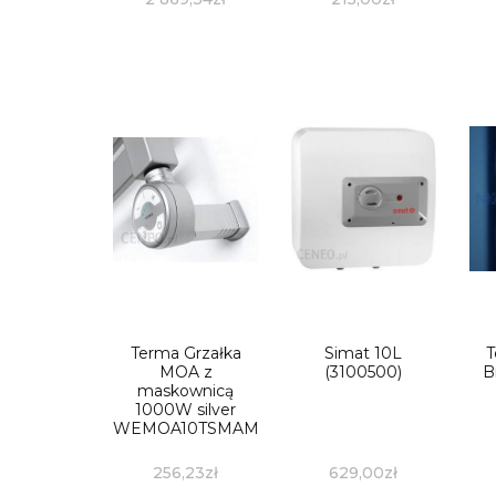
Terma Grzałka
Simat 10L
T
MOA z
(3100500)
B
maskownicą
1000W silver
WEMOA10TSMAM
256,23
zł
629,00
zł