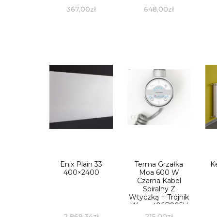
367,00
zł
648,00
zł
Enix Plain 33
Terma Grzałka
K
400×2400
Moa 600 W
Czarna Kabel
Spiralny Z
Wtyczką + Trójnik
Wemat06B905U
2 869,34
zł
215,00
zł