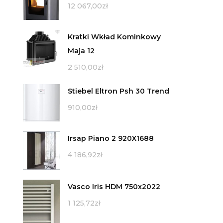
12 067,00
zł
Kratki Wkład Kominkowy
Maja 12
2 510,00
zł
Stiebel Eltron Psh 30 Trend
910,00
zł
Irsap Piano 2 920X1688
4 186,92
zł
Vasco Iris HDM 750x2022
1 125,72
zł