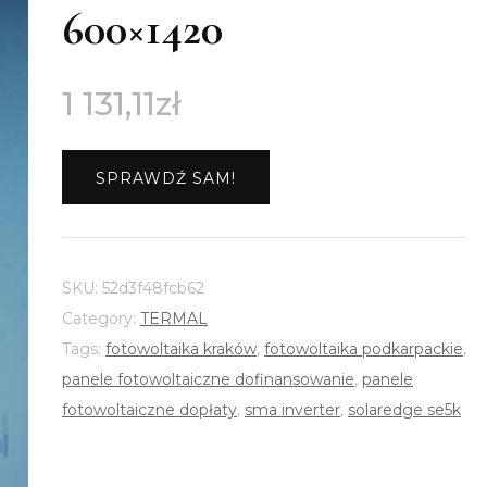
600×1420
1 131,11
zł
SPRAWDŹ SAM!
SKU:
52d3f48fcb62
Category:
TERMAL
Tags:
fotowoltaika kraków
,
fotowoltaika podkarpackie
,
panele fotowoltaiczne dofinansowanie
,
panele
fotowoltaiczne dopłaty
,
sma inverter
,
solaredge se5k