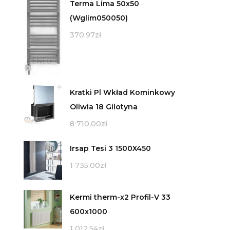
Terma Lima 50x50
(Wglim050050)
370,97
zł
Kratki Pl Wkład Kominkowy
Oliwia 18 Gilotyna
8 710,00
zł
Irsap Tesi 3 1500X450
1 735,00
zł
Kermi therm-x2 Profil-V 33
600x1000
1 012,54
zł