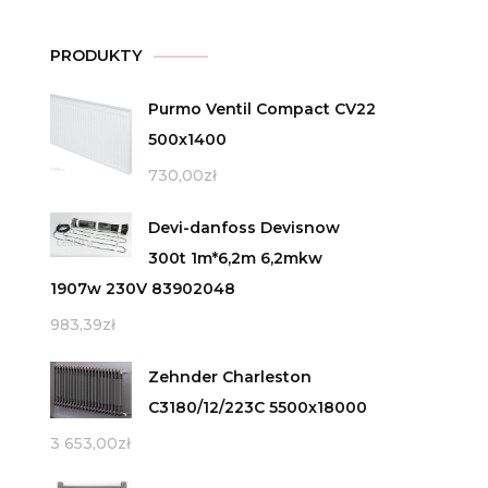
PRODUKTY
Purmo Ventil Compact CV22
500x1400
730,00
zł
Devi-danfoss Devisnow
300t 1m*6,2m 6,2mkw
1907w 230V 83902048
983,39
zł
Zehnder Charleston
C3180/12/223C 5500x18000
3 653,00
zł