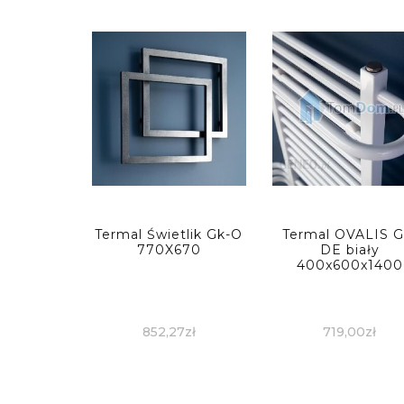
Termal Świetlik Gk-O
Termal OVALIS G
770X670
DE biały
400x600x1400
852,27
zł
719,00
zł