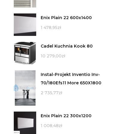
Enix Plain 22 600x1400
1 478,95
zł
Cadel Kuchnia Kook 80
10 279,00
zł
Instal-Projekt Inventio Inv-
70/180Efs11 More 650X1800
2 735,77
zł
Enix Plain 22 300x1200
1 008,48
zł