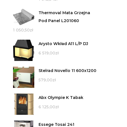
Thermoval Mata Grzejna
Pod Panel L201060
1 050,50
zł
Arysto Wkład A11 L/P DJ
6 519,00
zł
Stelrad Novello 11 600x1200
579,00
zł
Abx Olympie K Tabak
6 125,00
zł
Essege Tosai 241