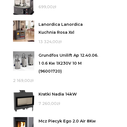
699,00
zł
Lanordica Lanordica
Kuchnia Rosa Xxl
13 324,00
zł
Grundfos Unilift Ap 12.40.06.
1 0.6 Kw 1X230V 10 M
(96001720)
2 169,00
zł
Kratki Nadia 14kW
7 260,00
zł
Mcz Piecyk Ego 2.0 Air 8Kw