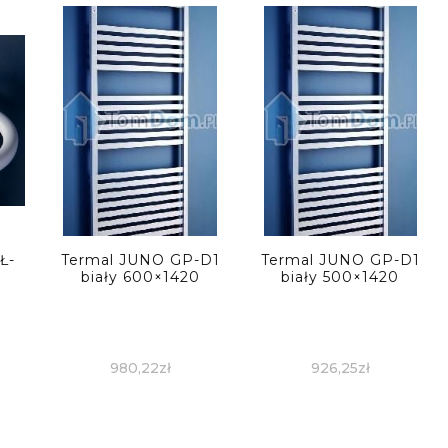
Ł-
Termal JUNO GP-D1
Termal JUNO GP-D1
biały 600×1420
biały 500×1420
980,22
zł
926,25
zł