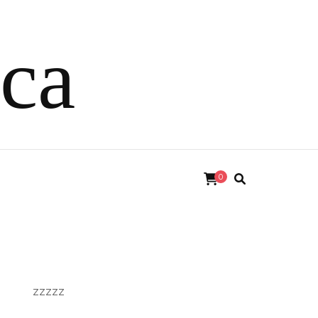
ica
0
zzzzz