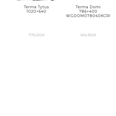
Terma Tytus
Terma Domi
1020×640
786×400
WGDOM078040KCROS
775,00
zł
454,90
zł