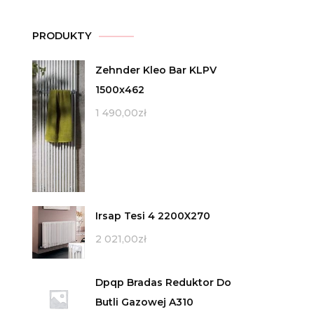
PRODUKTY
Zehnder Kleo Bar KLPV
1500x462
1 490,00
zł
Irsap Tesi 4 2200X270
2 021,00
zł
Dpqp Bradas Reduktor Do
Butli Gazowej A310