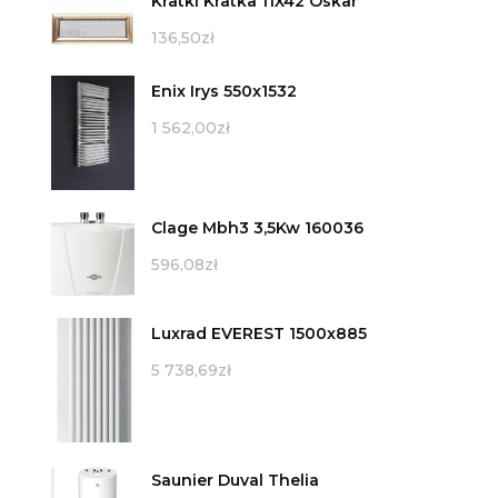
Kratki Kratka 11X42 Oskar
136,50
zł
Enix Irys 550x1532
1 562,00
zł
Clage Mbh3 3,5Kw 160036
596,08
zł
Luxrad EVEREST 1500x885
5 738,69
zł
Saunier Duval Thelia