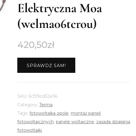
Elektryczna Moa
(welma06tcrou)
420,50
zł
SPRAWDŹ SAM!
SKU:
5cf29cd32e36
Category:
Terma
Tags:
fotowoltaika opole
,
montaż paneli
fotowoltaicznych
,
panele woltaiczne
,
zasada działania
fotowoltaiki