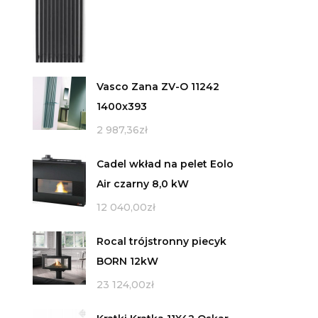
Vasco Zana ZV-O 11242
1400x393
2 987,36
zł
Cadel wkład na pelet Eolo
Air czarny 8,0 kW
12 040,00
zł
Rocal trójstronny piecyk
BORN 12kW
23 124,00
zł