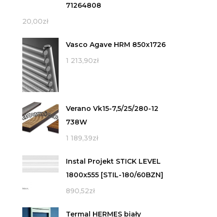
71264808
20,00
zł
Vasco Agave HRM 850x1726
1 213,90
zł
Verano Vk15-7,5/25/280-12
738W
1 189,39
zł
Instal Projekt STICK LEVEL
1800x555 [STIL-180/60BZN]
890,52
zł
Termal HERMES biały