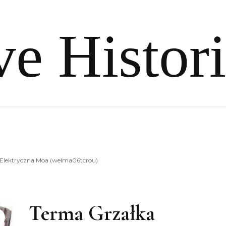
e Histor
 Elektryczna Moa (welma06tcrou)
Terma Grzałka