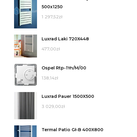
500x1250
1 297,52
zł
Luxrad Laki 720X448
477,00
zł
Ospel Rtp-1Yn/M/00
138,14
zł
Luxrad Pauer 1500X500
3 029,00
zł
Termal Patio Gł-B 400X800