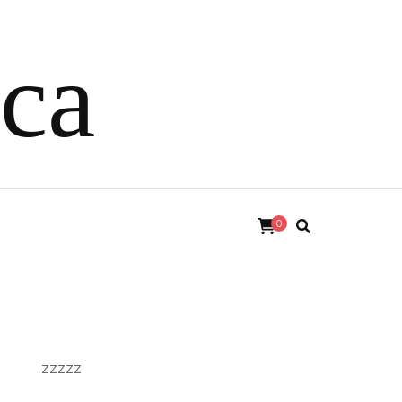
ica
0
zzzzz