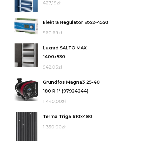
427,19
zł
X
Elektra Regulator Eto2-4550
960,69
zł
Luxrad SALTO MAX
1400x530
942,03
zł
Grundfos Magna3 25-40
180 R 1" (97924244)
1 440,00
zł
Terma Triga 610x480
1 350,00
zł