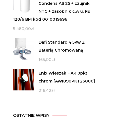
Condens AS 25 + czujnik
NTC + zasobnik c.w.u. FE
120/6 BM kod 0010019696
5 480,00
zł
Dafi Standard 4,5Kw Z
Baterią Chromowaną
165,00
zł
Enix Wieszak HAK 0pkt
chrom [AWI090PKT23000]
216,42
zł
OSTATNIE WPISY