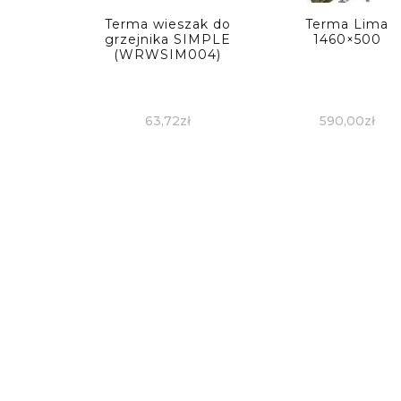
Terma wieszak do
Terma Lima
grzejnika SIMPLE
1460×500
(WRWSIM004)
63,72
zł
590,00
zł