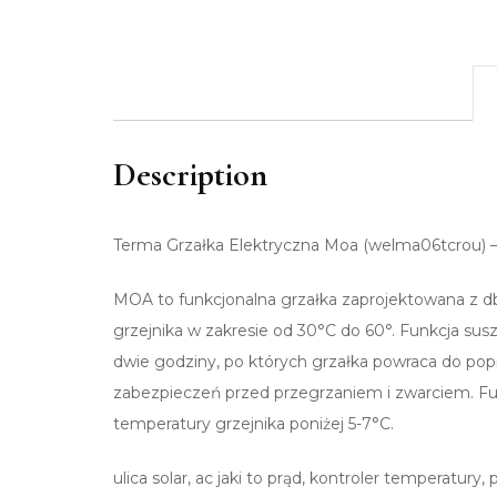
Description
Terma Grzałka Elektryczna Moa (welma06tcrou) 
MOA to funkcjonalna grzałka zaprojektowana z db
grzejnika w zakresie od 30°C do 60°. Funkcja sus
dwie godziny, po których grzałka powraca do po
zabezpieczeń przed przegrzaniem i zwarciem. 
temperatury grzejnika poniżej 5-7°C.
ulica solar, ac jaki to prąd, kontroler temperatur