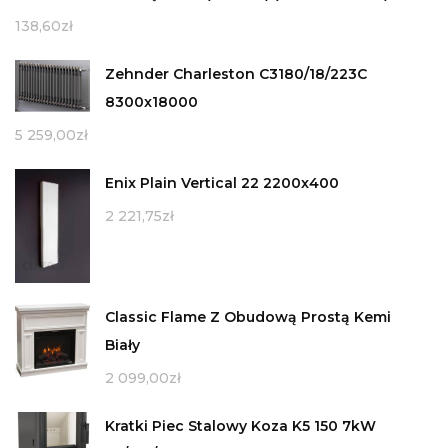
138,60
zł
Zehnder Charleston C3180/18/223C
8300x18000
5 259,00
zł
Enix Plain Vertical 22 2200x400
2 221,75
zł
Classic Flame Z Obudową Prostą Kemi
Biały
2 099,00
zł
Kratki Piec Stalowy Koza K5 150 7kW