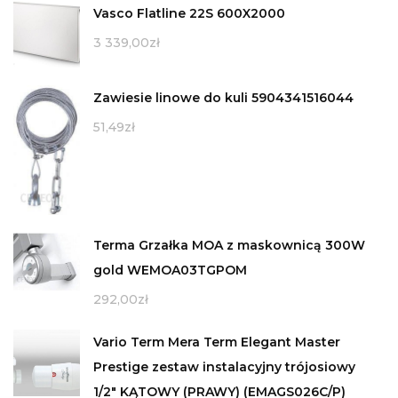
Vasco Flatline 22S 600X2000
3 339,00
zł
Zawiesie linowe do kuli 5904341516044
51,49
zł
Terma Grzałka MOA z maskownicą 300W
gold WEMOA03TGPOM
292,00
zł
Vario Term Mera Term Elegant Master
Prestige zestaw instalacyjny trójosiowy
1/2" KĄTOWY (PRAWY) (EMAGS026C/P)