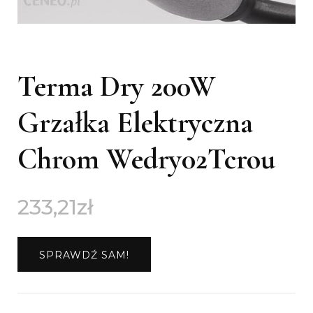
Terma Dry 200W
Grzałka Elektryczna
Chrom Wedry02Tcrou
233,21
zł
SPRAWDŹ SAM!