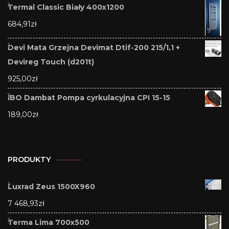
Termal Classic Biały 400x1200
684,91
zł
Devi Mata Grzejna Devimat Dtif-200 215/1,1 +
Devireg Touch (d201t)
925,00
zł
IBO Dambat Pompa cyrkulacyjna CPI 15-15
189,00
zł
PRODUKTY
Luxrad Zeus 1500X960
7 468,93
zł
Terma Lima 700x500