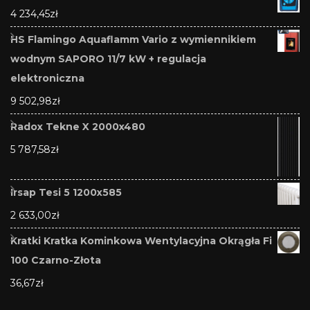
4 234,45
zł
HS Flamingo Aquaflamm Vario z wymiennikiem
wodnym SAPORO 11/7 kW + regulacja
elektroniczna
9 502,98
zł
Radox Tekne X 2000x480
5 787,58
zł
Irsap Tesi 5 1200x585
2 633,00
zł
Kratki Kratka Kominkowa Wentylacyjna Okrągła Fi
100 Czarno-Złota
36,67
zł