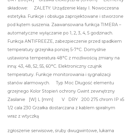
składowe: ZALETY: Urządzenie klasy I. Nowoczesna
estetyka. Funkcje i obsługa zaprojektowane i stworzone
pod kątem suszenia. Zaawansowana funkcja TIMERA –
automatyczne wyłączanie po 1, 2, 3, 4, 5 godzinach.
Funkcja ANTIFREEZE, zabezpieczenie przed spadkiem
temperatury grzejnika poniżej 5-7°C. Domyślnie
ustawiona temperatura 48°C z możliwością zmiany na
inną: 43, 48, 52, 55, 60°C. Elektroniczny czujnik
temperatury. Funkcje monitorowania i sygnalizacji
stanów alarmowych. Typ Moc Długość elementu
grzejnego Kolor Stopień ochrony Gwint zewnętrzny
Zasilanie [W] L [mm] V DRY 200 275 chrom IP x5
1/2 cala 230 Grzałka dostarczana z kablem spiralnym
wraz z wtyczką
zgłoszenie serwisowe, śruby dwugwintowe, lukarna