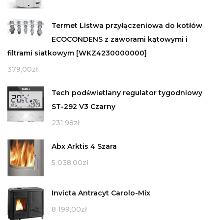
Termet Listwa przyłączeniowa do kotłów
ECOCONDENS z zaworami kątowymi i
filtrami siatkowym [WKZ4230000000]
379,00
zł
Tech podświetlany regulator tygodniowy
ST-292 V3 Czarny
231,98
zł
Abx Arktis 4 Szara
5 038,00
zł
Invicta Antracyt Carolo-Mix
8 199,00
zł