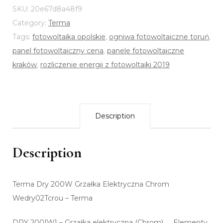
SKU:
20e67d8a48f9
Category:
Terma
Tags:
fotowoltaika opolskie
,
ogniwa fotowoltaiczne toruń
,
panel fotowoltaiczny cena
,
panele fotowoltaiczne
kraków
,
rozliczenie energii z fotowoltaiki 2019
Description
Description
Terma Dry 200W Grzałka Elektryczna Chrom
Wedry02Tcrou – Terma
DRY 200[W] – Grzałka elektryczna (Chrom) Elementy