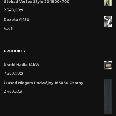
Stelrad Vertex Style 20 1800x700
2 348,00
zł
Rozeta fi 150
6,55
zł
PRODUKTY
Kratki Nadia 14kW
7 260,00
zł
Luxrad Niagara Podwójny 165X30 Czarny
2 460,50
zł