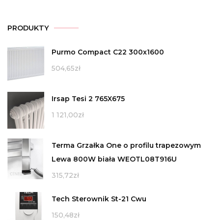
PRODUKTY
Purmo Compact C22 300x1600
504,65
zł
Irsap Tesi 2 765X675
1 121,00
zł
Terma Grzałka One o profilu trapezowym
Lewa 800W biała WEOTL08T916U
315,72
zł
Tech Sterownik St-21 Cwu
150,48
zł