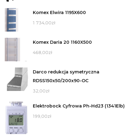
Komex Elwira 1195X600
1 734,00
zł
Komex Daria 20 1160X500
468,00
zł
Darco redukcja symetryczna
RDSS150x50/200x90-OC
32,00
zł
Elektrobock Cyfrowa Ph-Hd23 (1341Elb)
199,00
zł