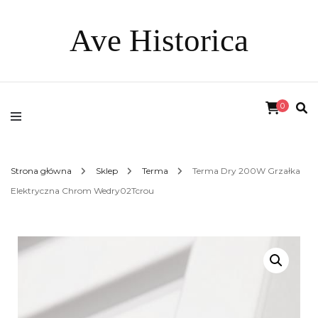
Ave Historica
0
Strona główna
Sklep
Terma
Terma Dry 200W Grzałka
Elektryczna Chrom Wedry02Tcrou