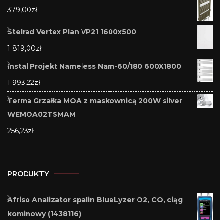
379,00
zł
Stelrad Vertex Plan VP21 1600x500
1 819,00
zł
Instal Projekt Nameless Nam-60/180 600X1800
1 993,22
zł
Terma Grzałka MOA z maskownicą 200W silver
WEMOA02TSMAM
256,23
zł
PRODUKTY
Afriso Analizator spalin BlueLyzer O2, CO, ciąg
kominowy (1438116)