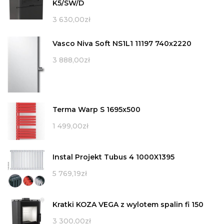
K5/SW/D
3 630,00
zł
Vasco Niva Soft NS1L1 11197 740x2220
3 888,00
zł
Terma Warp S 1695x500
1 499,00
zł
Instal Projekt Tubus 4 1000X1395
5 769,19
zł
Kratki KOZA VEGA z wylotem spalin fi 150
3 300,00
zł