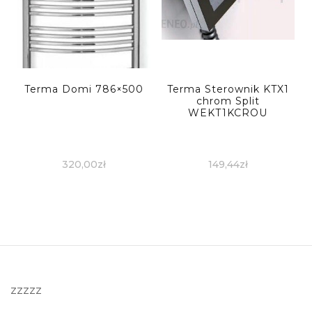
Terma Domi 786×500
Terma Sterownik KTX1
chrom Split
WEKT1KCROU
320,00
zł
149,44
zł
zzzzz