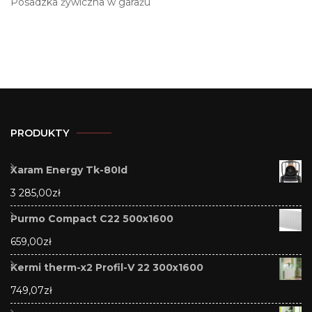
Posadzka żywiczna w garażu
PRODUKTY
Xaram Energy Tk-80Id
3 285,00
zł
Purmo Compact C22 500x1600
659,00
zł
Kermi therm-x2 Profil-V 22 300x1600
749,07
zł