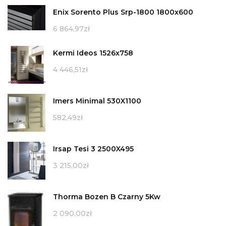
Enix Sorento Plus Srp-1800 1800x600
6 864,97
zł
Kermi Ideos 1526x758
4 446,51
zł
Imers Minimal 530X1100
582,49
zł
Irsap Tesi 3 2500X495
3 215,00
zł
Thorma Bozen B Czarny 5Kw
2 090,00
zł