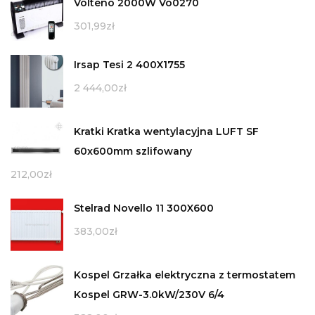
Volteno 2000W Vo0270
301,99
zł
Irsap Tesi 2 400X1755
2 444,00
zł
Kratki Kratka wentylacyjna LUFT SF
60x600mm szlifowany
212,00
zł
Stelrad Novello 11 300X600
383,00
zł
Kospel Grzałka elektryczna z termostatem
Kospel GRW-3.0kW/230V 6/4