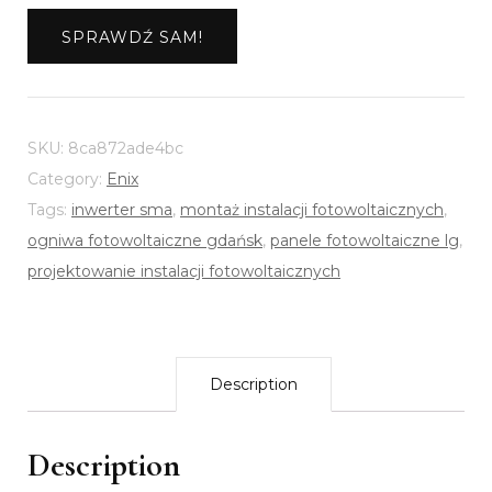
SPRAWDŹ SAM!
SKU:
8ca872ade4bc
Category:
Enix
Tags:
inwerter sma
,
montaż instalacji fotowoltaicznych
,
ogniwa fotowoltaiczne gdańsk
,
panele fotowoltaiczne lg
,
projektowanie instalacji fotowoltaicznych
Description
Description