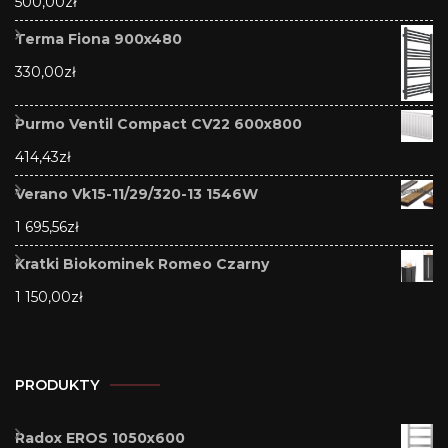
500,00
zł
Terma Fiona 900x480
330,00
zł
Purmo Ventil Compact CV22 600x800
414,43
zł
Verano Vk15-11/29/320-13 1546W
1 695,56
zł
Kratki Biokominek Romeo Czarny
1 150,00
zł
PRODUKTY
Radox EROS 1050x600