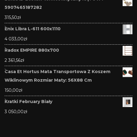
5907465187282
315,50
zł
Enix Libra L-611 600x1110
4 033,00
zł
Radox EMPIRE 880x700
2 361,56
zł
Casa Et Hortus Mata Transportowa Z Koszem
Wiklinowym Rozmiar Maty: 56X88 Cm
150,00
zł
Kratki February Biały
3 050,00
zł