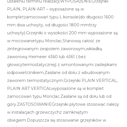
ustaleniu terminu realizacji.WYPOSAżENIEGrzejniki
PLAIN, PLAIN ART – wyposażone są w
kompletzamocowań typu L konsole(do długości 1600
mm dwa uchwyty, od długości 1800 mmtrzy
uchwyty).Grzejniki o wysokości 200 mm wyposażone są
w mocowanietypu Monclac.Stanowią całość ze
zintegrowanym zespołem zaworowym,wkładką
zaworową Heimeier 4360 lub 4361 ( bez
głowicytermostatycznej) z wmontowanymi zaślepkami
iodpowietrznikiem.Zasilane od dołu z wbudowanym
zaworem termostatycznym.Grzejniki PLAIN VERTICAL,
PLAIN ART VERTICALwyposażone są w komplet
zamocowań typu Monclac.Zasilane są od dołu lub od
góry.ZASTOSOWANIEGrzejniki płytowe stosować należy
w instalacjach grzewczychz zamkniętym
obiegiem.Dopuszcza się stosowanie grzejników w