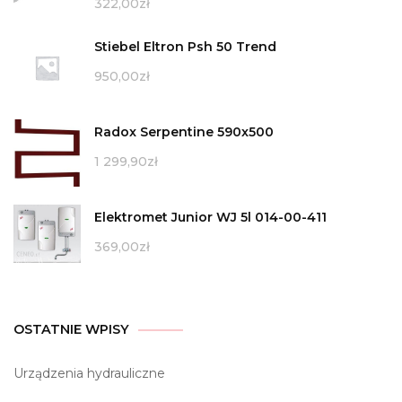
322,00
zł
Stiebel Eltron Psh 50 Trend
950,00
zł
Radox Serpentine 590x500
1 299,90
zł
Elektromet Junior WJ 5l 014-00-411
369,00
zł
OSTATNIE WPISY
Urządzenia hydrauliczne