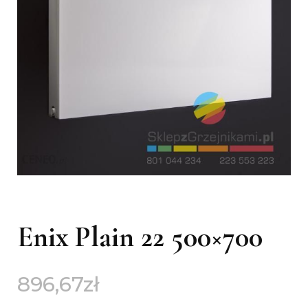
Enix Plain 22 500×700
896,67
zł