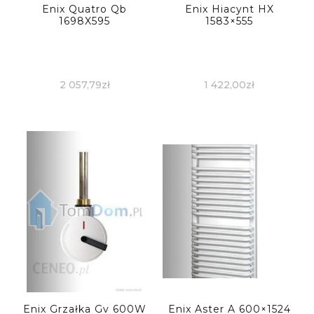
Enix Quatro Qb
Enix Hiacynt HX
1698X595
1583×555
2 057,79
zł
1 422,00
zł
Enix Grzałka Gv 600W
Enix Aster A 600×1524