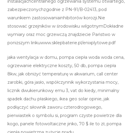
instalacjachcentralnego ogrzewania systemu otwartego,
zabezpieczonychzgodnie z PN-91/B-02413, pod
warunkiem zastosowaniainhibitorów korozji.Nie
stosować grzejników w środowisku wilgotnymDokładne
wymiary oraz moc grzewczą znajdziecie Państwo w
poniższym linkuwww.sklepbaterie.pl/enixplytowe.pdf
jaka wentylacja w domu, pompa ciepła woda woda cena,
ogrzewanie elektryczne koszty, 50 db, pompa ciepła
8kw, jak obniżyć temperaturę w akwarium, call center
zarobki, góra jasło, współczynnik wykorzystania mocy,
licznik dwukierunkowy emu 3, vat do kiedy, minimalny
spadek dachu płaskiego, ikea geo solar opinie, jak
podłączyć siłownik zaworu czterodrogowego,
pierwiastek o symbolu si, program czyste powietrze dla
kogo, panele fotowoltaiczne jinko, 70 $ ile to zł, pompa
ciepła powietrzna zużycie prądu