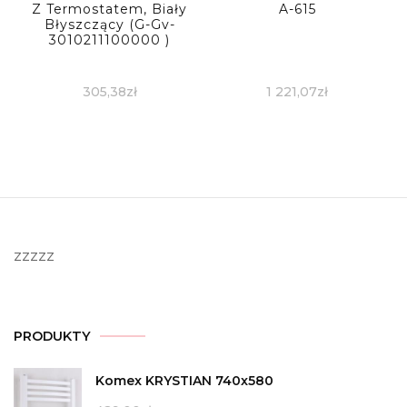
Z Termostatem, Biały
A-615
Błyszczący (G-Gv-
3010211100000 )
305,38
zł
1 221,07
zł
zzzzz
PRODUKTY
Komex KRYSTIAN 740x580