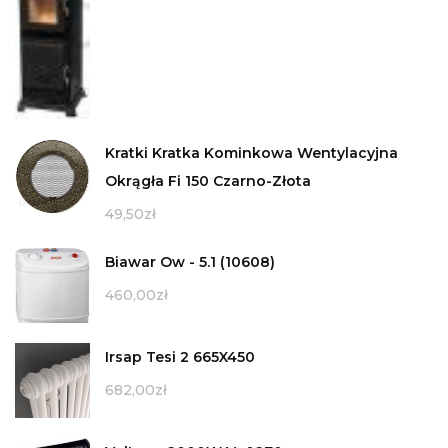
Kratki Kratka Kominkowa Wentylacyjna
Okrągła Fi 150 Czarno-Złota
49,50
zł
Biawar Ow - 5.1 (10608)
460,00
zł
Irsap Tesi 2 665X450
682,00
zł