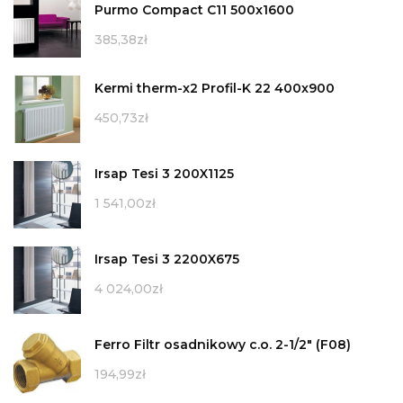
Purmo Compact C11 500x1600
385,38
zł
Kermi therm-x2 Profil-K 22 400x900
450,73
zł
Irsap Tesi 3 200X1125
1 541,00
zł
Irsap Tesi 3 2200X675
4 024,00
zł
Ferro Filtr osadnikowy c.o. 2-1/2" (F08)
194,99
zł