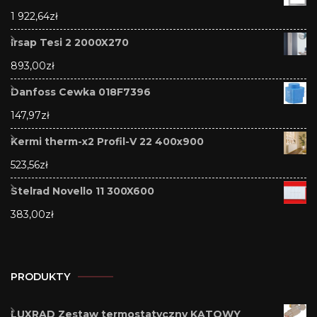
1 922,64
zł
Irsap Tesi 2 2000X270
893,00
zł
Danfoss Cewka 018F7396
147,97
zł
Kermi therm-x2 Profil-V 22 400x900
523,56
zł
Stelrad Novello 11 300X600
383,00
zł
PRODUKTY
LUXRAD Zestaw termostatyczny KĄTOWY