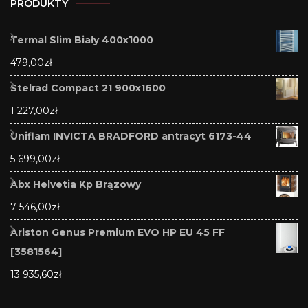
PRODUKTY
Termal Slim Biały 400x1000
479,00
zł
Stelrad Compact 21 900x1600
1 227,00
zł
Uniflam INVICTA BRADFORD antracyt 6173-44
5 699,00
zł
Abx Helvetia Kp Brązowy
7 546,00
zł
Ariston Genus Premium EVO HP EU 45 FF
[3581564]
13 935,60
zł