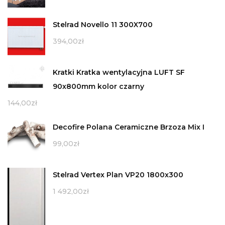
Stelrad Novello 11 300X700
394,00
zł
Kratki Kratka wentylacyjna LUFT SF
90x800mm kolor czarny
144,00
zł
Decofire Polana Ceramiczne Brzoza Mix I
99,00
zł
Stelrad Vertex Plan VP20 1800x300
1 492,00
zł