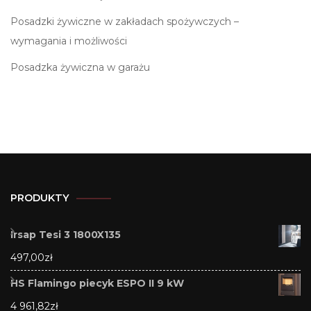
Posadzki żywiczne w zakładach spożywczych –
wymagania i możliwości
Posadzka żywiczna w garażu
PRODUKTY
Irsap Tesi 3 1800X135
497,00
zł
HS Flamingo piecyk ESPO II 9 kW
4 961,82
zł