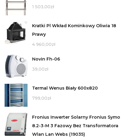
1 503,00
zł
Kratki Pl Wkład Kominkowy Oliwia 18
Prawy
4 960,00
zł
Novin Fh-06
39,00
zł
Termal Wenus Biały 600x820
799,00
zł
Fronius Inwerter Solarny Fronius Symo
8.2-3-M 3 Fazowy Bez Transformatora
Wlan Lan Webs (19035)