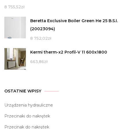
8 755,52
zł
Beretta Exclusive Boiler Green He 25 B.S.I.
(20023094)
8 752,02
zł
Kermi therm-x2 Profil-V 11 600x1800
663,86
zł
OSTATNIE WPISY
Urządzenia hydrauliczne
Przecinaki do nakrętek
Przecinak do nakrętek