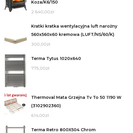
Koza/K6/150
2 640,00
zł
Kratki kratka wentylacyjna luft narożny
560x560x60 kremowa (LUFT/NS/60/K)
300,00
zł
Terma Tytus 1020x640
775,00
zł
Thermoval Mata Grzejna Tv To 50 1190 W
(3102902360)
614,00
zł
Terma Retro 800X504 Chrom