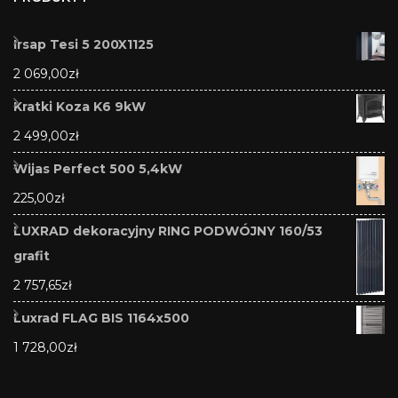
Irsap Tesi 5 200X1125
2 069,00
zł
Kratki Koza K6 9kW
2 499,00
zł
Wijas Perfect 500 5,4kW
225,00
zł
LUXRAD dekoracyjny RING PODWÓJNY 160/53
grafit
2 757,65
zł
Luxrad FLAG BIS 1164x500
1 728,00
zł