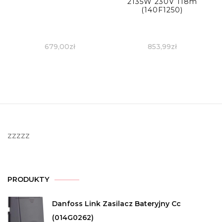
2135W 230V 118m
(140F1250)
679,00
zł
853,99
zł
zzzzz
PRODUKTY
Danfoss Link Zasilacz Bateryjny Cc
(014G0262)