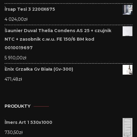
Irsap Tesi 3 2200X675
4 024,00
zł
Saunier Duval Thelia Condens AS 25 + czujnik
NTC + zasobnik c.w.u. FE 150/6 BM kod
0010019697
5 910,00
zł
Enix Grzałka Gv Biała (Gv-300)
471,48
zł
PRODUKTY
Imers Art 1 530x1000
730,50
zł