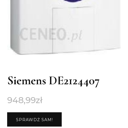
Siemens DE2124407
948,99
zł
SPRAWDŹ SAM!