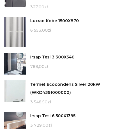
327,00
zł
Luxrad Kobe 1500X870
6 553,00
zł
Irsap Tesi 3 300X540
788,00
zł
Termet Ecocondens Silver 20kW
(WKD4391000000)
3 548,50
zł
Irsap Tesi 6 500X1395
3 729,00
zł