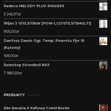
Radeco MELODY PLUS 900x690
3 245,97
zł
Wijas 3 11/13,5/15kW [POW-LCD11/13,5/15MULTI]
905,00
zł
Danfoss Zawór Ogr. Temp. Powrotu Fjvr 10
(Kątowy)
169,00
zł
Romotop Stromboli N03
7 980,59
zł
PRODUKTY
Abx Bavaria K Kaflowy Cokół Bordo