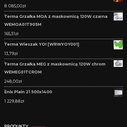
8 085,00
zł
Terma Grzałka MOA z maskownicą 120W czarna
WEMOA01T905M
165,31
zł
Terma Wieszak YO! [WRWYOY001]
13,79
zł
Terma Grzałka MEG z maskownicą 120W chrom
WEMEG01TCROM
248,00
zł
Enix Plain 21 500x1400
1 229,88
zł
PRODUKTY