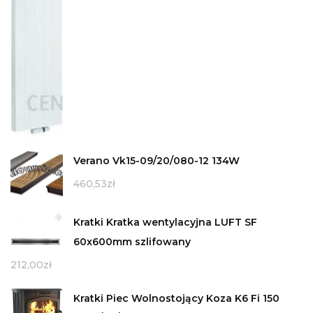
Verano Vk15-09/20/080-12 134W
460,53
zł
Kratki Kratka wentylacyjna LUFT SF
60x600mm szlifowany
212,00
zł
Kratki Piec Wolnostojący Koza K6 Fi 150