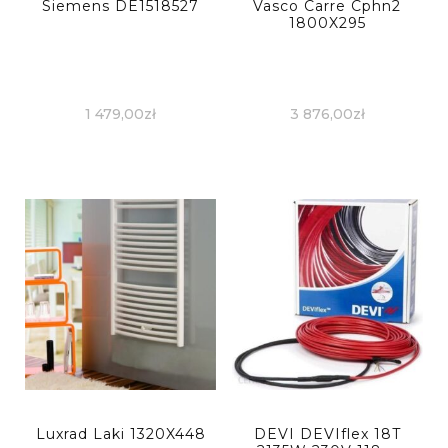
Siemens DE1518527
Vasco Carre Cphn2
1800X295
1 479,00
zł
3 876,00
zł
Luxrad Laki 1320X448
DEVI DEVIflex 18T