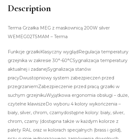
Description
Terma Grzałka MEG z maskownicą 200W silver
WEMEG02TSMAM – Terma
Funkcje grzałkiKlasyczny wyglądRegulacja temperatury
grzejnika w zakresie 30°-60°CSygnalizacja temperatury
aktualnej i zadanejSygnalizacja stanów
pracyDwustopniowy system zabezpieczeń przed
przegrzaniemZabezpieczenie przed pracą grzałki w
suchym grzejnikuWyjątkowa ergonomia obsługi – duże,
czytelne klawiszeDo wyboru 4 kolory wykończenia –
biały, silver, chrom, czarnydostępne kolory: biały, silver,
chrom, czarny (dostępna także w każdym kolorze z
palety RAL oraz w kolorach specjalnych (brass i gold),
przy sumie jednorazowego zamówienia dowolnych