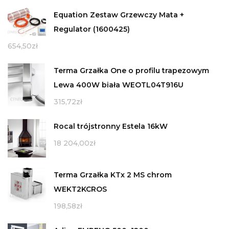
Equation Zestaw Grzewczy Mata +
Regulator (1600425)
654,50
zł
Terma Grzałka One o profilu trapezowym
Lewa 400W biała WEOTL04T916U
315,72
zł
Rocal trójstronny Estela 16kW
18 204,00
zł
Terma Grzałka KTx 2 MS chrom
WEKT2KCROS
198,58
zł