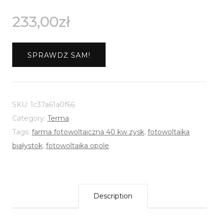
233,00
zł
SPRAWDŹ SAM!
SKU:
1c37a61a0f66
Category:
Terma
Tags:
farma fotowoltaiczna 40 kw zysk
,
fotowoltaika
białystok
,
fotowoltaika opole
Description