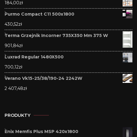
184,00
zł
Purmo Compact C11 500x1800
430,52
zł
Terma Grzejnik Incorner 735X350 Mm 375 W
901,84
zł
Luxrad Regular 1480X500
700,12
zł
Verano Vk15-25/38/190-24 2242W
2 407,48
zł
PRODUKTY
Enix Memfis Plus MSP 420x1800