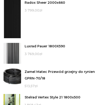
Radox Sheer 2000x660
3 799,00
zł
Luxrad Pauer 1800X590
3 769,00
zł
Zamel Matec Przewód grzejny do rynien
GPRN-70/18
513,57
zł
Stelrad Vertex Style 21 1800x500
1 868,43
zł