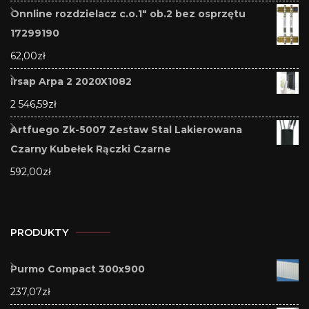
Onnline rozdzielacz c.o.1" ob.2 bez osprzętu
17299190
62,00
zł
Irsap Arpa 2 2020X1082
2 546,59
zł
Artfuego Zk-5007 Zestaw Stal Lakierowana
Czarny Kubełek Rączki Czarne
592,00
zł
PRODUKTY
Purmo Compact 300x900
237,07
zł