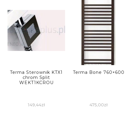
Terma Sterownik KTX1
Terma Bone 760×600
chrom Split
WEKT1KCROU
149,44
zł
475,00
zł