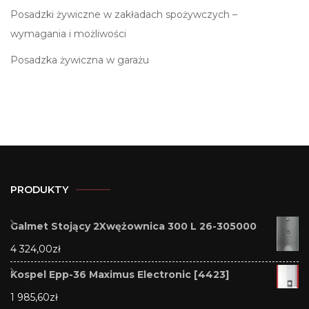
Posadzki żywiczne w zakładach spożywczych –
wymagania i możliwości
Posadzka żywiczna w garażu
PRODUKTY
Galmet Stojący 2Xwężownica 300 L 26-305000
4 324,00
zł
Kospel Epp-36 Maximus Electronic [4423]
1 985,60
zł