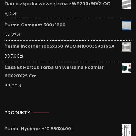
Darco złączka wewnętrzna zWP200x90/2-OC
6,10
zł
Purmo Compact 300x1800
551,22
zł
Terma Incorner 1005x350 WGQIN100035K916SX
907,00
zł
Casa Et Hortus Torba Uniwersalna Rozmiar:
60X28X25 Cm
88,00
zł
PRODUKTY
Purmo Hygiene H10 550X400