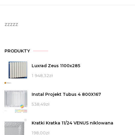
zzzzz
PRODUKTY
Luxrad Zeus 1100x285
1 948,32
zł
Instal Projekt Tubus 4 800X167
538,49
zł
Kratki Kratka 11/24 VENUS niklowana
198,00
zł