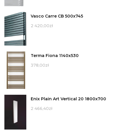
Vasco Carre CB 500x745
2 420,00
zł
Terma Fiona 1140x530
378,00
zł
Enix Plain Art Vertical 20 1800x700
2 466,40
zł