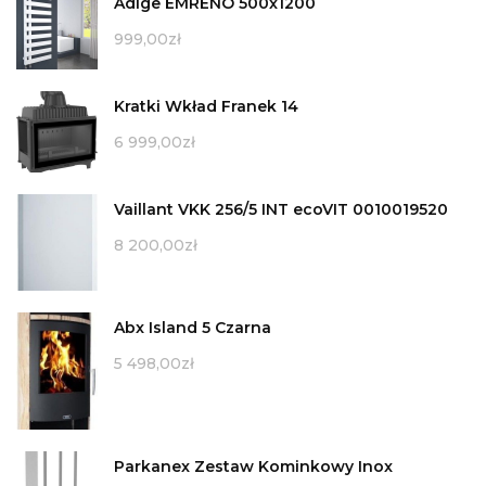
Adige EMRENO 500x1200
999,00
zł
Kratki Wkład Franek 14
6 999,00
zł
Vaillant VKK 256/5 INT ecoVIT 0010019520
8 200,00
zł
Abx Island 5 Czarna
5 498,00
zł
Parkanex Zestaw Kominkowy Inox