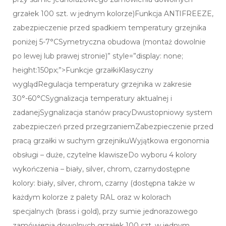
grzałek 100 szt. w jednym kolorze)Funkcja ANTIFREEZE,
zabezpieczenie przed spadkiem temperatury grzejnika
poniżej 5-7°CSymetryczna obudowa (montaż dowolnie
po lewej lub prawej stronie)” style=”display: none;
height:150px;”>Funkcje grzałkiKlasyczny
wyglądRegulacja temperatury grzejnika w zakresie
30°-60°CSygnalizacja temperatury aktualnej i
zadanejSygnalizacja stanów pracyDwustopniowy system
zabezpieczeń przed przegrzaniemZabezpieczenie przed
pracą grzałki w suchym grzejnikuWyjątkowa ergonomia
obsługi – duże, czytelne klawiszeDo wyboru 4 kolory
wykończenia – biały, silver, chrom, czarnydostępne
kolory: biały, silver, chrom, czarny (dostępna także w
każdym kolorze z palety RAL oraz w kolorach
specjalnych (brass i gold), przy sumie jednorazowego
zamówienia dowolnych grzałek 100 szt. w jednym