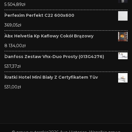
5 504,89
zł
Perfexim Perfekt C22 600x600
369,05
zł
Abx Helvetia Kp Kaflowy Cokół Brązowy
8 134,00
zł
Danfoss Zestaw Vhx-Duo Prosty (013G4276)
537,37
zł
Kratki Hotel Mini Biały Z Certyfikatem Tüv
531,00
zł