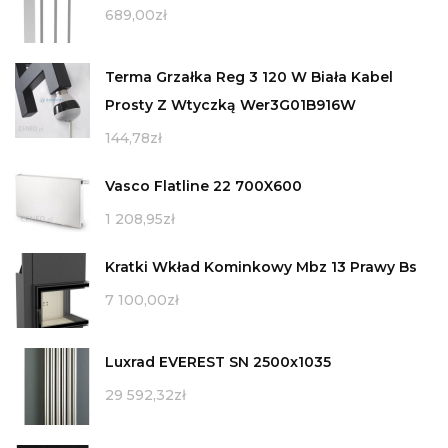
689,00
zł
Terma Grzałka Reg 3 120 W Biała Kabel
Prosty Z Wtyczką Wer3G01B916W
144,78
zł
Vasco Flatline 22 700X600
1 208,95
zł
Kratki Wkład Kominkowy Mbz 13 Prawy Bs
7 100,00
zł
Luxrad EVEREST SN 2500x1035
29 592,32
zł