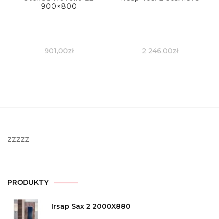
900×800
901,00
zł
2 246,00
zł
zzzzz
PRODUKTY
Irsap Sax 2 2000X880