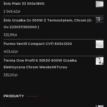
Enix Plain 33 500x1800
2 549,42
zł
Enix Grzałka Gv 300W Z Termostatem, Chrom (G-
Gv-2230311100000 )
325,99
zł
Purmo Ventil Compact CV11 600x1200
403,42
zł
Terma One Profil K 30X30 600W Grzałka
Elektryczna Chrom Weokx06Tcrou
335,00
zł
PRODUKTY