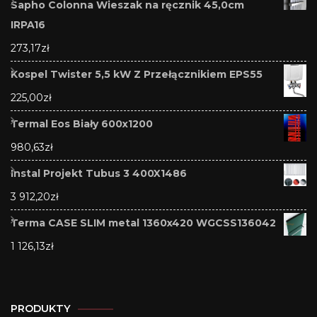
Sapho Colonna Wieszak na ręcznik 45,0cm
IRPA16
273,17
zł
Kospel Twister 5,5 kW Z Przełącznikiem EPS55
225,00
zł
Termal Eos Biały 600x1200
980,63
zł
Instal Projekt Tubus 3 400X1486
3 912,20
zł
Terma CASE SLIM metal 1360x420 WGCSS136042
1 126,13
zł
PRODUKTY