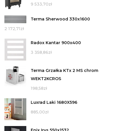
9 533,70
zł
Terma Sherwood 330x1600
2 172,71
zł
Radox Kantar 900x400
3 358,86
zł
Terma Grzałka KTx 2 MS chrom
WEKT2KCROS
198,58
zł
Luxrad Laki 1680X596
885,00
zł
Enix Irys 550x1532