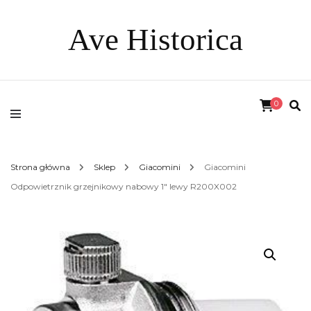
Ave Historica
0
Strona główna
Sklep
Giacomini
Giacomini
Odpowietrznik grzejnikowy nabowy 1″ lewy R200X002