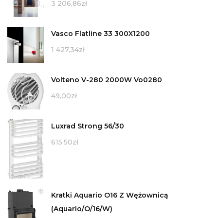
3 206,86
zł
Vasco Flatline 33 300X1200
1 427,34
zł
Volteno V-280 2000W Vo0280
49,00
zł
Luxrad Strong 56/30
615,50
zł
Kratki Aquario O16 Z Wężownicą
(Aquario/O/16/W)