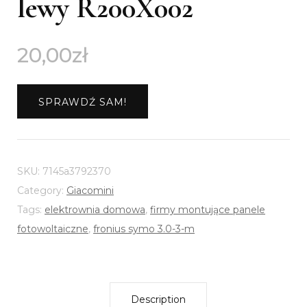
lewy R200X002
20,00
zł
SPRAWDŹ SAM!
SKU:
7145a3792370
Category:
Giacomini
Tags:
elektrownia domowa
,
firmy montujące panele
fotowoltaiczne
,
fronius symo 3.0-3-m
Description