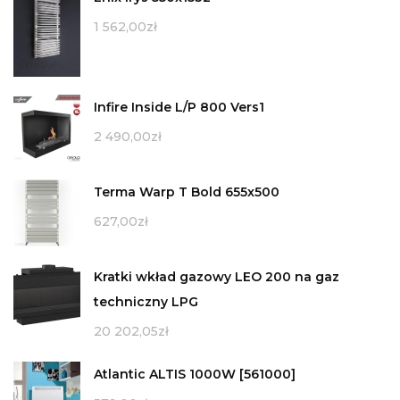
1 562,00
zł
Infire Inside L/P 800 Vers1
2 490,00
zł
Terma Warp T Bold 655x500
627,00
zł
Kratki wkład gazowy LEO 200 na gaz
techniczny LPG
20 202,05
zł
Atlantic ALTIS 1000W [561000]