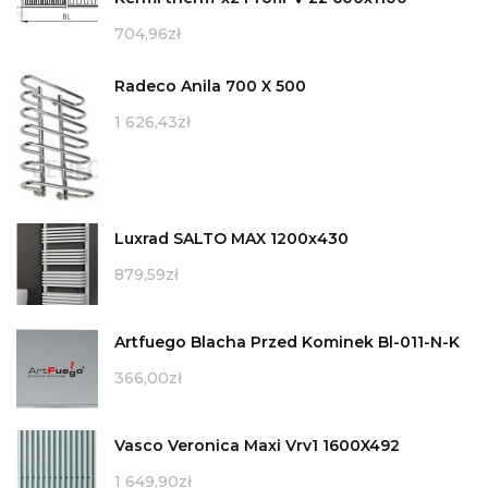
704,96
zł
Radeco Anila 700 X 500
1 626,43
zł
Luxrad SALTO MAX 1200x430
879,59
zł
Artfuego Blacha Przed Kominek Bl-011-N-K
366,00
zł
Vasco Veronica Maxi Vrv1 1600X492
1 649,90
zł