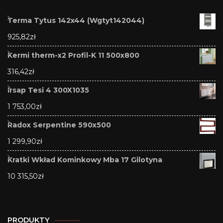
Terma Tytus 142x44 (Wgtyt142044)
925,82
zł
Kermi therm-x2 Profil-K 11 500x800
316,42
zł
Irsap Tesi 4 300X1035
1 753,00
zł
Radox Serpentine 590x500
1 299,90
zł
Kratki Wkład Kominkowy Mba 17 Gilotyna
10 315,50
zł
PRODUKTY