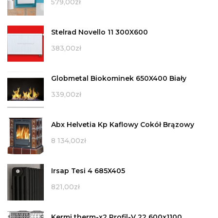
579,00
zł
Stelrad Novello 11 300X600
383,00
zł
Globmetal Biokominek 650X400 Biały
339,00
zł
Abx Helvetia Kp Kaflowy Cokół Brązowy
8 134,00
zł
Irsap Tesi 4 685X405
821,00
zł
Kermi therm-x2 Profil-V 22 600x1100