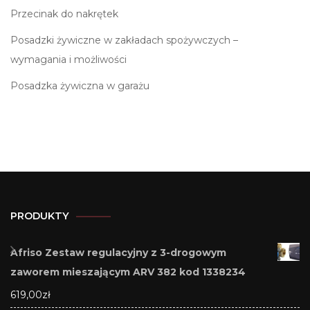
Przecinak do nakrętek
Posadzki żywiczne w zakładach spożywczych –
wymagania i możliwości
Posadzka żywiczna w garażu
PRODUKTY
Afriso Zestaw regulacyjny z 3-drogowym
zaworem mieszającym ARV 382 kod 1338234
619,00
zł