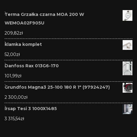
Terma Grzałka czarna MOA 200 W
WEMOA02F905U
209,82
zł
klamka komplet
52,00
zł
Danfoss Rax 013G6-170
101,99
zł
Grundfos Magna3 25-100 180 R 1" (97924247)
2 300,00
zł
Irsap Tesi 3 1000X1485
3 315,54
zł