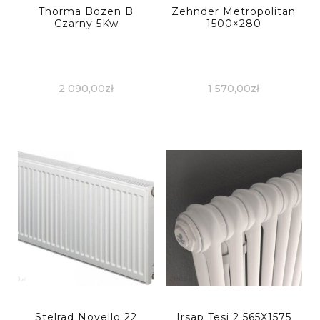
Thorma Bozen B
Zehnder Metropolitan
Czarny 5Kw
1500×280
2 090,00
zł
1 570,00
zł
Stelrad Novello 22
Irsap Tesi 2 565X1575