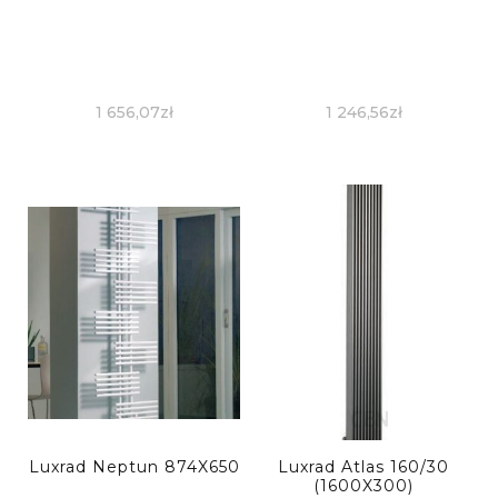
1 656,07
zł
1 246,56
zł
Luxrad Neptun 874X650
Luxrad Atlas 160/30
(1600X300)