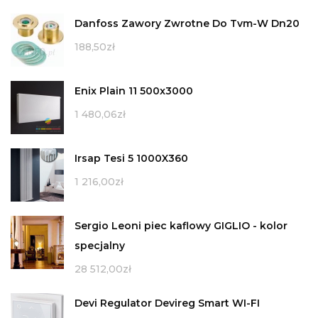
Danfoss Zawory Zwrotne Do Tvm-W Dn20
188,50
zł
Enix Plain 11 500x3000
1 480,06
zł
Irsap Tesi 5 1000X360
1 216,00
zł
Sergio Leoni piec kaflowy GIGLIO - kolor
specjalny
28 512,00
zł
Devi Regulator Devireg Smart WI-FI