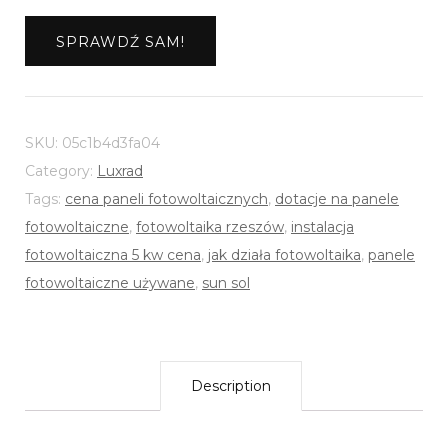
SPRAWDŹ SAM!
SKU:
05c1b4d3fa04
Category:
Luxrad
Tags:
cena paneli fotowoltaicznych
,
dotacje na panele
fotowoltaiczne
,
fotowoltaika rzeszów
,
instalacja
fotowoltaiczna 5 kw cena
,
jak działa fotowoltaika
,
panele
fotowoltaiczne używane
,
sun sol
Description