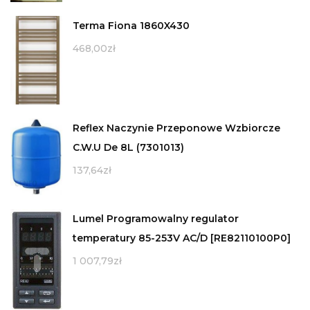
Terma Fiona 1860X430
468,00
zł
Reflex Naczynie Przeponowe Wzbiorcze
C.W.U De 8L (7301013)
137,64
zł
Lumel Programowalny regulator
temperatury 85-253V AC/D [RE82110100P0]
1 007,79
zł