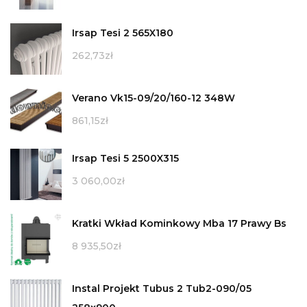
Irsap Tesi 2 565X180
262,73
zł
Verano Vk15-09/20/160-12 348W
861,15
zł
Irsap Tesi 5 2500X315
3 060,00
zł
Kratki Wkład Kominkowy Mba 17 Prawy Bs
8 935,50
zł
Instal Projekt Tubus 2 Tub2-090/05