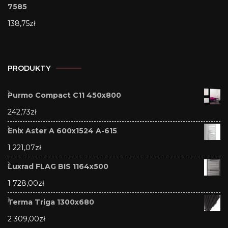
7585
138,75
zł
PRODUKTY
Purmo Compact C11 450x800
242,73
zł
Enix Aster A 600x1524 A-615
1 221,07
zł
Luxrad FLAG BIS 1164x500
1 728,00
zł
Terma Triga 1300x680
2 309,00
zł