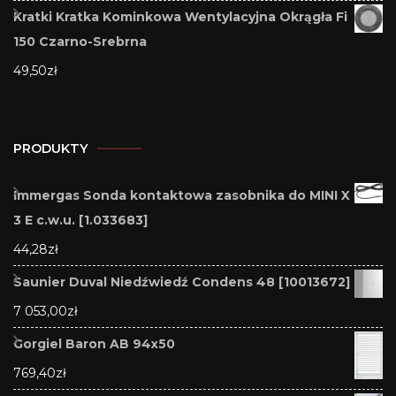
Kratki Kratka Kominkowa Wentylacyjna Okrągła Fi
150 Czarno-Srebrna
49,50
zł
PRODUKTY
Immergas Sonda kontaktowa zasobnika do MINI X
3 E c.w.u. [1.033683]
44,28
zł
Saunier Duval Niedźwiedź Condens 48 [10013672]
7 053,00
zł
Gorgiel Baron AB 94x50
769,40
zł