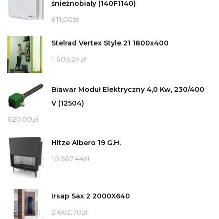
śnieżnobiały (140F1140)
611,00
zł
Stelrad Vertex Style 21 1800x400
1 603,24
zł
Biawar Moduł Elektryczny 4,0 Kw, 230/400
V (12504)
620,00
zł
Hitze Albero 19 G.H.
10 567,44
zł
Irsap Sax 2 2000X640
2 662,70
zł