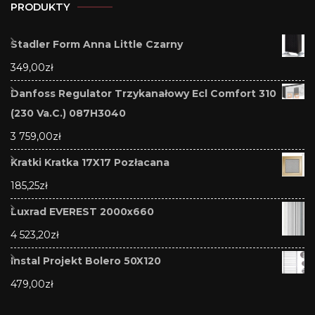
PRODUKTY
Stadler Form Anna Little Czarny
349,00
zł
Danfoss Regulator Trzykanałowy Ecl Comfort 310
(230 Va.C.) 087H3040
3 759,00
zł
Kratki Kratka 17X17 Pozłacana
185,25
zł
Luxrad EVEREST 2000x660
4 523,20
zł
Instal Projekt Bolero 50X120
479,00
zł