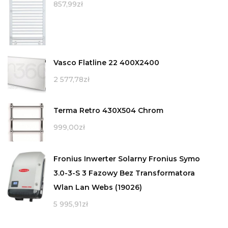
857,99
zł
Vasco Flatline 22 400X2400
2 577,78
zł
Terma Retro 430X504 Chrom
999,00
zł
Fronius Inwerter Solarny Fronius Symo
3.0-3-S 3 Fazowy Bez Transformatora
Wlan Lan Webs (19026)
5 995,91
zł