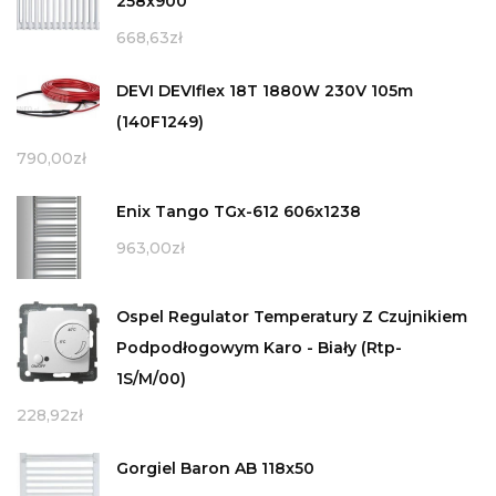
258x900
668,63
zł
DEVI DEVIflex 18T 1880W 230V 105m
(140F1249)
790,00
zł
Enix Tango TGx-612 606x1238
963,00
zł
Ospel Regulator Temperatury Z Czujnikiem
Podpodłogowym Karo - Biały (Rtp-
1S/M/00)
228,92
zł
Gorgiel Baron AB 118x50