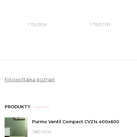
1 115,00
zł
1 700,11
zł
fotowoltaika poznań
PRODUKTY
Purmo Ventil Compact CV21s 400x600
380,00
zł