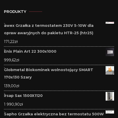
PRODUKTY
awex Grzałka z termostatem 230V 5-10W dla
opraw awaryjnych do pakietu HTR-25 (htr25)
171,22
zł
Enix Plain Art 22 300x1000
999,62
zł
Globmetal Biokominek wolnostojący SMART
170x130 Szary
139,00
zł
Irsap Sax 1500X1120
1 990,90
zł
Sapho Grzałka elektryczna bez termostatu 500W