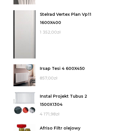
Stelrad Vertex Plan Vp11
1600X400
1 352,00
zł
Irsap Tesi 4 600X450
857,00
zł
Instal Projekt Tubus 2
1500X1304
4 171,98
zł
Afriso Filtr olejowy