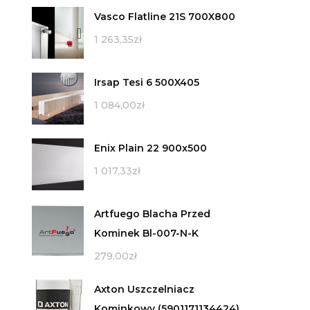
Vasco Flatline 21S 700X800
1 263,35
zł
Irsap Tesi 6 500X405
1 084,00
zł
Enix Plain 22 900x500
1 017,33
zł
Artfuego Blacha Przed
Kominek Bl-007-N-K
279,00
zł
Axton Uszczelniacz
Kominkowy (5901171134424)