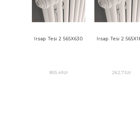
Irsap Tesi 2 565X630
Irsap Tesi 2 565X
855,49
zł
262,73
zł