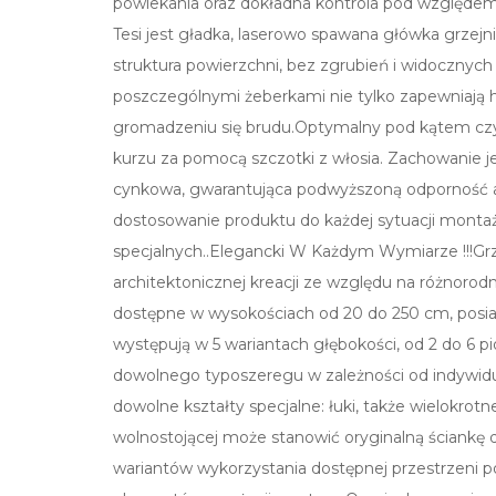
powlekania oraz dokładna kontrola pod względe
Tesi jest gładka, laserowo spawana główka grzejn
struktura powierzchni, bez zgrubień i widoczny
poszczególnymi żeberkami nie tylko zapewniają h
gromadzeniu się brudu.Optymalny pod kątem czy
kurzu za pomocą szczotki z włosia. Zachowanie 
cynkowa, gwarantująca podwyższoną odporność 
dostosowanie produktu do każdej sytuacji montażo
specjalnych..Elegancki W Każdym Wymiarze !!!Grzej
architektonicznej kreacji ze względu na różnorod
dostępne w wysokościach od 20 do 250 cm, posiada
występują w 5 wariantach głębokości, od 2 do 6 
dowolnego typoszeregu w zależności od indywidu
dowolne kształty specjalne: łuki, także wielokro
wolnostojącej może stanowić oryginalną ściankę 
wariantów wykorzystania dostępnej przestrzeni po