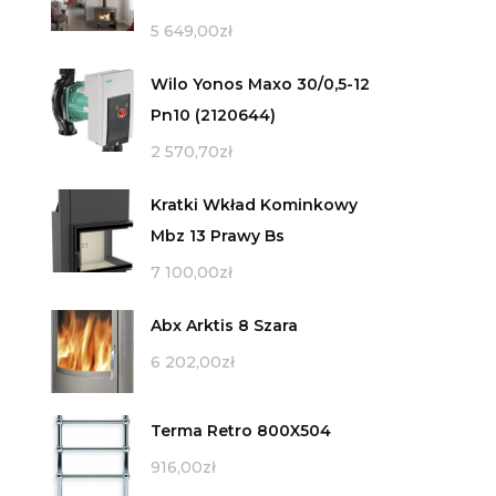
5 649,00
zł
Wilo Yonos Maxo 30/0,5-12
Pn10 (2120644)
2 570,70
zł
Kratki Wkład Kominkowy
Mbz 13 Prawy Bs
7 100,00
zł
Abx Arktis 8 Szara
6 202,00
zł
Terma Retro 800X504
916,00
zł