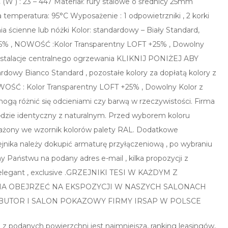
 (W ) : 23 – 447 Materiał: rury stalowe o średnicy 25mm
temperatura: 95°C Wyposażenie : 1 odpowietrzniki , 2 korki
 ścienne lub nóżki Kolor: standardowy – Biały Standard,
ial +25% , NOWOŚĆ :Kolor Transparentny LOFT +25% , Dowolny
instalacje centralnego ogrzewania KLIKNIJ PONIŻEJ ABY
dowy Bianco Standard , pozostałe kolory za dopłatą kolory z
, NOWOŚĆ : Kolor Transparentny LOFT +25% , Dowolny Kolor z
ogą różnić się odcieniami czy barwą w rzeczywistości. Firma
ędzie identyczny z naturalnym. Przed wyborem koloru
sażony we wzornik kolorów palety RAL. Dodatkowe
jnika należy dokupić armaturę przyłączeniową , po wybraniu
 Państwu na podany adres e-mail , kilka propozycji z
 elegant , exclusive .GRZEJNIKI TESI W KAŻDYM Z
ŻNA OBEJRZEĆ NA EKSPOZYCJI W NASZYCH SALONACH
UTOR I SALON POKAZOWY FIRMY IRSAP W POLSCE
a z podanych powierzchni jest najmniejsza, ranking leasingów,