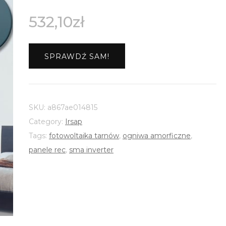
532,10
zł
SPRAWDŹ SAM!
SKU:
a867ae014815
Category:
Irsap
Tags:
fotowoltaika tarnów
,
ogniwa amorficzne
,
panele rec
,
sma inverter