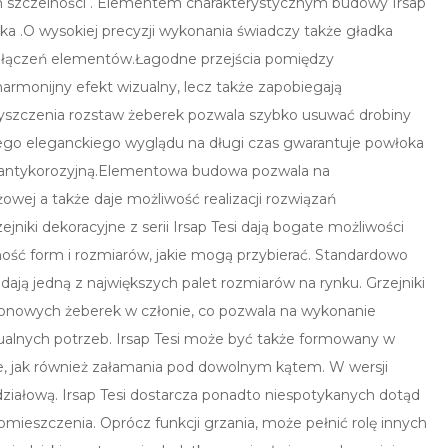
m szczelności . Elementem charakterystycznym budowy Irsap
ika .O wysokiej precyzji wykonania świadczy także gładka
ch łączeń elementów.Łagodne przejścia pomiędzy
armonijny efekt wizualny, lecz także zapobiegają
szczenia rozstaw żeberek pozwala szybko usuwać drobiny
jego eleganckiego wyglądu na długi czas gwarantuje powłoka
antykorozyjną.Elementowa budowa pozwala na
wej a także daje możliwość realizacji rozwiązań
niki dekoracyjne z serii Irsap Tesi dają bogate możliwości
ność form i rozmiarów, jakie mogą przybierać. Standardowo
ją jedną z największych palet rozmiarów na rynku. Grzejniki
pionowych żeberek w członie, co pozwala na wykonanie
alnych potrzeb. Irsap Tesi może być także formowany w
tne, jak również załamania pod dowolnym kątem. W wersji
działową. Irsap Tesi dostarcza ponadto niespotykanych dotąd
mieszczenia. Oprócz funkcji grzania, może pełnić rolę innych