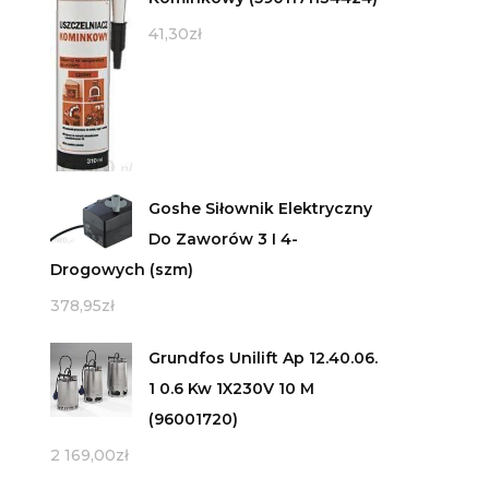
41,30
zł
Goshe Siłownik Elektryczny
Do Zaworów 3 I 4-
Drogowych (szm)
378,95
zł
Grundfos Unilift Ap 12.40.06.
1 0.6 Kw 1X230V 10 M
(96001720)
2 169,00
zł