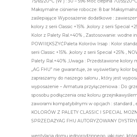
75/65/20°C (W ) : 30 – 596 Moc cieplna 70/55/20°C
Maksymalne ciśnienie robocze: 8 bar Maksymalna 
zaślepiające Wyposażenie dodatkowe : zawieszenia
kolory z serii Classic +15%. ,kolory z serii Spec
Kolor z Palety Ral.+40% , Zastosowanie: wodne 
POWIIĘKSZYĆPaleta Kolorów Irsap : Kolor standar
serii Classic +15%. ,kolory z serii Special +25% 
Palety Ral.+40% ,Uwaga : Przedstawione kolory m
„AG FHU” nie gwarantuje, że wyświetlany kolor b
zapraszamy do naszego salonu , który jest wypo
wyposażenie – Armatura przyłączeniowa : Do grze
sposobu podłączenia oraz koloru grzejnikawyślemy
zaworami kompatybilnymi w opcjach : standard ,
KOLORÓW Z PALETY CLASSIC I SPECIAL MO
SPRZEDAŻYAG FHU AUTORYZOWANY DYSTRYB
wentylacja domu jednorodzinnego, jaki piec, któr