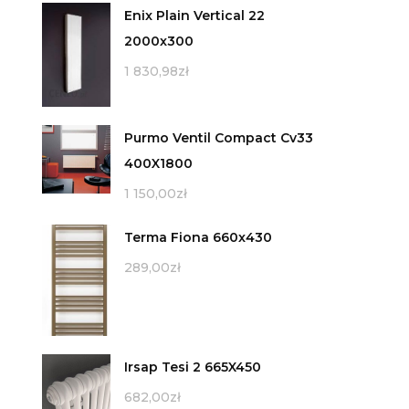
Enix Plain Vertical 22
2000x300
1 830,98
zł
Purmo Ventil Compact Cv33
400X1800
1 150,00
zł
Terma Fiona 660x430
289,00
zł
Irsap Tesi 2 665X450
682,00
zł