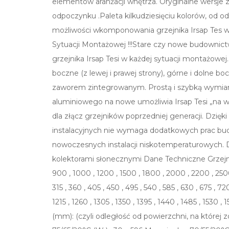
elementów aranżacji wnętrza. Oryginalne wersje 
odpoczynku .Paleta kilkudziesięciu kolorów, od od
możliwości wkomponowania grzejnika Irsap Tes w
Sytuacji Montażowej !!!Stare czy nowe budownic
grzejnika Irsap Tesi w każdej sytuacji montażowe
boczne (z lewej i prawej strony), górne i dolne
zaworem zintegrowanym. Prostą i szybką wymian
aluminiowego na nowe umożliwia Irsap Tesi „na
dla złącz grzejników poprzedniej generacji. Dzięk
instalacyjnych nie wymaga dodatkowych prac budo
nowoczesnych instalacji niskotemperaturowych. 
kolektorami słonecznymi Dane Techniczne Grzejnik
900 , 1000 , 1200 , 1500 , 1800 , 2000 , 2200 , 25
315 , 360 , 405 , 450 , 495 , 540 , 585 , 630 , 675 , 72
1215 , 1260 , 1305 , 1350 , 1395 , 1440 , 1485 , 1530 
(mm): (czyli odległość od powierzchni, na które