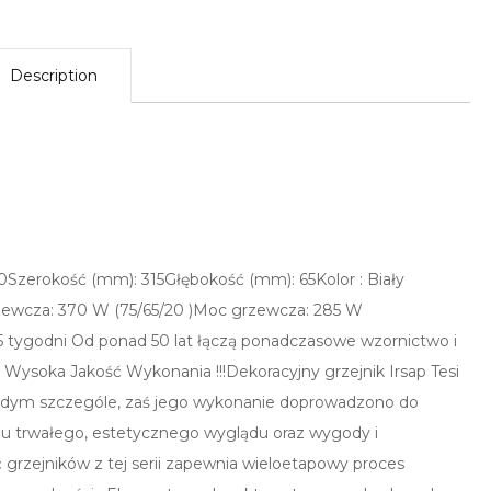
Description
0Szerokość (mm): 315Głębokość (mm): 65Kolor : Biały
zewcza: 370 W (75/65/20 )Moc grzewcza: 285 W
 do 5 tygodni Od ponad 50 lat łączą ponadczasowe wzornictwo i
 Wysoka Jakość Wykonania !!!Dekoracyjny grzejnik Irsap Tesi
ażdym szczególe, zaś jego wykonanie doprowadzono do
iu trwałego, estetycznego wyglądu oraz wygody i
grzejników z tej serii zapewnia wieloetapowy proces