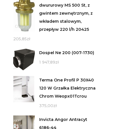
dwururowy MS 500 St, z
gwintem zewnętrznym, z
wkładem stalowym,
przepływ 220 l/h 20425
205,85
zł
Dospel Ne 200 (007-1730)
1 947,89
zł
Terma One Profil P 30X40
120 W Grzałka Elektryczna
Chrom Weopx01Tcrou
375,00
zł
Invicta Angor Antracyt
6186-44