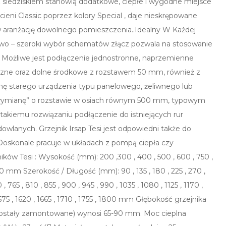
z siedziskiem stanowią dodatkowe, ciepłe i wygodne miejsce
cieni Classic poprzez kolory Special , daje nieskrępowane
 aranżację dowolnego pomieszczenia..Idealny W Każdej
two – szeroki wybór schematów złącz pozwala na stosowanie
j. Możliwe jest podłączenie jednostronne, naprzemienne
 boczne oraz dolne środkowe z rozstawem 50 mm, również z
ę starego urządzenia typu panelowego, żeliwnego lub
 wymianę” o rozstawie w osiach równym 500 mm, typowym
i takiemu rozwiązaniu podłączenie do istniejących rur
wlanych. Grzejnik Irsap Tesi jest odpowiedni także do
Doskonale pracuje w układach z pompą ciepła czy
ów Tesi : Wysokość (mm): 200 ,300 , 400 , 500 , 600 , 750 ,
00 mm Szerokość / Długość (mm): 90 , 135 , 180 , 225 , 270 ,
0 , 765 , 810 , 855 , 900 , 945 , 990 , 1035 , 1080 , 1125 , 1170 ,
, 1575 , 1620 , 1665 , 1710 , 1755 , 1800 mm Głębokość grzejnika
j zostały zamontowane) wynosi 65-90 mm. Moc cieplna