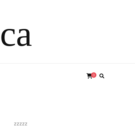
ica
0
zzzzz