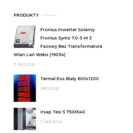
PRODUKTY
Fronius Inwerter Solarny
Fronius Symo 7.0-3-M 3
Fazowy Bez Transformatora
Wlan Lan Webs (19034)
7 302,21
zł
Termal Eos Biały 600x1200
980,63
zł
Irsap Tesi 5 750X540
1 468,00
zł