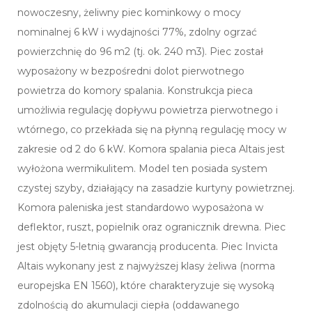
nowoczesny, żeliwny piec kominkowy o mocy
nominalnej 6 kW i wydajności 77%, zdolny ogrzać
powierzchnię do 96 m2 (tj. ok. 240 m3). Piec został
wyposażony w bezpośredni dolot pierwotnego
powietrza do komory spalania. Konstrukcja pieca
umożliwia regulację dopływu powietrza pierwotnego i
wtórnego, co przekłada się na płynną regulację mocy w
zakresie od 2 do 6 kW. Komora spalania pieca Altais jest
wyłożona wermikulitem. Model ten posiada system
czystej szyby, działający na zasadzie kurtyny powietrznej.
Komora paleniska jest standardowo wyposażona w
deflektor, ruszt, popielnik oraz ogranicznik drewna. Piec
jest objęty 5-letnią gwarancją producenta. Piec Invicta
Altais wykonany jest z najwyższej klasy żeliwa (norma
europejska EN 1560), które charakteryzuje się wysoką
zdolnością do akumulacji ciepła (oddawanego