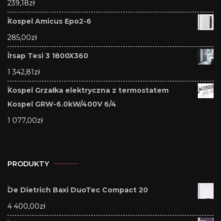
239,18
zł
Kospel Amicus Epo2-6
285,00
zł
Irsap Tesi 3 1800X360
1 342,81
zł
Kospel Grzałka elektryczna z termostatem
Kospel GRW-6.0kW/400V 6/4
1 077,00
zł
PRODUKTY
De Dietrich Baxi DuoTec Compact 20
4 400,00
zł