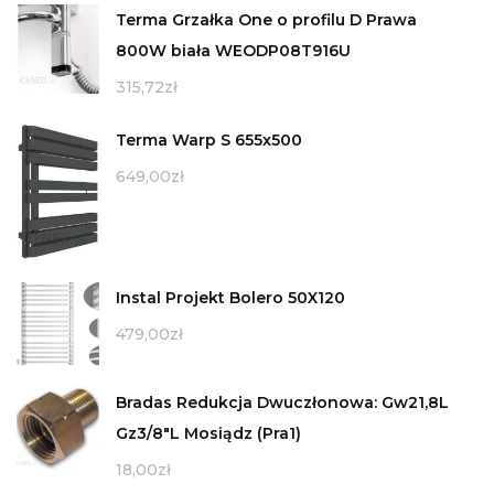
Terma Grzałka One o profilu D Prawa
800W biała WEODP08T916U
315,72
zł
Terma Warp S 655x500
649,00
zł
Instal Projekt Bolero 50X120
479,00
zł
Bradas Redukcja Dwuczłonowa: Gw21,8L
Gz3/8"L Mosiądz (Pra1)
18,00
zł