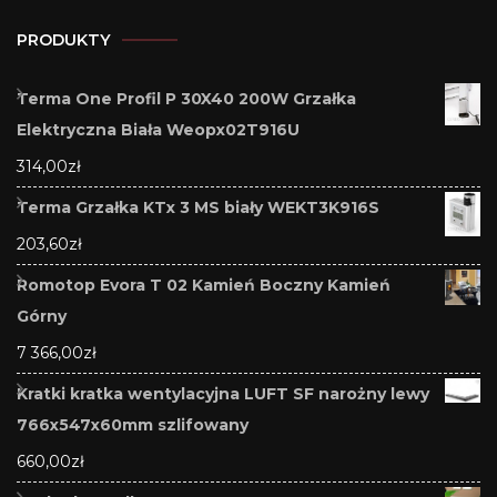
PRODUKTY
Terma One Profil P 30X40 200W Grzałka
Elektryczna Biała Weopx02T916U
314,00
zł
Terma Grzałka KTx 3 MS biały WEKT3K916S
203,60
zł
Romotop Evora T 02 Kamień Boczny Kamień
Górny
7 366,00
zł
Kratki kratka wentylacyjna LUFT SF narożny lewy
766x547x60mm szlifowany
660,00
zł