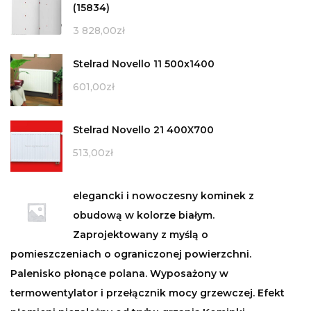
(15834)
3 828,00
zł
Stelrad Novello 11 500x1400
601,00
zł
Stelrad Novello 21 400X700
513,00
zł
elegancki i nowoczesny kominek z
obudową w kolorze białym.
Zaprojektowany z myślą o
pomieszczeniach o ograniczonej powierzchni.
Palenisko płonące polana. Wyposażony w
termowentylator i przełącznik mocy grzewczej. Efekt