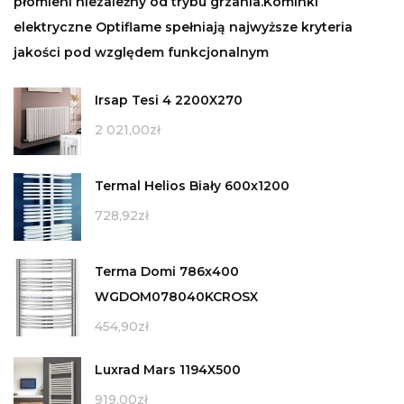
płomieni niezależny od trybu grzania.Kominki
elektryczne Optiflame spełniają najwyższe kryteria
jakości pod względem funkcjonalnym
Irsap Tesi 4 2200X270
2 021,00
zł
Termal Helios Biały 600x1200
728,92
zł
Terma Domi 786x400
WGDOM078040KCROSX
454,90
zł
Luxrad Mars 1194X500
919,00
zł