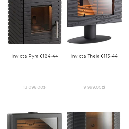
Invicta Pyra 6184-44
Invicta Theia 6113-44
13 098,00
zł
9 999,00
zł