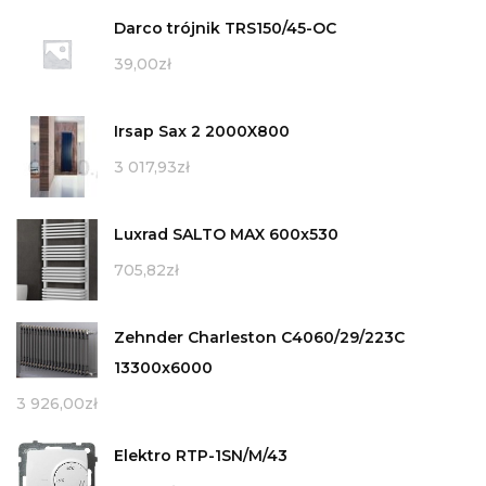
Darco trójnik TRS150/45-OC
39,00
zł
Irsap Sax 2 2000X800
3 017,93
zł
Luxrad SALTO MAX 600x530
705,82
zł
Zehnder Charleston C4060/29/223C
13300x6000
3 926,00
zł
Elektro RTP-1SN/M/43