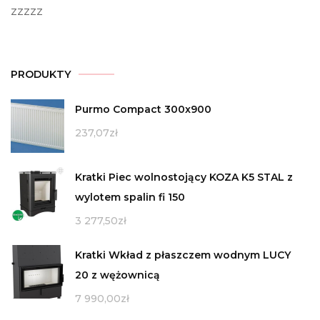
zzzzz
PRODUKTY
Purmo Compact 300x900
237,07
zł
Kratki Piec wolnostojący KOZA K5 STAL z
wylotem spalin fi 150
3 277,50
zł
Kratki Wkład z płaszczem wodnym LUCY
20 z wężownicą
7 990,00
zł