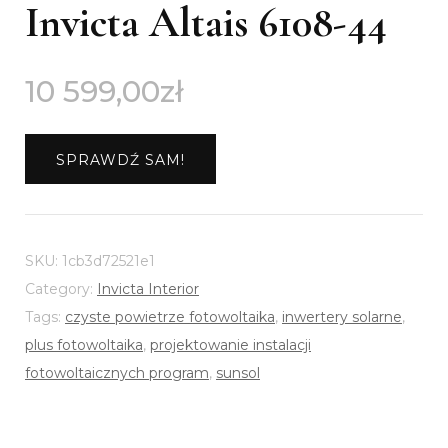
Invicta Altais 6108-44
10 599,00
zł
SPRAWDŹ SAM!
SKU:
1cb3d72521e1
Category:
Invicta Interior
Tags:
czyste powietrze fotowoltaika
,
inwertery solarne
,
plus fotowoltaika
,
projektowanie instalacji
fotowoltaicznych program
,
sunsol