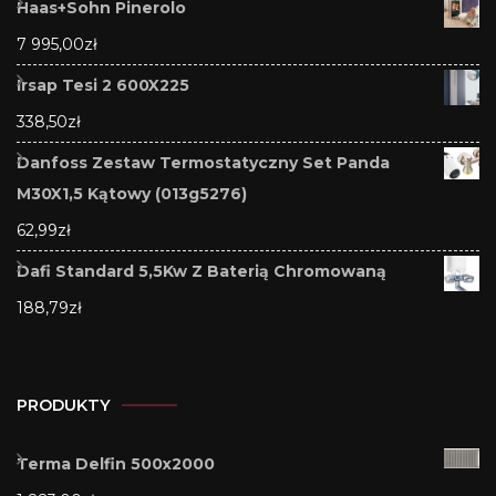
Haas+Sohn Pinerolo
7 995,00
zł
Irsap Tesi 2 600X225
338,50
zł
Danfoss Zestaw Termostatyczny Set Panda
M30X1,5 Kątowy (013g5276)
62,99
zł
Dafi Standard 5,5Kw Z Baterią Chromowaną
188,79
zł
PRODUKTY
Terma Delfin 500x2000