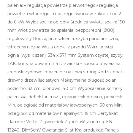
palenia: – regulacja powietrza pierwotnego,- regulacja
powietrza wtórnego,- moc regulowana w zakresie od 2
do 6 kW Wylot spalin: od góry Średnica wylotu spalin: 150
mm Wlot powietrza do spalania: bezpośredni (Ø80),
regulowany Rodzaj przeszklenia: szyba panoramiczna;
vitroceramiczna Wizja ognia: z przodu Wymiar wizji
ognia (wys. x szer.): 334 x 371 mm System czystej szyby:
TAK, kurtyna powietrzna Drzwiczki – sposób otwierania:
jednoskrzydłowe, otwierane na lewą stronę Rodzaj opału:
drewno drzew liściastych Maksymalna długość polan:
poziomo: 33 cm; pionowo: 40 cm Wyposażenie komory
paleniska: deflektor, ruszt, ogranicznik drewna, popielnik
Min. odległość od materiałów łatwopalnych: 60 cm Min.
odległość od materiałów niepalnych: 15 cm Certyfikat
Flamme Verte: 7 gwiazdek Zgodność z normą: EN
13240, BlmSchV Gwarancja: 5 lat Kraj produkcji: Francja