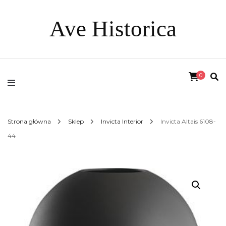
Ave Historica
0
Strona główna
Sklep
Invicta Interior
Invicta Altais 6108-
44