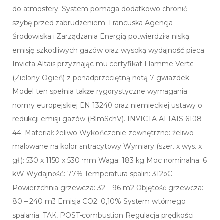
do atmosfery. System pomaga dodatkowo chronić
szybę przed zabrudzeniem. Francuska Agencja
Środowiska i Zarządzania Energią potwierdziła niską
emisję szkodliwych gazów oraz wysoką wydajność pieca
Invicta Altais przyznając mu certyfikat Flamme Verte
(Zielony Ogień) z ponadprzeciętną notą 7 gwiazdek.
Model ten spełnia także rygorystyczne wymagania
normy europejskiej EN 13240 oraz niemieckiej ustawy o
redukcji emisji gazów (BlmSchV). INVICTA ALTAIS 6108-
44: Materiał: żeliwo Wykończenie zewnętrzne: żeliwo
malowane na kolor antracytowy Wymiary (szer. x wys. x
gł.): 530 x 1150 x 530 mm Waga: 183 kg Moc nominalna: 6
kW Wydajność: 77% Temperatura spalin: 312oC
Powierzchnia grzewcza: 32 – 96 m2 Objętość grzewcza:
80 – 240 m3 Emisja CO2: 0,10% System wtórnego
spalania: TAK, POST-combustion Regulacja prędkości