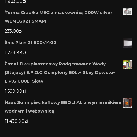
1 823,00
zł
Terma Grzałka MEG z maskownicą 200W silver
WEMEG02TSMAM
233,00
zł
Enix Plain 21 500x1400
1 229,88
zł
Ermet Dwupłaszczowy Podgrzewacz Wody
(Stojący) E.P.G.C Ocieplony 80L.+ Skay Dpwsto-
E.P.G.C80L+Skay
1 599,00
zł
Haas Sohn piec kaflowy EBOLI AL z wymiennikiem
wodnym i wężownicą
11 439,00
zł