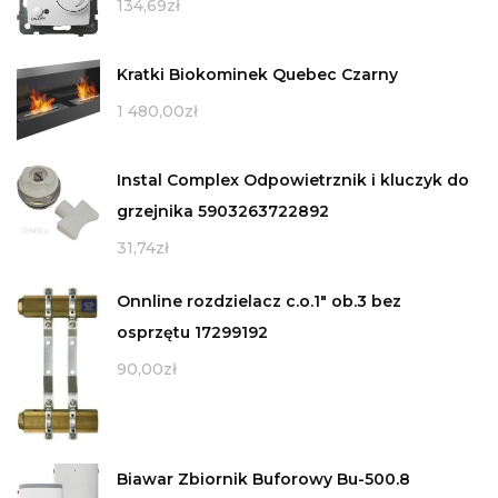
134,69
zł
Kratki Biokominek Quebec Czarny
1 480,00
zł
Instal Complex Odpowietrznik i kluczyk do
grzejnika 5903263722892
31,74
zł
Onnline rozdzielacz c.o.1" ob.3 bez
osprzętu 17299192
90,00
zł
Biawar Zbiornik Buforowy Bu-500.8