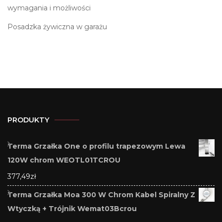
wymagania i możliwości
Posadzka żywiczna w garażu
PRODUKTY
Terma Grzałka One o profilu trapezowym Lewa
120W chrom WEOTL01TCROU
377,49
zł
Terma Grzałka Moa 300 W Chrom Kabel Spiralny Z
Wtyczką + Trójnik Wemat03Bcrou