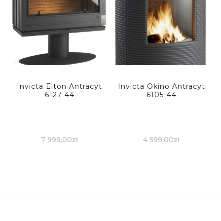
Invicta Elton Antracyt
Invicta Okino Antracyt
6127-44
6105-44
7 999,00
zł
4 599,00
zł