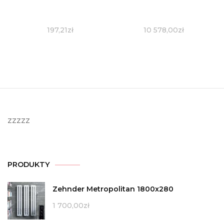
197,21
zł
10 578,00
zł
zzzzz
PRODUKTY
Zehnder Metropolitan 1800x280
1 700,00
zł