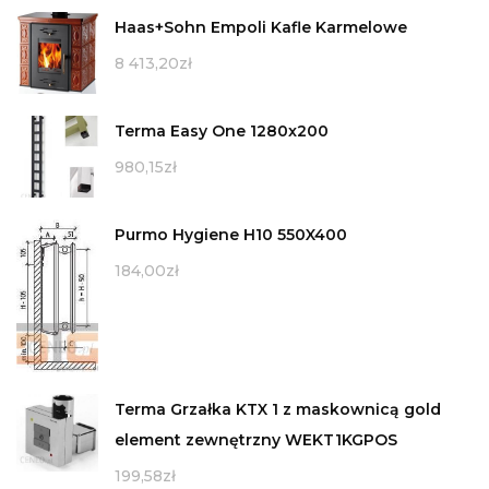
Haas+Sohn Empoli Kafle Karmelowe
8 413,20
zł
Terma Easy One 1280x200
980,15
zł
Purmo Hygiene H10 550X400
184,00
zł
Terma Grzałka KTX 1 z maskownicą gold
element zewnętrzny WEKT1KGPOS
199,58
zł