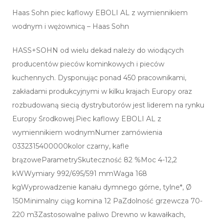
Haas Sohn piec kaflowy EBOLI AL z wymiennikiem
wodnym i wężownicą – Haas Sohn
HASS+SOHN od wielu dekad należy do wiodących
producentów pieców kominkowych i pieców
kuchennych. Dysponując ponad 450 pracownikami,
zakładami produkcyjnymi w kilku krajach Europy oraz
rozbudowaną siecią dystrybutorów jest liderem na rynku
Europy Środkowej.Piec kaflowy EBOLI AL z
wymiennikiem wodnymNumer zamówienia
0332315400000kolor czarny, kafle
brązoweParametrySkuteczność 82 %Moc 4-12,2
kWWymiary 992/695/591 mmWaga 168
kgWyprowadzenie kanału dymnego górne, tylne*, Ø
150Minimalny ciąg komina 12 PaZdolność grzewcza 70-
220 m3Zastosowalne paliwo Drewno w kawałkach,