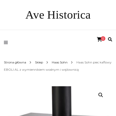
Ave Historica
0
Strona główna
Sklep
Haas Sohn
Haas Sohn piec kaflowy
EBOLI AL z wymiennikiem wodnym i wężownicą