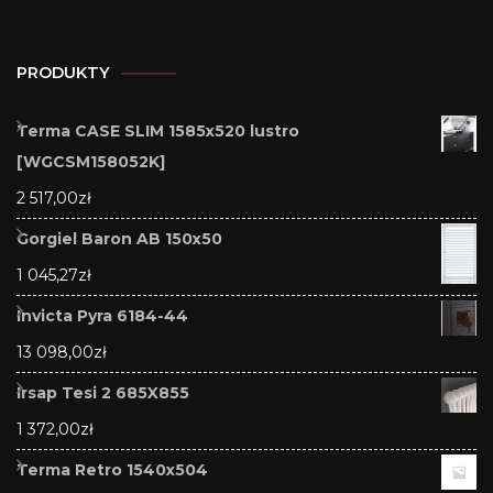
PRODUKTY
Terma CASE SLIM 1585x520 lustro
[WGCSM158052K]
2 517,00
zł
Gorgiel Baron AB 150x50
1 045,27
zł
Invicta Pyra 6184-44
13 098,00
zł
Irsap Tesi 2 685X855
1 372,00
zł
Terma Retro 1540x504