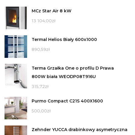
MCz Star Air 8 kW
13 104,00
zł
Termal Helios Biały 600x1000
890,59
zł
Terma Grzałka One o profilu D Prawa
800W biała WEODP08T916U
315,72
zł
Purmo Compact C21S 400X1600
500,00
zł
Zehnder YUCCA drabinkowy asymetryczna