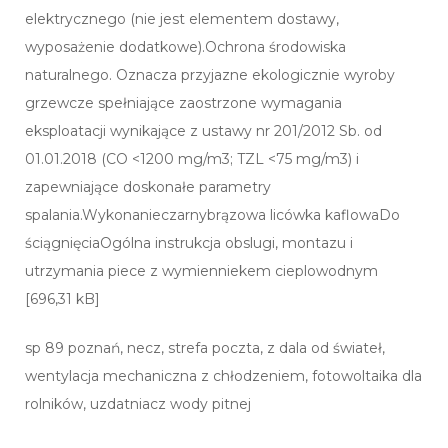
elektrycznego (nie jest elementem dostawy,
wyposażenie dodatkowe).Ochrona środowiska
naturalnego. Oznacza przyjazne ekologicznie wyroby
grzewcze spełniające zaostrzone wymagania
eksploatacji wynikające z ustawy nr 201/2012 Sb. od
01.01.2018 (CO <1200 mg/m3; TZL <75 mg/m3) i
zapewniające doskonałe parametry
spalania.Wykonanieczarnybrązowa licówka kaflowaDo
ściągnięciaOgólna instrukcja obslugi, montazu i
utrzymania piece z wymienniekem cieplowodnym
[696,31 kB]
sp 89 poznań, necz, strefa poczta, z dala od świateł,
wentylacja mechaniczna z chłodzeniem, fotowoltaika dla
rolników, uzdatniacz wody pitnej