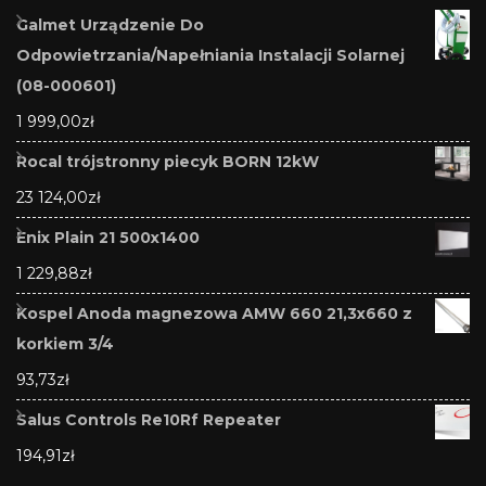
Galmet Urządzenie Do
Odpowietrzania/Napełniania Instalacji Solarnej
(08-000601)
1 999,00
zł
Rocal trójstronny piecyk BORN 12kW
23 124,00
zł
Enix Plain 21 500x1400
1 229,88
zł
Kospel Anoda magnezowa AMW 660 21,3x660 z
korkiem 3/4
93,73
zł
Salus Controls Re10Rf Repeater
194,91
zł