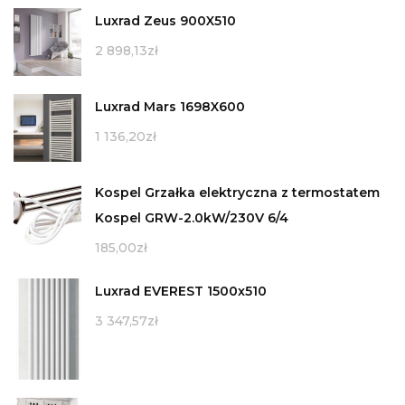
Luxrad Zeus 900X510
2 898,13
zł
Luxrad Mars 1698X600
1 136,20
zł
Kospel Grzałka elektryczna z termostatem
Kospel GRW-2.0kW/230V 6/4
185,00
zł
Luxrad EVEREST 1500x510
3 347,57
zł