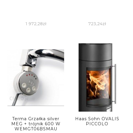
1 972,28
zł
723,24
zł
Terma Grzałka silver
Haas Sohn OVALIS
MEG + trójnik 600 W
PICCOLO
WEMGT06BSMAU