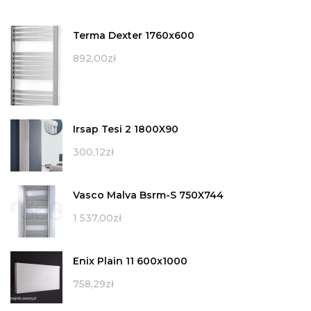
Terma Dexter 1760x600
892,00
zł
Irsap Tesi 2 1800X90
300,12
zł
Vasco Malva Bsrm-S 750X744
1 537,00
zł
Enix Plain 11 600x1000
758,29
zł