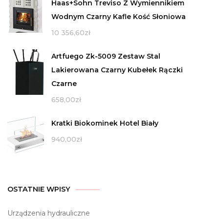
Haas+Sohn Treviso Z Wymiennikiem
Wodnym Czarny Kafle Kość Słoniowa
10 356,60
zł
Artfuego Zk-5009 Zestaw Stal
Lakierowana Czarny Kubełek Rączki
Czarne
658,00
zł
Kratki Biokominek Hotel Biały
940,00
zł
OSTATNIE WPISY
Urządzenia hydrauliczne