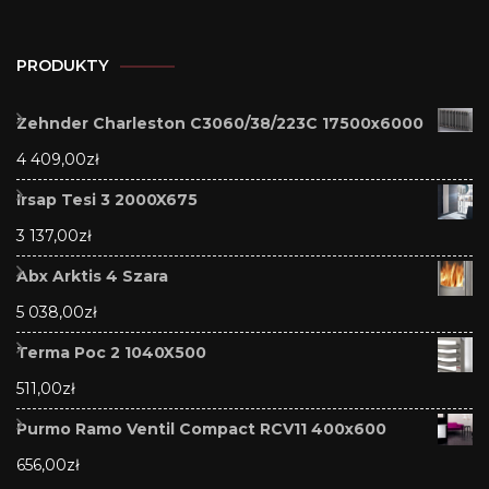
PRODUKTY
Zehnder Charleston C3060/38/223C 17500x6000
4 409,00
zł
Irsap Tesi 3 2000X675
3 137,00
zł
Abx Arktis 4 Szara
5 038,00
zł
Terma Poc 2 1040X500
511,00
zł
Purmo Ramo Ventil Compact RCV11 400x600
656,00
zł