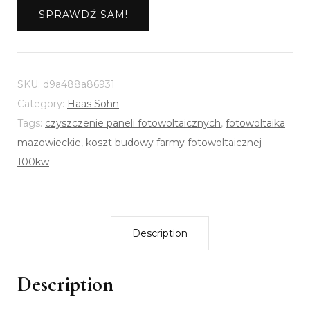
SPRAWDŹ SAM!
SKU:
d9a488a86931
Category:
Haas Sohn
Tags:
czyszczenie paneli fotowoltaicznych
,
fotowoltaika
mazowieckie
,
koszt budowy farmy fotowoltaicznej
100kw
Description
Description