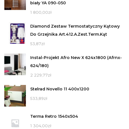
biały YA 090-050
1 800,00
zł
Diamond Zestaw Termostatyczny Kątowy
Do Grzejnika Art.412.A.Zest.Term.Kąt
53,87
zł
Instal-Projekt Afro New X 624x1800 (Afrnx-
624/180)
2 229,77
zł
Stelrad Novello 11 400x1200
533,89
zł
Terma Retro 1540x504
1 304,00
zł