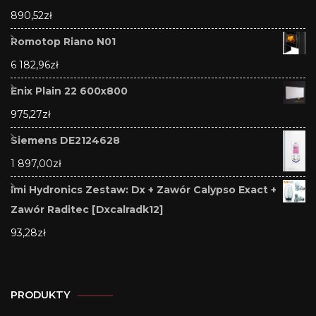
890,52
zł
Romotop Riano N01
6 182,96
zł
Enix Plain 22 600x800
975,27
zł
Siemens DE2124628
1 897,00
zł
Imi Hydronics Zestaw: Dx + Zawór Calypso Exact +
Zawór Raditec [Dxcalradk12]
93,28
zł
PRODUKTY