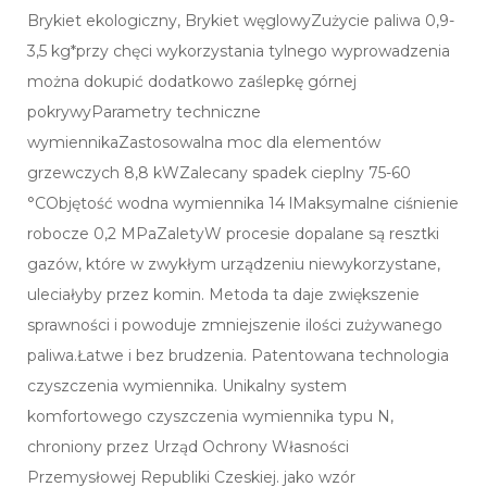
Brykiet ekologiczny, Brykiet węglowyZużycie paliwa 0,9-
3,5 kg*przy chęci wykorzystania tylnego wyprowadzenia
można dokupić dodatkowo zaślepkę górnej
pokrywyParametry techniczne
wymiennikaZastosowalna moc dla elementów
grzewczych 8,8 kWZalecany spadek cieplny 75-60
°CObjętość wodna wymiennika 14 lMaksymalne ciśnienie
robocze 0,2 MPaZaletyW procesie dopalane są resztki
gazów, które w zwykłym urządzeniu niewykorzystane,
uleciałyby przez komin. Metoda ta daje zwiększenie
sprawności i powoduje zmniejszenie ilości zużywanego
paliwa.Łatwe i bez brudzenia. Patentowana technologia
czyszczenia wymiennika. Unikalny system
komfortowego czyszczenia wymiennika typu N,
chroniony przez Urząd Ochrony Własności
Przemysłowej Republiki Czeskiej. jako wzór